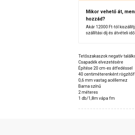
Mikor vehető át, menny
hozzád?
Akár 12000 Ft-tól kiszállít
szállítási díj és átvételi i
Tetőszakaszok negatív talál
Csapadék elvezetésére
Építése 20 cm-es átfedéssel
40 centiméterenként rögzítőfü
0,6 mm vastag acéllemez
Barna színű
2 méteres
1 db/1,8m vápa fm