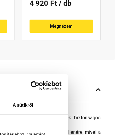
4 920 Ft
/ db
Megnézem
A sütikről
ó jelentős mennyiségű csapadék biztonságos
ósághű megjelenítését. Ennek ellenére, mivel a
tosításához, valamint