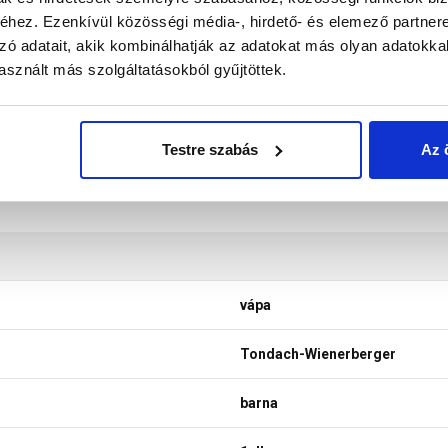
nek a legtöbb esetben nem tükrözik 100%-ban a valóságot, a ké
hez. Ezenkívül közösségi média-, hirdető- és elemező partner
zó adatait, akik kombinálhatják az adatokat más olyan adatokka
sznált más szolgáltatásokból gyűjtöttek.
Testre szabás
Az 
vápa
Tondach-Wienerberger
barna