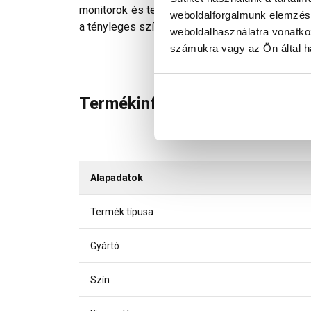
monitorok és telefonok kijelzőin megjelenő szí
weboldalforgalmunk elemzésé
a tényleges színektől.
weboldalhasználatra vonatko
számukra vagy az Ön által ha
Termékinformáció
Alapadatok
Termék típusa
Gyártó
Szín