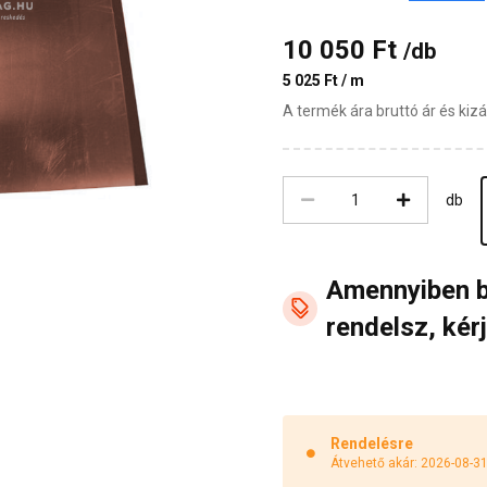
10 050 Ft
/db
5 025 Ft / m
A termék ára bruttó ár és ki
db
Amennyiben 
rendelsz, kérj
Rendelésre
Átvehető akár: 2026-08-3