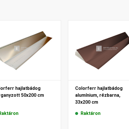
orferr hajlatbádog
Colorferr hajlatbádog
rganyzott 50x200 cm
alumínium, rézbarna,
33x200 cm
Raktáron
Raktáron