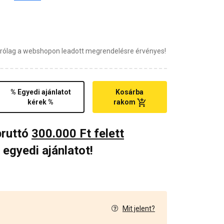
zárólag a webshopon leadott megrendelésre érvényes!
% Egyedi ajánlatot
Kosárba
kérek %
rakom
bruttó
300.000 Ft felett
 egyedi ajánlatot!
Mit jelent?
1