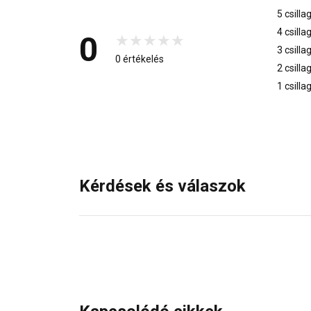
5 csilla
4 csilla
0
3 csilla
0 értékelés
2 csilla
1 csilla
Kérdések és válaszok