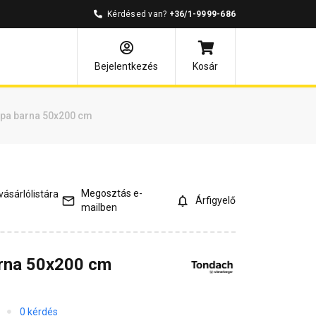
Kérdésed van?
+36/1-9999-686
és válaszok
Kapcsolódó cikkek
Bejelentkezés
Kosár
pa barna 50x200 cm
Megosztás e-
ásárlólistára
Árfigyelő
mailben
rna 50x200 cm
0 kérdés