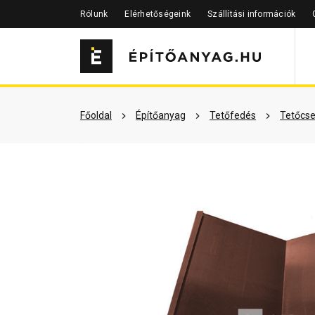
Rólunk
Elérhetőségeink
Szállítási információk
Szükséged lehet rá
Részletes 
Főoldal
Építőanyag
Tetőfedés
Tetőcse