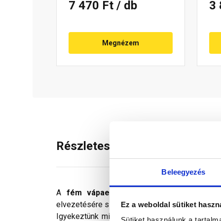
7 470 Ft
/ db
3
Megnézem
Részletes leírás
Beleegyezés
A
fém vápaelem
a tetőszakaszok csatlako
elvezetésére szolgáló elem. A fedéshez színben
Ez a weboldal sütiket haszn
Igyekeztünk minden technikailag lehetséges mó
Sütiket használunk a tartal