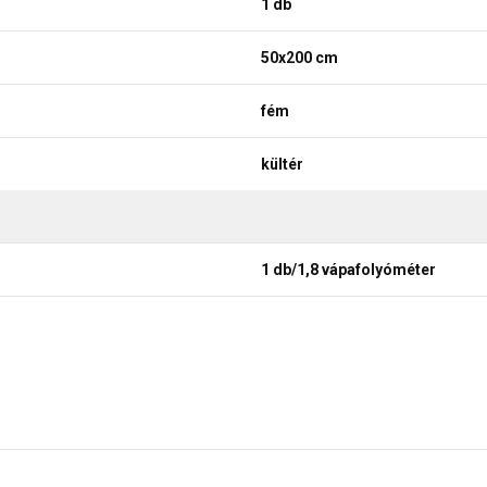
1 db
50x200 cm
fém
kültér
1 db/1,8 vápafolyóméter