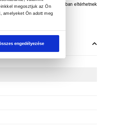
peken látható színek árnyalataikban eltérhetnek
einkkel megosztjuk az Ön
l, amelyeket Ön adott meg
összes engedélyezése