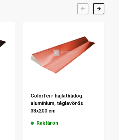
Előző
Következő
Colorferr hajlatbádog
alumínium, téglavörös
33x200 cm
Raktáron