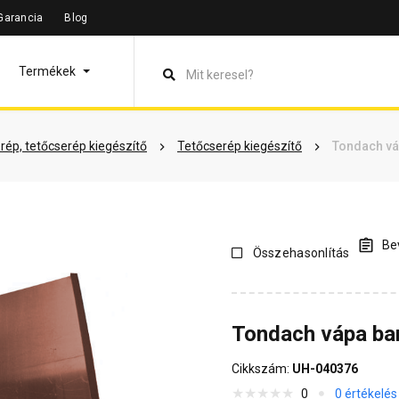
Garancia
Blog
leírás
Termékinformáció
Vásárlói vélemények
Kérdések 
Termékek
rép, tetőcserép kiegészítő
Tetőcserép kiegészítő
Tondach vá
Bev
Összehasonlítás
Tondach vápa ba
Cikkszám:
UH-040376
0
0 értékelés