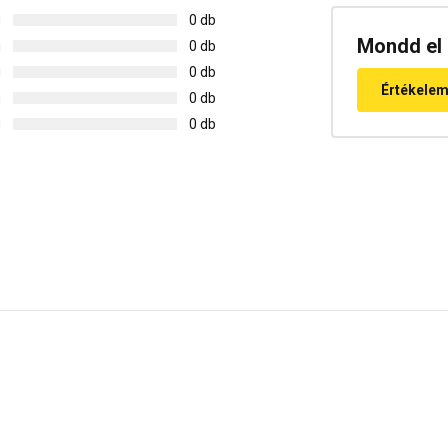
g
0 db
Mondd el 
g
0 db
g
0 db
Értékele
g
0 db
g
0 db