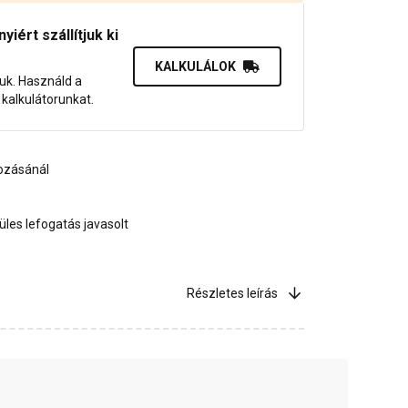
iért szállítjuk ki
KALKULÁLOK
juk. Használd a
dő kalkulátorunkat.
kozásánál
les lefogatás javasolt
Részletes leírás