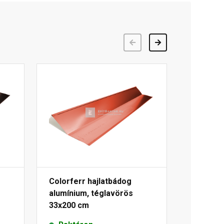
Előző
Következő
Colorferr hajlatbádog
alumínium, téglavörös
33x200 cm