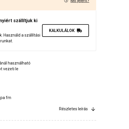
Mit jelent?
1
iért szállítjuk ki
KALKULÁLOK
uk. Használd a szállítási
orunkat.
sánál használható
 vezeti le
ápa fm
Részletes leírás