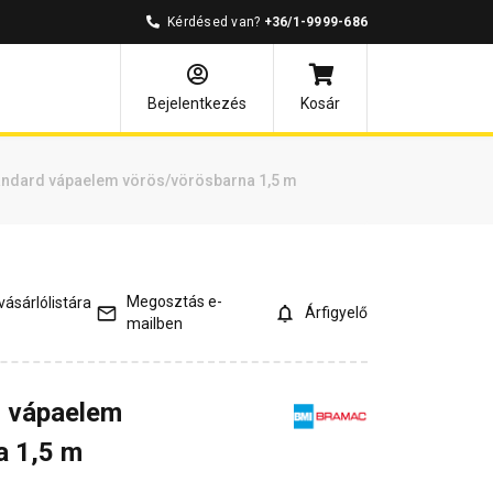
Kérdésed van?
+36/1-9999-686
és válaszok
Kapcsolódó cikkek
Bejelentkezés
Kosár
ndard vápaelem vörös/vörösbarna 1,5 m
Megosztás e-
ásárlólistára
Árfigyelő
mailben
 vápaelem
a 1,5 m