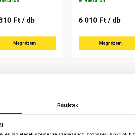
Raktáron
Raktáron
 810 Ft
/ db
6 010 Ft
/ db
Megnézem
Megnézem
Részletek
ál
mak és hirdetések személyre szabásához, közösségi funkciók biz
ai negatív éleiben összefolyó csapadékvíz elvezetésére szolgál