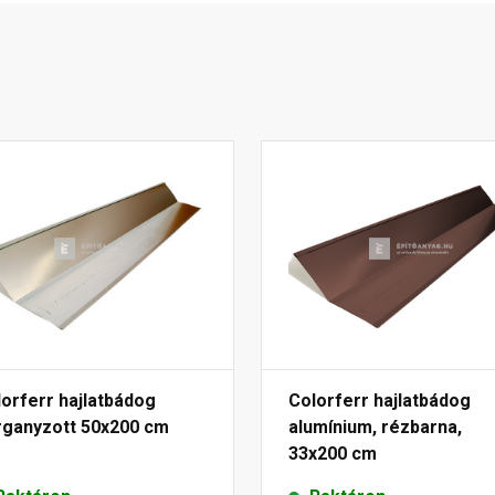
orferr hajlatbádog
Colorferr hajlatbádog
rganyzott 50x200 cm
alumínium, rézbarna,
33x200 cm