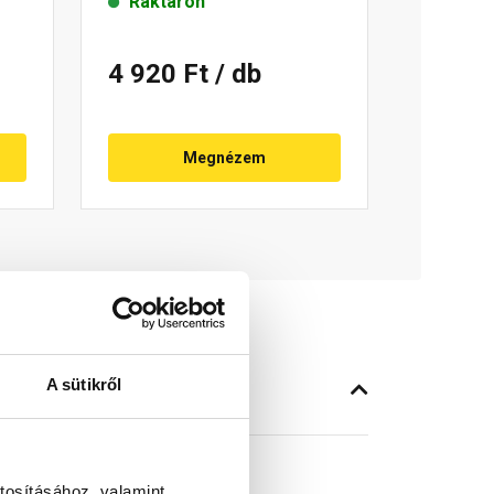
Raktáron
4 920 Ft
/ db
Megnézem
A sütikről
tosításához, valamint
ó elem.