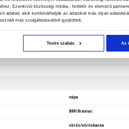
hez. Ezenkívül közösségi média-, hirdető- és elemező partner
don biztosítani a termékeink színének a lehető leginkább val
zó adatait, akik kombinálhatják az adatokat más olyan adatokka
nek a legtöbb esetben nem tükrözik 100%-ban a valóságot, a ké
sznált más szolgáltatásokból gyűjtöttek.
Testre szabás
Az 
vápa
BMI Bramac
vörös/vörösbarna