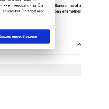
einkkel megosztjuk az Ön
ósághű megjelenítését. Ennek ellenére, mivel a
l, amelyeket Ön adott meg
peken látható színek árnyalataikban eltérhetnek
összes engedélyezése