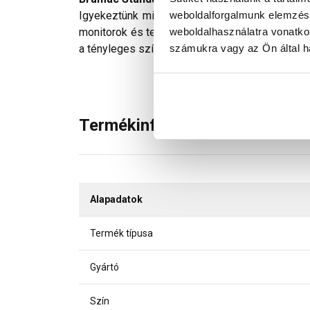
weboldalforgalmunk elemzésé
Igyekeztünk minden technikailag lehetséges mó
weboldalhasználatra vonatko
monitorok és telefonok kijelzőin megjelenő szí
számukra vagy az Ön által ha
a tényleges színektől.
Termékinformáció
Alapadatok
Termék típusa
Gyártó
Szín