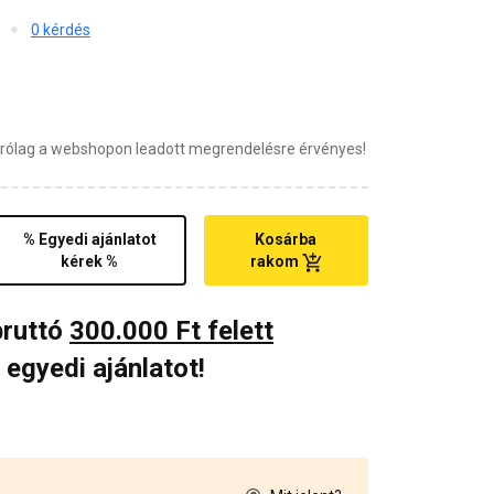
0 kérdés
zárólag a webshopon leadott megrendelésre érvényes!
% Egyedi ajánlatot
Kosárba
kérek %
rakom
bruttó
300.000 Ft felett
 egyedi ajánlatot!