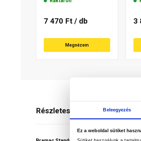
Raktáron
7 470 Ft
/ db
3
Megnézem
Részletes leírás
Beleegyezés
Ez a weboldal sütiket haszn
Sütiket használunk a tartal
Bramac Standard vápa
, tetősíkok találkozás