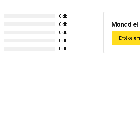
g
0 db
Mondd el 
g
0 db
g
0 db
Értékele
g
0 db
g
0 db