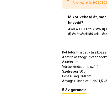
Átvehető akár: 2026-08-2
Mikor vehető át, menny
hozzád?
Akár 4300 Ft-tól kiszállítj
díj és átvételi idő kalkulát
Két tetősík negatív találkozá
A tetőn összegyűlt csapadékot
Alumínium
Vörös/vörösbarna színű
Szélesség: 50 cm
Hosszúság: 160 cm
Anyagszükséglet: 1 db/ 1,5 v
5 év garancia