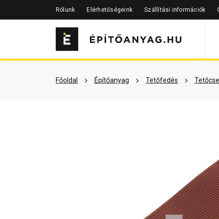
Rólunk
Elérhetőségeink
Szállítási információk
Szükséged lehet rá
Részletes 
Főoldal
Építőanyag
Tetőfedés
Tetőcse