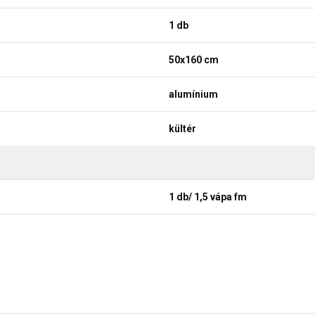
1 db
50x160 cm
alumínium
kültér
1 db/ 1,5 vápa fm