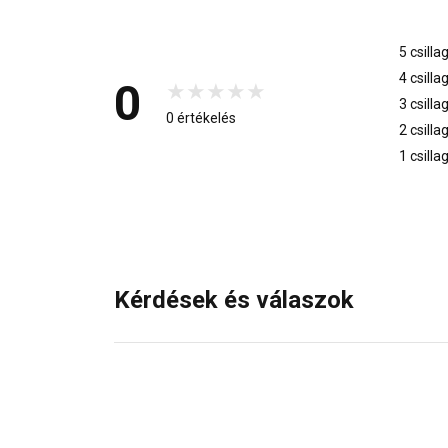
5 csilla
4 csilla
0
3 csilla
0 értékelés
2 csilla
1 csilla
Kérdések és válaszok