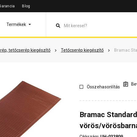
Garancia
Blog
leírás
Termékinformáció
Vásárlói vélemények
Kérdések 
Termékek
rép, tetőcserép kiegészítő
Tetőcserép kiegészítő
Bramac Sta
Bev
Összehasonlítás
Bramac Standard
vörös/vörösbarn
Cikkszám:
UH-033809