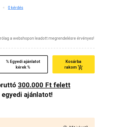
0 kérdés
zárólag a webshopon leadott megrendelésre érvényes!
% Egyedi ajánlatot
Kosárba
kérek %
rakom
bruttó
300.000 Ft felett
 egyedi ajánlatot!