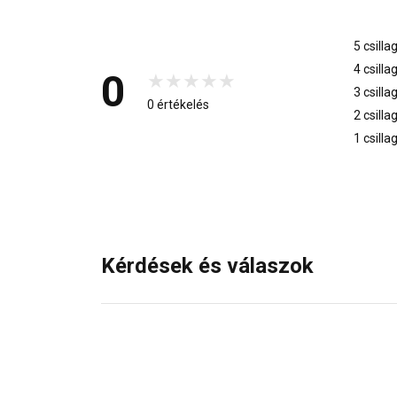
5 csilla
4 csilla
0
3 csilla
0 értékelés
2 csilla
1 csilla
Kérdések és válaszok