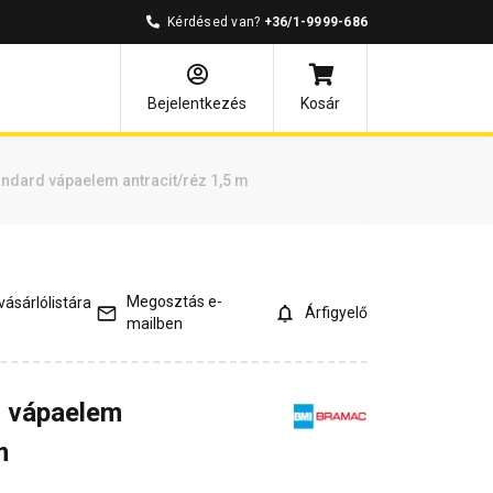
Kérdésed van?
+36/1-9999-686
és válaszok
Kapcsolódó cikkek
Bejelentkezés
Kosár
ndard vápaelem antracit/réz 1,5 m
Megosztás e-
ásárlólistára
Árfigyelő
mailben
 vápaelem
m