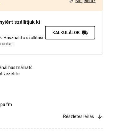
Mit jelent?
4
iért szállítjuk ki
KALKULÁLOK
uk. Használd a szállítási
orunkat.
sánál használható
 vezeti le
ápa fm
Részletes leírás