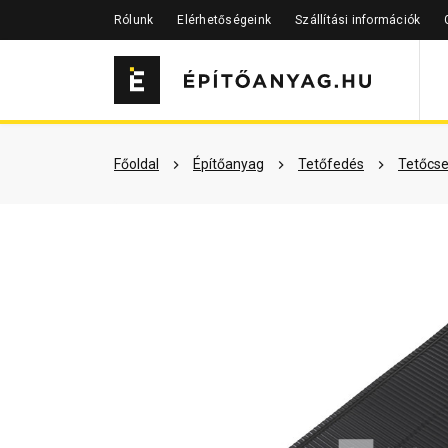
Rólunk
Elérhetőségeink
Szállítási információk
Szükséged lehet rá
Részletes 
Főoldal
Építőanyag
Tetőfedés
Tetőcse