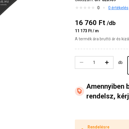
0
0 értékelés
16 760 Ft
/db
11 173 Ft / m
A termék ára bruttó ár és ki
db
Amennyiben 
rendelsz, kérj
Rendelésre