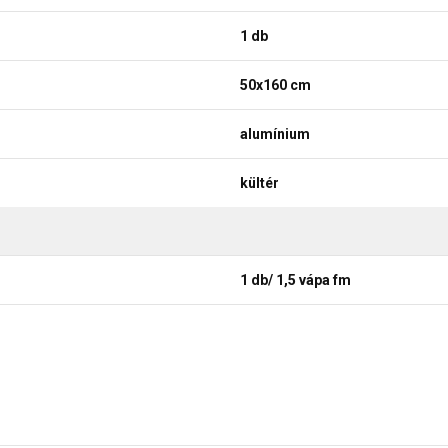
1 db
50x160 cm
alumínium
kültér
1 db/ 1,5 vápa fm