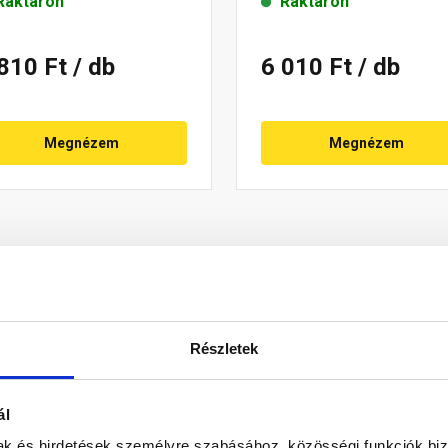
Raktáron
Raktáron
 810 Ft
/ db
6 010 Ft
/ db
Megnézem
Megnézem
Részletek
ál
mak és hirdetések személyre szabásához, közösségi funkciók biz
ai negatív éleiben összefolyó csapadékvíz elvezetésére szolgál