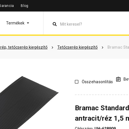
Garancia
Blog
leírás
Termékinformáció
Vásárlói vélemények
Kérdések 
Termékek
rép, tetőcserép kiegészítő
Tetőcserép kiegészítő
Bramac Sta
Bev
Összehasonlítás
Bramac Standard
antracit/réz 1,5 
Cikkszám:
UH-628909