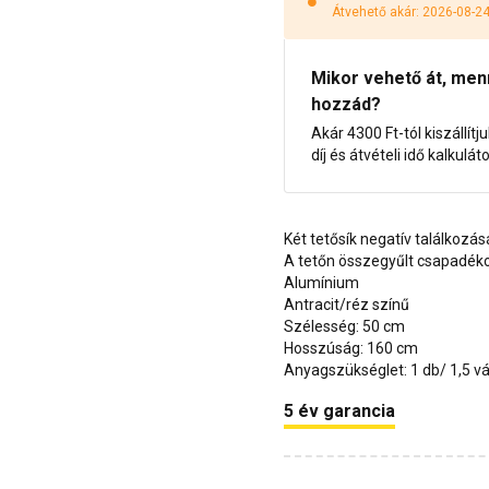
Átvehető akár: 2026-08-2
Mikor vehető át, menny
hozzád?
Akár 4300 Ft-tól kiszállítj
díj és átvételi idő kalkulát
Két tetősík negatív találkozá
A tetőn összegyűlt csapadékot
Alumínium
Antracit/réz színű
Szélesség: 50 cm
Hosszúság: 160 cm
Anyagszükséglet: 1 db/ 1,5 v
5 év garancia