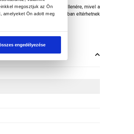
einkkel megosztjuk az Ön
ósághű megjelenítését. Ennek ellenére, mivel a
l, amelyeket Ön adott meg
peken látható színek árnyalataikban eltérhetnek
összes engedélyezése