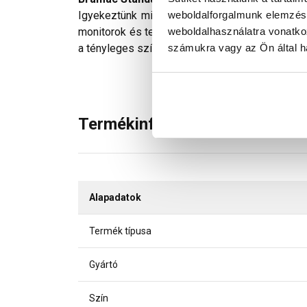
weboldalforgalmunk elemzésé
Igyekeztünk minden technikailag lehetséges mó
weboldalhasználatra vonatko
monitorok és telefonok kijelzőin megjelenő szí
számukra vagy az Ön által ha
a tényleges színektől.
Termékinformáció
Alapadatok
Termék típusa
Gyártó
Szín