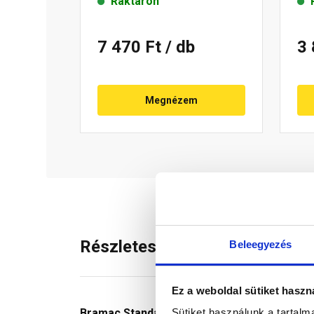
Raktáron
7 470 Ft
/ db
3
Megnézem
Részletes leírás
Beleegyezés
Ez a weboldal sütiket haszn
Sütiket használunk a tartal
Bramac Standard vápa
, tetősíkok találkozás