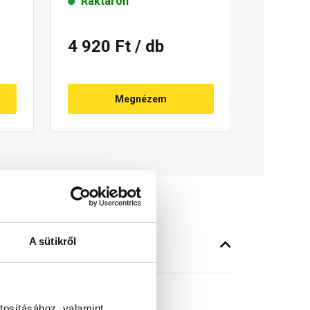
Raktáron
4 920 Ft
/ db
Megnézem
A sütikről
tosításához, valamint
ó elem.