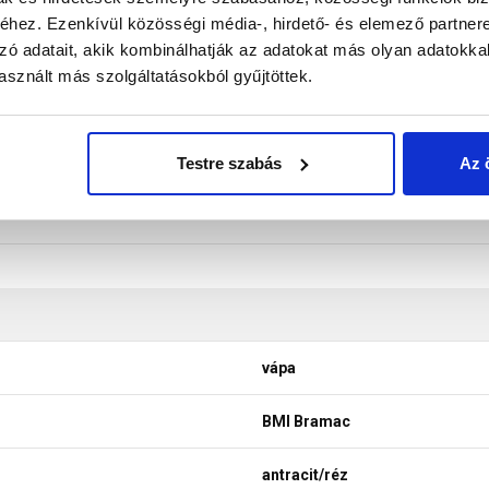
hez. Ezenkívül közösségi média-, hirdető- és elemező partner
don biztosítani a termékeink színének a lehető leginkább val
zó adatait, akik kombinálhatják az adatokat más olyan adatokka
nek a legtöbb esetben nem tükrözik 100%-ban a valóságot, a ké
sznált más szolgáltatásokból gyűjtöttek.
Testre szabás
Az 
vápa
BMI Bramac
antracit/réz