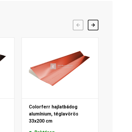
Előző
Következő
Colorferr hajlatbádog
alumínium, téglavörös
33x200 cm