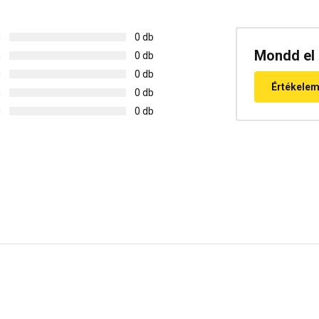
g
0 db
Mondd el 
g
0 db
g
0 db
Értékele
g
0 db
g
0 db