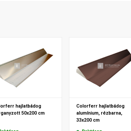
orferr hajlatbádog
Colorferr hajlatbádog
rganyzott 50x200 cm
alumínium, rézbarna,
33x200 cm