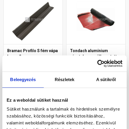
Bramac Profilo S fém vápa
Tondach alumínium
barna 2 m
vápatekercs süllyesztett
vápához piros/barna 60 cm
x 2 m
Rendelésre
Rendelésre
Beleegyezés
Részletek
A sütikről
20 450 Ft
/ db
15 335 Ft
/ db
7 668 Ft / m
Ez a weboldal sütiket használ
Megnézem
Megnézem
Sütiket használunk a tartalmak és hirdetések személyre
szabásához, közösségi funkciók biztosításához,
valamint weboldalforgalmunk elemzéséhez. Ezenkívül