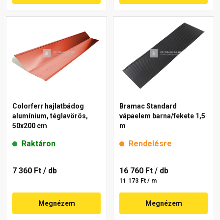
Colorferr hajlatbádog
Bramac Standard
alumínium, téglavörös,
vápaelem barna/fekete 1,5
50x200 cm
m
Raktáron
Rendelésre
7 360 Ft
/ db
16 760 Ft
/ db
11 173 Ft / m
Megnézem
Megnézem