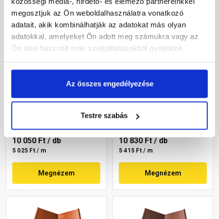
közösségi média-, hirdető- és elemező partnereinkkel
megosztjuk az Ön weboldalhasználatra vonatkozó
adatait, akik kombinálhatják az adatokat más olyan
adatokkal, amelyeket Ön adott meg számukra vagy az
Ön által használt más szolgáltatásokból gyűjtöttek.
Tondach vápa fekete
Terrán vápaelem, acél
Az összes engedélyezése
50x200 cm
fekete 50x200 cm
Rendelésre
Rendelésre
Testre szabás
10 050 Ft
/ db
10 830 Ft
/ db
5 025 Ft / m
5 415 Ft / m
Megnézem
Megnézem