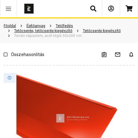
Keresés
Vásárlói vélemények
Kérdések és válaszok
Kapcsolódó cikkek
Főoldal
Építőanyag
Tetőfedés
Tetőcserép, tetőcserép kiegészítő
Tetőcserép kiegészítő
Terrán vápaelem, acél tégla 50x200 cm
Összehasonlítás