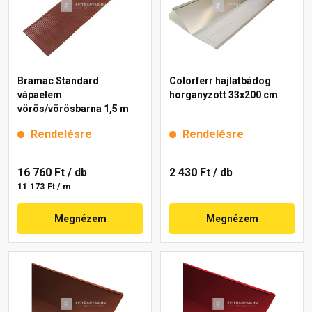
Bramac Standard
Colorferr hajlatbádog
vápaelem
horganyzott 33x200 cm
vörös/vörösbarna 1,5 m
Rendelésre
Rendelésre
16 760 Ft
/ db
2 430 Ft
/ db
11 173 Ft / m
Megnézem
Megnézem