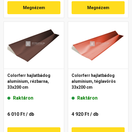
Megnézem
Megnézem
Colorferr hajlatbádog
Colorferr hajlatbádog
alumínium, rézbarna,
alumínium, téglavörös
33x200 cm
33x200 cm
Raktáron
Raktáron
6 010 Ft
/ db
4 920 Ft
/ db