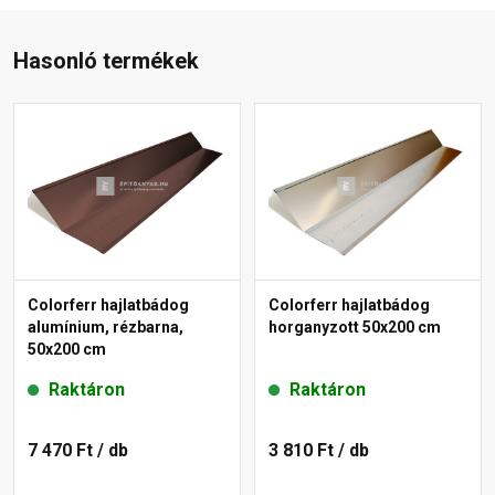
Hasonló termékek
Colorferr hajlatbádog
Colorferr hajlatbádog
alumínium, rézbarna,
horganyzott 50x200 cm
50x200 cm
Raktáron
Raktáron
7 470 Ft
/ db
3 810 Ft
/ db