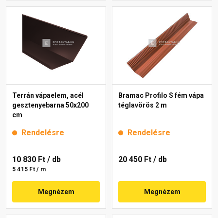
Terrán vápaelem, acél
Bramac Profilo S fém vápa
gesztenyebarna 50x200
téglavörös 2 m
cm
Rendelésre
Rendelésre
10 830 Ft
/ db
20 450 Ft
/ db
5 415 Ft / m
Megnézem
Megnézem