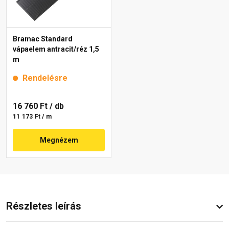
Bramac Standard
vápaelem antracit/réz 1,5
m
Rendelésre
16 760 Ft
/ db
11 173 Ft / m
Megnézem
Részletes leírás