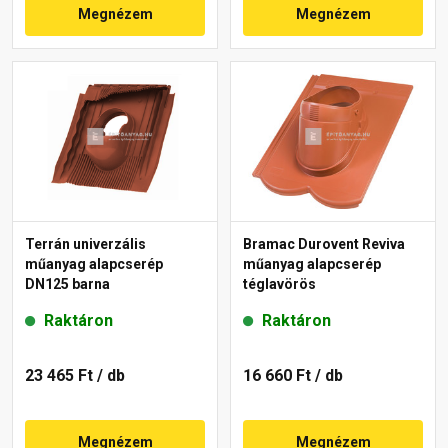
Megnézem
Megnézem
Terrán univerzális
Bramac Durovent Reviva
műanyag alapcserép
műanyag alapcserép
DN125 barna
téglavörös
Raktáron
Raktáron
23 465 Ft
/ db
16 660 Ft
/ db
Megnézem
Megnézem