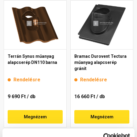
Terrán Synus műanyag
Bramac Durovent Tectura
alapcserép DN110 barna
műanyag alapcserép
gránit
Rendelésre
Rendelésre
9 690 Ft
/ db
16 660 Ft
/ db
Megnézem
Megnézem