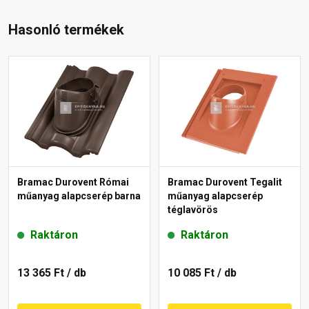
Hasonló termékek
Bramac Durovent Római
Bramac Durovent Tegalit
műanyag alapcserép barna
műanyag alapcserép
téglavörös
Raktáron
Raktáron
13 365 Ft
/ db
10 085 Ft
/ db