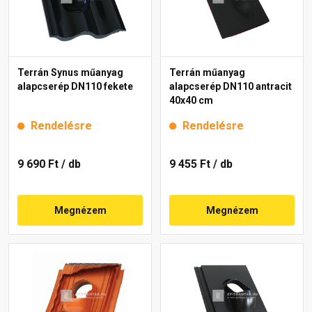
Terrán Synus műanyag
Terrán műanyag
alapcserép DN110 fekete
alapcserép DN110 antracit
40x40 cm
Rendelésre
Rendelésre
9 690 Ft
/ db
9 455 Ft
/ db
Megnézem
Megnézem