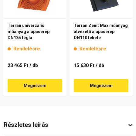
Terrán univerzális
Terrán Zenit Max műanyag
műanyag alapcserép
átvezető alapcserép
DN125 tégla
DN110 fekete
Rendelésre
Rendelésre
23 465 Ft
/ db
15 630 Ft
/ db
Megnézem
Megnézem
Részletes leírás