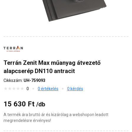
Terrán Zenit Max műanyag átvezető
alapcserép DN110 antracit
Cikkszám:
UH-759093
0
0 értékelés
0 kérdés
15 630 Ft
/db
A termék ára bruttó ár és kizárólag a webshopon leadott
megrendelésre érvényes!