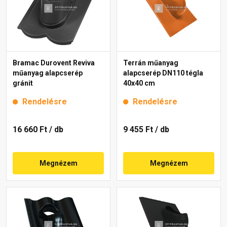
Bramac Durovent Reviva
Terrán műanyag
műanyag alapcserép
alapcserép DN110 tégla
gránit
40x40 cm
Rendelésre
Rendelésre
16 660 Ft
/ db
9 455 Ft
/ db
Megnézem
Megnézem