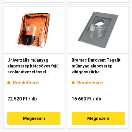
Univerzális műanyag
Bramac Durovent Tegalit
alapcserép kétcsöves fejű
műanyag alapcserép
szolár átvezetéssel
világosszürke
45,4x42,4 cm, téglavörös
Rendelésre
Rendelésre
72 520 Ft
/ db
16 660 Ft
/ db
Megnézem
Megnézem