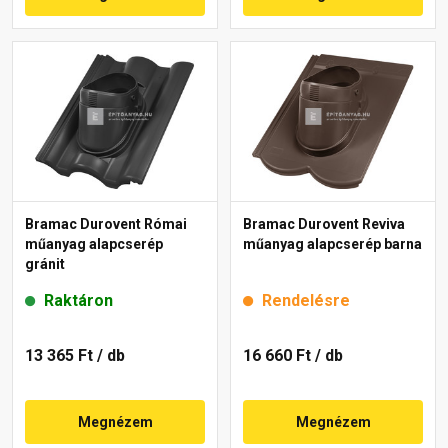
Bramac Durovent Római
Bramac Durovent Reviva
műanyag alapcserép
műanyag alapcserép barna
gránit
Raktáron
Rendelésre
13 365 Ft
/ db
16 660 Ft
/ db
Megnézem
Megnézem