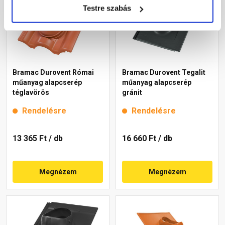
Testre szabás
Bramac Durovent Római
Bramac Durovent Tegalit
műanyag alapcserép
műanyag alapcserép
téglavörös
gránit
Rendelésre
Rendelésre
13 365 Ft
/ db
16 660 Ft
/ db
Megnézem
Megnézem