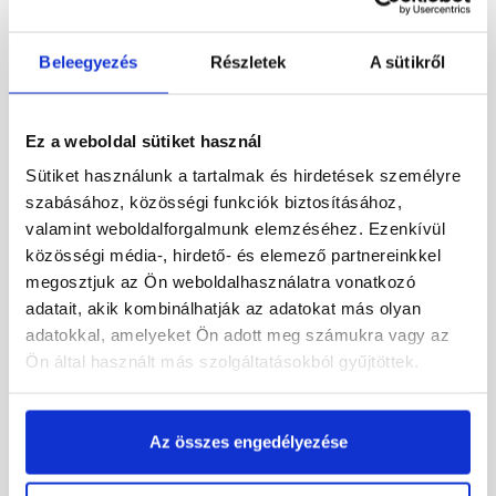
Beleegyezés
Részletek
A sütikről
Ez a weboldal sütiket használ
Sütiket használunk a tartalmak és hirdetések személyre
Terrán műanyag
Terrán Synus műanyag
szabásához, közösségi funkciók biztosításához,
alapcserép DN110 barna
alapcserép DN110 tégla
40x40 cm
valamint weboldalforgalmunk elemzéséhez. Ezenkívül
közösségi média-, hirdető- és elemező partnereinkkel
Rendelésre
Rendelésre
megosztjuk az Ön weboldalhasználatra vonatkozó
adatait, akik kombinálhatják az adatokat más olyan
9 455 Ft
/ db
9 690 Ft
/ db
adatokkal, amelyeket Ön adott meg számukra vagy az
Ön által használt más szolgáltatásokból gyűjtöttek.
Megnézem
Megnézem
Az összes engedélyezése