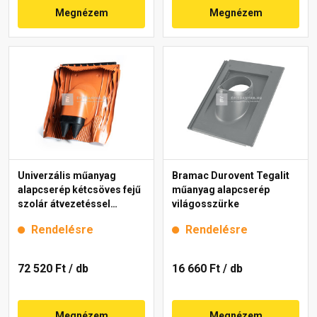
Megnézem
Megnézem
Univerzális műanyag
Bramac Durovent Tegalit
alapcserép kétcsöves fejű
műanyag alapcserép
szolár átvezetéssel
világosszürke
45,4x42,4 cm, téglavörös
Rendelésre
Rendelésre
72 520 Ft
/ db
16 660 Ft
/ db
Megnézem
Megnézem