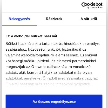
Beleegyezés
Részletek
A sütikről
Ez a weboldal sütiket használ
Sütiket használunk a tartalmak és hirdetések személyre
szabásához, közösségi funkciók biztosításához,
Terrán Synus műanyag
Terrán Synus műanyag
valamint weboldalforgalmunk elemzéséhez. Ezenkívül
alapcserép DN110 tégla
alapcserép DN110 fekete
közösségi média-, hirdető- és elemező partnereinkkel
megosztjuk az Ön weboldalhasználatra vonatkozó
Rendelésre
Rendelésre
adatait, akik kombinálhatják az adatokat más olyan
adatokkal, amelyeket Ön adott meg számukra vagy az
9 690 Ft
/ db
9 690 Ft
/ db
Ön által használt más szolgáltatásokból gyűjtöttek.
Megnézem
Megnézem
Az összes engedélyezése