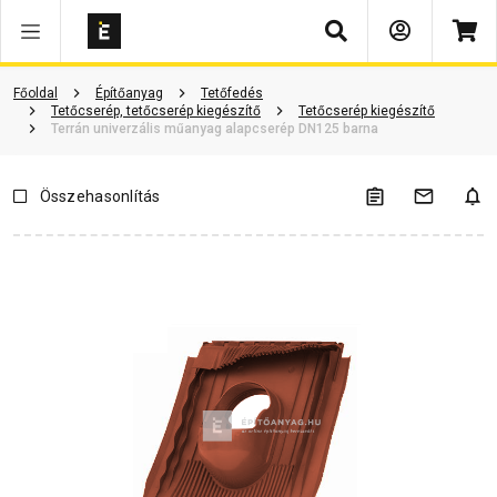
Keresés
Vásárlói vélemények
Kérdések és válaszok
Kapcsolódó cikkek
Főoldal
Építőanyag
Tetőfedés
Tetőcserép, tetőcserép kiegészítő
Tetőcserép kiegészítő
Terrán univerzális műanyag alapcserép DN125 barna
Összehasonlítás