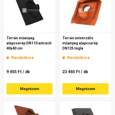
Terrán műanyag
Terrán univerzális
alapcserép DN110 antracit
műanyag alapcserép
40x40 cm
DN125 tégla
Rendelésre
Rendelésre
9 455 Ft
/ db
23 465 Ft
/ db
Megnézem
Megnézem