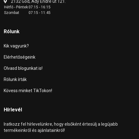
2132 Göd, Ady Endre út 121.
Hétfő - Péntek
07:15 - 16:15
Szombat
07:15 - 11:45
Rólunk
Kik vagyunk?
Elérhetőségeink
Olvasd blogunkat is!
Rólunk írták
Kövess minket TikTokon!
Hírlevél
Iratkozz fel hírlevelünkre, hogy elsőként értesülj a legújabb
termékeinkről és ajánlatainkról!