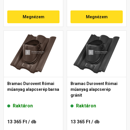
Megnézem
Megnézem
Bramac Durovent Római
Bramac Durovent Római
műanyag alapcserép barna
műanyag alapcserép
gránit
Raktáron
Raktáron
13 365 Ft
/ db
13 365 Ft
/ db