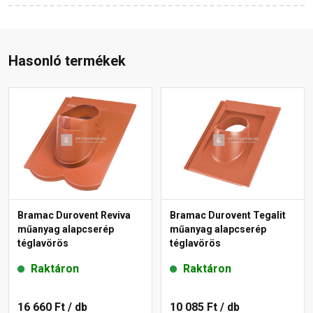
Hasonló termékek
Bramac Durovent Reviva
Bramac Durovent Tegalit
műanyag alapcserép
műanyag alapcserép
téglavörös
téglavörös
Raktáron
Raktáron
16 660 Ft
/ db
10 085 Ft
/ db