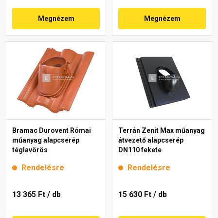
Megnézem
Megnézem
Bramac Durovent Római
Terrán Zenit Max műanyag
műanyag alapcserép
átvezető alapcserép
téglavörös
DN110 fekete
Rendelésre
Rendelésre
13 365 Ft
/ db
15 630 Ft
/ db