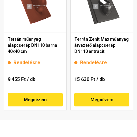
Terrán műanyag
Terrán Zenit Max műanyag
alapcserép DN110 barna
átvezető alapcserép
40x40 cm
DN110 antracit
Rendelésre
Rendelésre
9 455 Ft
/ db
15 630 Ft
/ db
Megnézem
Megnézem