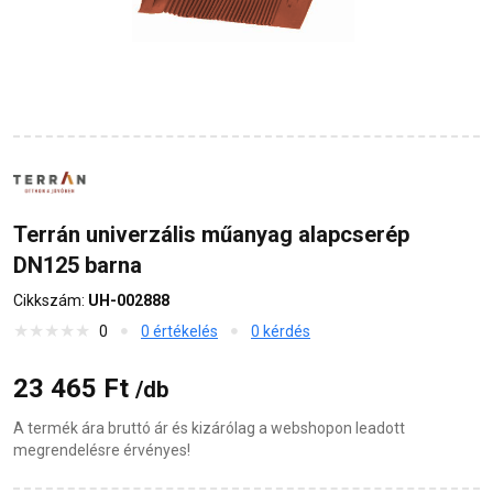
Terrán univerzális műanyag alapcserép
DN125 barna
Cikkszám:
UH-002888
0
0 értékelés
0 kérdés
23 465 Ft
/db
A termék ára bruttó ár és kizárólag a webshopon leadott
megrendelésre érvényes!