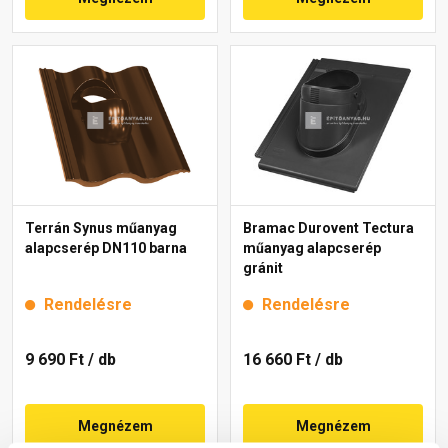
Terrán Synus műanyag
Bramac Durovent Tectura
alapcserép DN110 barna
műanyag alapcserép
gránit
Rendelésre
Rendelésre
9 690 Ft
/ db
16 660 Ft
/ db
Megnézem
Megnézem