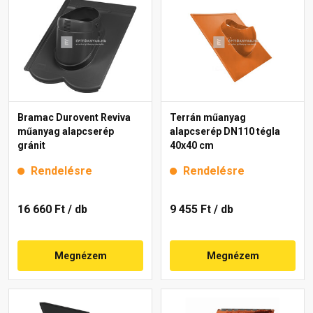
Bramac Durovent Reviva
Terrán műanyag
műanyag alapcserép
alapcserép DN110 tégla
gránit
40x40 cm
Rendelésre
Rendelésre
16 660 Ft
/ db
9 455 Ft
/ db
Megnézem
Megnézem