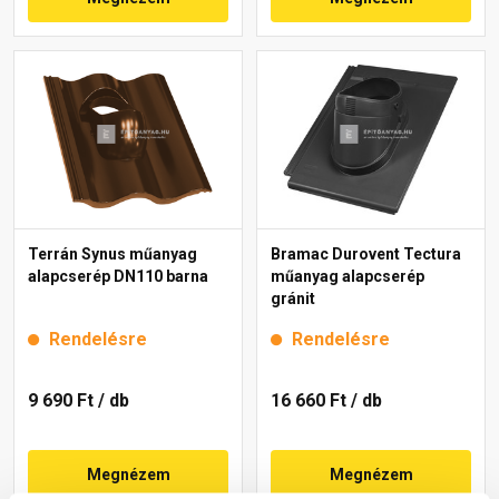
Terrán Synus műanyag
Bramac Durovent Tectura
alapcserép DN110 barna
műanyag alapcserép
gránit
Rendelésre
Rendelésre
9 690 Ft
/ db
16 660 Ft
/ db
Megnézem
Megnézem