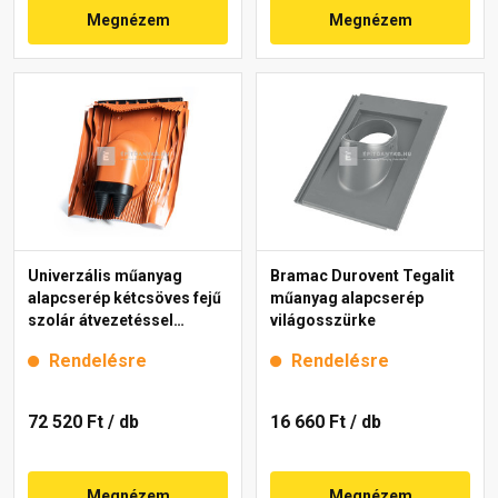
Megnézem
Megnézem
Univerzális műanyag
Bramac Durovent Tegalit
alapcserép kétcsöves fejű
műanyag alapcserép
szolár átvezetéssel
világosszürke
45,4x42,4 cm, téglavörös
Rendelésre
Rendelésre
72 520 Ft
/ db
16 660 Ft
/ db
Megnézem
Megnézem