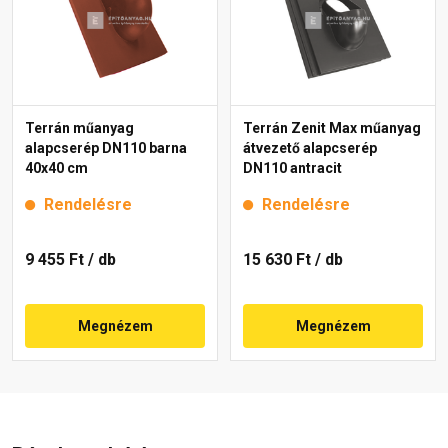
Terrán műanyag
Terrán Zenit Max műanyag
alapcserép DN110 barna
átvezető alapcserép
40x40 cm
DN110 antracit
Rendelésre
Rendelésre
9 455 Ft
/ db
15 630 Ft
/ db
Megnézem
Megnézem