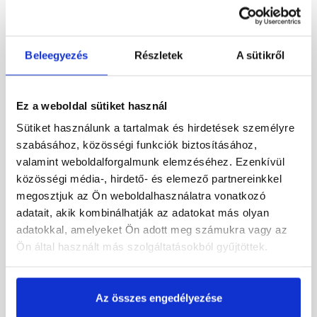
Beleegyezés
Részletek
A sütikről
Ez a weboldal sütiket használ
Sütiket használunk a tartalmak és hirdetések személyre
szabásához, közösségi funkciók biztosításához,
Terrán Synus műanyag
Bramac Durovent Római
valamint weboldalforgalmunk elemzéséhez. Ezenkívül
alapcserép DN110 tégla
műanyag alapcserép
téglavörös
közösségi média-, hirdető- és elemező partnereinkkel
megosztjuk az Ön weboldalhasználatra vonatkozó
Rendelésre
Rendelésre
adatait, akik kombinálhatják az adatokat más olyan
adatokkal, amelyeket Ön adott meg számukra vagy az
9 690 Ft
/ db
13 365 Ft
/ db
Ön által használt más szolgáltatásokból gyűjtöttek.
Megnézem
Megnézem
Az összes engedélyezése