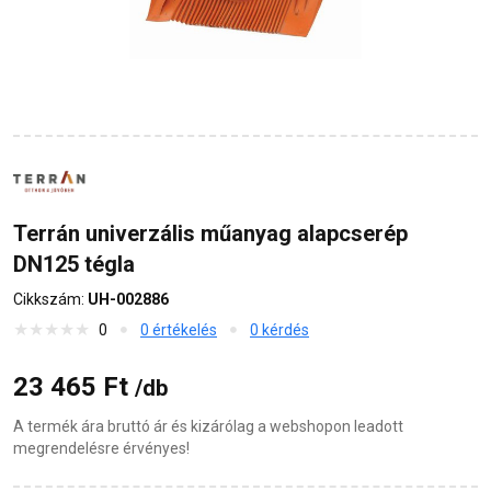
Terrán univerzális műanyag alapcserép
DN125 tégla
Cikkszám:
UH-002886
0
0 értékelés
0 kérdés
23 465 Ft
/db
A termék ára bruttó ár és kizárólag a webshopon leadott
megrendelésre érvényes!