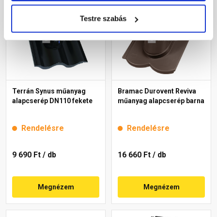
Testre szabás
Terrán Synus műanyag
Bramac Durovent Reviva
alapcserép DN110 fekete
műanyag alapcserép barna
Rendelésre
Rendelésre
9 690 Ft
/ db
16 660 Ft
/ db
Megnézem
Megnézem