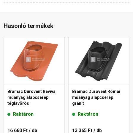
Hasonló termékek
Bramac Durovent Reviva
Bramac Durovent Római
műanyag alapcserép
műanyag alapcserép
téglavörös
gránit
Raktáron
Raktáron
16 660 Ft
/ db
13 365 Ft
/ db