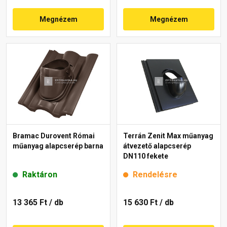
Megnézem
Megnézem
Bramac Durovent Római
Terrán Zenit Max műanyag
műanyag alapcserép barna
átvezető alapcserép
DN110 fekete
Raktáron
Rendelésre
13 365 Ft
/ db
15 630 Ft
/ db