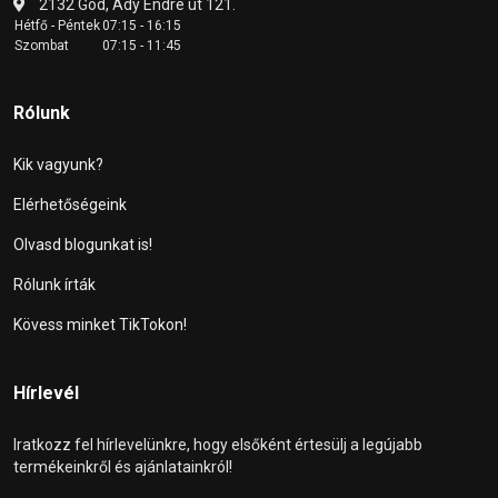
2132 Göd, Ady Endre út 121.
Hétfő - Péntek
07:15 - 16:15
Szombat
07:15 - 11:45
Rólunk
Kik vagyunk?
Elérhetőségeink
Olvasd blogunkat is!
Rólunk írták
Kövess minket TikTokon!
Hírlevél
Iratkozz fel hírlevelünkre, hogy elsőként értesülj a legújabb
termékeinkről és ajánlatainkról!