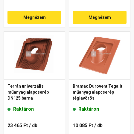
Megnézem
Megnézem
Terrán univerzális
Bramac Durovent Tegalit
műanyag alapcserép
műanyag alapcserép
DN125 barna
téglavörös
Raktáron
Raktáron
23 465 Ft
/ db
10 085 Ft
/ db