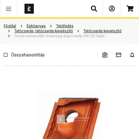
Keresés
Vásárlói vélemények
Kérdések és válaszok
Kapcsolódó cikkek
Főoldal
Építőanyag
Tetőfedés
Tetőcserép, tetőcserép kiegészítő
Tetőcserép kiegészítő
Terrán univerzális műanyag alapcserép DN125 tégla
Összehasonlítás