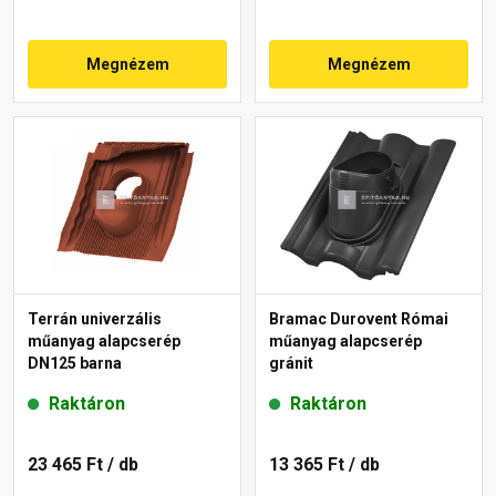
Megnézem
Megnézem
Terrán univerzális
Bramac Durovent Római
műanyag alapcserép
műanyag alapcserép
DN125 barna
gránit
Raktáron
Raktáron
23 465 Ft
/ db
13 365 Ft
/ db