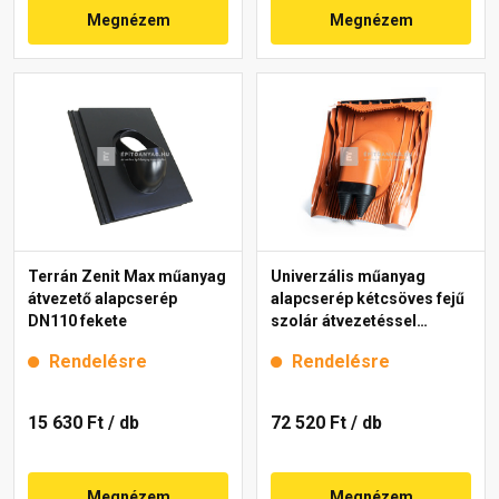
Megnézem
Megnézem
Terrán Zenit Max műanyag
Univerzális műanyag
átvezető alapcserép
alapcserép kétcsöves fejű
DN110 fekete
szolár átvezetéssel
45,4x42,4 cm, téglavörös
Rendelésre
Rendelésre
15 630 Ft
/ db
72 520 Ft
/ db
Megnézem
Megnézem