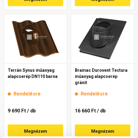
Terrán Synus műanyag
Bramac Durovent Tectura
alapcserép DN110 barna
műanyag alapcserép
gránit
Rendelésre
Rendelésre
9 690 Ft
/ db
16 660 Ft
/ db
Megnézem
Megnézem