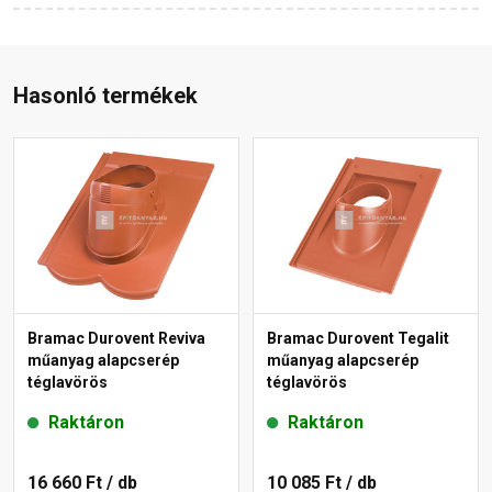
Hasonló termékek
Bramac Durovent Reviva
Bramac Durovent Tegalit
műanyag alapcserép
műanyag alapcserép
téglavörös
téglavörös
Raktáron
Raktáron
16 660 Ft
/ db
10 085 Ft
/ db