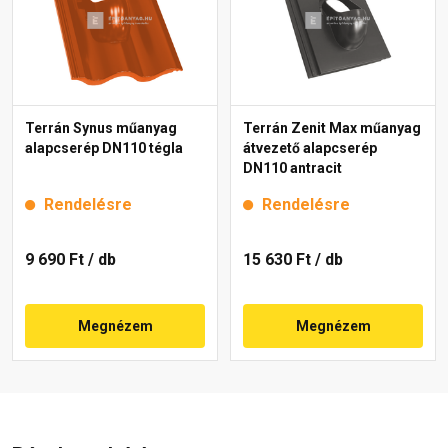
Terrán Synus műanyag
Terrán Zenit Max műanyag
alapcserép DN110 tégla
átvezető alapcserép
DN110 antracit
Rendelésre
Rendelésre
9 690 Ft
/ db
15 630 Ft
/ db
Megnézem
Megnézem