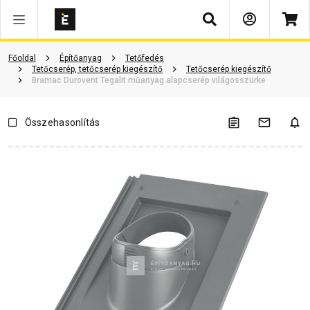
Keresés
Vásárlói vélemények
Kérdések és válaszok
Kapcsolódó cikkek
Főoldal
Építőanyag
Tetőfedés
Tetőcserép, tetőcserép kiegészítő
Tetőcserép kiegészítő
Bramac Durovent Tegalit műanyag alapcserép világosszürke
Összehasonlítás