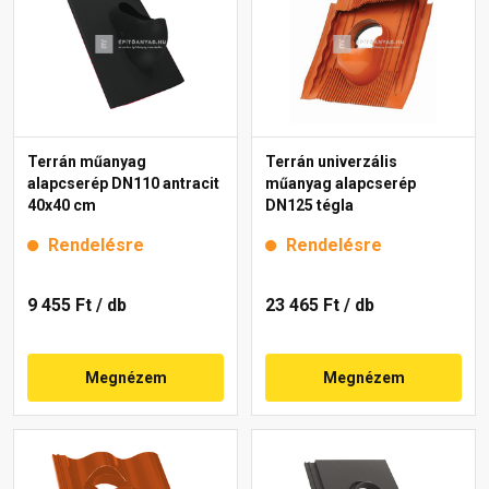
Terrán műanyag
Terrán univerzális
alapcserép DN110 antracit
műanyag alapcserép
40x40 cm
DN125 tégla
Rendelésre
Rendelésre
9 455 Ft
/ db
23 465 Ft
/ db
Megnézem
Megnézem