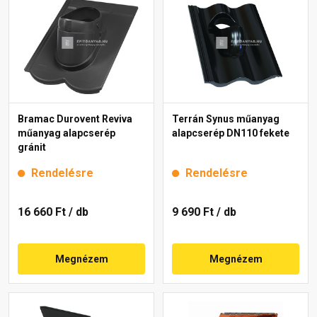
Bramac Durovent Reviva
Terrán Synus műanyag
műanyag alapcserép
alapcserép DN110 fekete
gránit
Rendelésre
Rendelésre
16 660 Ft
/ db
9 690 Ft
/ db
Megnézem
Megnézem