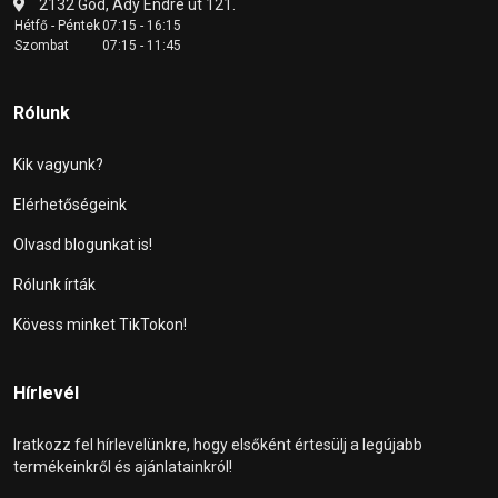
2132 Göd, Ady Endre út 121.
Hétfő - Péntek
07:15 - 16:15
Szombat
07:15 - 11:45
Rólunk
Kik vagyunk?
Elérhetőségeink
Olvasd blogunkat is!
Rólunk írták
Kövess minket TikTokon!
Hírlevél
Iratkozz fel hírlevelünkre, hogy elsőként értesülj a legújabb
termékeinkről és ajánlatainkról!