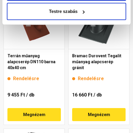
Testre szabás
Terrán műanyag
Bramac Durovent Tegalit
alapcserép DN110 barna
műanyag alapcserép
40x40 cm
gránit
Rendelésre
Rendelésre
9 455 Ft
/ db
16 660 Ft
/ db
Megnézem
Megnézem