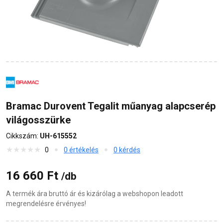
Bramac Durovent Tegalit műanyag alapcserép
világosszürke
Cikkszám:
UH-615552
0
0 értékelés
0 kérdés
16 660 Ft
/db
A termék ára bruttó ár és kizárólag a webshopon leadott
megrendelésre érvényes!