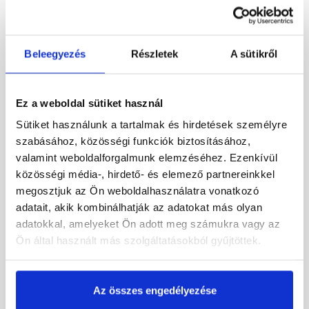
Beleegyezés
Részletek
A sütikről
Ez a weboldal sütiket használ
Sütiket használunk a tartalmak és hirdetések személyre
szabásához, közösségi funkciók biztosításához,
Bramac Durovent Római
Bramac Durovent Reviva
valamint weboldalforgalmunk elemzéséhez. Ezenkívül
műanyag alapcserép
műanyag alapcserép barna
téglavörös
közösségi média-, hirdető- és elemező partnereinkkel
megosztjuk az Ön weboldalhasználatra vonatkozó
Rendelésre
Rendelésre
adatait, akik kombinálhatják az adatokat más olyan
adatokkal, amelyeket Ön adott meg számukra vagy az
13 365 Ft
/ db
16 660 Ft
/ db
Ön által használt más szolgáltatásokból gyűjtöttek.
Megnézem
Megnézem
Az összes engedélyezése