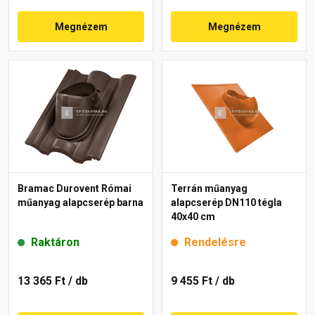
Megnézem
Megnézem
Bramac Durovent Római
Terrán műanyag
műanyag alapcserép barna
alapcserép DN110 tégla
40x40 cm
Raktáron
Rendelésre
13 365 Ft
/ db
9 455 Ft
/ db