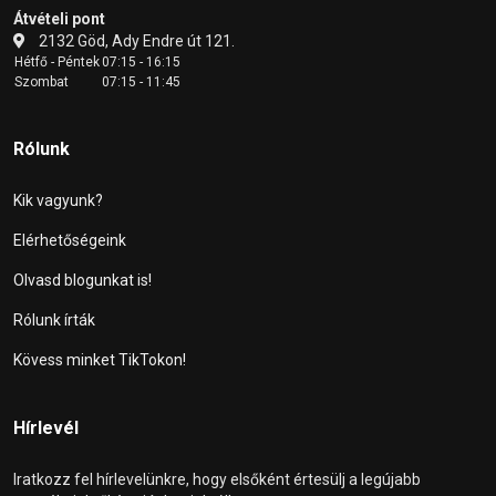
Átvételi pont
2132 Göd, Ady Endre út 121.
Hétfő - Péntek
07:15 - 16:15
Szombat
07:15 - 11:45
Rólunk
Kik vagyunk?
Elérhetőségeink
Olvasd blogunkat is!
Rólunk írták
Kövess minket TikTokon!
Hírlevél
Iratkozz fel hírlevelünkre, hogy elsőként értesülj a legújabb