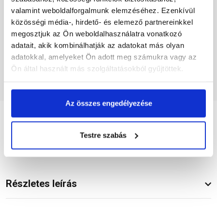
Raktáron
Rendelésre
valamint weboldalforgalmunk elemzéséhez. Ezenkívül
közösségi média-, hirdető- és elemező partnereinkkel
megosztjuk az Ön weboldalhasználatra vonatkozó
530 Ft
/ db
770 Ft
/ db
adatait, akik kombinálhatják az adatokat más olyan
adatokkal, amelyeket Ön adott meg számukra vagy az
Ön által használt más szolgáltatásokból gyűjtöttek.
Megnézem
Megnézem
Az összes engedélyezése
Szükséged lehet rá
Testre szabás
Részletes leírás