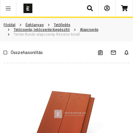
Keresés
Vásárlói vélemények
Kérdések és válaszok
Kapcsolódó cikkek
Főoldal
Építőanyag
Tetőfedés
Tetőcserép, tetőcserép kiegészítő
Alapcserép
Terrán Rundo alapcserép Resistor korall
Összehasonlítás