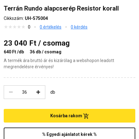
Terrán Rundo alapcserép Resistor korall
Cikkszám:
UH-575004
0
0 értékelés
0 kérdés
23 040 Ft / csomag
640 Ft /db
36 db / csomag
A termék ára bruttó ár és kizárólag a webshopon leadott
megrendelésre érvényes!
db
Kosárba rakom
% Egyedi ajánlatot kérek %