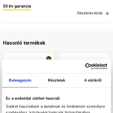
50 év garancia
Részletes leírás
Hasonló termékek
Beleegyezés
Részletek
A sütikről
Ez a weboldal sütiket használ
Terrán Rundo alapcserép
Terrán Zenit Max
Elegant tégla
alapcserép ClimaControl
Sütiket használunk a tartalmak és hirdetések személyre
mars matt
szabásához, közösségi funkciók biztosításához,