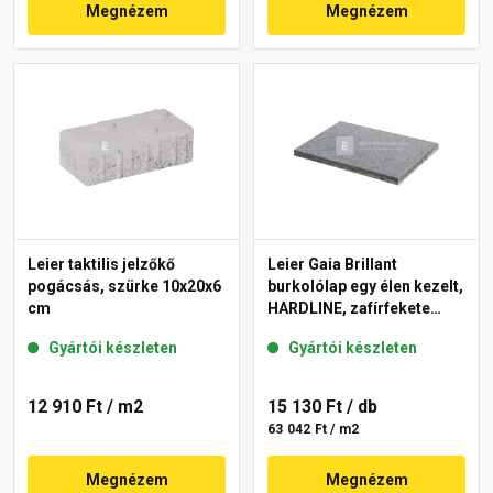
Megnézem
Megnézem
Leier taktilis jelzőkő
Leier Gaia Brillant
pogácsás, szürke 10x20x6
burkolólap egy élen kezelt,
cm
HARDLINE, zafírfekete
40x60x3,8 cm
Gyártói készleten
Gyártói készleten
12 910 Ft
/ m2
15 130 Ft
/ db
63 042 Ft / m2
Megnézem
Megnézem