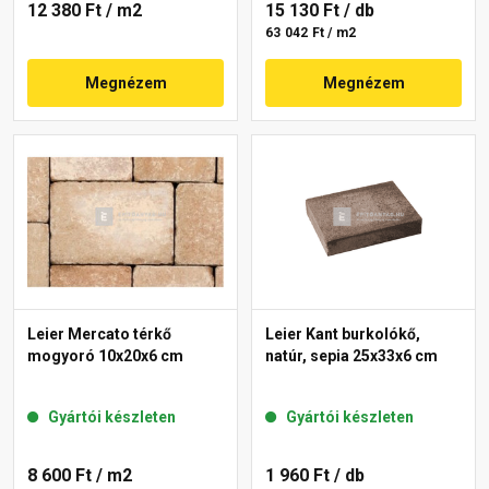
12 380 Ft
/ m2
15 130 Ft
/ db
63 042 Ft / m2
Megnézem
Megnézem
Leier Mercato térkő
Leier Kant burkolókő,
mogyoró 10x20x6 cm
natúr, sepia 25x33x6 cm
Gyártói készleten
Gyártói készleten
8 600 Ft
/ m2
1 960 Ft
/ db