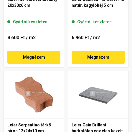
20x30x6 cm
natúr, kagylóhéj 5 cm
Gyártói készleten
Gyártói készleten
8 600 Ft
/ m2
6 960 Ft
/ m2
Megnézem
Megnézem
Leier Serpentino térkő
Leier Gaia Brillant
piros 12x24x10 cm
burkolólap egy élen kezelt,