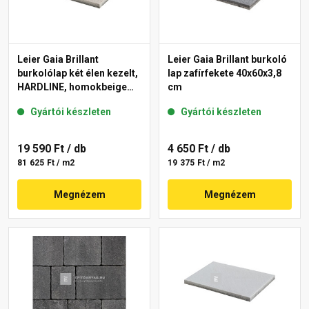
Leier Gaia Brillant
Leier Gaia Brillant burkoló
burkolólap két élen kezelt,
lap zafírfekete 40x60x3,8
HARDLINE, homokbeige
cm
40x60x3,8 cm
Gyártói készleten
Gyártói készleten
19 590 Ft
/ db
4 650 Ft
/ db
81 625 Ft / m2
19 375 Ft / m2
Megnézem
Megnézem