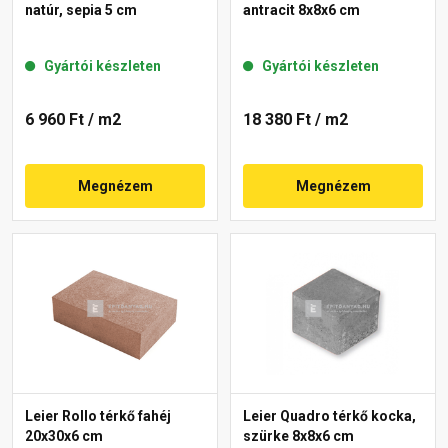
natúr, sepia 5 cm
antracit 8x8x6 cm
Gyártói készleten
Gyártói készleten
6 960 Ft
/ m2
18 380 Ft
/ m2
Megnézem
Megnézem
Leier Rollo térkő fahéj
Leier Quadro térkő kocka,
20x30x6 cm
szürke 8x8x6 cm