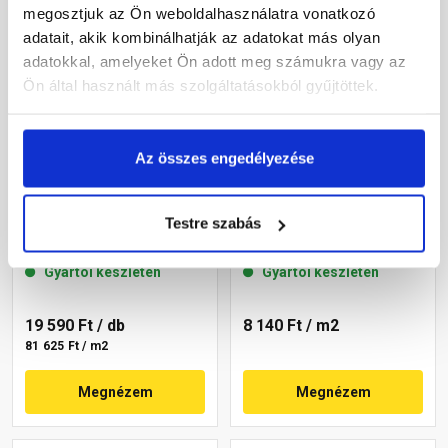
megosztjuk az Ön weboldalhasználatra vonatkozó
adatait, akik kombinálhatják az adatokat más olyan
adatokkal, amelyeket Ön adott meg számukra vagy az
Ön által használt más szolgáltatásokból gyűjtöttek.
Az összes engedélyezése
Leier Gaia Brillant
Leier Rollo térkő fahéj
burkolólap két élen kezelt,
20x20x6 cm
Testre szabás
SOFTLINE, platinaszürke
40x60x3,8 cm
Gyártói készleten
Gyártói készleten
19 590 Ft
/ db
8 140 Ft
/ m2
81 625 Ft / m2
Megnézem
Megnézem