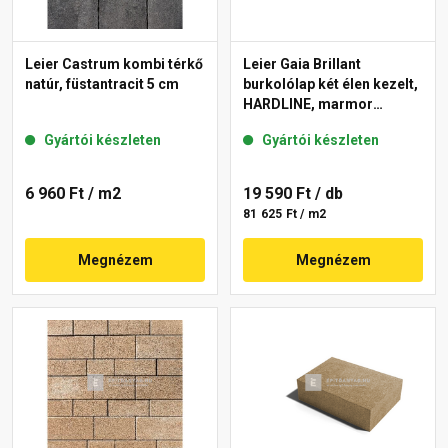
Leier Castrum kombi térkő
Leier Gaia Brillant
natúr, füstantracit 5 cm
burkolólap két élen kezelt,
HARDLINE, marmor
40x60x3,8 cm
Gyártói készleten
Gyártói készleten
6 960 Ft
/ m2
19 590 Ft
/ db
81 625 Ft / m2
Megnézem
Megnézem