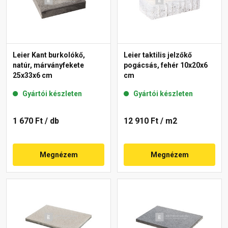
Leier Kant burkolókő,
Leier taktilis jelzőkő
natúr, márványfekete
pogácsás, fehér 10x20x6
25x33x6 cm
cm
Gyártói készleten
Gyártói készleten
1 670 Ft
/ db
12 910 Ft
/ m2
Megnézem
Megnézem