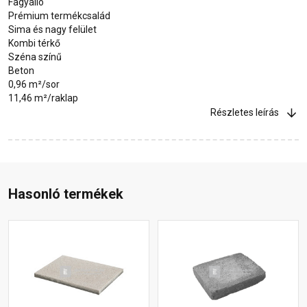
Fagyálló
Prémium termékcsalád
Sima és nagy felület
Kombi térkő
Széna színű
Beton
0,96 m²/sor
11,46 m²/raklap
Részletes leírás
Hasonló termékek