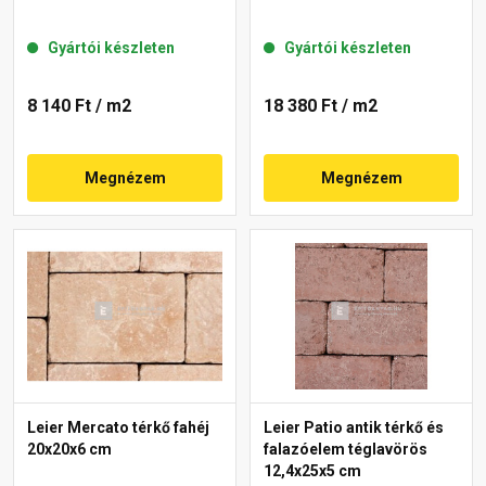
Gyártói készleten
Gyártói készleten
8 140 Ft
/ m2
18 380 Ft
/ m2
Megnézem
Megnézem
Leier Mercato térkő fahéj
Leier Patio antik térkő és
20x20x6 cm
falazóelem téglavörös
12,4x25x5 cm