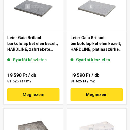
Leier Gaia Brillant
Leier Gaia Brillant
burkolólap két élen kezelt,
burkolólap két élen kezelt,
HARDLINE, zafírfekete
HARDLINE, platinaszürke
40x60x3,8 cm
40x60x3,8 cm
Gyártói készleten
Gyártói készleten
19 590 Ft
/ db
19 590 Ft
/ db
81 625 Ft / m2
81 625 Ft / m2
Megnézem
Megnézem