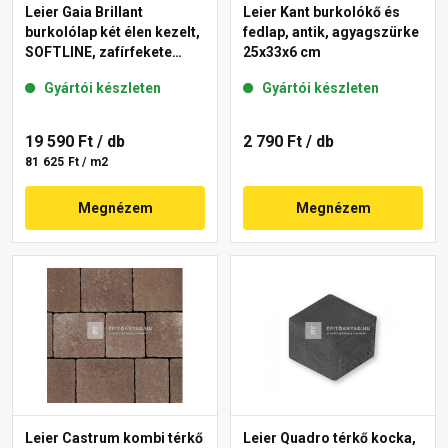
Leier Gaia Brillant
Leier Kant burkolókő és
burkolólap két élen kezelt,
fedlap, antik, agyagszürke
SOFTLINE, zafírfekete
25x33x6 cm
40x60x3,8 cm
Gyártói készleten
Gyártói készleten
19 590 Ft
/ db
2 790 Ft
/ db
81 625 Ft / m2
Megnézem
Megnézem
Leier Castrum kombi térkő
Leier Quadro térkő kocka,