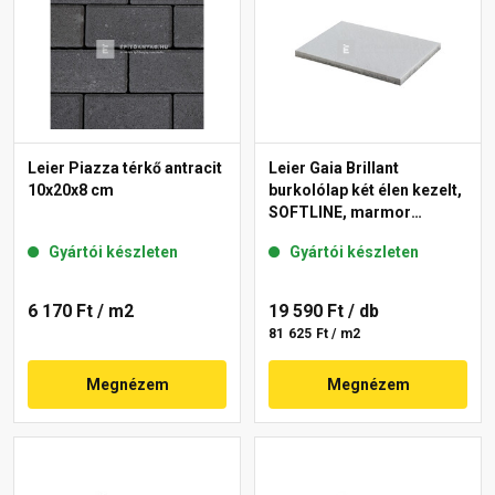
Leier Piazza térkő antracit
Leier Gaia Brillant
10x20x8 cm
burkolólap két élen kezelt,
SOFTLINE, marmor
40x60x3,8 cm
Gyártói készleten
Gyártói készleten
6 170 Ft
/ m2
19 590 Ft
/ db
81 625 Ft / m2
Megnézem
Megnézem