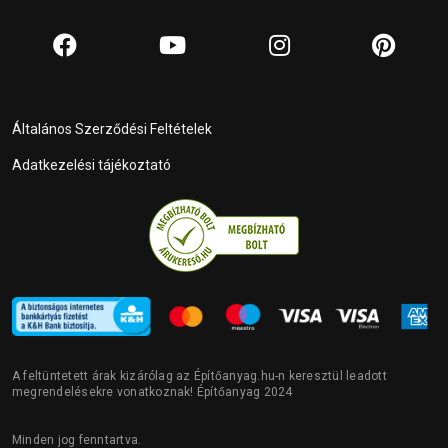
Általános Szerződési Feltételek
Adatkezelési tájékoztató
A feltüntetett árak kizárólag az Építőanyag.hu-n keresztül leadott
megrendelésekre vonatkoznak! Építőanyag 2024
Minden jog fenntartva.