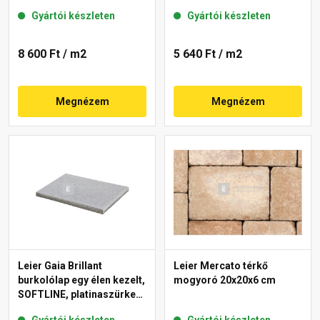
Gyártói készleten
Gyártói készleten
8 600 Ft
/ m2
5 640 Ft
/ m2
Megnézem
Megnézem
Leier Gaia Brillant
Leier Mercato térkő
burkolólap egy élen kezelt,
mogyoró 20x20x6 cm
SOFTLINE, platinaszürke
40x60x3,8 cm
Gyártói készleten
Gyártói készleten