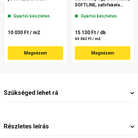
SOFTLINE, zafírfekete
40x60x3,8 cm
Gyártói készleten
Gyártói készleten
10 030 Ft
/ m2
15 130 Ft
/ db
63 042 Ft / m2
Megnézem
Megnézem
Szükséged lehet rá
Részletes leírás