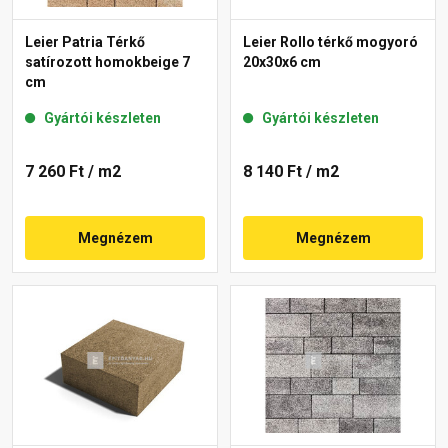
Leier Patria Térkő
Leier Rollo térkő mogyoró
satírozott homokbeige 7
20x30x6 cm
cm
Gyártói készleten
Gyártói készleten
7 260 Ft
/ m2
8 140 Ft
/ m2
Megnézem
Megnézem