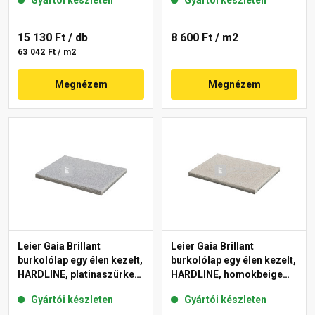
15 130 Ft
/ db
8 600 Ft
/ m2
63 042 Ft / m2
Megnézem
Megnézem
Leier Gaia Brillant
Leier Gaia Brillant
burkolólap egy élen kezelt,
burkolólap egy élen kezelt,
HARDLINE, platinaszürke
HARDLINE, homokbeige
40x60x3,8 cm
40x60x3,8 cm
Gyártói készleten
Gyártói készleten