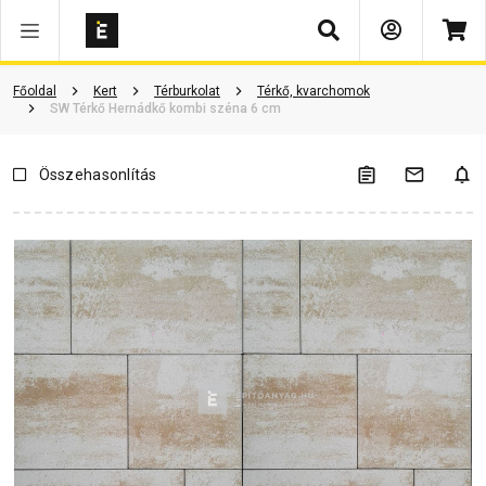
Keresés
Vásárlói vélemények
Kérdések és válaszok
Kapcsolódó cikkek
Főoldal
Kert
Térburkolat
Térkő, kvarchomok
SW Térkő Hernádkő kombi széna 6 cm
Összehasonlítás