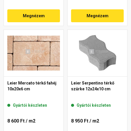
Megnézem
Megnézem
Leier Mercato térkő fahéj
Leier Serpentino térkő
10x20x6 cm
szürke 12x24x10 cm
Gyártói készleten
Gyártói készleten
8 600 Ft
/ m2
8 950 Ft
/ m2