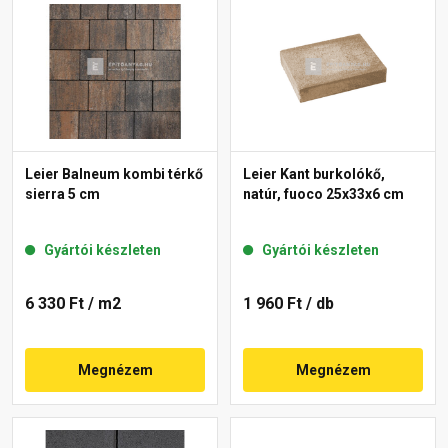
Leier Balneum kombi térkő
Leier Kant burkolókő,
sierra 5 cm
natúr, fuoco 25x33x6 cm
Gyártói készleten
Gyártói készleten
6 330 Ft
/ m2
1 960 Ft
/ db
Megnézem
Megnézem