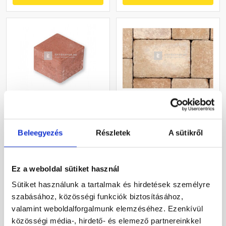
Leier Quadro Térkő kocka
Leier Mercato térkő
piros 8x8 cm 6 cm
mogyoró 20x30x6 cm
Beleegyezés
Részletek
A sütikről
Gyártói készleten
Gyártói készleten
Ez a weboldal sütiket használ
18 380 Ft
/ m2
8 600 Ft
/ m2
Sütiket használunk a tartalmak és hirdetések személyre
szabásához, közösségi funkciók biztosításához,
valamint weboldalforgalmunk elemzéséhez. Ezenkívül
Megnézem
Megnézem
közösségi média-, hirdető- és elemező partnereinkkel