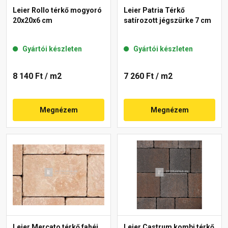
Leier Rollo térkő mogyoró
Leier Patria Térkő
20x20x6 cm
satírozott jégszürke 7 cm
Gyártói készleten
Gyártói készleten
8 140 Ft
/ m2
7 260 Ft
/ m2
Megnézem
Megnézem
Leier Mercato térkő fahéj
Leier Castrum kombi térkő