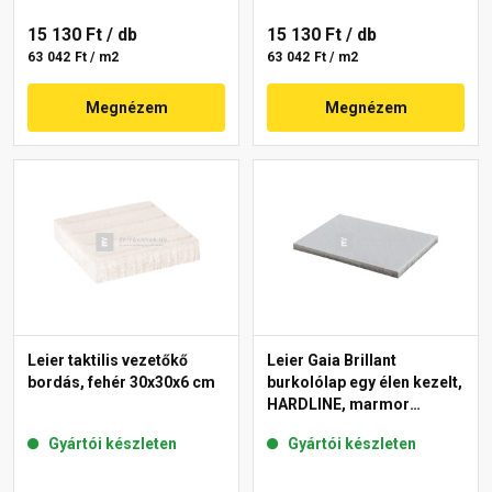
15 130 Ft
/ db
15 130 Ft
/ db
63 042 Ft / m2
63 042 Ft / m2
Megnézem
Megnézem
Leier taktilis vezetőkő
Leier Gaia Brillant
bordás, fehér 30x30x6 cm
burkolólap egy élen kezelt,
HARDLINE, marmor
40x60x3,8 cm
Gyártói készleten
Gyártói készleten