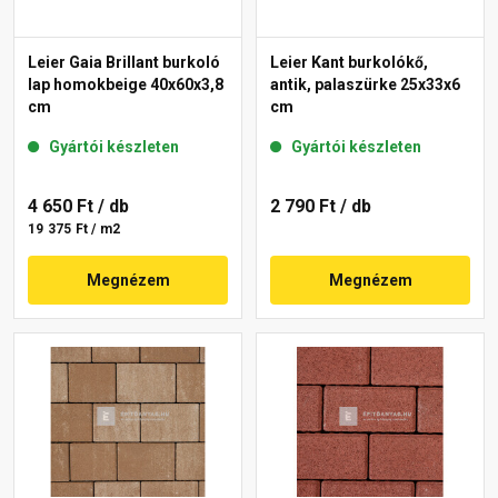
Leier Gaia Brillant burkoló
Leier Kant burkolókő,
lap homokbeige 40x60x3,8
antik, palaszürke 25x33x6
cm
cm
Gyártói készleten
Gyártói készleten
4 650 Ft
/ db
2 790 Ft
/ db
19 375 Ft / m2
Megnézem
Megnézem