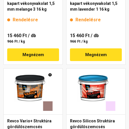
kapart vékonyvakolat 1,5
kapart vékonyvakolat 1,5
mm melange 3 16 kg
mm lavender 1 16 kg
Rendelésre
Rendelésre
15 460 Ft
/ db
15 460 Ft
/ db
966 Ft / kg
966 Ft / kg
Megnézem
Megnézem
Revco Vario+ Struktúra
Revco Silicon Struktúra
gördülőszemcsés
gördülőszemcsés