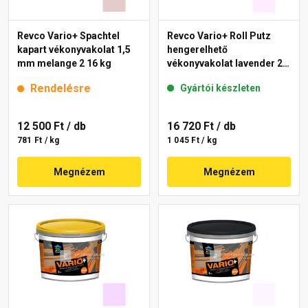
Revco Vario+ Spachtel
Revco Vario+ Roll Putz
kapart vékonyvakolat 1,5
hengerelhető
mm melange 2 16 kg
vékonyvakolat lavender 2
16 kg
Rendelésre
Gyártói készleten
12 500 Ft
/ db
16 720 Ft
/ db
781 Ft / kg
1 045 Ft / kg
Megnézem
Megnézem