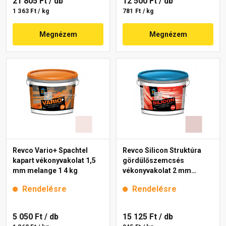
21 805 Ft
/ db
12 500 Ft
/ db
1 363 Ft / kg
781 Ft / kg
Megnézem
Megnézem
Revco Vario+ Spachtel
Revco Silicon Struktúra
kapart vékonyvakolat 1,5
gördülőszemcsés
mm melange 1 4 kg
vékonyvakolat 2 mm
melange 2 16 kg
Rendelésre
Rendelésre
5 050 Ft
/ db
15 125 Ft
/ db