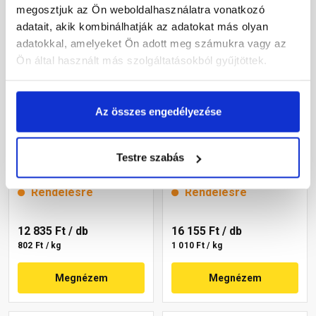
megosztjuk az Ön weboldalhasználatra vonatkozó
adatait, akik kombinálhatják az adatokat más olyan
adatokkal, amelyeket Ön adott meg számukra vagy az
Ön által használt más szolgáltatásokból gyűjtöttek.
Az összes engedélyezése
Revco Vario+ Struktúra
Revco Silicon Struktúra
gördülőszemcsés
gördülőszemcsés
Testre szabás
vékonyvakolat 2 mm
vékonyvakolat 2 mm
magnolia 1 16 kg
lavender 2 16 kg
Rendelésre
Rendelésre
12 835 Ft
/ db
16 155 Ft
/ db
802 Ft / kg
1 010 Ft / kg
Megnézem
Megnézem