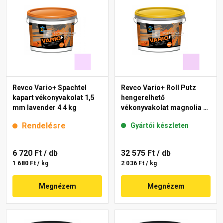
Revco Vario+ Spachtel
Revco Vario+ Roll Putz
kapart vékonyvakolat 1,5
hengerelhető
mm lavender 4 4 kg
vékonyvakolat magnolia 4
16 kg
Rendelésre
Gyártói készleten
6 720 Ft
/ db
32 575 Ft
/ db
1 680 Ft / kg
2 036 Ft / kg
Megnézem
Megnézem