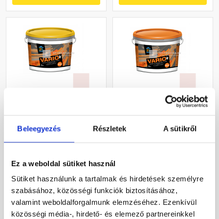
Revco Vario+ Roll Putz
Revco Vario+ Spachtel
hengerelhető
kapart vékonyvakolat 2,5
vékonyvakolat melange 1
mm melange 1 16 kg
Beleegyezés
Részletek
A sütikről
16 kg
Gyártói készleten
Gyártói készleten
Ez a weboldal sütiket használ
15 875 Ft
/ db
12 500 Ft
/ db
Sütiket használunk a tartalmak és hirdetések személyre
992 Ft / kg
781 Ft / kg
szabásához, közösségi funkciók biztosításához,
valamint weboldalforgalmunk elemzéséhez. Ezenkívül
Megnézem
Megnézem
közösségi média-, hirdető- és elemező partnereinkkel