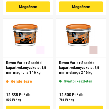
Megnézem
Megnézem
Revco Vario+ Spachtel
Revco Vario+ Spachtel
kapart vékonyvakolat 1,5
kapart vékonyvakolat 2,5
mm magnolia 1 16 kg
mm melange 2 16 kg
Rendelésre
Gyártói készleten
12 835 Ft
/ db
12 500 Ft
/ db
802 Ft / kg
781 Ft / kg