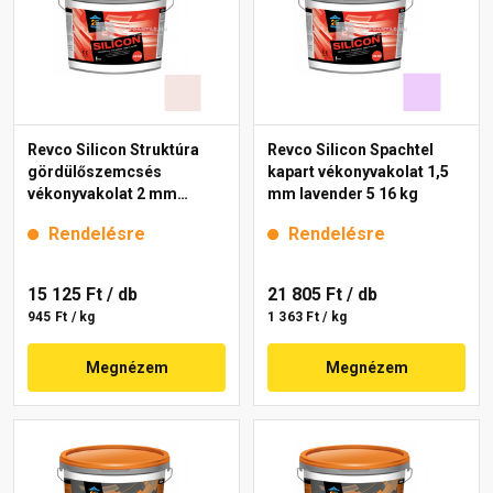
Revco Silicon Struktúra
Revco Silicon Spachtel
gördülőszemcsés
kapart vékonyvakolat 1,5
vékonyvakolat 2 mm
mm lavender 5 16 kg
melange 1 16 kg
Rendelésre
Rendelésre
15 125 Ft
/ db
21 805 Ft
/ db
945 Ft / kg
1 363 Ft / kg
Megnézem
Megnézem