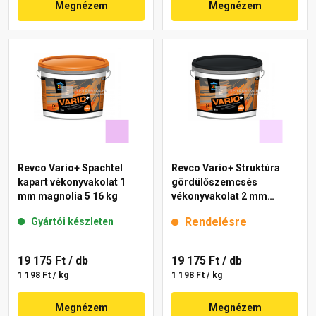
Megnézem
Megnézem
Revco Vario+ Spachtel
Revco Vario+ Struktúra
kapart vékonyvakolat 1
gördülőszemcsés
mm magnolia 5 16 kg
vékonyvakolat 2 mm
lavender 4 16 kg
Rendelésre
Gyártói készleten
19 175 Ft
/ db
19 175 Ft
/ db
1 198 Ft / kg
1 198 Ft / kg
Megnézem
Megnézem