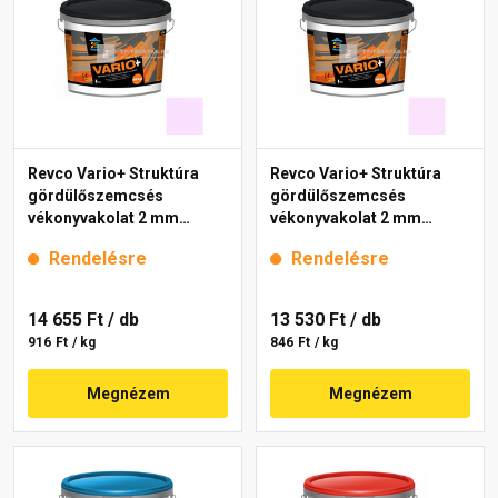
Revco Vario+ Struktúra
Revco Vario+ Struktúra
gördülőszemcsés
gördülőszemcsés
vékonyvakolat 2 mm
vékonyvakolat 2 mm
lavender 3 16 kg
magnolia 2 16 kg
Rendelésre
Rendelésre
14 655 Ft
/ db
13 530 Ft
/ db
916 Ft / kg
846 Ft / kg
Megnézem
Megnézem