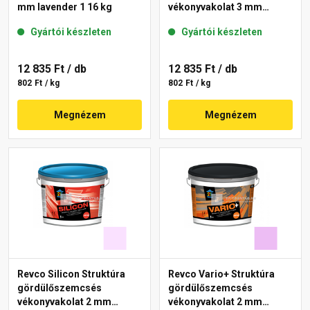
mm lavender 1 16 kg
vékonyvakolat 3 mm
melange 3 16 kg
Gyártói készleten
Gyártói készleten
12 835 Ft
/ db
12 835 Ft
/ db
802 Ft / kg
802 Ft / kg
Megnézem
Megnézem
Revco Silicon Struktúra
Revco Vario+ Struktúra
gördülőszemcsés
gördülőszemcsés
vékonyvakolat 2 mm
vékonyvakolat 2 mm