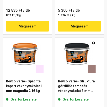
12 835 Ft
/ db
5 305 Ft
/ db
802 Ft / kg
1 326 Ft / kg
Megnézem
Megnézem
Revco Vario+ Spachtel
Revco Vario+ Struktúra
kapart vékonyvakolat 1
gördülőszemcsés
mm magnolia 2 16 kg
vékonyvakolat 3 mm
melange 4 16 kg
Gyártói készleten
Gyártói készleten