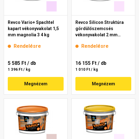
Revco Vario+ Spachtel
Revco Silicon Struktúra
kapart vékonyvakolat 1,5
gördülőszemcsés
mm magnolia 3 4 kg
vékonyvakolat 2 mm
magnolia 2 16 kg
Rendelésre
Rendelésre
5 585 Ft
/ db
16 155 Ft
/ db
1 396 Ft / kg
1 010 Ft / kg
Megnézem
Megnézem