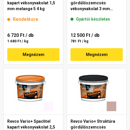
kapart vékonyvakolat 1,5
gördülőszemcsés
mm melange 5 4 kg
vékonyvakolat 3 mm
melange 2 16 kg
Rendelésre
Gyártói készleten
6 720 Ft
/ db
12 500 Ft
/ db
1 680 Ft / kg
781 Ft / kg
Megnézem
Megnézem
Revco Vario+ Spachtel
Revco Vario+ Struktúra
kapart vékonyvakolat 2,5
gördülőszemcsés