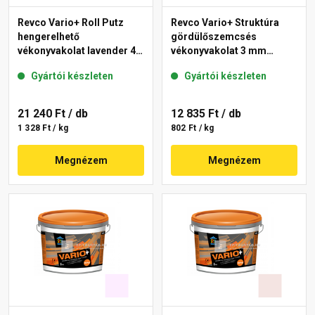
Revco Vario+ Roll Putz
Revco Vario+ Struktúra
hengerelhető
gördülőszemcsés
vékonyvakolat lavender 4
vékonyvakolat 3 mm
16 kg
lavender 1 16 kg
Gyártói készleten
Gyártói készleten
21 240 Ft
/ db
12 835 Ft
/ db
1 328 Ft / kg
802 Ft / kg
Megnézem
Megnézem