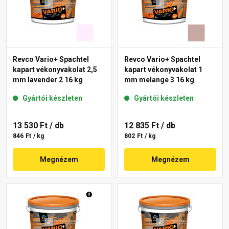
Revco Vario+ Spachtel
Revco Vario+ Spachtel
kapart vékonyvakolat 2,5
kapart vékonyvakolat 1
mm lavender 2 16 kg
mm melange 3 16 kg
Gyártói készleten
Gyártói készleten
13 530 Ft
/ db
12 835 Ft
/ db
846 Ft / kg
802 Ft / kg
Megnézem
Megnézem