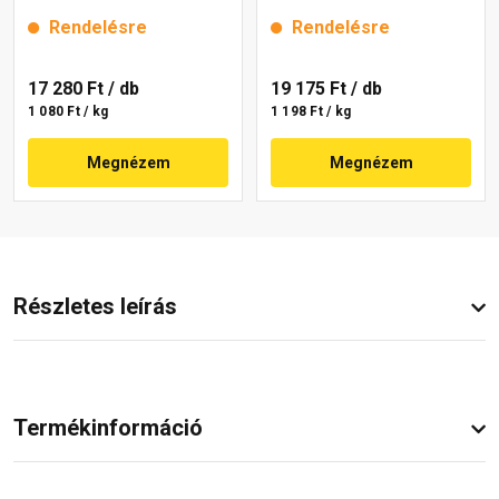
lavender 3 16 kg
magnolia 5 16 kg
Rendelésre
Rendelésre
17 280 Ft
/ db
19 175 Ft
/ db
1 080 Ft / kg
1 198 Ft / kg
Megnézem
Megnézem
Részletes leírás
Termékinformáció