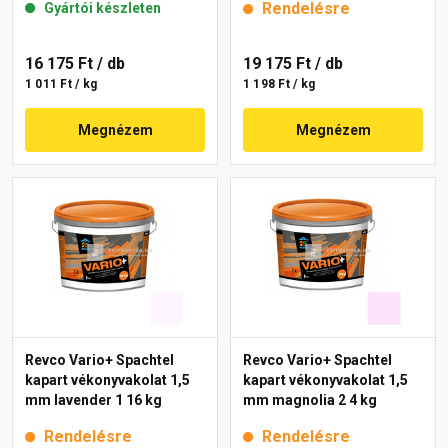
Rendelésre
Gyártói készleten
16 175 Ft
/ db
19 175 Ft
/ db
1 011 Ft / kg
1 198 Ft / kg
Megnézem
Megnézem
Revco Vario+ Spachtel
Revco Vario+ Spachtel
kapart vékonyvakolat 1,5
kapart vékonyvakolat 1,5
mm lavender 1 16 kg
mm magnolia 2 4 kg
Rendelésre
Rendelésre