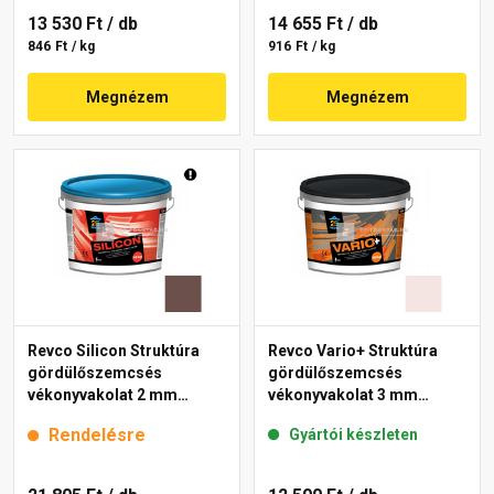
13 530 Ft
/ db
14 655 Ft
/ db
846 Ft / kg
916 Ft / kg
Megnézem
Megnézem
Revco Silicon Struktúra
Revco Vario+ Struktúra
gördülőszemcsés
gördülőszemcsés
vékonyvakolat 2 mm
vékonyvakolat 3 mm
melange 5 16 kg
melange 1 16 kg
Rendelésre
Gyártói készleten