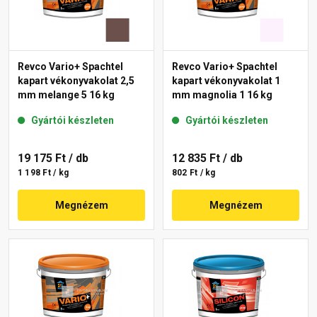
Revco Vario+ Spachtel
Revco Vario+ Spachtel
kapart vékonyvakolat 2,5
kapart vékonyvakolat 1
mm melange 5 16 kg
mm magnolia 1 16 kg
Gyártói készleten
Gyártói készleten
19 175 Ft
/ db
12 835 Ft
/ db
1 198 Ft / kg
802 Ft / kg
Megnézem
Megnézem