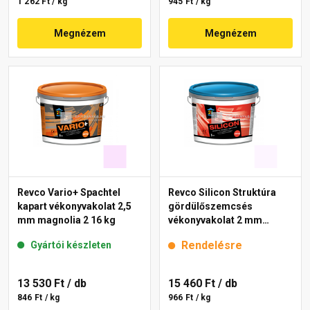
1 262 Ft / kg
945 Ft / kg
Megnézem
Megnézem
Revco Vario+ Spachtel
Revco Silicon Struktúra
kapart vékonyvakolat 2,5
gördülőszemcsés
mm magnolia 2 16 kg
vékonyvakolat 2 mm
lavender 1 16 kg
Rendelésre
Gyártói készleten
13 530 Ft
/ db
15 460 Ft
/ db
846 Ft / kg
966 Ft / kg