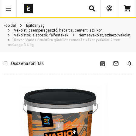
Keresés
Vásárlói vélemények
Kérdések és válaszok
Kapcsolódó cikkek
Főoldal
Építőanyag
Vakolat, csemperagasztó, habarcs, cement, szilikon
Vakolatok, alapozók, falfestékek
Nemesvakolat, színezővakolat
Revco Vario+ Struktúra gördülőszemcsés vékonyvakolat 2 mm
melange 3 4 kg
Összehasonlítás