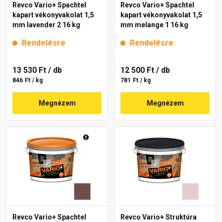
Revco Vario+ Spachtel
Revco Vario+ Spachtel
kapart vékonyvakolat 1,5
kapart vékonyvakolat 1,5
mm lavender 2 16 kg
mm melange 1 16 kg
Rendelésre
Rendelésre
13 530 Ft
/ db
12 500 Ft
/ db
846 Ft / kg
781 Ft / kg
Megnézem
Megnézem
Revco Vario+ Spachtel
Revco Vario+ Struktúra