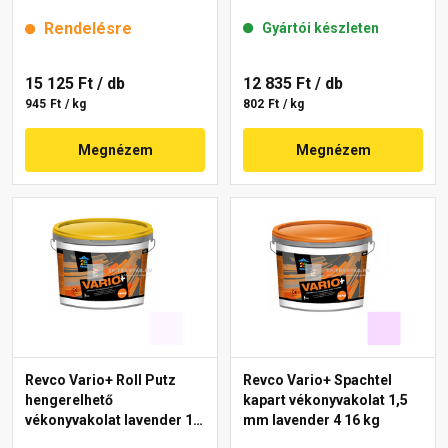
Rendelésre
Gyártói készleten
15 125 Ft
/ db
12 835 Ft
/ db
945 Ft / kg
802 Ft / kg
Megnézem
Megnézem
Revco Vario+ Roll Putz
Revco Vario+ Spachtel
hengerelhető
kapart vékonyvakolat 1,5
vékonyvakolat lavender 1
mm lavender 4 16 kg
16 kg