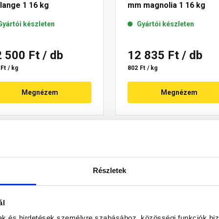
lange 1 16 kg
mm magnolia 1 16 kg
Gyártói készleten
Gyártói készleten
2 500 Ft
/ db
12 835 Ft
/ db
Ft / kg
802 Ft / kg
Megnézem
Megnézem
Részletek
ál
mak és hirdetések személyre szabásához, közösségi funkciók biz