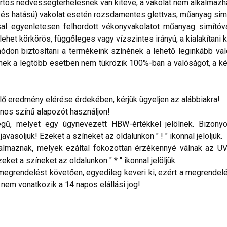
tós nedvességterhelésnek van kitéve, a vakolat nem alkalmazh
és hatású) vakolat esetén rozsdamentes glettvas, műanyag simí
al egyenletesen felhordott vékonyvakolatot műanyag simítóval
ehet körkörös, függőleges vagy vízszintes irányú, a kialakítani k
don biztosítani a termékeink színének a lehető leginkább val
nek a legtöbb esetben nem tükrözik 100%-ban a valóságot, a ké
 eredmény elérése érdekében, kérjük ügyeljen az alábbiakra!
onos színű alapozót használjon!
ű, melyet egy úgynevezett HBW-értékkel jelölnek. Bizonyos
vasoljuk! Ezeket a színeket az oldalunkon " ! " ikonnal jelöljük.
talmaznak, melyek ezáltal fokozottan érzékennyé válnak az UV
ket a színeket az oldalunkon " * " ikonnal jelöljük.
megrendelést követően, egyedileg keveri ki, ezért a megrendelés
 nem vonatkozik a 14 napos elállási jog!