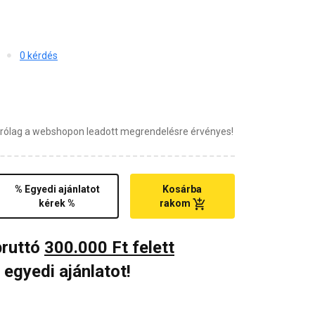
0 kérdés
zárólag a webshopon leadott megrendelésre érvényes!
% Egyedi ajánlatot
Kosárba
kérek %
rakom
bruttó
300.000 Ft felett
 egyedi ajánlatot!