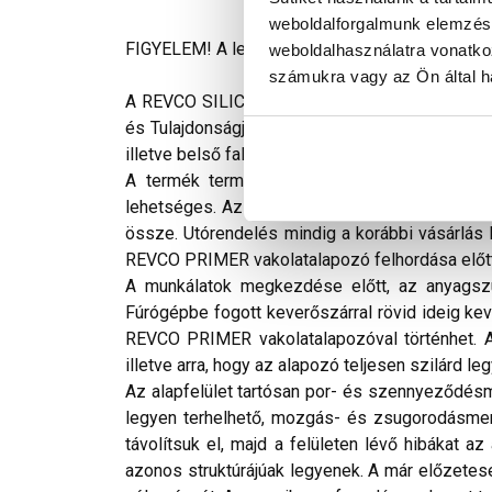
weboldalforgalmunk elemzésé
FIGYELEM! A leírás végén fontos információkat t
weboldalhasználatra vonatko
számukra vagy az Ön által ha
A REVCO SILICON gyárilag előkevert, vízzel híg
és Tulajdonságjavító adalékokat tartalmaz. Mag
illetve belső falazatainak díszítésére, valami
A termék természetes eredetű ásványi anyago
lehetséges. Az épület egyes oldalain azonos 
össze. Utórendelés mindig a korábbi vásárlás h
REVCO PRIMER vakolatalapozó felhordása előtt
A munkálatok megkezdése előtt, az anyagszü
Fúrógépbe fogott keverőszárral rövid ideig kev
REVCO PRIMER vakolatalapozóval történhet. A 
illetve arra, hogy az alapozó teljesen szilárd le
Az alapfelület tartósan por- és szennyeződésme
legyen terhelhető, mozgás- és zsugorodásmente
távolítsuk el, majd a felületen lévő hibákat a
azonos struktúrájúak legyenek. A már előzetesen 