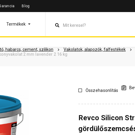
Garancia
Blog
leírás
Termékinformáció
Dokumentumok
Vásárlói vélem
Termékek
ó, habarcs, cement, szilikon
Vakolatok, alapozók, falfestékek
konyvakolat 2 mm lavender 2 16 kg
Bev
Összehasonlítás
Revco Silicon St
gördülőszemcsés