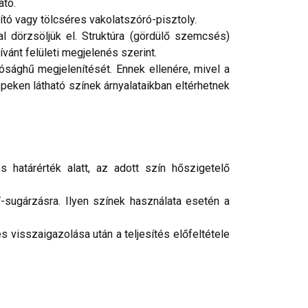
ató.
tó vagy tölcséres vakolatszóró-pisztoly.
 dörzsöljük el. Struktúra (gördülő szemcsés)
ívánt felületi megjelenés szerint.
ósághű megjelenítését. Ennek ellenére, mivel a
peken látható színek árnyalataikban eltérhetnek
 határérték alatt, az adott szín hőszigetelő
-sugárzásra. Ilyen színek használata esetén a
 visszaigazolása után a teljesítés előfeltétele