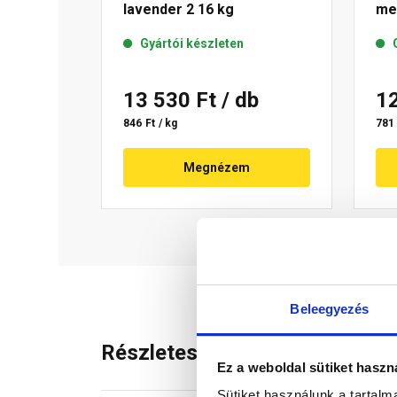
lavender 2 16 kg
me
Gyártói készleten
13 530 Ft
/ db
1
846 Ft / kg
781 
Megnézem
Beleegyezés
Részletes leírás
Ez a weboldal sütiket haszn
Sütiket használunk a tartal