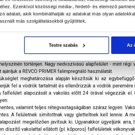
hez. Ezenkívül közösségi média-, hirdető- és elemező partner
alál a termékkel kapcsolatban. Kérjük, figyelmesen olvassa el!
zó adatait, akik kombinálhatják az adatokat más olyan adatokka
sznált más szolgáltatásokból gyűjtöttek.
ítható, szilikongyanta kötőanyagú, kvarc töltőanyagú, vödrös 
as minőségű, jó páraáteresztő képességű, jól tisztítható bevon
nt kőzetgyapot homlokzati hőszigetelő rendszerek és egyéb ásván
Testre szabás
Az 
kat tartalmaz, ezért utórendelésnél, illetve különböző gyárt
gyártási dátumú anyagot használjon, vagy a különböző gyártási
elyszínén történjen. Nagy nedvszívású alapfelület - mint régi 
 ajánljuk a REVCO PRIMER falimpregnáló használatát.
kséglet meghatározása alapján készítsük ki az egybefüggő 
erjük fel a vödrök tartalmát és ellenőrizzük a vödrök peremére
falfelület alapozását a vakolás előtt 24 órával végezzük el. 
gyen.
ntes, valamint teljes rétegvastagságában száraz legyen. Vakolt
s. A felületnek simítottnak vagy gletteltnek kell lennie. A me
z alapozást megelőzően javítsuk ki. Ugyanakkor ügyeljünk arra, 
díszítő vakolattal ellátott (pl. kőporos) falfelületek vékonyvakol