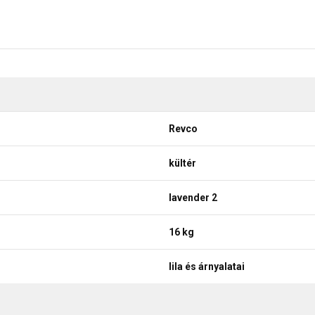
Revco
kültér
lavender 2
16 kg
lila és árnyalatai