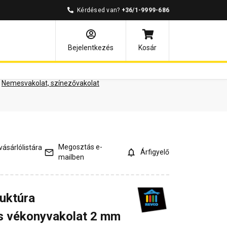
Kérdésed van?
+36/1-9999-686
ények
Kérdések és válaszok
Bejelentkezés
Kosár
Nemesvakolat, színezővakolat
Megosztás e-
ásárlólistára
Árfigyelő
mailben
ruktúra
 vékonyvakolat 2 mm