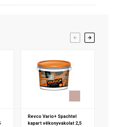
Előző
Következő
Revco Vario+ Spachtel
5
kapart vékonyvakolat 2,5