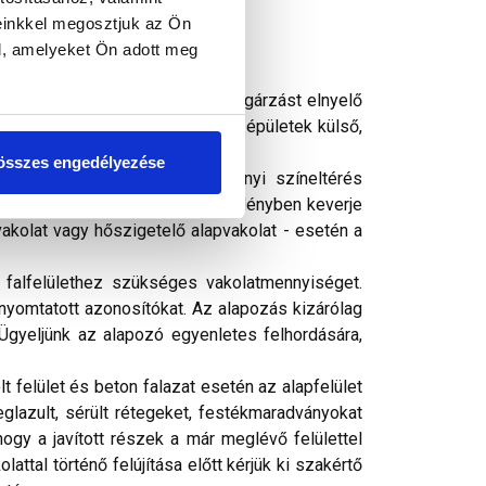
einkkel megosztjuk az Ön
l, amelyeket Ön adott meg
kiszerelésű vékonyvakolat. UV-sugárzást elnyelő
atot képez. Alkalmas régi és új épületek külső,
yi alapfelületek fedővakolására.
összes engedélyezése
ási dátumú vödröknél árnyalatnyi színeltérés
 dátumú vödröket egy nagyobb edényben keverje
vakolat vagy hőszigetelő alapvakolat - esetén a
falfelülethez szükséges vakolatmennyiséget.
 nyomtatott azonosítókat. Az alapozás kizárólag
Ügyeljünk az alapozó egyenletes felhordására,
 felület és beton falazat esetén az alapfelület
glazult, sérült rétegeket, festékmaradványokat
hogy a javított részek a már meglévő felülettel
attal történő felújítása előtt kérjük ki szakértő