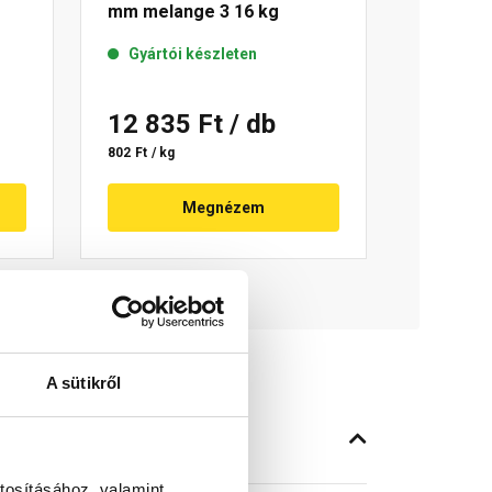
mm melange 3 16 kg
Gyártói készleten
12 835 Ft
/ db
802 Ft / kg
Megnézem
A sütikről
tosításához, valamint