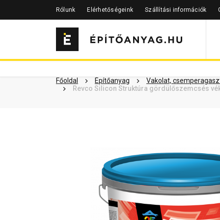
Rólunk
Elérhetőségeink
Szállítási információk
Szükséged lehet rá
Részletes 
Kapcsolódó cikkek
Főoldal
Építőanyag
Vakolat, csemperagaszt
Revco Silicon Struktúra gördülőszemcsés vé