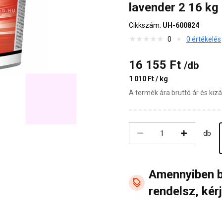
lavender 2 16 kg
Cikkszám:
UH-600824
0
0 értékelés
16 155 Ft
/db
1 010 Ft / kg
A termék ára bruttó ár és ki
db
Amennyiben 
rendelsz, kérj