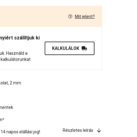
Mit jelent?
7
iért szállítjuk ki
KALKULÁLOK
juk. Használd a
dő kalkulátorunkat.
kolat, 2 mm
gmentek
/m²
Részletes leírás
4 napos elállási jog!