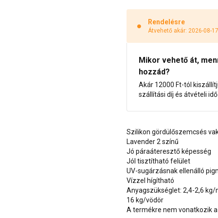
Rendelésre
Átvehető akár: 2026-08-1
Mikor vehető át, menny
hozzád?
Akár 12000 Ft-tól kiszállít
szállítási díj és átvételi i
Szilikon gördülőszemcsés va
Lavender 2 színű
Jó páraáteresztő képesség
Jól tisztítható felület
UV-sugárzásnak ellenálló pi
Vízzel hígítható
Anyagszükséglet: 2,4-2,6 kg
16 kg/vödör
A termékre nem vonatkozik a 1