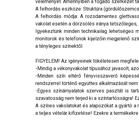
véleményét. Amennyiben a fogadó szerkezet tar
A felhordás eszköze: Struktúra (gördülőszemcs
A felhordás módja: A rozsdamentes glettvass
vakolat esetén a dörzsölés iránya tetszőleges, l
Igyekeztünk minden technikailag lehetséges mó
monitorok és telefonok kijelzőin megjelenő szí
a tényleges színektől.
FIGYELEM! Az igényeinek tökéletesen megfelelő
-Mindig a vékonyvakolat típusához javasolt, az
-Minden szín eltérő fényvisszaverő képesség
rendszerrel történő együttes alkalmazását nem ja
-Egyes színárnyalatok szerves pasztát is tar
szavatosság nem terjed ki a színtartósságra! Eze
A színes vakolatokat és alapozókat a gyártó a 
a teljes vételár kifizetése! Ezekre a termékekre