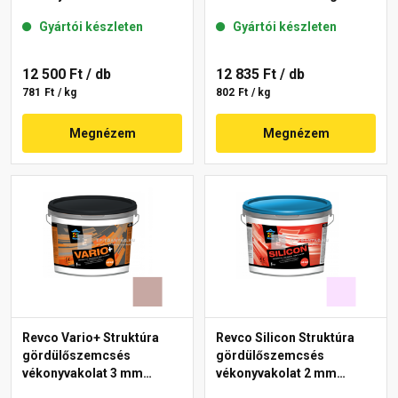
melange 2 16 kg
Gyártói készleten
Gyártói készleten
12 500 Ft
/ db
12 835 Ft
/ db
781 Ft / kg
802 Ft / kg
Megnézem
Megnézem
Revco Vario+ Struktúra
Revco Silicon Struktúra
gördülőszemcsés
gördülőszemcsés
vékonyvakolat 3 mm
vékonyvakolat 2 mm
melange 3 16 kg
lavender 3 16 kg