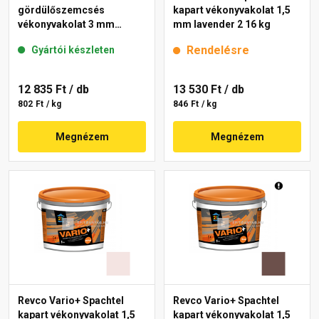
gördülőszemcsés
kapart vékonyvakolat 1,5
vékonyvakolat 3 mm
mm lavender 2 16 kg
lavender 1 16 kg
Rendelésre
Gyártói készleten
12 835 Ft
/ db
13 530 Ft
/ db
802 Ft / kg
846 Ft / kg
Megnézem
Megnézem
Revco Vario+ Spachtel
Revco Vario+ Spachtel
kapart vékonyvakolat 1,5
kapart vékonyvakolat 1,5