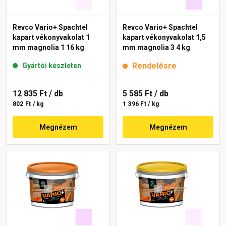
Revco Vario+ Spachtel
Revco Vario+ Spachtel
kapart vékonyvakolat 1
kapart vékonyvakolat 1,5
mm magnolia 1 16 kg
mm magnolia 3 4 kg
Rendelésre
Gyártói készleten
12 835 Ft
/ db
5 585 Ft
/ db
802 Ft / kg
1 396 Ft / kg
Megnézem
Megnézem