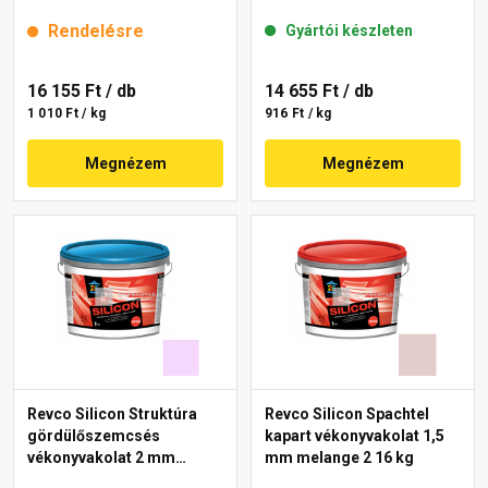
lavender 2 16 kg
melange 4 16 kg
Rendelésre
Gyártói készleten
16 155 Ft
/ db
14 655 Ft
/ db
1 010 Ft / kg
916 Ft / kg
Megnézem
Megnézem
Revco Silicon Struktúra
Revco Silicon Spachtel
gördülőszemcsés
kapart vékonyvakolat 1,5
vékonyvakolat 2 mm
mm melange 2 16 kg
magnolia 3 16 kg