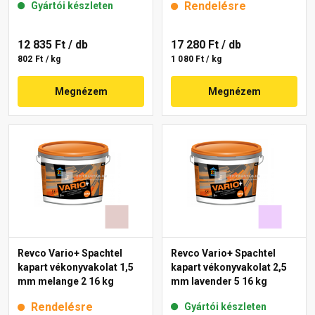
Rendelésre
Gyártói készleten
12 835 Ft
/ db
17 280 Ft
/ db
802 Ft / kg
1 080 Ft / kg
Megnézem
Megnézem
Revco Vario+ Spachtel
Revco Vario+ Spachtel
kapart vékonyvakolat 1,5
kapart vékonyvakolat 2,5
mm melange 2 16 kg
mm lavender 5 16 kg
Rendelésre
Gyártói készleten