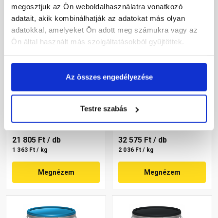
megosztjuk az Ön weboldalhasználatra vonatkozó
adatait, akik kombinálhatják az adatokat más olyan
adatokkal, amelyeket Ön adott meg számukra vagy az
Ön által használt más szolgáltatásokból gyűjtöttek.
Revco Silicon Struktúra
Revco Vario+ Roll Putz
Az összes engedélyezése
gördülőszemcsés
hengerelhető
vékonyvakolat 2 mm
vékonyvakolat magnolia 4
melange 5 16 kg
16 kg
Testre szabás
Rendelésre
Gyártói készleten
21 805 Ft
/ db
32 575 Ft
/ db
1 363 Ft / kg
2 036 Ft / kg
Megnézem
Megnézem