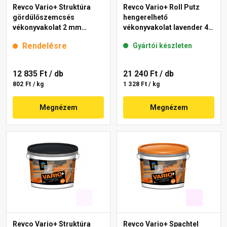
Revco Vario+ Struktúra
Revco Vario+ Roll Putz
gördülőszemcsés
hengerelhető
vékonyvakolat 2 mm
vékonyvakolat lavender 4
magnolia 1 16 kg
16 kg
Rendelésre
Gyártói készleten
12 835 Ft
/ db
21 240 Ft
/ db
802 Ft / kg
1 328 Ft / kg
Megnézem
Megnézem
Revco Vario+ Struktúra
Revco Vario+ Spachtel