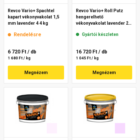
Revco Vario+ Spachtel
Revco Vario+ Roll Putz
kapart vékonyvakolat 1,5
hengerelhető
mm lavender 4 4 kg
vékonyvakolat lavender 2
16 kg
Rendelésre
Gyártói készleten
6 720 Ft
/ db
16 720 Ft
/ db
1 680 Ft / kg
1 045 Ft / kg
Megnézem
Megnézem