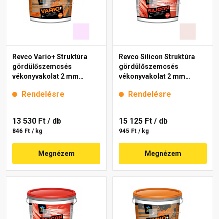
Revco Vario+ Struktúra
Revco Silicon Struktúra
gördülőszemcsés
gördülőszemcsés
vékonyvakolat 2 mm
vékonyvakolat 2 mm
magnolia 2 16 kg
melange 1 16 kg
Rendelésre
Rendelésre
13 530 Ft
/ db
15 125 Ft
/ db
846 Ft / kg
945 Ft / kg
Megnézem
Megnézem