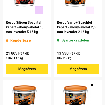
Revco Silicon Spachtel
Revco Vario+ Spachtel
kapart vékonyvakolat 1,5
kapart vékonyvakolat 2,5
mm lavender 5 16 kg
mm lavender 2 16 kg
Rendelésre
Gyártói készleten
21 805 Ft
/ db
13 530 Ft
/ db
1 363 Ft / kg
846 Ft / kg
Megnézem
Megnézem