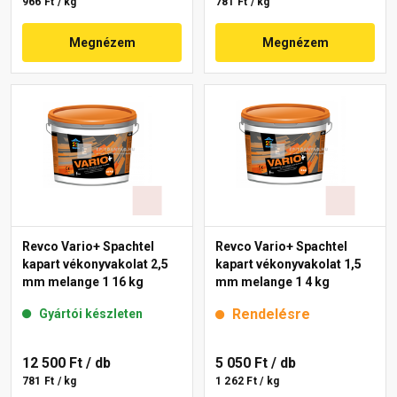
966 Ft / kg
781 Ft / kg
Megnézem
Megnézem
Revco Vario+ Spachtel
Revco Vario+ Spachtel
kapart vékonyvakolat 2,5
kapart vékonyvakolat 1,5
mm melange 1 16 kg
mm melange 1 4 kg
Rendelésre
Gyártói készleten
12 500 Ft
/ db
5 050 Ft
/ db
781 Ft / kg
1 262 Ft / kg