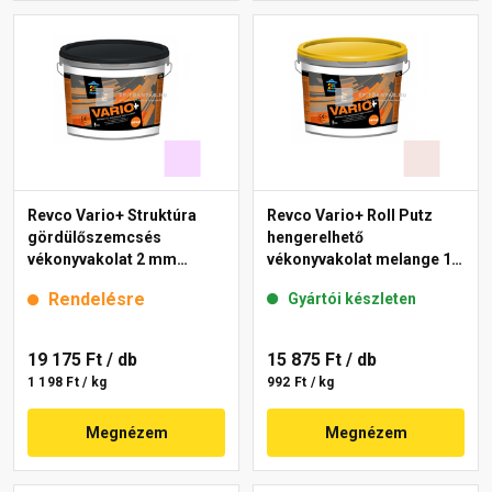
Revco Vario+ Struktúra
Revco Vario+ Roll Putz
gördülőszemcsés
hengerelhető
vékonyvakolat 2 mm
vékonyvakolat melange 1
lavender 4 16 kg
16 kg
Rendelésre
Gyártói készleten
19 175 Ft
/ db
15 875 Ft
/ db
1 198 Ft / kg
992 Ft / kg
Megnézem
Megnézem