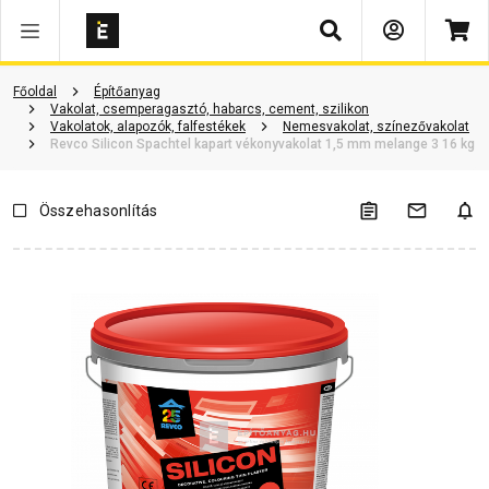
Keresés
Vásárlói vélemények
Kérdések és válaszok
Kapcsolódó cikkek
Főoldal
Építőanyag
Vakolat, csemperagasztó, habarcs, cement, szilikon
Vakolatok, alapozók, falfestékek
Nemesvakolat, színezővakolat
Revco Silicon Spachtel kapart vékonyvakolat 1,5 mm melange 3 16 kg
Összehasonlítás