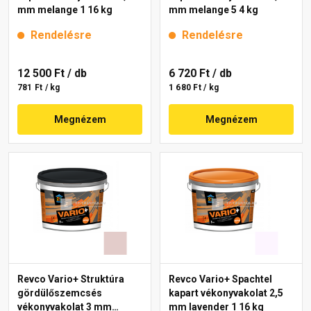
mm melange 1 16 kg
mm melange 5 4 kg
Rendelésre
Rendelésre
12 500 Ft
/ db
6 720 Ft
/ db
781 Ft / kg
1 680 Ft / kg
Megnézem
Megnézem
Revco Vario+ Struktúra
Revco Vario+ Spachtel
gördülőszemcsés
kapart vékonyvakolat 2,5
vékonyvakolat 3 mm
mm lavender 1 16 kg