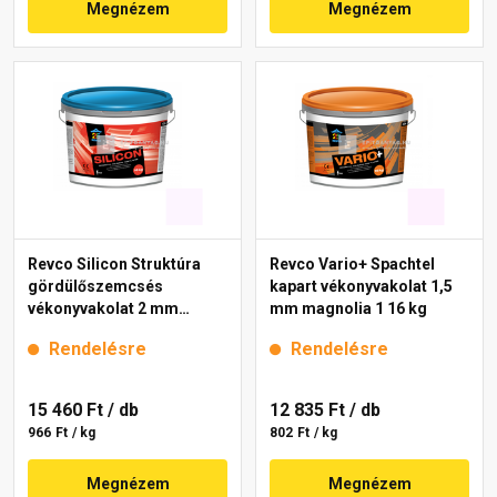
Megnézem
Megnézem
Revco Silicon Struktúra
Revco Vario+ Spachtel
gördülőszemcsés
kapart vékonyvakolat 1,5
vékonyvakolat 2 mm
mm magnolia 1 16 kg
lavender 1 16 kg
Rendelésre
Rendelésre
15 460 Ft
/ db
12 835 Ft
/ db
966 Ft / kg
802 Ft / kg
Megnézem
Megnézem