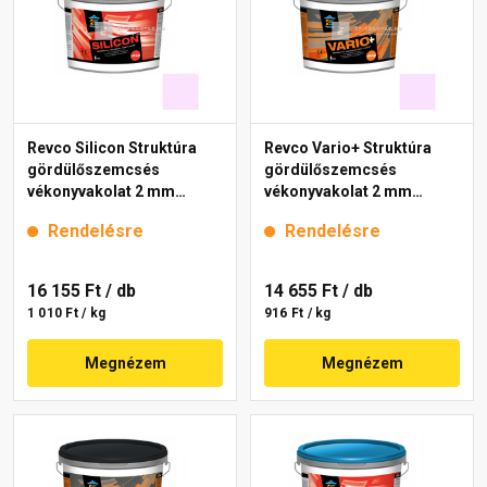
Revco Silicon Struktúra
Revco Vario+ Struktúra
gördülőszemcsés
gördülőszemcsés
vékonyvakolat 2 mm
vékonyvakolat 2 mm
magnolia 2 16 kg
lavender 3 16 kg
Rendelésre
Rendelésre
16 155 Ft
/ db
14 655 Ft
/ db
1 010 Ft / kg
916 Ft / kg
Megnézem
Megnézem