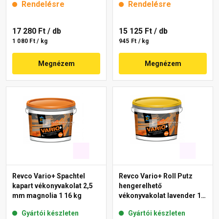
Rendelésre
Rendelésre
17 280 Ft
/ db
15 125 Ft
/ db
1 080 Ft / kg
945 Ft / kg
Megnézem
Megnézem
Revco Vario+ Spachtel
Revco Vario+ Roll Putz
kapart vékonyvakolat 2,5
hengerelhető
mm magnolia 1 16 kg
vékonyvakolat lavender 1
16 kg
Gyártói készleten
Gyártói készleten