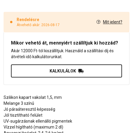
Rendelésre
Mit jelent?
Átvehető akár: 2026-08-17
Mikor vehető át, mennyiért szállítjuk ki hozzád?
Akár 12000 Ft-tól kiszállítjuk. Használd a szállítási díj és
átvételi idő kalkulátorunkat.
KALKULÁLOK
Szilikon kapart vakolat 1,5, mm
Melange 3 színű
Jó páraáteresztő képesség
Jól tisztítható felület
UV-sugárzásnak ellenálló pigmentek
Vízzel hígítható (maximum 2 dl)
Anyagszükséglet: 2,4-2,6 kg/m²