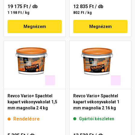
19 175 Ft
/ db
12 835 Ft
/ db
1 198 Ft / kg
802 Ft / kg
Megnézem
Megnézem
Revco Vario+ Spachtel
Revco Vario+ Spachtel
kapart vékonyvakolat 1,5
kapart vékonyvakolat 1
mm magnolia 2 4 kg
mm magnolia 2 16 kg
Rendelésre
Gyártói készleten