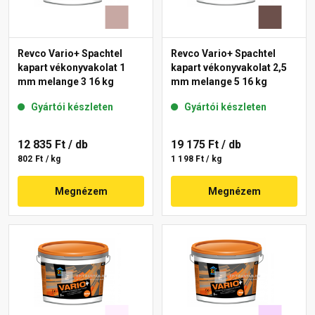
Revco Vario+ Spachtel
Revco Vario+ Spachtel
kapart vékonyvakolat 1
kapart vékonyvakolat 2,5
mm melange 3 16 kg
mm melange 5 16 kg
Gyártói készleten
Gyártói készleten
12 835 Ft
/ db
19 175 Ft
/ db
802 Ft / kg
1 198 Ft / kg
Megnézem
Megnézem