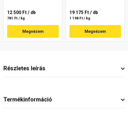
12 500 Ft
/ db
19 175 Ft
/ db
781 Ft / kg
1 198 Ft / kg
Megnézem
Megnézem
Részletes leírás
Termékinformáció