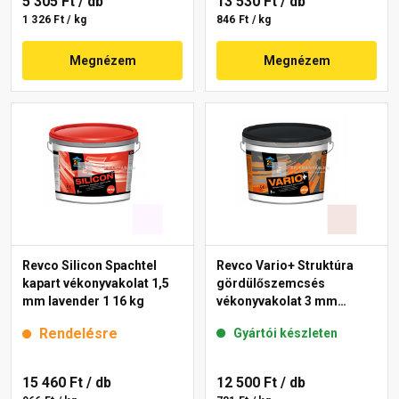
5 305 Ft
/ db
13 530 Ft
/ db
1 326 Ft / kg
846 Ft / kg
Megnézem
Megnézem
Revco Silicon Spachtel
Revco Vario+ Struktúra
kapart vékonyvakolat 1,5
gördülőszemcsés
mm lavender 1 16 kg
vékonyvakolat 3 mm
melange 1 16 kg
Rendelésre
Gyártói készleten
15 460 Ft
/ db
12 500 Ft
/ db