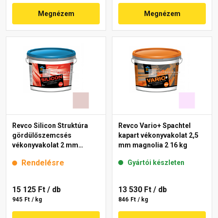
Megnézem
Megnézem
Revco Silicon Struktúra
Revco Vario+ Spachtel
gördülőszemcsés
kapart vékonyvakolat 2,5
vékonyvakolat 2 mm
mm magnolia 2 16 kg
melange 2 16 kg
Rendelésre
Gyártói készleten
15 125 Ft
/ db
13 530 Ft
/ db
945 Ft / kg
846 Ft / kg