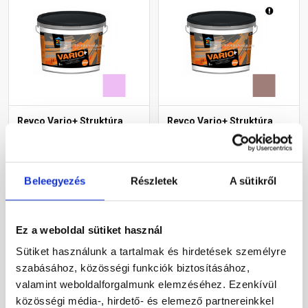
Revco Vario+ Struktúra
Revco Vario+ Struktúra
gördülőszemcsés
gördülőszemcsés
vékonyvakolat 2 mm
vékonyvakolat 2 mm
magnolia 5 16 kg
melange 4 16 kg
Rendelésre
Rendelésre
Beleegyezés
Részletek
A sütikről
19 175 Ft
/ db
14 655 Ft
/ db
1 198 Ft / kg
916 Ft / kg
Ez a weboldal sütiket használ
Sütiket használunk a tartalmak és hirdetések személyre
Megnézem
Megnézem
szabásához, közösségi funkciók biztosításához,
valamint weboldalforgalmunk elemzéséhez. Ezenkívül
közösségi média-, hirdető- és elemező partnereinkkel