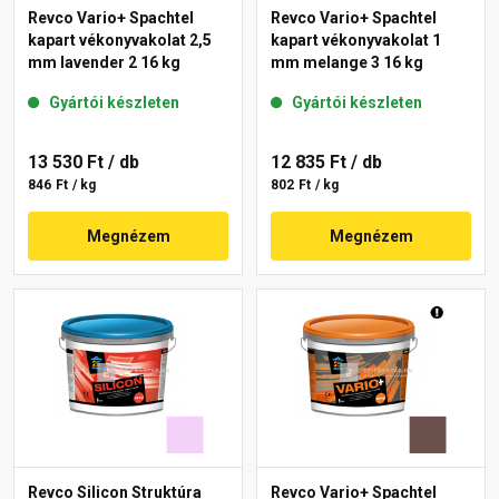
Revco Vario+ Spachtel
Revco Vario+ Spachtel
kapart vékonyvakolat 2,5
kapart vékonyvakolat 1
mm lavender 2 16 kg
mm melange 3 16 kg
Gyártói készleten
Gyártói készleten
13 530 Ft
/ db
12 835 Ft
/ db
846 Ft / kg
802 Ft / kg
Megnézem
Megnézem
Revco Silicon Struktúra
Revco Vario+ Spachtel