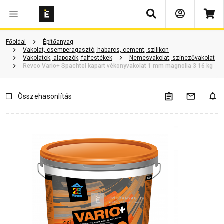
Keresés
Vásárlói vélemények
Kérdések és válaszok
Kapcsolódó cikkek
Főoldal
Építőanyag
Vakolat, csemperagasztó, habarcs, cement, szilikon
Vakolatok, alapozók, falfestékek
Nemesvakolat, színezővakolat
Revco Vario+ Spachtel kapart vékonyvakolat 1 mm magnolia 3 16 kg
Összehasonlítás