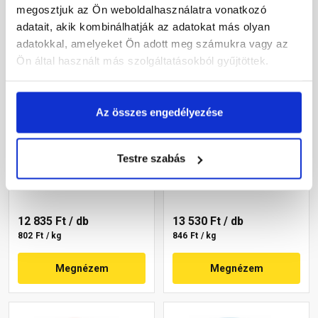
megosztjuk az Ön weboldalhasználatra vonatkozó
adatait, akik kombinálhatják az adatokat más olyan
adatokkal, amelyeket Ön adott meg számukra vagy az
Ön által használt más szolgáltatásokból gyűjtöttek.
Az összes engedélyezése
Revco Vario+ Struktúra
Revco Vario+ Spachtel
gördülőszemcsés
kapart vékonyvakolat 1
vékonyvakolat 3 mm
mm lavender 2 16 kg
Testre szabás
lavender 1 16 kg
Gyártói készleten
Gyártói készleten
12 835 Ft
/ db
13 530 Ft
/ db
802 Ft / kg
846 Ft / kg
Megnézem
Megnézem