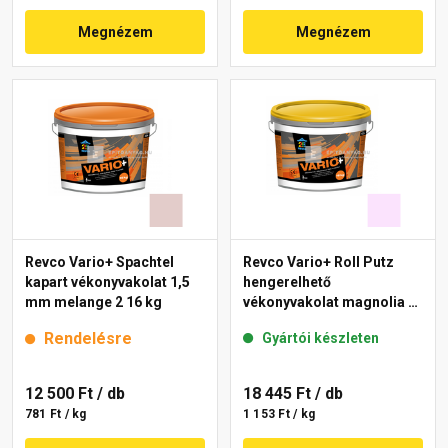
Megnézem
Megnézem
Revco Vario+ Spachtel
Revco Vario+ Roll Putz
kapart vékonyvakolat 1,5
hengerelhető
mm melange 2 16 kg
vékonyvakolat magnolia 2
16 kg
Rendelésre
Gyártói készleten
12 500 Ft
/ db
18 445 Ft
/ db
781 Ft / kg
1 153 Ft / kg