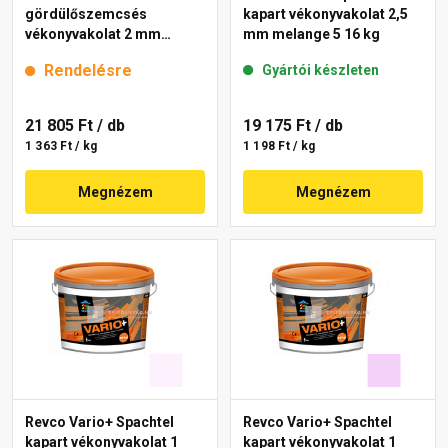
gördülőszemcsés
kapart vékonyvakolat 2,5
vékonyvakolat 2 mm
mm melange 5 16 kg
magnolia 4 16 kg
Rendelésre
Gyártói készleten
21 805 Ft
/ db
19 175 Ft
/ db
1 363 Ft / kg
1 198 Ft / kg
Megnézem
Megnézem
Revco Vario+ Spachtel
Revco Vario+ Spachtel
kapart vékonyvakolat 1
kapart vékonyvakolat 1