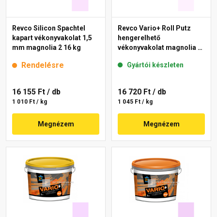
Revco Silicon Spachtel
Revco Vario+ Roll Putz
kapart vékonyvakolat 1,5
hengerelhető
mm magnolia 2 16 kg
vékonyvakolat magnolia 1
16 kg
Rendelésre
Gyártói készleten
16 155 Ft
/ db
16 720 Ft
/ db
1 010 Ft / kg
1 045 Ft / kg
Megnézem
Megnézem