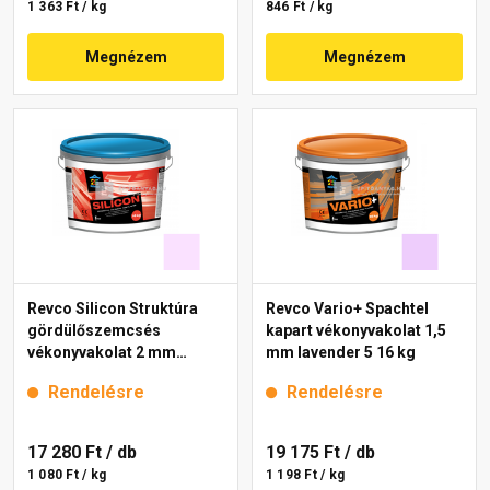
1 363 Ft / kg
846 Ft / kg
Megnézem
Megnézem
Revco Silicon Struktúra
Revco Vario+ Spachtel
gördülőszemcsés
kapart vékonyvakolat 1,5
vékonyvakolat 2 mm
mm lavender 5 16 kg
lavender 3 16 kg
Rendelésre
Rendelésre
17 280 Ft
/ db
19 175 Ft
/ db
1 080 Ft / kg
1 198 Ft / kg