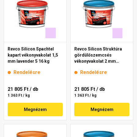
Revco Silicon Spachtel
Revco Silicon Struktúra
kapart vékonyvakolat 1,5
gördülőszemcsés
mm lavender 5 16 kg
vékonyvakolat 2 mm
lavender 5 16 kg
Rendelésre
Rendelésre
21 805 Ft
/ db
21 805 Ft
/ db
1 363 Ft / kg
1 363 Ft / kg
Megnézem
Megnézem