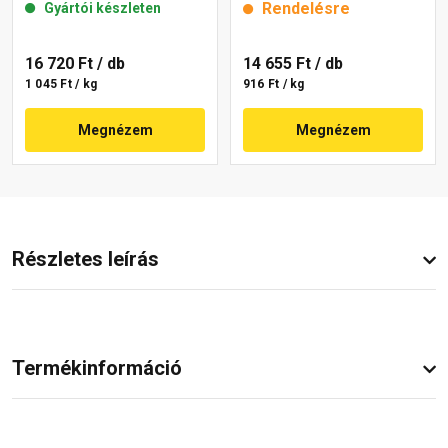
Rendelésre
Gyártói készleten
16 720 Ft
/ db
14 655 Ft
/ db
1 045 Ft / kg
916 Ft / kg
Megnézem
Megnézem
Részletes leírás
Termékinformáció