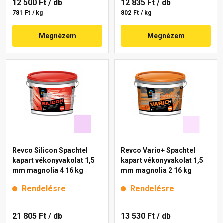
12 500 Ft
/ db
12 835 Ft
/ db
781 Ft / kg
802 Ft / kg
Megnézem
Megnézem
Revco Silicon Spachtel
Revco Vario+ Spachtel
kapart vékonyvakolat 1,5
kapart vékonyvakolat 1,5
mm magnolia 4 16 kg
mm magnolia 2 16 kg
Rendelésre
Rendelésre
21 805 Ft
/ db
13 530 Ft
/ db