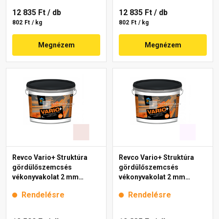
12 835 Ft
/ db
12 835 Ft
/ db
802 Ft / kg
802 Ft / kg
Megnézem
Megnézem
Revco Vario+ Struktúra
Revco Vario+ Struktúra
gördülőszemcsés
gördülőszemcsés
vékonyvakolat 2 mm
vékonyvakolat 2 mm
melange 1 16 kg
lavender 1 16 kg
Rendelésre
Rendelésre