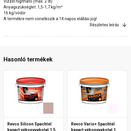
Vízzel hígítható (max. 2 dl)
Anyagszükséglet: 1,5-1,7 kg/m²
16 kg/vödör
A termékre nem vonatkozik a 14 napos elállási jog!
Részletes leírás
Hasonló termékek
Revco Silicon Spachtel
Revco Vario+ Spachtel
kapart vékonyvakolat 1,5
kapart vékonyvakolat 1