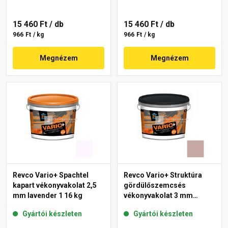
15 460 Ft
/ db
15 460 Ft
/ db
966 Ft / kg
966 Ft / kg
Megnézem
Megnézem
Revco Vario+ Spachtel
Revco Vario+ Struktúra
kapart vékonyvakolat 2,5
gördülőszemcsés
mm lavender 1 16 kg
vékonyvakolat 3 mm
melange 3 16 kg
Gyártói készleten
Gyártói készleten