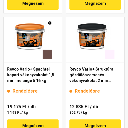
Megnézem
Megnézem
Revco Vario+ Spachtel
Revco Vario+ Struktúra
kapart vékonyvakolat 1,5
gördülőszemcsés
mm melange 5 16 kg
vékonyvakolat 2 mm
magnolia 1 16 kg
Rendelésre
Rendelésre
19 175 Ft
/ db
12 835 Ft
/ db
1 198 Ft / kg
802 Ft / kg
Megnézem
Megnézem