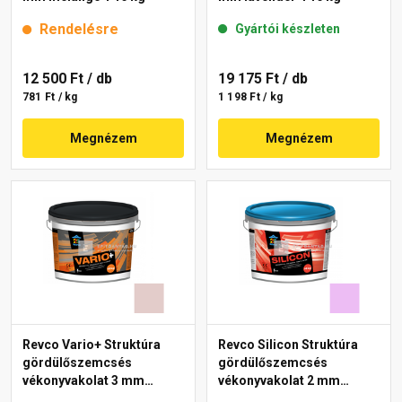
Rendelésre
Gyártói készleten
12 500 Ft
/ db
19 175 Ft
/ db
781 Ft / kg
1 198 Ft / kg
Megnézem
Megnézem
Revco Vario+ Struktúra
Revco Silicon Struktúra
gördülőszemcsés
gördülőszemcsés
vékonyvakolat 3 mm
vékonyvakolat 2 mm
melange 2 16 kg
magnolia 5 16 kg