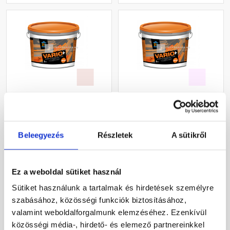
Revco Vario+ Spachtel
Revco Vario+ Spachtel
kapart vékonyvakolat 2,5
kapart vékonyvakolat 1,5
mm melange 1 16 kg
mm lavender 2 16 kg
Beleegyezés
Részletek
A sütikről
Rendelésre
Gyártói készleten
12 500 Ft
/ db
13 530 Ft
/ db
Ez a weboldal sütiket használ
781 Ft / kg
846 Ft / kg
Sütiket használunk a tartalmak és hirdetések személyre
szabásához, közösségi funkciók biztosításához,
Megnézem
Megnézem
valamint weboldalforgalmunk elemzéséhez. Ezenkívül
közösségi média-, hirdető- és elemező partnereinkkel