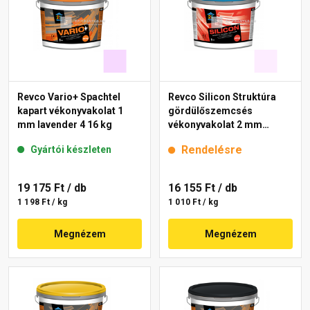
Revco Vario+ Spachtel
Revco Silicon Struktúra
kapart vékonyvakolat 1
gördülőszemcsés
mm lavender 4 16 kg
vékonyvakolat 2 mm
lavender 2 16 kg
Rendelésre
Gyártói készleten
19 175 Ft
/ db
16 155 Ft
/ db
1 198 Ft / kg
1 010 Ft / kg
Megnézem
Megnézem