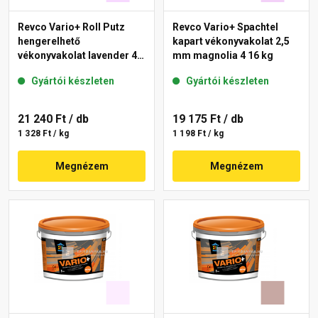
Revco Vario+ Roll Putz
Revco Vario+ Spachtel
hengerelhető
kapart vékonyvakolat 2,5
vékonyvakolat lavender 4
mm magnolia 4 16 kg
16 kg
Gyártói készleten
Gyártói készleten
21 240 Ft
/ db
19 175 Ft
/ db
1 328 Ft / kg
1 198 Ft / kg
Megnézem
Megnézem