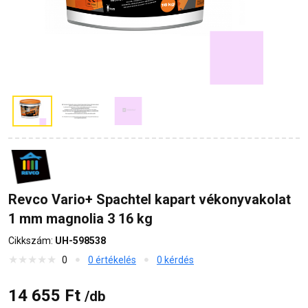
Revco Vario+ Spachtel kapart vékonyvakolat
1 mm magnolia 3 16 kg
Cikkszám:
UH-598538
0
0 értékelés
0 kérdés
14 655 Ft
/db