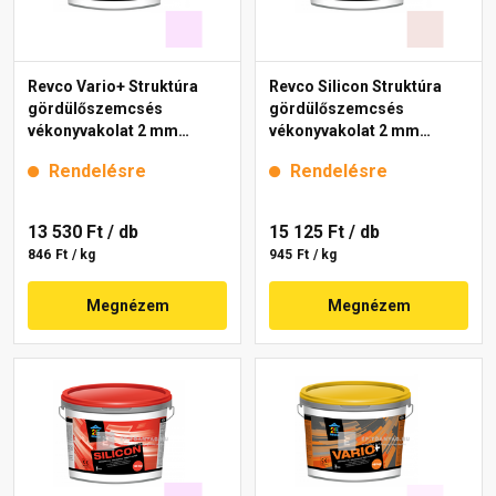
Revco Vario+ Struktúra
Revco Silicon Struktúra
gördülőszemcsés
gördülőszemcsés
vékonyvakolat 2 mm
vékonyvakolat 2 mm
magnolia 2 16 kg
melange 1 16 kg
Rendelésre
Rendelésre
13 530 Ft
/ db
15 125 Ft
/ db
846 Ft / kg
945 Ft / kg
Megnézem
Megnézem