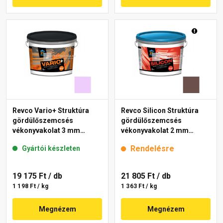
Revco Vario+ Struktúra
Revco Silicon Struktúra
gördülőszemcsés
gördülőszemcsés
vékonyvakolat 3 mm
vékonyvakolat 2 mm
lavender 5 16 kg
melange 5 16 kg
Rendelésre
Gyártói készleten
19 175 Ft
/ db
21 805 Ft
/ db
1 198 Ft / kg
1 363 Ft / kg
Megnézem
Megnézem