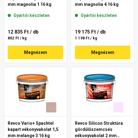
mm magnolia 1 16 kg
mm magnolia 4 16 kg
Gyártói készleten
Gyártói készleten
12 835 Ft
/ db
19 175 Ft
/ db
802 Ft / kg
1 198 Ft / kg
Megnézem
Megnézem
Revco Vario+ Spachtel
Revco Silicon Struktúra
kapart vékonyvakolat 1,5
gördülőszemcsés
mm melange 3 16 kg
vékonyvakolat 2 mm