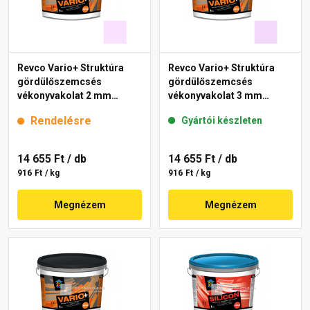
Revco Vario+ Struktúra
Revco Vario+ Struktúra
gördülőszemcsés
gördülőszemcsés
vékonyvakolat 2 mm
vékonyvakolat 3 mm
lavender 3 16 kg
magnolia 3 16 kg
Rendelésre
Gyártói készleten
14 655 Ft
/ db
14 655 Ft
/ db
916 Ft / kg
916 Ft / kg
Megnézem
Megnézem