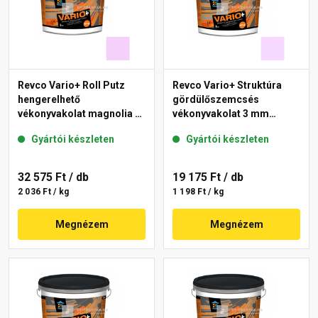
Revco Vario+ Roll Putz
Revco Vario+ Struktúra
hengerelhető
gördülőszemcsés
vékonyvakolat magnolia 4
vékonyvakolat 3 mm
16 kg
lavender 4 16 kg
Gyártói készleten
Gyártói készleten
32 575 Ft
/ db
19 175 Ft
/ db
2 036 Ft / kg
1 198 Ft / kg
Megnézem
Megnézem