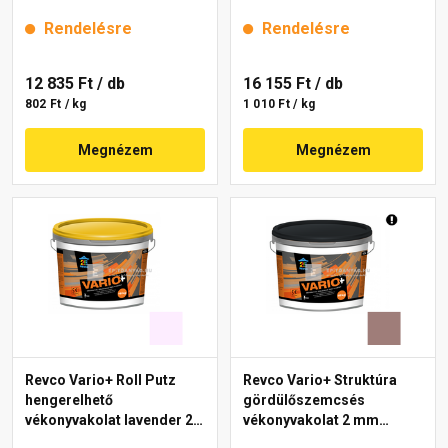
magnolia 2 16 kg
Rendelésre
Rendelésre
12 835 Ft
/ db
16 155 Ft
/ db
802 Ft / kg
1 010 Ft / kg
Megnézem
Megnézem
Revco Vario+ Roll Putz
Revco Vario+ Struktúra
hengerelhető
gördülőszemcsés
vékonyvakolat lavender 2
vékonyvakolat 2 mm
16 kg
melange 4 16 kg