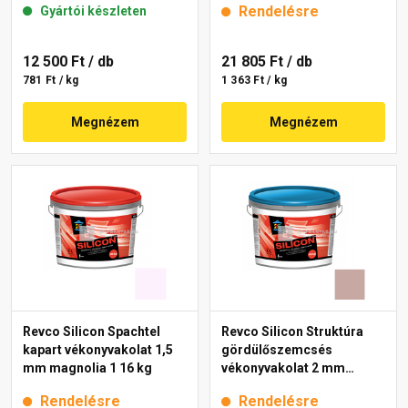
Rendelésre
Gyártói készleten
12 500 Ft
/ db
21 805 Ft
/ db
781 Ft / kg
1 363 Ft / kg
Megnézem
Megnézem
Revco Silicon Spachtel
Revco Silicon Struktúra
kapart vékonyvakolat 1,5
gördülőszemcsés
mm magnolia 1 16 kg
vékonyvakolat 2 mm
melange 3 16 kg
Rendelésre
Rendelésre