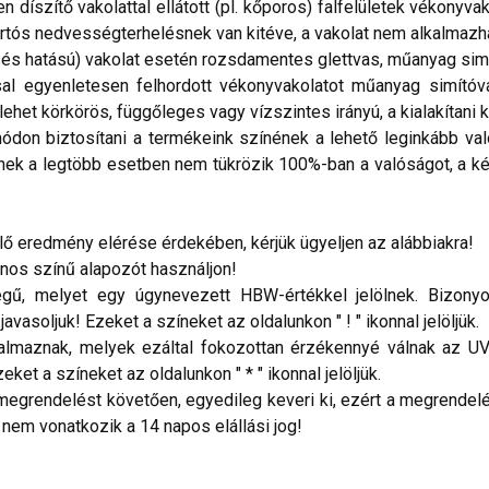
díszítő vakolattal ellátott (pl. kőporos) falfelületek vékonyvakol
tós nedvességterhelésnek van kitéve, a vakolat nem alkalmazh
és hatású) vakolat esetén rozsdamentes glettvas, műanyag simí
al egyenletesen felhordott vékonyvakolatot műanyag simítóval
ehet körkörös, függőleges vagy vízszintes irányú, a kialakítani k
don biztosítani a termékeink színének a lehető leginkább val
nek a legtöbb esetben nem tükrözik 100%-ban a valóságot, a ké
 eredmény elérése érdekében, kérjük ügyeljen az alábbiakra!
onos színű alapozót használjon!
ű, melyet egy úgynevezett HBW-értékkel jelölnek. Bizonyos
vasoljuk! Ezeket a színeket az oldalunkon " ! " ikonnal jelöljük.
talmaznak, melyek ezáltal fokozottan érzékennyé válnak az UV
ket a színeket az oldalunkon " * " ikonnal jelöljük.
megrendelést követően, egyedileg keveri ki, ezért a megrendelés
 nem vonatkozik a 14 napos elállási jog!