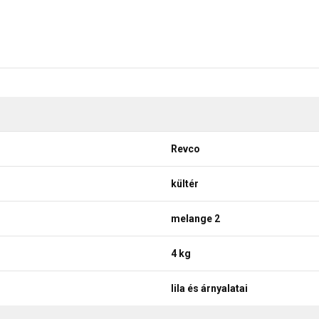
Revco
kültér
melange 2
4 kg
lila és árnyalatai