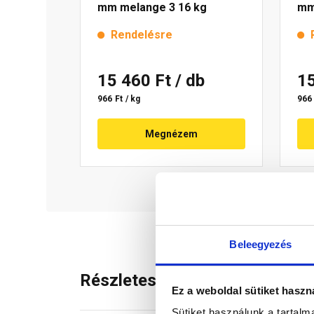
mm melange 3 16 kg
mm
Rendelésre
15 460 Ft
/ db
1
966 Ft / kg
966 
Megnézem
Beleegyezés
Részletes leírás
Ez a weboldal sütiket haszn
Sütiket használunk a tartal