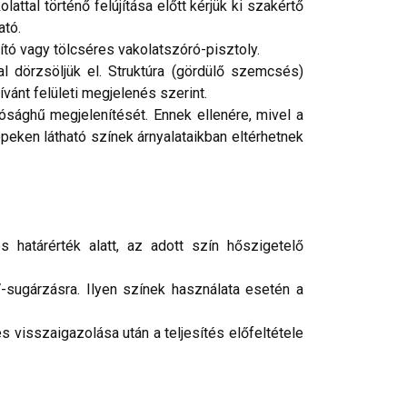
attal történő felújítása előtt kérjük ki szakértő
ató.
tó vagy tölcséres vakolatszóró-pisztoly.
 dörzsöljük el. Struktúra (gördülő szemcsés)
ívánt felületi megjelenés szerint.
ósághű megjelenítését. Ennek ellenére, mivel a
peken látható színek árnyalataikban eltérhetnek
 határérték alatt, az adott szín hőszigetelő
-sugárzásra. Ilyen színek használata esetén a
 visszaigazolása után a teljesítés előfeltétele