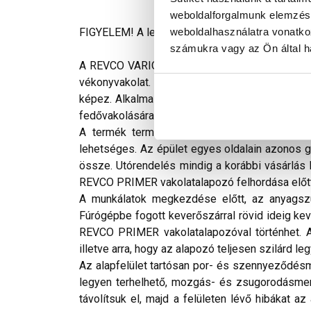
weboldalforgalmunk elemzésé
weboldalhasználatra vonatko
FIGYELEM! A leírás végén fontos információkat t
számukra vagy az Ön által ha
A REVCO VARIO+ gyárilag előkevert, kimagaslóan
vékonyvakolat. Tulajdonságjavító adalékokat t
képez. Alkalmas régi és új épületek külső, ill
fedővakolására.
A termék természetes eredetű ásványi anyago
lehetséges. Az épület egyes oldalain azonos 
össze. Utórendelés mindig a korábbi vásárlás h
REVCO PRIMER vakolatalapozó felhordása előtt
A munkálatok megkezdése előtt, az anyagszü
Fúrógépbe fogott keverőszárral rövid ideig kev
REVCO PRIMER vakolatalapozóval történhet. A 
illetve arra, hogy az alapozó teljesen szilárd le
Az alapfelület tartósan por- és szennyeződésme
legyen terhelhető, mozgás- és zsugorodásmente
távolítsuk el, majd a felületen lévő hibákat a