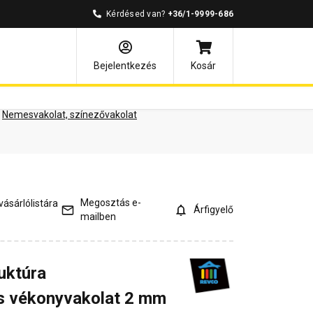
Kérdésed van?
+36/1-9999-686
ények
Kérdések és válaszok
Bejelentkezés
Kosár
Nemesvakolat, színezővakolat
Megosztás e-
ásárlólistára
Árfigyelő
mailben
uktúra
 vékonyvakolat 2 mm