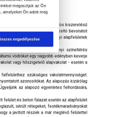
einkkel megosztjuk az Ön
l, amelyeket Ön adott meg
tőanyagú, kvarc töltőanyagú, vödrös kiszerelésű
ekkel szembeni ellenállást biztosító bevonatot
etelő rendszerek és egyéb ásványi alapfelületek
összes engedélyezése
ási dátumú vödröknél árnyalatnyi színeltérés
 dátumú vödröket egy nagyobb edényben keverje
vakolat vagy hőszigetelő alapvakolat - esetén a
falfelülethez szükséges vakolatmennyiséget.
 nyomtatott azonosítókat. Az alapozás kizárólag
Ügyeljünk az alapozó egyenletes felhordására,
 felület és beton falazat esetén az alapfelület
glazult, sérült rétegeket, festékmaradványokat
hogy a javított részek a már meglévő felülettel