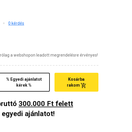
0 kérdés
zárólag a webshopon leadott megrendelésre érvényes!
% Egyedi ajánlatot
Kosárba
kérek %
rakom
bruttó
300.000 Ft felett
 egyedi ajánlatot!