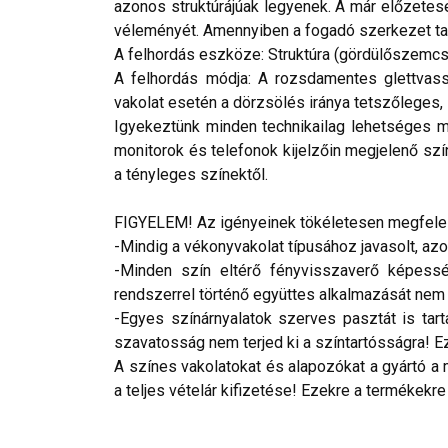
azonos struktúrájúak legyenek. A már előzetesen 
véleményét. Amennyiben a fogadó szerkezet tar
A felhordás eszköze: Struktúra (gördülőszemcs
A felhordás módja: A rozsdamentes glettvass
vakolat esetén a dörzsölés iránya tetszőleges, l
Igyekeztünk minden technikailag lehetséges mó
monitorok és telefonok kijelzőin megjelenő szí
a tényleges színektől.
FIGYELEM! Az igényeinek tökéletesen megfelelő
-Mindig a vékonyvakolat típusához javasolt, az
-Minden szín eltérő fényvisszaverő képesség
rendszerrel történő együttes alkalmazását nem ja
-Egyes színárnyalatok szerves pasztát is tar
szavatosság nem terjed ki a színtartósságra! Eze
A színes vakolatokat és alapozókat a gyártó a 
a teljes vételár kifizetése! Ezekre a termékekre