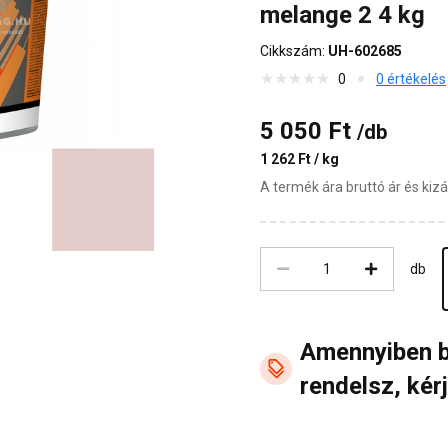
melange 2 4 kg
Cikkszám:
UH-602685
0
0 értékelés
5 050 Ft
/db
1 262 Ft / kg
A termék ára bruttó ár és ki
db
Amennyiben 
rendelsz, kérj