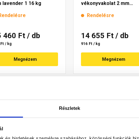
 lavender 1 16 kg
vékonyvakolat 2 mm
melange 4 16 kg
Rendelésre
Rendelésre
5 460 Ft
/ db
14 655 Ft
/ db
Ft / kg
916 Ft / kg
Megnézem
Megnézem
Részletek
ál
mak és hirdetések személyre szabásához, közösségi funkciók biz