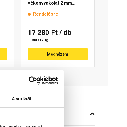
vékonyvakolat 2 mm
magnolia 3 16 kg
Rendelésre
17 280 Ft
/ db
1 080 Ft / kg
Megnézem
A sütikről
tosításához, valamint