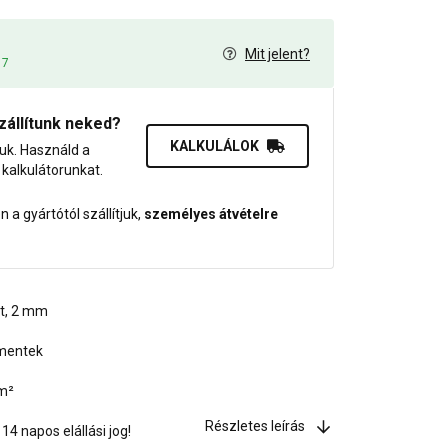
Mit jelent?
17
zállítunk neked?
KALKULÁLOK
juk. Használd a
dő kalkulátorunkat.
 a gyártótól szállítjuk,
személyes átvételre
at, 2 mm
gmentek
/m²
Részletes leírás
4 napos elállási jog!