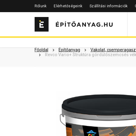
Rólunk
Elérhetőségeink
Szállítási információk
Szükséged lehet rá
Részletes 
Kapcsolódó cikkek
Főoldal
Építőanyag
Vakolat, csemperagaszt
Revco Vario+ Struktúra gördülőszemcsés vék