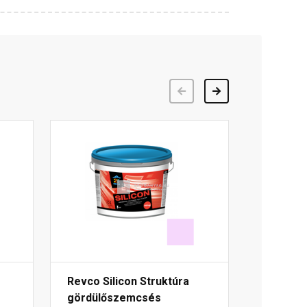
Előző
Következő
Revco Silicon Struktúra
gördülőszemcsés