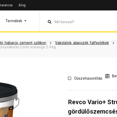
Garancia
Blog
leírás
Termékinformáció
Dokumentumok
Vásárlói vélem
Termékek
ó, habarcs, cement, szilikon
Vakolatok, alapozók, falfestékek
onyvakolat 2 mm melange 2 4 kg
Bev
Összehasonlítás
Revco Vario+ Str
gördülőszemcsés