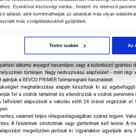
hez. Ezenkívül közösségi média-, hirdető- és elemező partner
zó adatait, akik kombinálhatják az adatokat más olyan adatokka
alál a termékkel kapcsolatban. Kérjük, figyelmesen olvassa el!
sznált más szolgáltatásokból gyűjtöttek.
 jól feldolgozható, vízzel hígítható, műgyanta diszperziós kö
artalmaz és az UV-sugárzást elnyelő, mikro-organikus fertőzés
etve belső falazatainak díszítésére, valamint homlokzati hőszig
Testre szabás
Az 
kat tartalmaz, ezért utórendelésnél, illetve különböző gyárt
gyártási dátumú anyagot használjon, vagy a különböző gyártási
elyszínén történjen. Nagy nedvszívású alapfelület - mint régi 
 ajánljuk a REVCO PRIMER falimpregnáló használatát.
kséglet meghatározása alapján készítsük ki az egybefüggő 
erjük fel a vödrök tartalmát és ellenőrizzük a vödrök peremére
falfelület alapozását a vakolás előtt 24 órával végezzük el. 
gyen.
ntes, valamint teljes rétegvastagságában száraz legyen. Vakolt
s. A felületnek simítottnak vagy gletteltnek kell lennie. A me
z alapozást megelőzően javítsuk ki. Ugyanakkor ügyeljünk arra, 