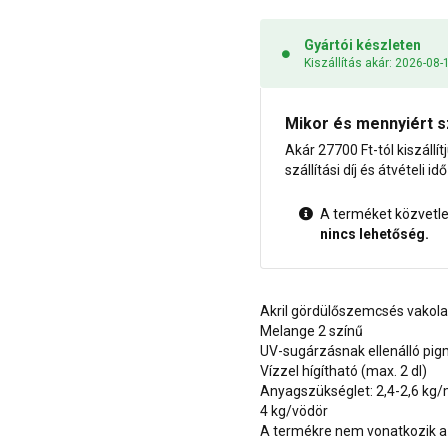
Gyártói készleten
Kiszállítás akár: 2026-08-
Mikor és mennyiért s
Akár 27700 Ft-tól kiszállít
szállítási díj és átvételi i
A terméket közvetlen
nincs lehetőség.
Akril gördülőszemcsés vakol
Melange 2 színű
UV-sugárzásnak ellenálló pi
Vízzel hígítható (max. 2 dl)
Anyagszükséglet: 2,4-2,6 kg
4 kg/vödör
A termékre nem vonatkozik a 1