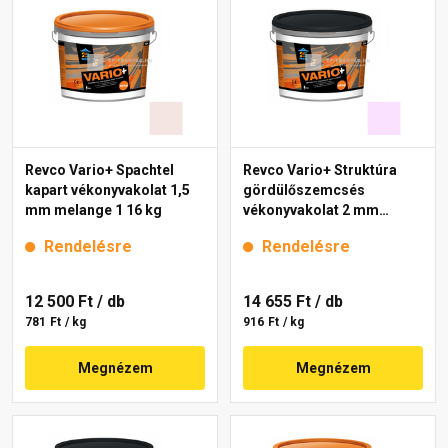
Revco Vario+ Spachtel
Revco Vario+ Struktúra
kapart vékonyvakolat 1,5
gördülőszemcsés
mm melange 1 16 kg
vékonyvakolat 2 mm
lavender 3 16 kg
Rendelésre
Rendelésre
12 500 Ft
/ db
14 655 Ft
/ db
781 Ft / kg
916 Ft / kg
Megnézem
Megnézem