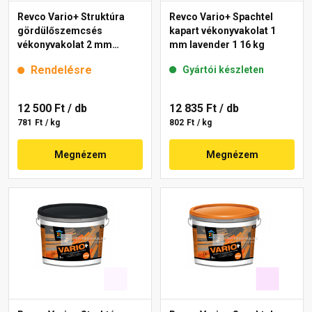
Revco Vario+ Struktúra
Revco Vario+ Spachtel
gördülőszemcsés
kapart vékonyvakolat 1
vékonyvakolat 2 mm
mm lavender 1 16 kg
melange 1 16 kg
Rendelésre
Gyártói készleten
12 500 Ft
/ db
12 835 Ft
/ db
781 Ft / kg
802 Ft / kg
Megnézem
Megnézem