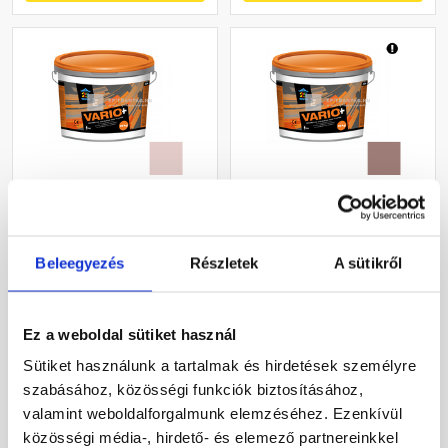
Revco Vario+ Spachtel
Revco Vario+ Spachtel
kapart vékonyvakolat 1
kapart vékonyvakolat 1,5
mm melange 2 16 kg
mm melange 4 16 kg
Beleegyezés
Részletek
A sütikről
Rendelésre
Gyártói készleten
Ez a weboldal sütiket használ
12 500 Ft
/ db
14 655 Ft
/ db
781 Ft / kg
916 Ft / kg
Sütiket használunk a tartalmak és hirdetések személyre
szabásához, közösségi funkciók biztosításához,
Megnézem
Megnézem
valamint weboldalforgalmunk elemzéséhez. Ezenkívül
közösségi média-, hirdető- és elemező partnereinkkel