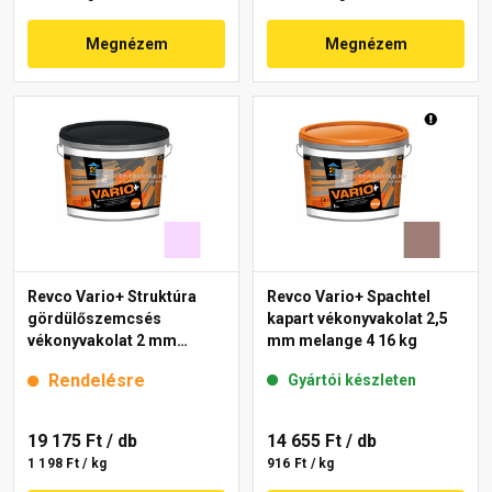
Megnézem
Megnézem
Revco Vario+ Struktúra
Revco Vario+ Spachtel
gördülőszemcsés
kapart vékonyvakolat 2,5
vékonyvakolat 2 mm
mm melange 4 16 kg
lavender 4 16 kg
Rendelésre
Gyártói készleten
19 175 Ft
/ db
14 655 Ft
/ db
1 198 Ft / kg
916 Ft / kg