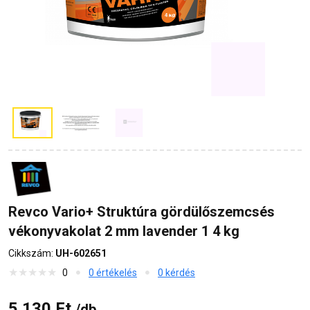
Revco Vario+ Struktúra gördülőszemcsés
vékonyvakolat 2 mm lavender 1 4 kg
Cikkszám:
UH-602651
0
0 értékelés
0 kérdés
5 130 Ft
/db