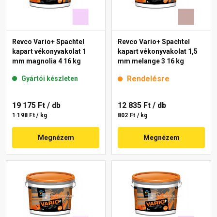
Revco Vario+ Spachtel
Revco Vario+ Spachtel
kapart vékonyvakolat 1
kapart vékonyvakolat 1,5
mm magnolia 4 16 kg
mm melange 3 16 kg
Rendelésre
Gyártói készleten
19 175 Ft
/ db
12 835 Ft
/ db
1 198 Ft / kg
802 Ft / kg
Megnézem
Megnézem