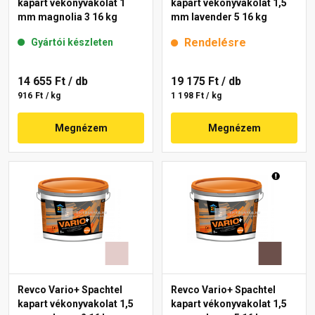
kapart vékonyvakolat 1
kapart vékonyvakolat 1,5
mm magnolia 3 16 kg
mm lavender 5 16 kg
Rendelésre
Gyártói készleten
14 655 Ft
/ db
19 175 Ft
/ db
916 Ft / kg
1 198 Ft / kg
Megnézem
Megnézem
Revco Vario+ Spachtel
Revco Vario+ Spachtel
kapart vékonyvakolat 1,5
kapart vékonyvakolat 1,5