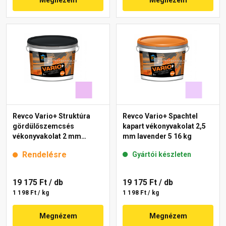
Megnézem
Megnézem
Revco Vario+ Struktúra
Revco Vario+ Spachtel
gördülőszemcsés
kapart vékonyvakolat 2,5
vékonyvakolat 2 mm
mm lavender 5 16 kg
magnolia 5 16 kg
Rendelésre
Gyártói készleten
19 175 Ft
/ db
19 175 Ft
/ db
1 198 Ft / kg
1 198 Ft / kg
Megnézem
Megnézem