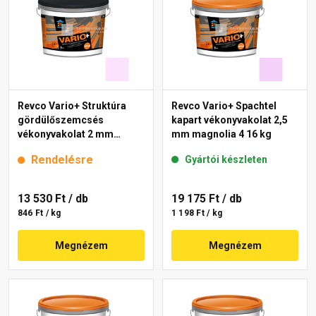
Revco Vario+ Struktúra
Revco Vario+ Spachtel
gördülőszemcsés
kapart vékonyvakolat 2,5
vékonyvakolat 2 mm
mm magnolia 4 16 kg
magnolia 2 16 kg
Rendelésre
Gyártói készleten
13 530 Ft
/ db
19 175 Ft
/ db
846 Ft / kg
1 198 Ft / kg
Megnézem
Megnézem