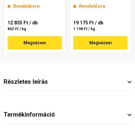
magnolia 1 16 kg
lavender 5 16 kg
Rendelésre
Rendelésre
12 835 Ft
/ db
19 175 Ft
/ db
802 Ft / kg
1 198 Ft / kg
Megnézem
Megnézem
Részletes leírás
Termékinformáció