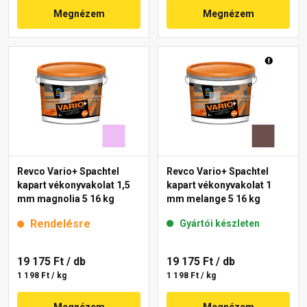
Megnézem
Megnézem
Revco Vario+ Spachtel
Revco Vario+ Spachtel
kapart vékonyvakolat 1,5
kapart vékonyvakolat 1
mm magnolia 5 16 kg
mm melange 5 16 kg
Rendelésre
Gyártói készleten
19 175 Ft
/ db
19 175 Ft
/ db
1 198 Ft / kg
1 198 Ft / kg