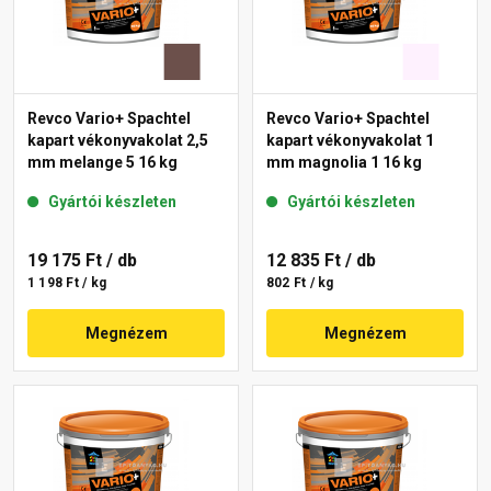
Revco Vario+ Spachtel
Revco Vario+ Spachtel
kapart vékonyvakolat 2,5
kapart vékonyvakolat 1
mm melange 5 16 kg
mm magnolia 1 16 kg
Gyártói készleten
Gyártói készleten
19 175 Ft
/ db
12 835 Ft
/ db
1 198 Ft / kg
802 Ft / kg
Megnézem
Megnézem