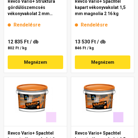
Revco Vario+ Struktúra
Revco Vario+ Spachtel
gördülőszemcsés
kapart vékonyvakolat 1,5
vékonyvakolat 2 mm
mm magnolia 2 16 kg
lavender 1 16 kg
Rendelésre
Rendelésre
12 835 Ft
/ db
13 530 Ft
/ db
802 Ft / kg
846 Ft / kg
Megnézem
Megnézem
Revco Vario+ Spachtel
Revco Vario+ Spachtel