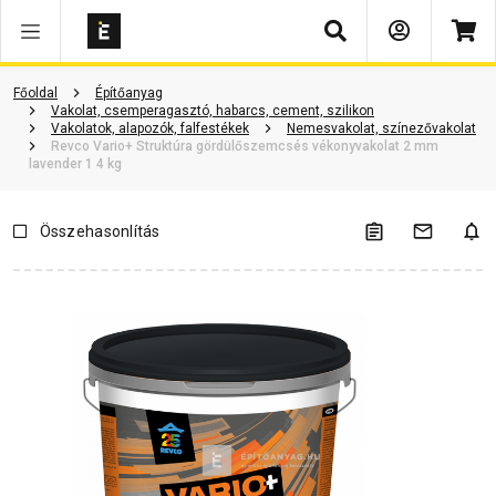
Keresés
Vásárlói vélemények
Kérdések és válaszok
Kapcsolódó cikkek
Főoldal
Építőanyag
Vakolat, csemperagasztó, habarcs, cement, szilikon
Vakolatok, alapozók, falfestékek
Nemesvakolat, színezővakolat
Revco Vario+ Struktúra gördülőszemcsés vékonyvakolat 2 mm
lavender 1 4 kg
Összehasonlítás