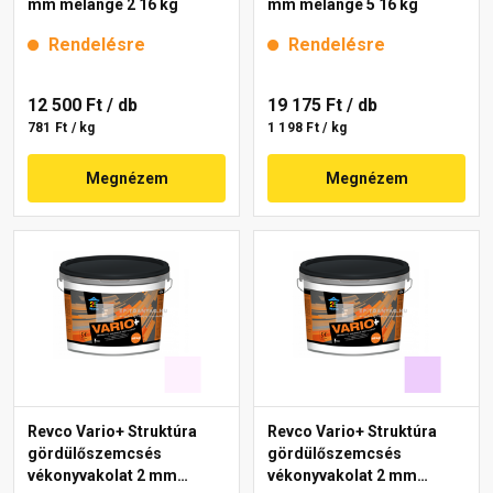
mm melange 2 16 kg
mm melange 5 16 kg
Rendelésre
Rendelésre
12 500 Ft
/ db
19 175 Ft
/ db
781 Ft / kg
1 198 Ft / kg
Megnézem
Megnézem
Revco Vario+ Struktúra
Revco Vario+ Struktúra
gördülőszemcsés
gördülőszemcsés
vékonyvakolat 2 mm
vékonyvakolat 2 mm