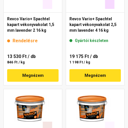
Revco Vario+ Spachtel
Revco Vario+ Spachtel
kapart vékonyvakolat 1,5
kapart vékonyvakolat 2,5
mm lavender 2 16 kg
mm lavender 4 16 kg
Rendelésre
Gyártói készleten
13 530 Ft
/ db
19 175 Ft
/ db
846 Ft / kg
1 198 Ft / kg
Megnézem
Megnézem