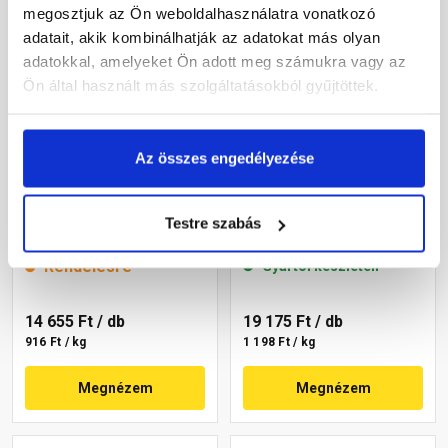
megosztjuk az Ön weboldalhasználatra vonatkozó
adatait, akik kombinálhatják az adatokat más olyan
adatokkal, amelyeket Ön adott meg számukra vagy az
Ön által használt más szolgáltatásokból gyűjtöttek.
Az összes engedélyezése
Revco Vario+ Struktúra
Revco Vario+ Spachtel
gördülőszemcsés
kapart vékonyvakolat 1
Testre szabás
vékonyvakolat 2 mm
mm lavender 4 16 kg
melange 4 16 kg
Rendelésre
Gyártói készleten
14 655 Ft
/ db
19 175 Ft
/ db
916 Ft / kg
1 198 Ft / kg
Megnézem
Megnézem