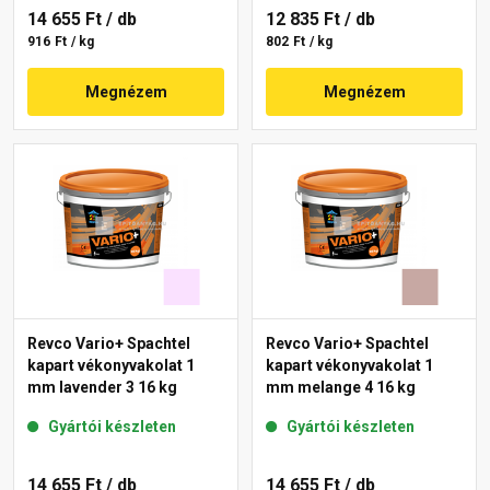
14 655 Ft
/ db
12 835 Ft
/ db
916 Ft / kg
802 Ft / kg
Megnézem
Megnézem
Revco Vario+ Spachtel
Revco Vario+ Spachtel
kapart vékonyvakolat 1
kapart vékonyvakolat 1
mm lavender 3 16 kg
mm melange 4 16 kg
Gyártói készleten
Gyártói készleten
14 655 Ft
/ db
14 655 Ft
/ db