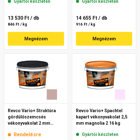
Gyártói készleten
Gyártói készleten
13 530 Ft
/ db
14 655 Ft
/ db
846 Ft / kg
916 Ft / kg
Megnézem
Megnézem
Revco Vario+ Struktúra
Revco Vario+ Spachtel
gördülőszemcsés
kapart vékonyvakolat 2,5
vékonyvakolat 2 mm
mm magnolia 2 16 kg
melange 3 16 kg
Rendelésre
Gyártói készleten