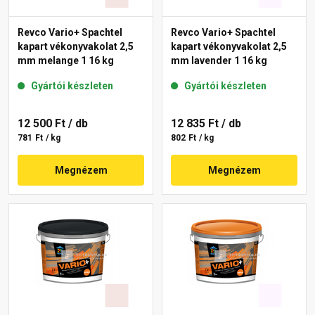
Revco Vario+ Spachtel
Revco Vario+ Spachtel
kapart vékonyvakolat 2,5
kapart vékonyvakolat 2,5
mm melange 1 16 kg
mm lavender 1 16 kg
Gyártói készleten
Gyártói készleten
12 500 Ft
/ db
12 835 Ft
/ db
781 Ft / kg
802 Ft / kg
Megnézem
Megnézem