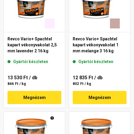
Revco Vario+ Spachtel
Revco Vario+ Spachtel
kapart vékonyvakolat 2,5
kapart vékonyvakolat 1
mm lavender 2 16 kg
mm melange 3 16 kg
Gyártói készleten
Gyártói készleten
13 530 Ft
/ db
12 835 Ft
/ db
846 Ft / kg
802 Ft / kg
Megnézem
Megnézem