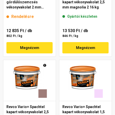
gördülőszemcsés
kapart vékonyvakolat 2,5
vékonyvakolat 2 mm
mm magnolia 2 16 kg
melange 3 16 kg
Rendelésre
Gyártói készleten
12 835 Ft
/ db
13 530 Ft
/ db
802 Ft / kg
846 Ft / kg
Megnézem
Megnézem
Revco Vario+ Spachtel
Revco Vario+ Spachtel
kapart vékonyvakolat 2,5
kapart vékonyvakolat 1,5