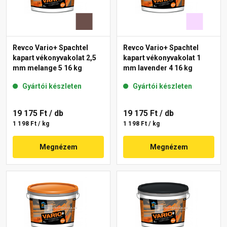
Revco Vario+ Spachtel
Revco Vario+ Spachtel
kapart vékonyvakolat 2,5
kapart vékonyvakolat 1
mm melange 5 16 kg
mm lavender 4 16 kg
Gyártói készleten
Gyártói készleten
19 175 Ft
/ db
19 175 Ft
/ db
1 198 Ft / kg
1 198 Ft / kg
Megnézem
Megnézem