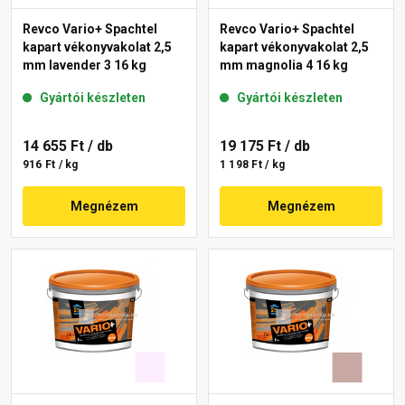
Revco Vario+ Spachtel
Revco Vario+ Spachtel
kapart vékonyvakolat 2,5
kapart vékonyvakolat 2,5
mm lavender 3 16 kg
mm magnolia 4 16 kg
Gyártói készleten
Gyártói készleten
14 655 Ft
/ db
19 175 Ft
/ db
916 Ft / kg
1 198 Ft / kg
Megnézem
Megnézem