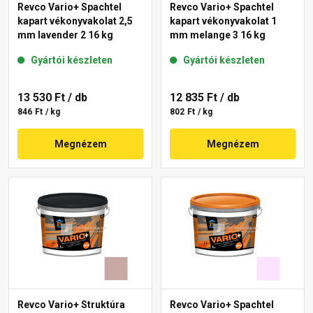
Revco Vario+ Spachtel
Revco Vario+ Spachtel
kapart vékonyvakolat 2,5
kapart vékonyvakolat 1
mm lavender 2 16 kg
mm melange 3 16 kg
Gyártói készleten
Gyártói készleten
13 530 Ft
/ db
12 835 Ft
/ db
846 Ft / kg
802 Ft / kg
Megnézem
Megnézem
Revco Vario+ Struktúra
Revco Vario+ Spachtel