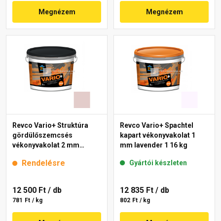
Megnézem
Megnézem
Revco Vario+ Struktúra
Revco Vario+ Spachtel
gördülőszemcsés
kapart vékonyvakolat 1
vékonyvakolat 2 mm
mm lavender 1 16 kg
melange 2 16 kg
Rendelésre
Gyártói készleten
12 500 Ft
/ db
12 835 Ft
/ db
781 Ft / kg
802 Ft / kg