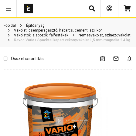
Keresés
Vásárlói vélemények
Kérdések és válaszok
Kapcsolódó cikkek
Főoldal
Építőanyag
Vakolat, csemperagasztó, habarcs, cement, szilikon
Vakolatok, alapozók, falfestékek
Nemesvakolat, színezővakolat
Revco Vario+ Spachtel kapart vékonyvakolat 1,5 mm magnolia 2 4 kg
Összehasonlítás