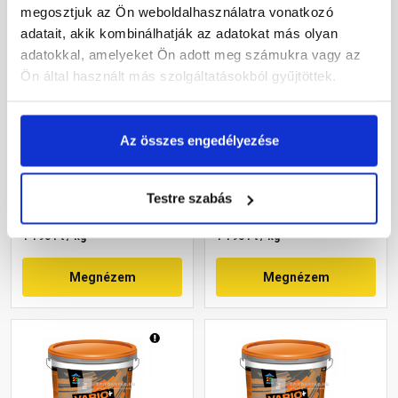
megosztjuk az Ön weboldalhasználatra vonatkozó
adatait, akik kombinálhatják az adatokat más olyan
adatokkal, amelyeket Ön adott meg számukra vagy az
Ön által használt más szolgáltatásokból gyűjtöttek.
Revco Vario+ Spachtel
Revco Vario+ Spachtel
kapart vékonyvakolat 1,5
kapart vékonyvakolat 1,5
mm magnolia 5 16 kg
mm lavender 4 16 kg
Az összes engedélyezése
Rendelésre
Rendelésre
Testre szabás
19 175 Ft
/ db
19 175 Ft
/ db
1 198 Ft / kg
1 198 Ft / kg
Megnézem
Megnézem