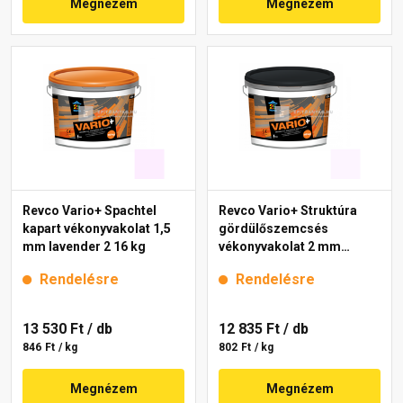
Megnézem
Megnézem
Revco Vario+ Spachtel
Revco Vario+ Struktúra
kapart vékonyvakolat 1,5
gördülőszemcsés
mm lavender 2 16 kg
vékonyvakolat 2 mm
lavender 1 16 kg
Rendelésre
Rendelésre
13 530 Ft
/ db
12 835 Ft
/ db
846 Ft / kg
802 Ft / kg
Megnézem
Megnézem