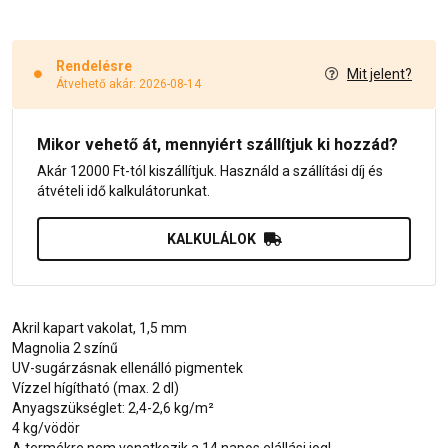
Rendelésre
Mit jelent?
Átvehető akár: 2026-08-14
Mikor vehető át, mennyiért szállítjuk ki hozzád?
Akár 12000 Ft-tól kiszállítjuk. Használd a szállítási díj és
átvételi idő kalkulátorunkat.
KALKULÁLOK
Akril kapart vakolat, 1,5 mm
Magnolia 2 színű
UV-sugárzásnak ellenálló pigmentek
Vízzel hígítható (max. 2 dl)
Anyagszükséglet: 2,4-2,6 kg/m²
4 kg/vödör
A termékre nem vonatkozik a 14 napos elállási jog!