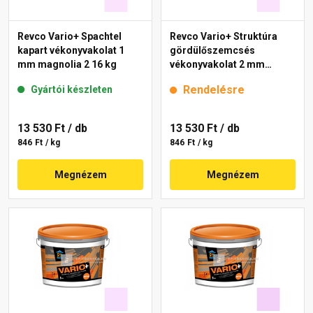
Revco Vario+ Spachtel
Revco Vario+ Struktúra
kapart vékonyvakolat 1
gördülőszemcsés
mm magnolia 2 16 kg
vékonyvakolat 2 mm
magnolia 2 16 kg
Rendelésre
Gyártói készleten
13 530 Ft
/ db
13 530 Ft
/ db
846 Ft / kg
846 Ft / kg
Megnézem
Megnézem