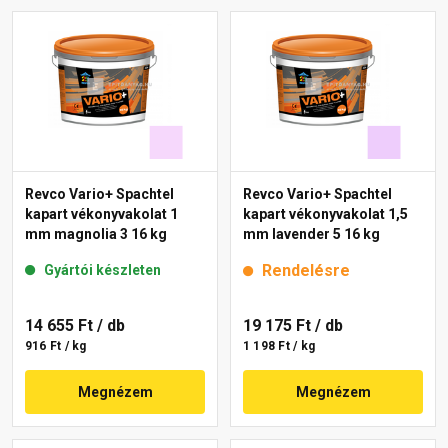
Revco Vario+ Spachtel
Revco Vario+ Spachtel
kapart vékonyvakolat 1
kapart vékonyvakolat 1,5
mm magnolia 3 16 kg
mm lavender 5 16 kg
Rendelésre
Gyártói készleten
14 655 Ft
/ db
19 175 Ft
/ db
916 Ft / kg
1 198 Ft / kg
Megnézem
Megnézem