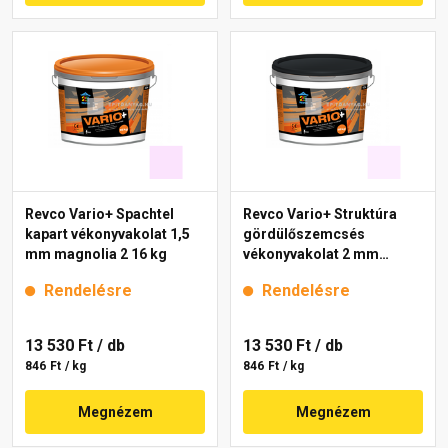
Revco Vario+ Spachtel
Revco Vario+ Struktúra
kapart vékonyvakolat 1,5
gördülőszemcsés
mm magnolia 2 16 kg
vékonyvakolat 2 mm
lavender 2 16 kg
Rendelésre
Rendelésre
13 530 Ft
/ db
13 530 Ft
/ db
846 Ft / kg
846 Ft / kg
Megnézem
Megnézem