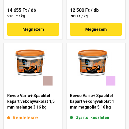
14 655 Ft
/ db
12 500 Ft
/ db
916 Ft / kg
781 Ft / kg
Megnézem
Megnézem
Revco Vario+ Spachtel
Revco Vario+ Spachtel
kapart vékonyvakolat 1,5
kapart vékonyvakolat 1
mm melange 3 16 kg
mm magnolia 5 16 kg
Rendelésre
Gyártói készleten