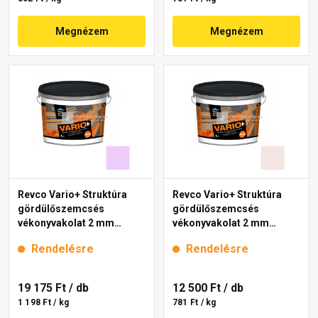
Megnézem
Megnézem
Revco Vario+ Struktúra
Revco Vario+ Struktúra
gördülőszemcsés
gördülőszemcsés
vékonyvakolat 2 mm
vékonyvakolat 2 mm
lavender 5 16 kg
melange 1 16 kg
Rendelésre
Rendelésre
19 175 Ft
/ db
12 500 Ft
/ db
1 198 Ft / kg
781 Ft / kg