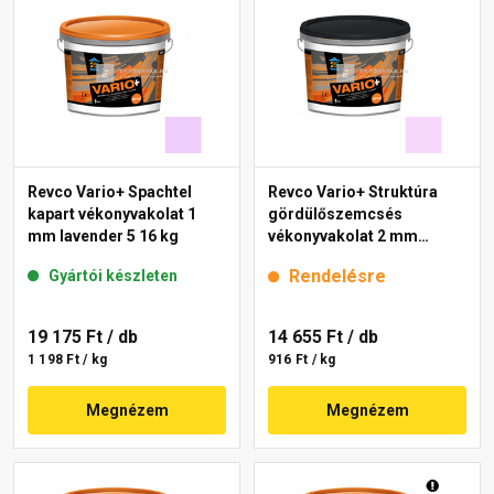
Revco Vario+ Spachtel
Revco Vario+ Struktúra
kapart vékonyvakolat 1
gördülőszemcsés
mm lavender 5 16 kg
vékonyvakolat 2 mm
magnolia 3 16 kg
Rendelésre
Gyártói készleten
19 175 Ft
/ db
14 655 Ft
/ db
1 198 Ft / kg
916 Ft / kg
Megnézem
Megnézem