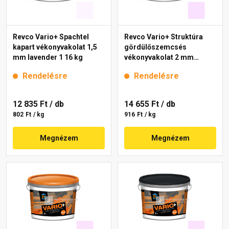
Revco Vario+ Spachtel
Revco Vario+ Struktúra
kapart vékonyvakolat 1,5
gördülőszemcsés
mm lavender 1 16 kg
vékonyvakolat 2 mm
lavender 3 16 kg
Rendelésre
Rendelésre
12 835 Ft
/ db
14 655 Ft
/ db
802 Ft / kg
916 Ft / kg
Megnézem
Megnézem