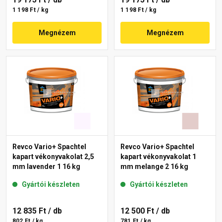
1 198 Ft / kg
1 198 Ft / kg
Megnézem
Megnézem
Revco Vario+ Spachtel
Revco Vario+ Spachtel
kapart vékonyvakolat 2,5
kapart vékonyvakolat 1
mm lavender 1 16 kg
mm melange 2 16 kg
Gyártói készleten
Gyártói készleten
12 835 Ft
/ db
12 500 Ft
/ db
802 Ft / kg
781 Ft / kg