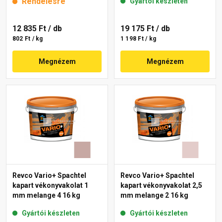
Rendelésre
Gyártói készleten
12 835 Ft
/ db
19 175 Ft
/ db
802 Ft / kg
1 198 Ft / kg
Megnézem
Megnézem
Revco Vario+ Spachtel
Revco Vario+ Spachtel
kapart vékonyvakolat 1
kapart vékonyvakolat 2,5
mm melange 4 16 kg
mm melange 2 16 kg
Gyártói készleten
Gyártói készleten