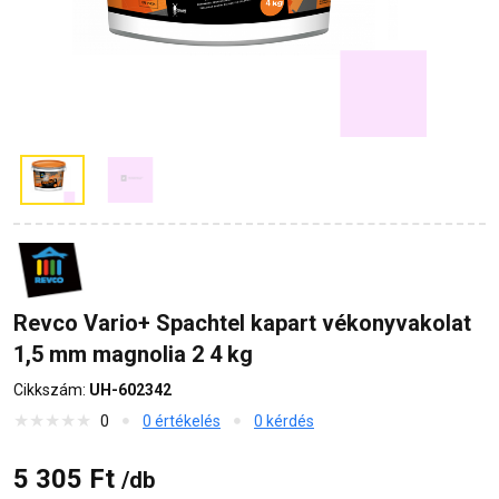
Revco Vario+ Spachtel kapart vékonyvakolat
1,5 mm magnolia 2 4 kg
Cikkszám:
UH-602342
0
0 értékelés
0 kérdés
5 305 Ft
/db