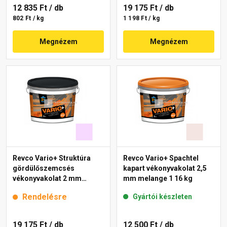
12 835 Ft
/ db
19 175 Ft
/ db
802 Ft / kg
1 198 Ft / kg
Megnézem
Megnézem
Revco Vario+ Struktúra
Revco Vario+ Spachtel
gördülőszemcsés
kapart vékonyvakolat 2,5
vékonyvakolat 2 mm
mm melange 1 16 kg
lavender 4 16 kg
Rendelésre
Gyártói készleten
19 175 Ft
/ db
12 500 Ft
/ db