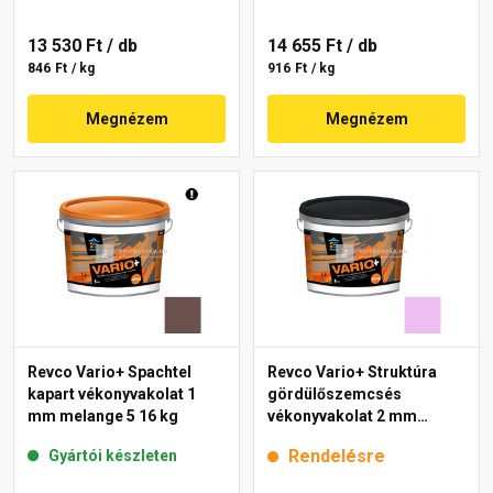
13 530 Ft
/ db
14 655 Ft
/ db
846 Ft / kg
916 Ft / kg
Megnézem
Megnézem
Revco Vario+ Spachtel
Revco Vario+ Struktúra
kapart vékonyvakolat 1
gördülőszemcsés
mm melange 5 16 kg
vékonyvakolat 2 mm
magnolia 5 16 kg
Rendelésre
Gyártói készleten