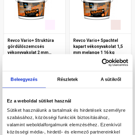
Revco Vario+ Struktúra
Revco Vario+ Spachtel
gördülőszemcsés
kapart vékonyvakolat 1,5
vékonyvakolat 2 mm
mm melange 1 16 kg
magnolia 1 16 kg
Rendelésre
Rendelésre
Beleegyezés
Részletek
A sütikről
12 835 Ft
/ db
12 500 Ft
/ db
802 Ft / kg
781 Ft / kg
Megnézem
Megnézem
Ez a weboldal sütiket használ
Sütiket használunk a tartalmak és hirdetések személyre
szabásához, közösségi funkciók biztosításához,
valamint weboldalforgalmunk elemzéséhez. Ezenkívül
közösségi média-, hirdető- és elemező partnereinkkel