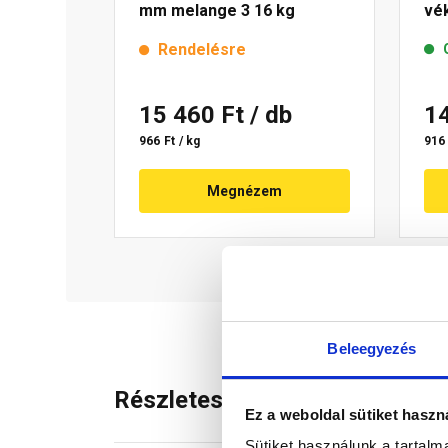
mm melange 3 16 kg
vé
me
Rendelésre
15 460 Ft
/ db
1
966 Ft / kg
916 
Megnézem
Beleegyezés
Részletes leírás
Ez a weboldal sütiket haszn
Sütiket használunk a tartal