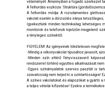
véleményét. Amennyiben a fogadó szerkezet tar
A felhordás eszköze: Struktúra (gördülőszemcs
A felhordás módja: A rozsdamentes glettvass
vakolat esetén a dörzsölés iránya tetszőleges, l
Igyekeztünk minden technikailag lehetséges mó
monitorok és telefonok kijelzőin megjelenő szí
a tényleges színektől.
FIGYELEM! Az igényeinek tökéletesen megfelelő
-Mindig a vékonyvakolat típusához javasolt, az
-Minden szín eltérő fényvisszaverő képesség
rendszerrel történő együttes alkalmazását nem ja
-Egyes színárnyalatok szerves pasztát is tar
szavatosság nem terjed ki a színtartósságra! Eze
A színes vakolatokat és alapozókat a gyártó a 
a teljes vételár kifizetése! Ezekre a termékekre