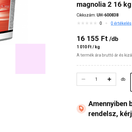
magnolia 2 16 kg
Cikkszám:
UH-600838
0
0 értékelés
16 155 Ft
/db
1 010 Ft / kg
A termék ára bruttó ár és ki
db
Amennyiben 
rendelsz, kérj