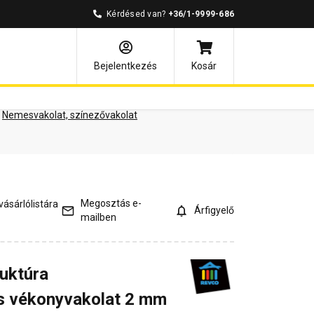
Kérdésed van?
+36/1-9999-686
ények
Kérdések és válaszok
Bejelentkezés
Kosár
Nemesvakolat, színezővakolat
Megosztás e-
ásárlólistára
Árfigyelő
mailben
ruktúra
 vékonyvakolat 2 mm