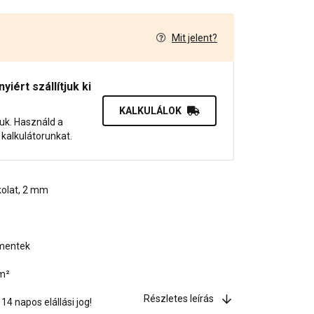
Mit jelent?
7
iért szállítjuk ki
KALKULÁLOK
juk. Használd a
dő kalkulátorunkat.
kolat, 2 mm
gmentek
/m²
Részletes leírás
4 napos elállási jog!