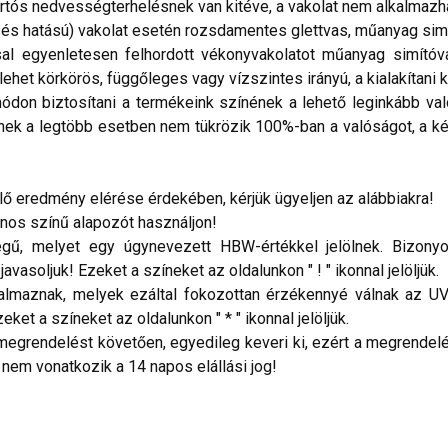
tós nedvességterhelésnek van kitéve, a vakolat nem alkalmazh
és hatású) vakolat esetén rozsdamentes glettvas, műanyag simí
al egyenletesen felhordott vékonyvakolatot műanyag simítóval
ehet körkörös, függőleges vagy vízszintes irányú, a kialakítani k
don biztosítani a termékeink színének a lehető leginkább val
nek a legtöbb esetben nem tükrözik 100%-ban a valóságot, a ké
 eredmény elérése érdekében, kérjük ügyeljen az alábbiakra!
onos színű alapozót használjon!
ű, melyet egy úgynevezett HBW-értékkel jelölnek. Bizonyos
vasoljuk! Ezeket a színeket az oldalunkon " ! " ikonnal jelöljük.
talmaznak, melyek ezáltal fokozottan érzékennyé válnak az UV
ket a színeket az oldalunkon " * " ikonnal jelöljük.
megrendelést követően, egyedileg keveri ki, ezért a megrendelés
 nem vonatkozik a 14 napos elállási jog!