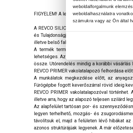
weboldalforgalmunk elemzésé
weboldalhasználatra vonatko
FIGYELEM! A leírás végén fontos információkat t
számukra vagy az Ön által ha
A REVCO SILICON gyárilag előkevert, vízzel híg
és Tulajdonságjavító adalékokat tartalmaz. Mag
illetve belső falazatainak díszítésére, valami
A termék természetes eredetű ásványi anyago
lehetséges. Az épület egyes oldalain azonos 
össze. Utórendelés mindig a korábbi vásárlás h
REVCO PRIMER vakolatalapozó felhordása előtt
A munkálatok megkezdése előtt, az anyagszü
Fúrógépbe fogott keverőszárral rövid ideig kev
REVCO PRIMER vakolatalapozóval történhet. A 
illetve arra, hogy az alapozó teljesen szilárd le
Az alapfelület tartósan por- és szennyeződésme
legyen terhelhető, mozgás- és zsugorodásmente
távolítsuk el, majd a felületen lévő hibákat a
azonos struktúrájúak legyenek. A már előzetesen 