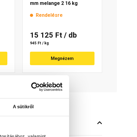
mm melange 2 16 kg
Rendelésre
15 125 Ft
/ db
945 Ft / kg
Megnézem
A sütikről
tosításához, valamint