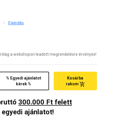
0 kérdés
zárólag a webshopon leadott megrendelésre érvényes!
% Egyedi ajánlatot
Kosárba
kérek %
rakom
bruttó
300.000 Ft felett
 egyedi ajánlatot!