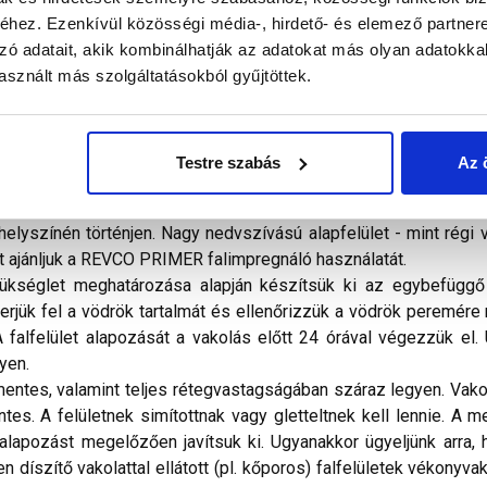
hez. Ezenkívül közösségi média-, hirdető- és elemező partner
zó adatait, akik kombinálhatják az adatokat más olyan adatokka
alál a termékkel kapcsolatban. Kérjük, figyelmesen olvassa el!
sznált más szolgáltatásokból gyűjtöttek.
ítható, szilikongyanta kötőanyagú, kvarc töltőanyagú, vödrös 
as minőségű, jó páraáteresztő képességű, jól tisztítható bevon
nt kőzetgyapot homlokzati hőszigetelő rendszerek és egyéb ásván
Testre szabás
Az 
kat tartalmaz, ezért utórendelésnél, illetve különböző gyárt
gyártási dátumú anyagot használjon, vagy a különböző gyártási
elyszínén történjen. Nagy nedvszívású alapfelület - mint régi 
 ajánljuk a REVCO PRIMER falimpregnáló használatát.
kséglet meghatározása alapján készítsük ki az egybefüggő 
erjük fel a vödrök tartalmát és ellenőrizzük a vödrök peremére
falfelület alapozását a vakolás előtt 24 órával végezzük el. 
gyen.
ntes, valamint teljes rétegvastagságában száraz legyen. Vakolt
s. A felületnek simítottnak vagy gletteltnek kell lennie. A me
z alapozást megelőzően javítsuk ki. Ugyanakkor ügyeljünk arra, 
díszítő vakolattal ellátott (pl. kőporos) falfelületek vékonyvakol