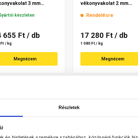
konyvakolat 3 mm
vékonyvakolat 2 mm
lange 4 16 kg
magnolia 3 16 kg
Rendelésre
Gyártói készleten
4 655 Ft
/ db
17 280 Ft
/ db
Ft / kg
1 080 Ft / kg
Megnézem
Megnézem
Részletek
ál
mak és hirdetések személyre szabásához, közösségi funkciók biz