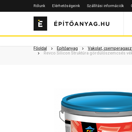
Rólunk
Elérhetőségeink
Szállítási információk
Szükséged lehet rá
Részletes 
Kapcsolódó cikkek
Főoldal
Építőanyag
Vakolat, csemperagaszt
Revco Silicon Struktúra gördülőszemcsés vé