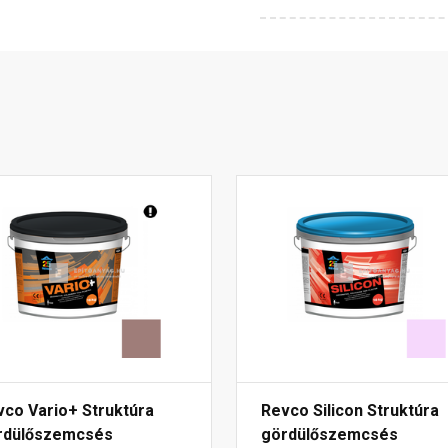
vco Vario+ Struktúra
Revco Silicon Struktúra
rdülőszemcsés
gördülőszemcsés