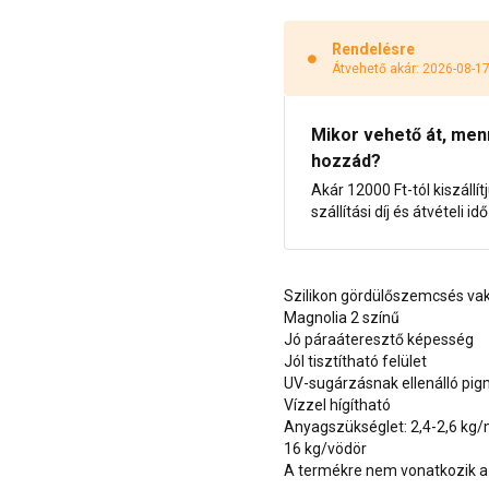
Rendelésre
Átvehető akár: 2026-08-1
Mikor vehető át, menny
hozzád?
Akár 12000 Ft-tól kiszállít
szállítási díj és átvételi i
Szilikon gördülőszemcsés va
Magnolia 2 színű
Jó páraáteresztő képesség
Jól tisztítható felület
UV-sugárzásnak ellenálló pi
Vízzel hígítható
Anyagszükséglet: 2,4-2,6 kg
16 kg/vödör
A termékre nem vonatkozik a 1