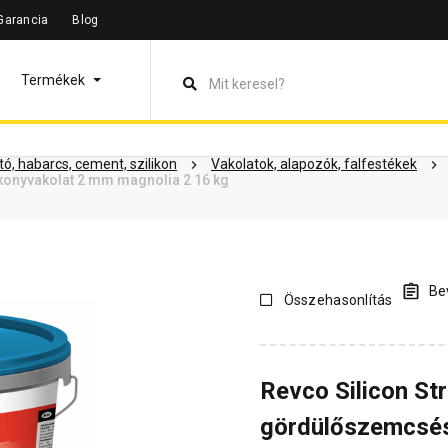
Garancia
Blog
leírás
Termékinformáció
Dokumentumok
Vásárlói vélem
Termékek
ó, habarcs, cement, szilikon
Vakolatok, alapozók, falfestékek
konyvakolat 2 mm magnolia 2 16 kg
Bev
Összehasonlítás
Revco Silicon St
gördülőszemcsés