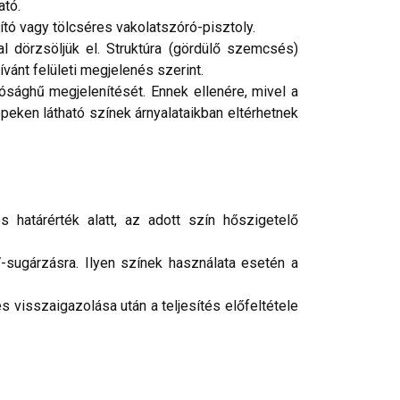
ató.
tó vagy tölcséres vakolatszóró-pisztoly.
 dörzsöljük el. Struktúra (gördülő szemcsés)
ívánt felületi megjelenés szerint.
ósághű megjelenítését. Ennek ellenére, mivel a
peken látható színek árnyalataikban eltérhetnek
 határérték alatt, az adott szín hőszigetelő
-sugárzásra. Ilyen színek használata esetén a
 visszaigazolása után a teljesítés előfeltétele