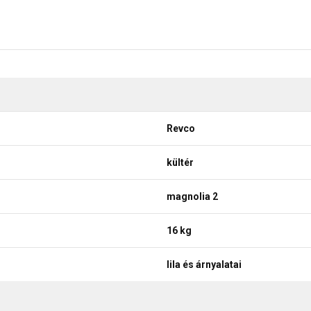
Revco
kültér
magnolia 2
16 kg
lila és árnyalatai