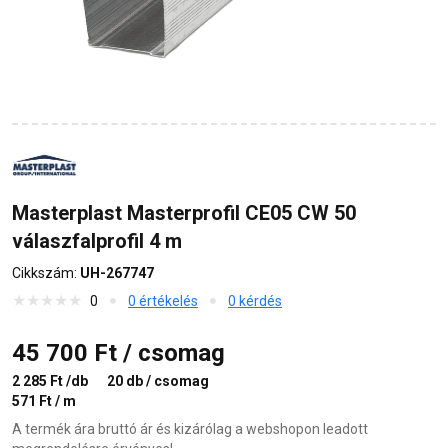
Masterplast Masterprofil CE05 CW 50
válaszfalprofil 4 m
Cikkszám:
UH-267747
0
0 értékelés
0 kérdés
45 700 Ft / csomag
2 285 Ft /db
20 db / csomag
571 Ft / m
A termék ára bruttó ár és kizárólag a webshopon leadott