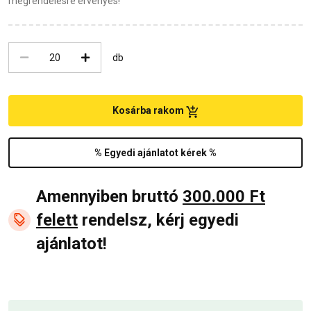
megrendelésre érvényes!
db
Kosárba rakom
% Egyedi ajánlatot kérek %
Amennyiben bruttó
300.000 Ft
felett
rendelsz, kérj egyedi
ajánlatot!