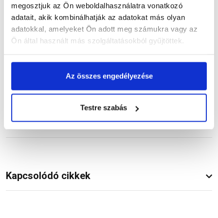
megosztjuk az Ön weboldalhasználatra vonatkozó
Dokumentumok
(2)
adatait, akik kombinálhatják az adatokat más olyan
adatokkal, amelyeket Ön adott meg számukra vagy az
Ön által használt más szolgáltatásokból gyűjtöttek.
Vásárlói vélemények
Az összes engedélyezése
Testre szabás
Kérdések és válaszok
Kapcsolódó cikkek