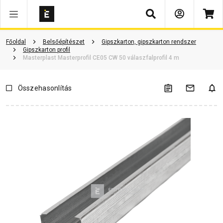
Keresés
Vásárlói vélemények
Kérdések és válaszok
Kapcsolódó cikkek
Főoldal
Belsőépítészet
Gipszkarton, gipszkarton rendszer
Gipszkarton profil
Masterplast Masterprofil CE05 CW 50 válaszfalprofil 4 m
Összehasonlítás