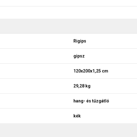
Rigips
gipsz
120x200x1,25 cm
29,28 kg
hang- és tűzgátló
kék