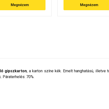
Megnézem
Megnézem
ló gipszkarton
, a karton színe kék. Emelt hanghatású, illetve 
. Páraterhelés: 70%.