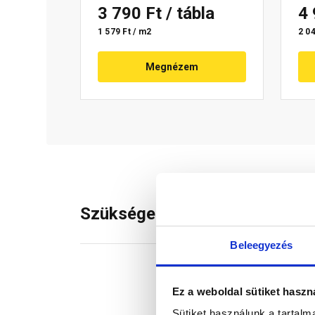
3 790 Ft
/ tábla
4
1 579 Ft / m2
2 04
Megnézem
Szükséged lehet rá
Beleegyezés
Ez a weboldal sütiket haszn
Sütiket használunk a tartal