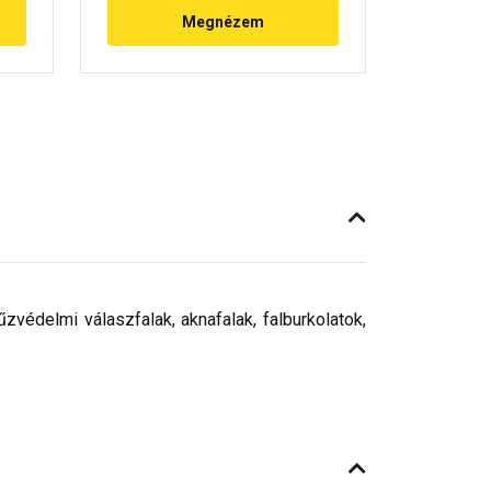
Megnézem
tűzvédelmi válaszfalak, aknafalak, falburkolatok,