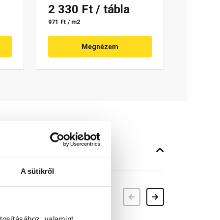
2 330 Ft
/ tábla
971 Ft / m2
Megnézem
A sütikről
Előző
Következő
tosításához, valamint