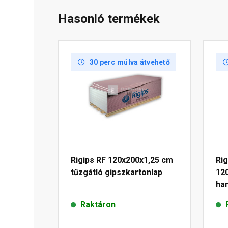
Hasonló termékek
30 perc múlva átvehető
Rigips RF 120x200x1,25 cm
Rig
tűzgátló gipszkartonlap
12
ha
imp
Raktáron