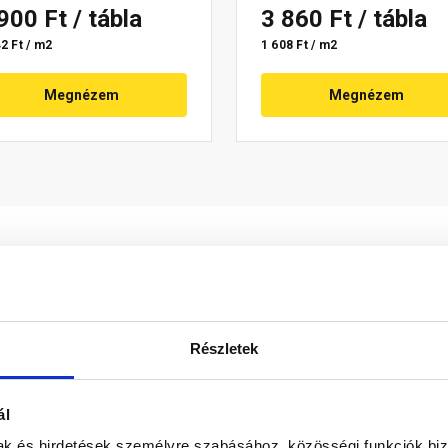
 900 Ft
/ tábla
3 860 Ft
/ tábla
2 Ft / m2
1 608 Ft / m2
Megnézem
Megnézem
Részletek
ál
mak és hirdetések személyre szabásához, közösségi funkciók biz