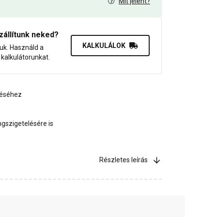
Mit jelent?
0
zállítunk neked?
KALKULÁLOK
juk. Használd a
dő kalkulátorunkat.
téséhez
gszigetelésére is
Részletes leírás