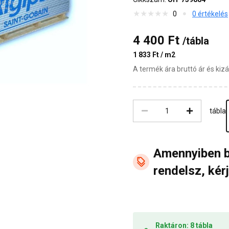
0
0 értékelés
4 400 Ft
/tábla
1 833 Ft / m2
A termék ára bruttó ár és ki
tábla
Amennyiben 
rendelsz, kérj
Raktáron: 8 tábla