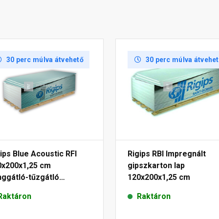
30 perc múlva átvehető
30 perc múlva átvehe
ips Blue Acoustic RFI
Rigips RBI Impregnált
0x200x1,25 cm
gipszkarton lap
nggátló-tűzgátló
120x200x1,25 cm
regnált gipszkartonlap
Raktáron
Raktáron