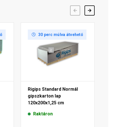
Előző
Következő
tő
30 perc múlva átvehető
Rigips Standard Normál
gipszkarton lap
120x200x1,25 cm
Raktáron