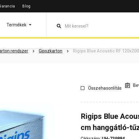
Garancia
Blog
leírás
Termékinformáció
Dokumentumok
Vásárlói vélem
Termékek
arton rendszer
Gipszkarton
Rigips Blue Acoustic RF 120x20
Bev
Összehasonlítás
Rigips Blue Acou
cm hanggátló-tűz
Cikkszám:
UH-739884