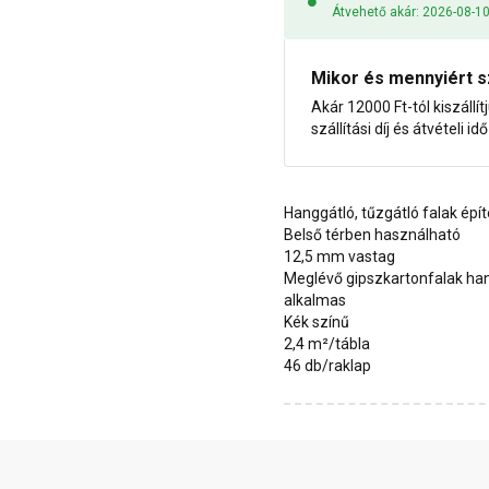
Átvehető akár: 2026-08-1
Mikor és mennyiért s
Akár 12000 Ft-tól kiszállít
szállítási díj és átvételi i
Hanggátló, tűzgátló falak épí
Belső térben használható
12,5 mm vastag
Meglévő gipszkartonfalak han
alkalmas
Kék színű
2,4 m²/tábla
46 db/raklap