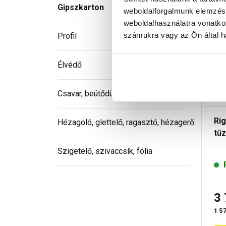
Gipszkarton
weboldalforgalmunk elemzésé
weboldalhasználatra vonatko
számukra vagy az Ön által ha
Profil
Élvédő
Csavar, beütődübel, rögzítőelem
Ri
Hézagoló, glettelő, ragasztó, hézagerősítő
tűz
Szigetelő, szivaccsík, fólia
3
1 57