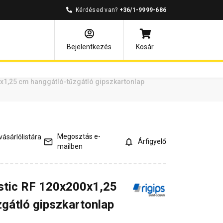
Kérdésed van?
+36/1-9999-686
ények
Kérdések és válaszok
Bejelentkezés
Kosár
0x1,25 cm hanggátló-tűzgátló gipszkartonlap
Megosztás e-
ásárlólistára
Árfigyelő
mailben
stic RF 120x200x1,25
gátló gipszkartonlap