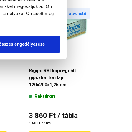
einkkel megosztjuk az Ön
l, amelyeket Ön adott meg
tő
30 perc múlva átvehető
30 
összes engedélyezése
Rigips RBI Impregnált
Rigips S
gipszkarton lap
gipszkar
120x200x1,25 cm
120x200
ap
Raktáron
Raktá
3 860 Ft
/ tábla
2 330
1 608 Ft / m2
971 Ft / m