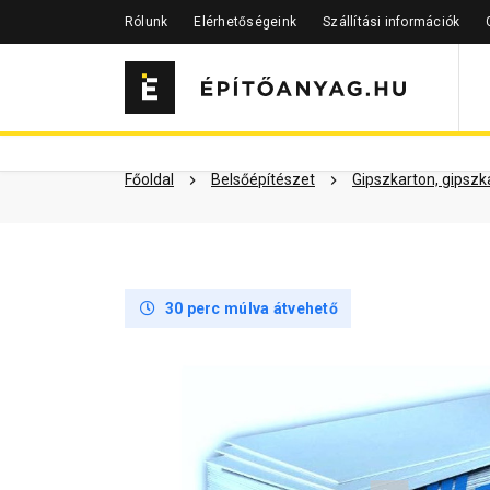
Rólunk
Elérhetőségeink
Szállítási információk
Szükséged lehet rá
Részletes 
Kapcsolódó cikkek
Főoldal
Belsőépítészet
Gipszkarton, gipszk
30 perc múlva átvehető