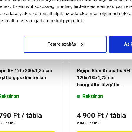
hez. Ezenkívül közösségi média-, hirdető- és elemező partner
zó adatait, akik kombinálhatják az adatokat más olyan adatokka
30 perc múlva átvehető
30 perc múlva átvehe
sznált más szolgáltatásokból gyűjtöttek.
Testre szabás
Az 
gips RF 120x200x1,25 cm
Rigips Blue Acoustic RFI
gátló gipszkartonlap
120x200x1,25 cm
hanggátló-tűzgátló
impregnált gipszkartonl
Raktáron
Raktáron
 790 Ft
/ tábla
4 900 Ft
/ tábla
9 Ft / m2
2 042 Ft / m2