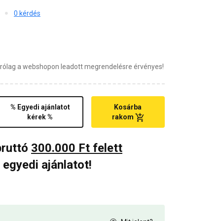
0 kérdés
zárólag a webshopon leadott megrendelésre érvényes!
% Egyedi ajánlatot
Kosárba
kérek %
rakom
bruttó
300.000 Ft felett
 egyedi ajánlatot!