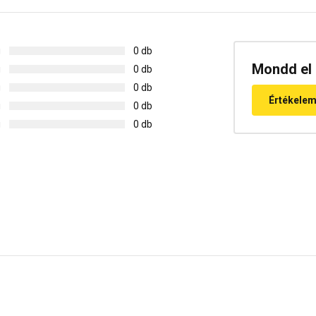
g
0 db
Mondd el 
g
0 db
g
0 db
Értékele
g
0 db
g
0 db