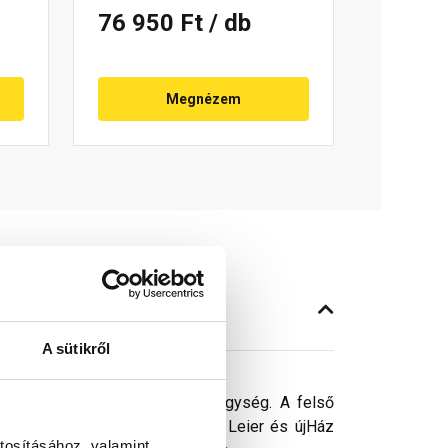
76 950 Ft
/ db
Megnézem
A sütikről
őbiztos átvezetését szolgáló egység. A felső
z behatolását. Az alsó elem, a Leier és újHáz
tosításához, valamint