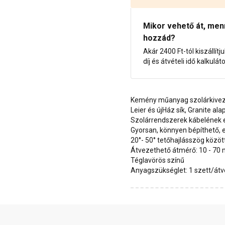
Mikor vehető át, menny
hozzád?
Akár 2400 Ft-tól kiszállítj
díj és átvételi idő kalkulát
Kemény műanyag szolárkivez
Leier és újHáz sík, Granite a
Szolárrendszerek kábelének 
Gyorsan, könnyen bépíthető, 
20°- 50° tetőhajlásszög közö
Átvezethető átmérő: 10 - 70
Téglavörös színű
Anyagszükséglet: 1 szett/át