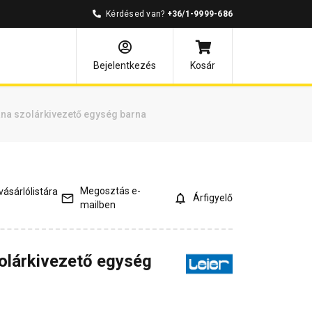
Kérdésed van?
+36/1-9999-686
és válaszok
Kapcsolódó cikkek
Bejelentkezés
Kosár
ana szolárkivezető egység barna
Megosztás e-
ásárlólistára
Árfigyelő
mailben
olárkivezető egység