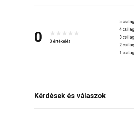
5 csilla
4 csilla
0
3 csilla
0 értékelés
2 csilla
1 csilla
Kérdések és válaszok