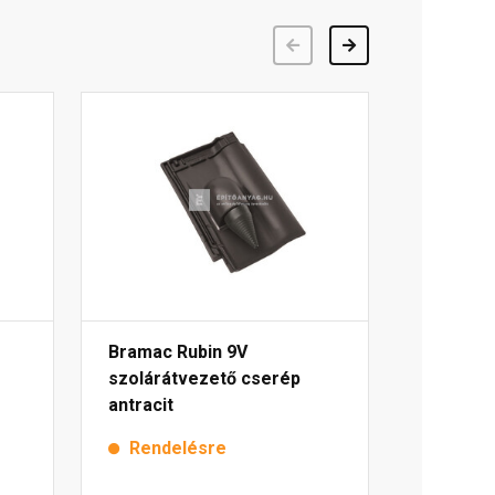
Előző
Következő
Bramac Rubin 9V
szolárátvezető cserép
antracit
Rendelésre