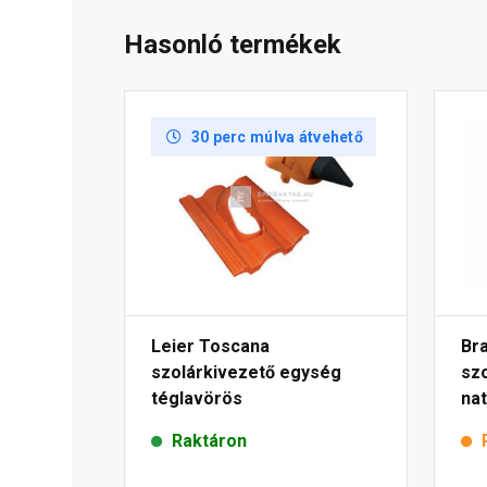
Hasonló termékek
30 perc múlva átvehető
Leier Toscana
Br
szolárkivezető egység
sz
téglavörös
na
Raktáron