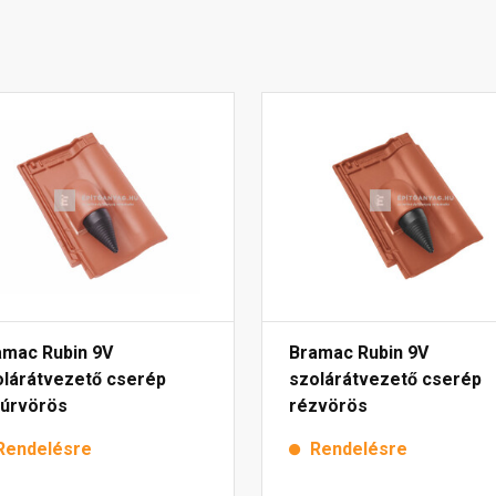
amac Rubin 9V
Bramac Rubin 9V
olárátvezető cserép
szolárátvezető cserép
túrvörös
rézvörös
Rendelésre
Rendelésre