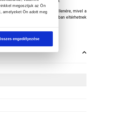
mazható, a tetőléchez csavarozva.
einkkel megosztjuk az Ön
ósághű megjelenítését. Ennek ellenére, mivel a
l, amelyeket Ön adott meg
peken látható színek árnyalataikban eltérhetnek
összes engedélyezése