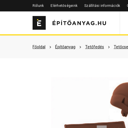
Rólunk
Elérhetőségeink
Szállítási információk
Szükséged lehet rá
Részletes 
Főoldal
Építőanyag
Tetőfedés
Tetőcse