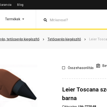
Garancia
Blog
leírás
Termékinformáció
Vásárlói vélemények
Kérdések 
Termékek
rép, tetőcserép kiegészítő
Tetőcserép kiegészítő
Leier Tosc
Bev
Összehasonlítás
Leier Toscana sz
barna
Cikkszám:
UH-772548