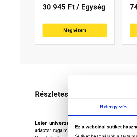
30 945 Ft
/ Egység
7
Megnézem
Részletes leírás
Beleegyezés
Leier univerzális szolárkivezető egység
a
Ez a weboldal sütiket haszn
adapter rugalmas gumiharangja szorosan körül
Sütiket használunk a tartal