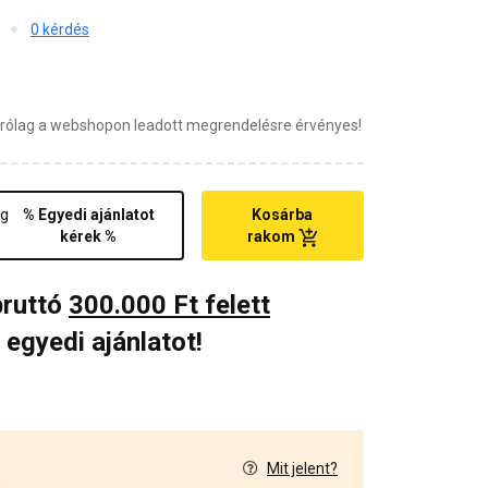
0 kérdés
zárólag a webshopon leadott megrendelésre érvényes!
ég
% Egyedi ajánlatot
Kosárba
kérek %
rakom
bruttó
300.000 Ft felett
 egyedi ajánlatot!
Mit jelent?
2