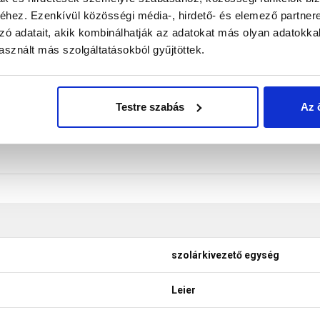
űanyag (PVC) alapcserép 20° - 50° tetőhajlásszög között alkal
hez. Ezenkívül közösségi média-, hirdető- és elemező partner
don biztosítani a termékeink színének a lehető leginkább val
zó adatait, akik kombinálhatják az adatokat más olyan adatokka
nek a legtöbb esetben nem tükrözik 100%-ban a valóságot, a ké
sznált más szolgáltatásokból gyűjtöttek.
Testre szabás
Az 
szolárkivezető egység
Leier