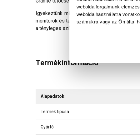
Granite tetőcserepekkel kompatibilis, kemény m
weboldalforgalmunk elemzésé
Igyekeztünk minden technikailag lehetséges mó
weboldalhasználatra vonatko
monitorok és telefonok kijelzőin megjelenő szí
számukra vagy az Ön által ha
a tényleges színektől.
Termékinformáció
Alapadatok
Termék típusa
Gyártó