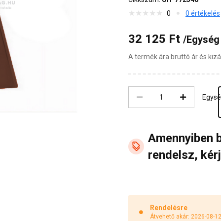
0
0 értékelés
32 125 Ft
/Egység
A termék ára bruttó ár és ki
Egys
Amennyiben 
rendelsz, kérj
Rendelésre
Átvehető akár: 2026-08-1