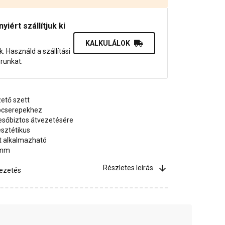
iért szállítjuk ki
KALKULÁLOK
uk. Használd a szállítási
orunkat.
ető szett
lapcserepekhez
esőbiztos átvezetésére
esztétikus
tt alkalmazható
 mm
Részletes leírás
vezetés