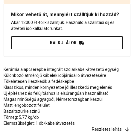
Mikor vehető át, mennyiért szállítjuk ki hozzád?
Akár 12000 Ft-tól kiszállítjuk. Használd a szállítási díj és
átvételi idő kalkulátorunkat.
KALKULÁLOK
Kerámia alapcserépbe integrált szolárkábel-átvezető egység
Különböző átmérőjű kábelek időjárásálló átvezetésére
Tökéletesen illeszkedik a fedésképbe
Klasszikus, minden környezetbe jól illeszkedő megjelenés
Új építéshez és felújításhoz is elsőrangúan használható
Magas minőségű agyagból, Németországban készül
Matt, engóbozott felület
Bazaltszürke színű
Tömeg: 5,77 kg/db
Elemszükséglet: 1 db/kábelátvezetés
Részletes leírás