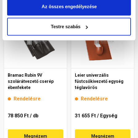
Megnézem
Megnézem
Az összes engedélyezése
Testre szabás
Bramac Rubin 9V
Leier univerzális
szolárátvezető cserép
füstcsőkivezető egység
ébenfekete
téglavörös
Rendelésre
Rendelésre
78 850 Ft
/ db
31 655 Ft
/ Egység
Megnézem
Megnézem