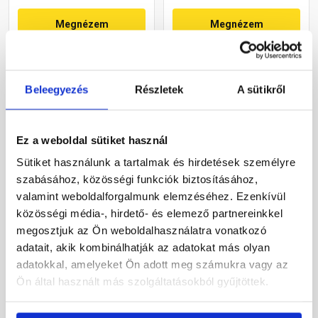
Megnézem
Megnézem
Beleegyezés
Részletek
A sütikről
Ez a weboldal sütiket használ
Sütiket használunk a tartalmak és hirdetések személyre
szabásához, közösségi funkciók biztosításához,
Leier Toscana
Leier Toscana
valamint weboldalforgalmunk elemzéséhez. Ezenkívül
szolárkivezető egység
szolárkivezető egység
közösségi média-, hirdető- és elemező partnereinkkel
barna
antracit
megosztjuk az Ön weboldalhasználatra vonatkozó
Rendelésre
Rendelésre
adatait, akik kombinálhatják az adatokat más olyan
adatokkal, amelyeket Ön adott meg számukra vagy az
32 125 Ft
/ Egység
32 125 Ft
/ Egység
Ön által használt más szolgáltatásokból gyűjtöttek.