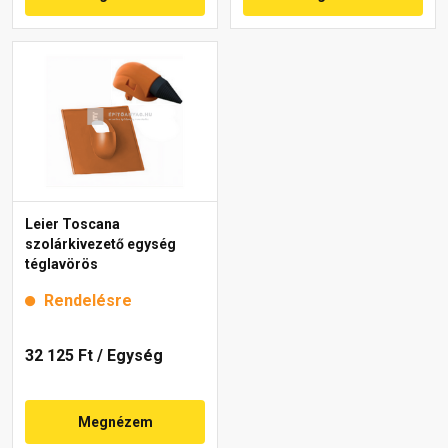
Leier Toscana
szolárkivezető egység
téglavörös
Rendelésre
32 125 Ft
/ Egység
Megnézem