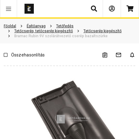
Keresés
Vásárlói vélemények
Kérdések és válaszok
Kapcsolódó cikkek
Főoldal
Építőanyag
Tetőfedés
Tetőcserép, tetőcserép kiegészítő
Tetőcserép kiegészítő
Bramac Rubin 9V szolárátvezető cserép bazaltszürke
Összehasonlítás