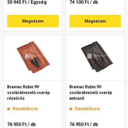
30 945 Ft
/ Egység
74 100 Ft
/ db
Megnézem
Megnézem
Bramac Rubin 9V
Bramac Rubin 9V
szolárátvezető cserép
szolárátvezető cserép
rézvörös
antracit
Rendelésre
Rendelésre
76 950 Ft
/ db
76 950 Ft
/ db