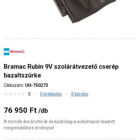
Bramac Rubin 9V szolárátvezető cserép
bazaltszürke
Cikkszám:
UH-750273
0
0 értékelés
0 kérdés
76 950 Ft
/db
A termék ára bruttó ár és kizárólag a webshopon leadott
megrendelésre érvényes!