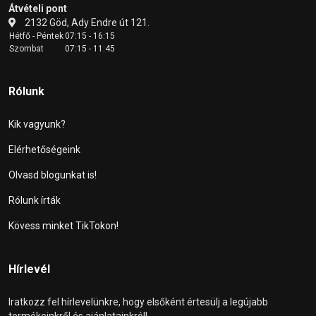
Átvételi pont
2132 Göd, Ady Endre út 121.
Hétfő - Péntek
07:15 - 16:15
Szombat
07:15 - 11:45
Rólunk
Kik vagyunk?
Elérhetőségeink
Olvasd blogunkat is!
Rólunk írták
Kövess minket TikTokon!
Hírlevél
Iratkozz fel hírlevelünkre, hogy elsőként értesülj a legújabb
termékeinkről és ajánlatainkról!