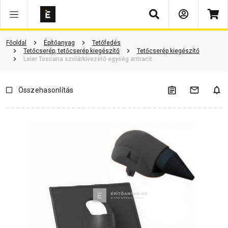
Keresés
Vásárlói vélemények
Kérdések és válaszok
Kapcsolódó cikkek
Főoldal
Építőanyag
Tetőfedés
Tetőcserép, tetőcserép kiegészítő
Tetőcserép kiegészítő
Leier Toscana szolárkivezető egység antracit
Összehasonlítás