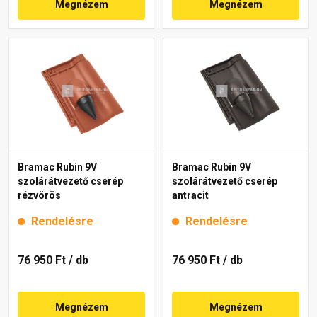
Megnézem
Megnézem
Bramac Rubin 9V
Bramac Rubin 9V
szolárátvezető cserép
szolárátvezető cserép
rézvörös
antracit
Rendelésre
Rendelésre
76 950 Ft
/ db
76 950 Ft
/ db
Megnézem
Megnézem