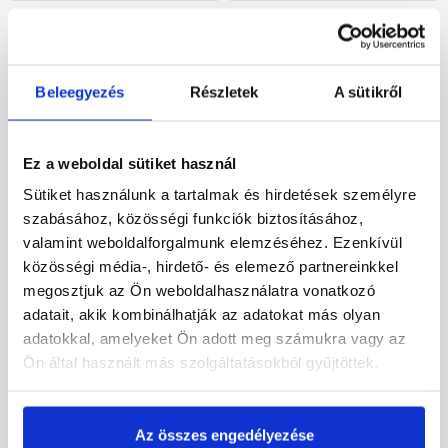
Beleegyezés
Részletek
A sütikről
Ez a weboldal sütiket használ
Sütiket használunk a tartalmak és hirdetések személyre
Leier Toscana
Bramac Rubin 9V
szolárkivezető egység
szolárátvezető cserép
szabásához, közösségi funkciók biztosításához,
barna
ébenfekete
valamint weboldalforgalmunk elemzéséhez. Ezenkívül
közösségi média-, hirdető- és elemező partnereinkkel
Rendelésre
Rendelésre
megosztjuk az Ön weboldalhasználatra vonatkozó
adatait, akik kombinálhatják az adatokat más olyan
32 125 Ft
/ Egység
78 850 Ft
/ db
adatokkal, amelyeket Ön adott meg számukra vagy az
Ön által használt más szolgáltatásokból gyűjtöttek.
Megnézem
Megnézem
Az összes engedélyezése