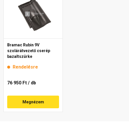
Bramac Rubin 9V
szolárátvezető cserép
bazaltszürke
Rendelésre
76 950 Ft
/ db
Megnézem