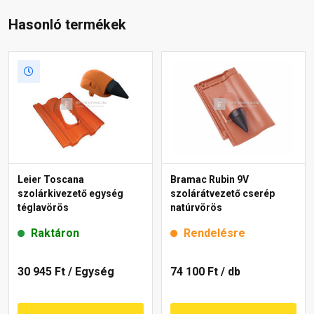
Hasonló termékek
Leier Toscana
Bramac Rubin 9V
szolárkivezető egység
szolárátvezető cserép
téglavörös
natúrvörös
Raktáron
Rendelésre
30 945 Ft
/ Egység
74 100 Ft
/ db