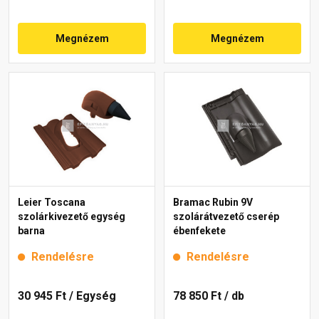
Megnézem
Megnézem
Leier Toscana
Bramac Rubin 9V
szolárkivezető egység
szolárátvezető cserép
barna
ébenfekete
Rendelésre
Rendelésre
30 945 Ft
/ Egység
78 850 Ft
/ db