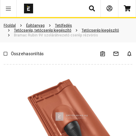
Keresés
Vásárlói vélemények
Kérdések és válaszok
Kapcsolódó cikkek
Főoldal
Építőanyag
Tetőfedés
Tetőcserép, tetőcserép kiegészítő
Tetőcserép kiegészítő
Bramac Rubin 9V szolárátvezető cserép rézvörös
Összehasonlítás