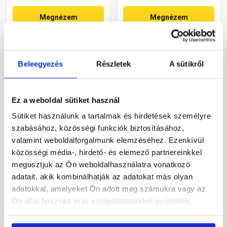
Megnézem
Megnézem
Beleegyezés
Részletek
A sütikről
Ez a weboldal sütiket használ
Sütiket használunk a tartalmak és hirdetések személyre
szabásához, közösségi funkciók biztosításához,
Leier univerzális
Bramac Rubin 9V
valamint weboldalforgalmunk elemzéséhez. Ezenkívül
füstcsőkivezető egység
szolárátvezető cserép
közösségi média-, hirdető- és elemező partnereinkkel
téglavörös
bazaltszürke
megosztjuk az Ön weboldalhasználatra vonatkozó
Rendelésre
Rendelésre
adatait, akik kombinálhatják az adatokat más olyan
adatokkal, amelyeket Ön adott meg számukra vagy az
31 655 Ft
/ Egység
76 950 Ft
/ db
Ön által használt más szolgáltatásokból gyűjtöttek.