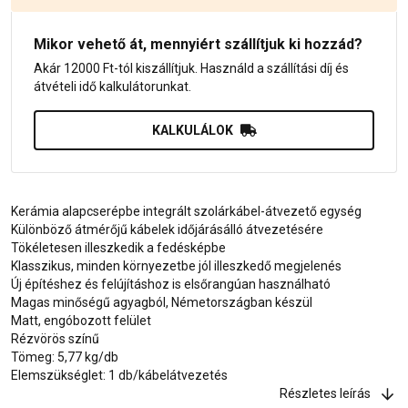
Mikor vehető át, mennyiért szállítjuk ki hozzád?
Akár 12000 Ft-tól kiszállítjuk. Használd a szállítási díj és
átvételi idő kalkulátorunkat.
KALKULÁLOK
Kerámia alapcserépbe integrált szolárkábel-átvezető egység
Különböző átmérőjű kábelek időjárásálló átvezetésére
Tökéletesen illeszkedik a fedésképbe
Klasszikus, minden környezetbe jól illeszkedő megjelenés
Új építéshez és felújításhoz is elsőrangúan használható
Magas minőségű agyagból, Németországban készül
Matt, engóbozott felület
Rézvörös színű
Tömeg: 5,77 kg/db
Elemszükséglet: 1 db/kábelátvezetés
Részletes leírás