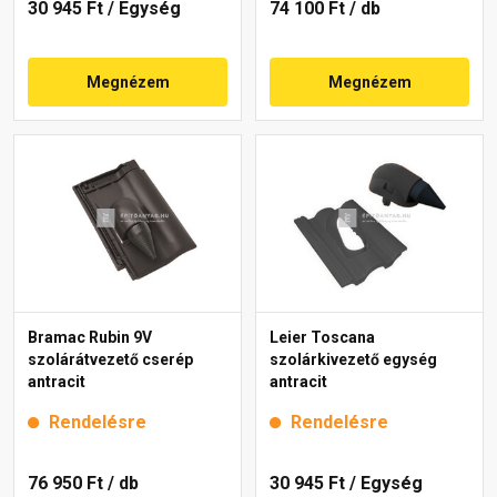
30 945 Ft
/ Egység
74 100 Ft
/ db
Megnézem
Megnézem
Bramac Rubin 9V
Leier Toscana
szolárátvezető cserép
szolárkivezető egység
antracit
antracit
Rendelésre
Rendelésre
76 950 Ft
/ db
30 945 Ft
/ Egység