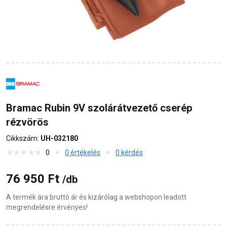
Bramac Rubin 9V szolárátvezető cserép
rézvörös
Cikkszám:
UH-032180
0
0 értékelés
0 kérdés
76 950 Ft
/db
A termék ára bruttó ár és kizárólag a webshopon leadott
megrendelésre érvényes!