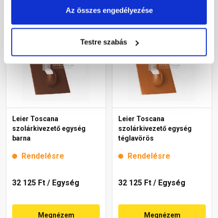
Megnézem
Megnézem
Az összes engedélyezése
Testre szabás
Leier Toscana
Leier Toscana
szolárkivezető egység
szolárkivezető egység
barna
téglavörös
Rendelésre
Rendelésre
32 125 Ft
/ Egység
32 125 Ft
/ Egység
Megnézem
Megnézem