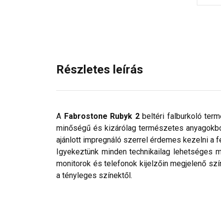
Részletes leírás
A
Fabrostone Rubyk 2
beltéri falburkoló ter
minőségű és kizárólag természetes anyagokból 
ajánlott impregnáló szerrel érdemes kezelni a f
Igyekeztünk minden technikailag lehetséges mó
monitorok és telefonok kijelzőin megjelenő szí
a tényleges színektől.