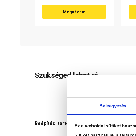
Megnézem
Szükséged lehet rá
Beleegyezés
Beépítési tartozék
Ez a weboldal sütiket haszn
Sütiket használunk a tartal