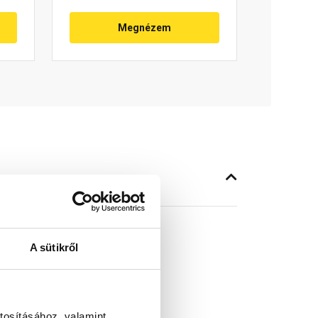
Megnézem
A sütikről
tő
tosításához, valamint