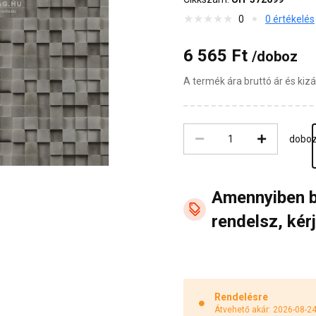
0
0 értékelés
6 565 Ft
/doboz
A termék ára bruttó ár és ki
dobo
Amennyiben 
rendelsz, kérj
Rendelésre
Átvehető akár: 2026-08-2