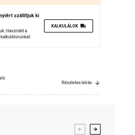
iért szállítjuk ki
KALKULÁLOK
juk. Használd a
dő kalkulátorunkat.
ató
Részletes leírás
Előző
Következő