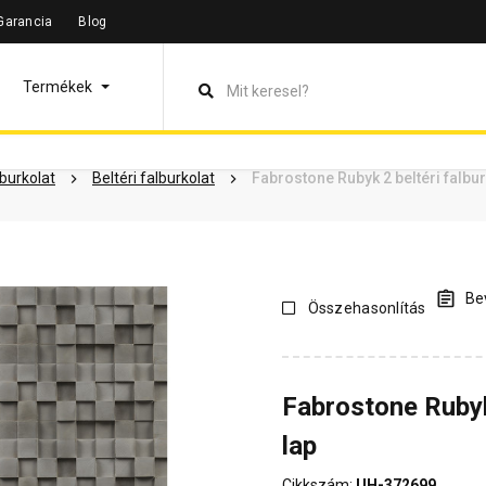
Garancia
Blog
leírás
Termékinformáció
Dokumentumok
Vásárlói vélem
Termékek
lburkolat
Beltéri falburkolat
Fabrostone Rubyk 2 beltéri falbur
Bev
Összehasonlítás
Fabrostone Rubyk
lap
Cikkszám:
UH-372699