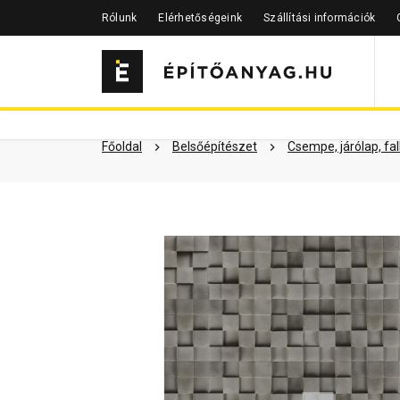
Rólunk
Elérhetőségeink
Szállítási információk
Szükséged lehet rá
Részletes 
Kapcsolódó cikkek
Főoldal
Belsőépítészet
Csempe, járólap, fa