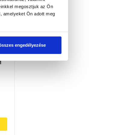
einkkel megosztjuk az Ön
l, amelyeket Ön adott meg
összes engedélyezése
1