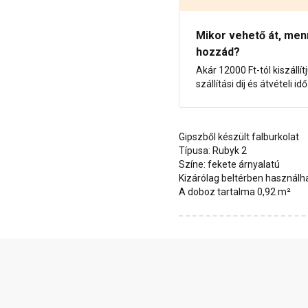
Mikor vehető át, menny
hozzád?
Akár 12000 Ft-tól kiszállít
szállítási díj és átvételi i
Gipszből készült falburkolat
Típusa: Rubyk 2
Színe: fekete árnyalatú
Kizárólag beltérben használh
A doboz tartalma 0,92 m²