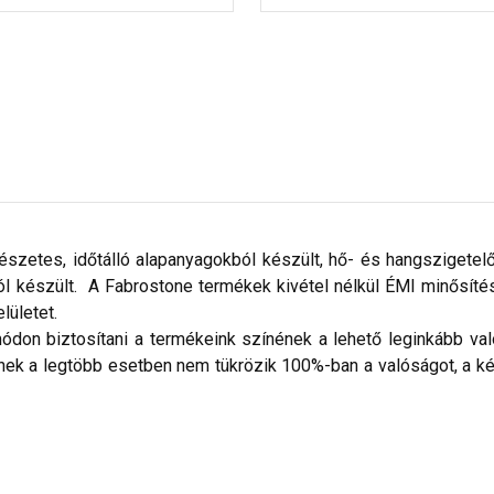
mészetes, időtálló alapanyagokból készült, hő- és hangszigetel
készült. A Fabrostone termékek kivétel nélkül ÉMI minősítéss
elületet.
don biztosítani a termékeink színének a lehető leginkább val
nek a legtöbb esetben nem tükrözik 100%-ban a valóságot, a ké