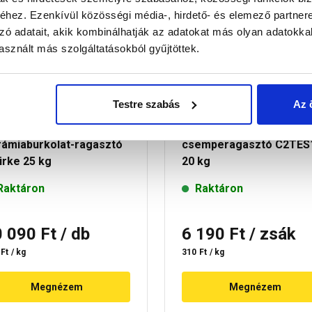
hez. Ezenkívül közösségi média-, hirdető- és elemező partner
zó adatait, akik kombinálhatják az adatokat más olyan adatokka
sznált más szolgáltatásokból gyűjtöttek.
Testre szabás
Az 
pei Keraflex S1
Cemix 8245 S1 Flex
rámiaburkolat-ragasztó
csemperagasztó C2TES
ürke 25 kg
20 kg
Raktáron
Raktáron
0 090 Ft
/ db
6 190 Ft
/ zsák
Ft / kg
310 Ft / kg
Megnézem
Megnézem