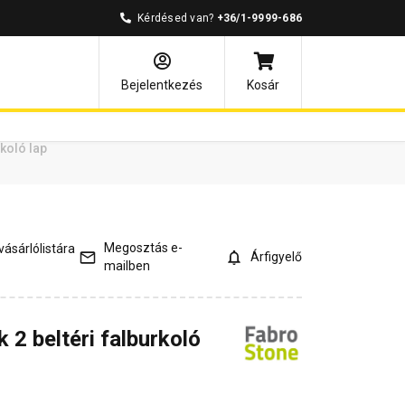
Kérdésed van?
+36/1-9999-686
ények
Kérdések és válaszok
Bejelentkezés
Kosár
koló lap
Megosztás e-
ásárlólistára
Árfigyelő
mailben
 2 beltéri falburkoló