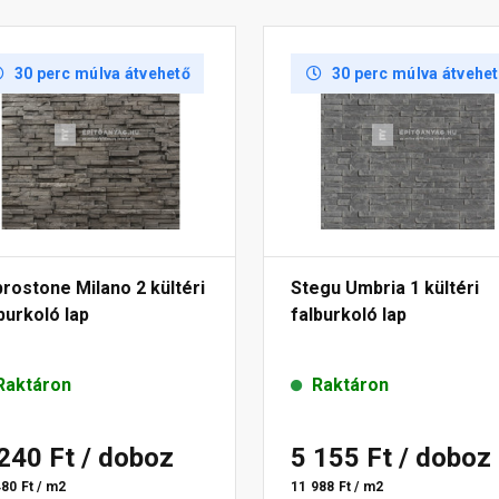
30 perc múlva átvehető
30 perc múlva átvehe
rostone Milano 2 kültéri
Stegu Umbria 1 kültéri
burkoló lap
falburkoló lap
Raktáron
Raktáron
 240 Ft
/ doboz
5 155 Ft
/ doboz
80 Ft / m2
11 988 Ft / m2