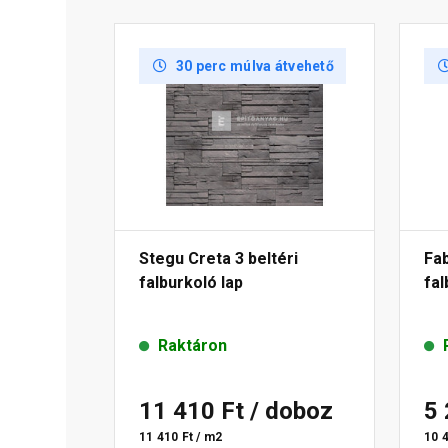
30 perc múlva átvehető
Stegu Creta 3 beltéri
Fab
falburkoló lap
fal
Raktáron
11 410 Ft
/ doboz
5
11 410 Ft / m2
10 4