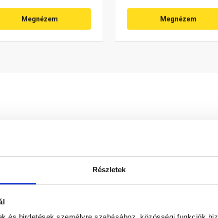
Megnézem
Megnézem
Részletek
ál
30 perc múlva átvehető
30 perc múlva átvehe
mak és hirdetések személyre szabásához, közösségi funkciók biz