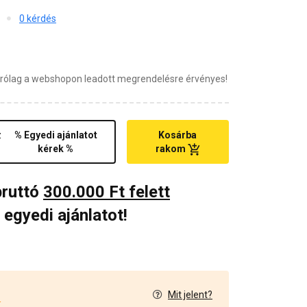
0 kérdés
zárólag a webshopon leadott megrendelésre érvényes!
z
% Egyedi ajánlatot
Kosárba
kérek %
rakom
bruttó
300.000 Ft felett
 egyedi ajánlatot!
Mit jelent?
4