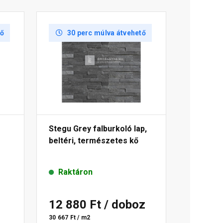
tő
30 perc múlva átvehető
Stegu Grey falburkoló lap,
beltéri, természetes kő
Raktáron
12 880 Ft
/ doboz
30 667 Ft / m2