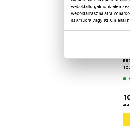
weboldalforgalmunk elemzésé
weboldalhasználatra vonatko
számukra vagy az Ön által ha
Ma
ke
sz
1
404 