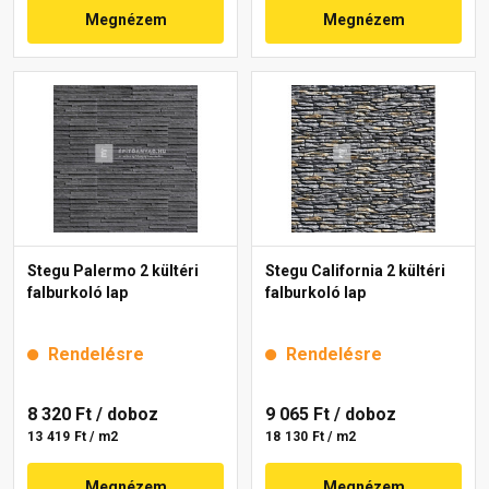
Megnézem
Megnézem
Stegu Palermo 2 kültéri
Stegu California 2 kültéri
falburkoló lap
falburkoló lap
Rendelésre
Rendelésre
8 320 Ft
/ doboz
9 065 Ft
/ doboz
13 419 Ft / m2
18 130 Ft / m2
Megnézem
Megnézem