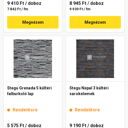
9 410 Ft
/ doboz
8 945 Ft
/ doboz
7 842 Ft / fm
9 939 Ft / fm
Megnézem
Megnézem
Stegu Grenada 5 kültéri
Stegu Nepal 3 kültéri
falburkoló lap
sarokelemek
Rendelésre
Rendelésre
5 575 Ft
/ doboz
9 190 Ft
/ doboz