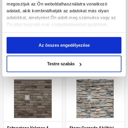
megosztjuk az Ön weboldalhasználatra vonatkozó
Fabrostone Barcelona 1
Fabrostone Loft 3 kültéri
adatait, akik kombinálhatják az adatokat más olyan
beltéri falburkoló lap
falburkoló lap
adatokkal, amelyeket Ön adott meg számukra vagy az
Ön által használt más szolgáltatásokból gyűjtöttek.
Rendelésre
Rendelésre
6 685 Ft
/ doboz
17 790 Ft
/ doboz
Az összes engedélyezése
6 685 Ft / m2
18 531 Ft / m2
Megnézem
Megnézem
Testre szabás