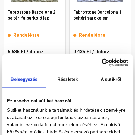
Fabrostone Barcelona 2
Fabrostone Barcelona 1
beltéri falburkoló lap
beltéri sarokelem
Rendelésre
Rendelésre
6 685 Ft
/ doboz
9 435 Ft
/ doboz
6 685 Ft / m2
4 493 Ft / fm
Megnézem
Megnézem
Beleegyezés
Részletek
A sütikről
Ez a weboldal sütiket használ
Sütiket használunk a tartalmak és hirdetések személyre
szabásához, közösségi funkciók biztosításához,
valamint weboldalforgalmunk elemzéséhez. Ezenkívül
közösségi média-, hirdető- és elemező partnereinkkel