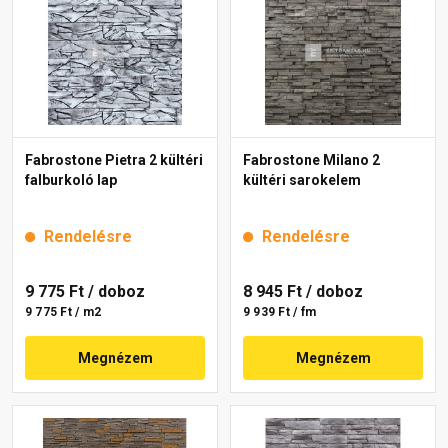
Fabrostone Pietra 2 kültéri
Fabrostone Milano 2
falburkoló lap
kültéri sarokelem
Rendelésre
Rendelésre
9 775 Ft
/ doboz
8 945 Ft
/ doboz
9 775 Ft / m2
9 939 Ft / fm
Megnézem
Megnézem