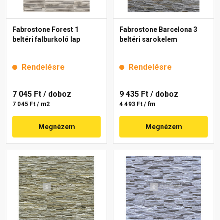
Fabrostone Forest 1
Fabrostone Barcelona 3
beltéri falburkoló lap
beltéri sarokelem
Rendelésre
Rendelésre
7 045 Ft
/ doboz
9 435 Ft
/ doboz
7 045 Ft / m2
4 493 Ft / fm
Megnézem
Megnézem