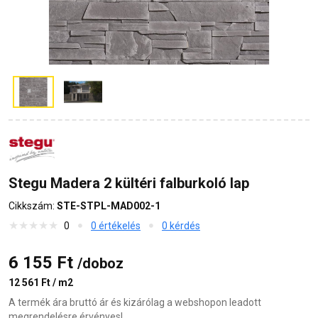
Stegu Madera 2 kültéri falburkoló lap
Cikkszám:
STE-STPL-MAD002-1
0
0 értékelés
0 kérdés
6 155 Ft
/doboz
12 561 Ft / m2
A termék ára bruttó ár és kizárólag a webshopon leadott
megrendelésre érvényes!