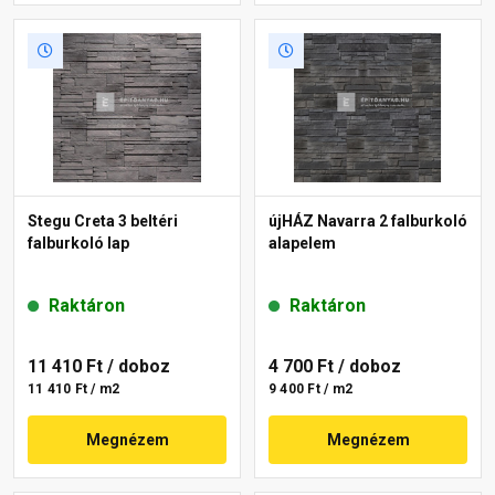
Stegu Creta 3 beltéri
újHÁZ Navarra 2 falburkoló
falburkoló lap
alapelem
Raktáron
Raktáron
11 410 Ft
/ doboz
4 700 Ft
/ doboz
11 410 Ft / m2
9 400 Ft / m2
Megnézem
Megnézem