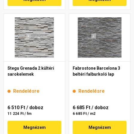
Stegu Grenada 2 kültéri
Fabrostone Barcelona 3
sarokelemek
beltéri falburkoló lap
Rendelésre
Rendelésre
6 510 Ft
/ doboz
6 685 Ft
/ doboz
11 224 Ft / fm
6 685 Ft / m2
Megnézem
Megnézem