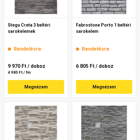
Stegu Creta 3 beltéri
Fabrostone Porto 1 beltéri
sarokelemek
sarokelem
Rendelésre
Rendelésre
9 970 Ft
/ doboz
6 805 Ft
/ doboz
4 985 Ft / fm
Megnézem
Megnézem