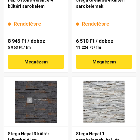
Fabrostone Velence 4
Stegu Grenada 4 kültéri
kültéri sarokelem
sarokelemek
Rendelésre
Rendelésre
8 945 Ft
/ doboz
6 510 Ft
/ doboz
5 963 Ft / fm
11 224 Ft / fm
Megnézem
Megnézem
Stegu Nepal 3 kültéri
Stegu Nepal 1