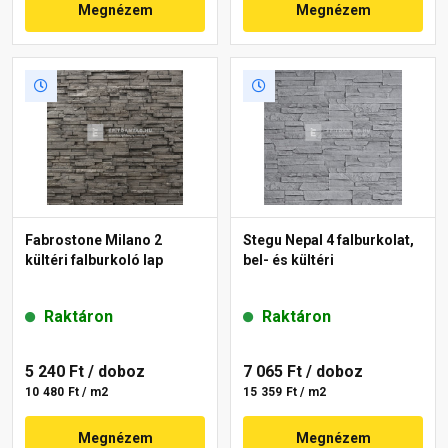
Megnézem
Megnézem
Fabrostone Milano 2
Stegu Nepal 4 falburkolat,
kültéri falburkoló lap
bel- és kültéri
Raktáron
Raktáron
5 240 Ft
/ doboz
7 065 Ft
/ doboz
10 480 Ft / m2
15 359 Ft / m2
Megnézem
Megnézem