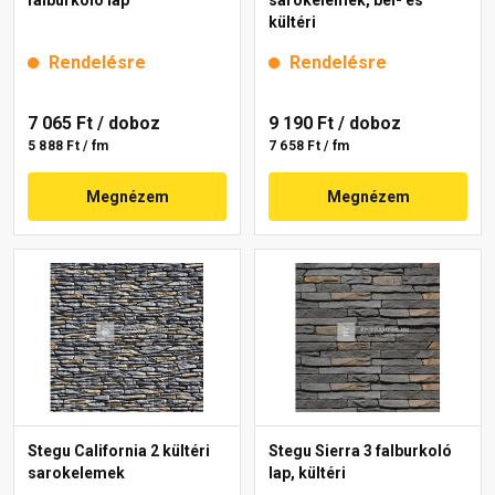
falburkoló lap
sarokelemek, bel- és
kültéri
Rendelésre
Rendelésre
7 065 Ft
/ doboz
9 190 Ft
/ doboz
5 888 Ft / fm
7 658 Ft / fm
Megnézem
Megnézem
Stegu California 2 kültéri
Stegu Sierra 3 falburkoló
sarokelemek
lap, kültéri