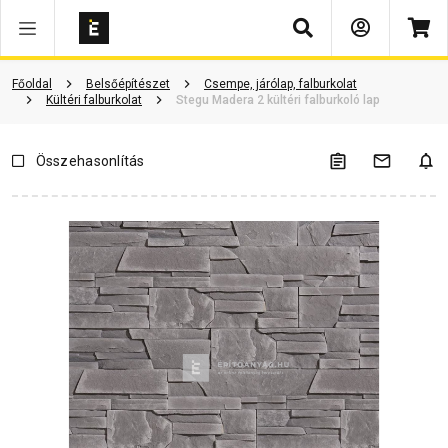
Keresés
Vásárlói vélemények
Kérdések és válaszok
Kapcsolódó cikkek
Főoldal
Belsőépítészet
Csempe, járólap, falburkolat
Kültéri falburkolat
Stegu Madera 2 kültéri falburkoló lap
Összehasonlítás