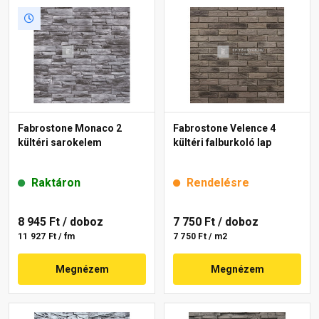
Fabrostone Monaco 2
Fabrostone Velence 4
kültéri sarokelem
kültéri falburkoló lap
Raktáron
Rendelésre
8 945 Ft
/ doboz
7 750 Ft
/ doboz
11 927 Ft / fm
7 750 Ft / m2
Megnézem
Megnézem