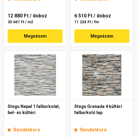
12 880 Ft
/ doboz
6 510 Ft
/ doboz
30 667 Ft / m2
11 224 Ft / fm
Megnézem
Megnézem
Stegu Nepal 1 falburkolat,
Stegu Grenada 4 kültéri
bel- és kültéri
falburkoló lap
Rendelésre
Rendelésre