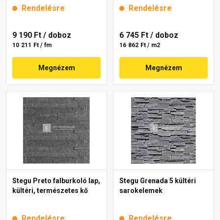
Rendelésre
Rendelésre
9 190 Ft
/ doboz
6 745 Ft
/ doboz
10 211 Ft / fm
16 862 Ft / m2
Megnézem
Megnézem
Stegu Preto falburkoló lap,
Stegu Grenada 5 kültéri
kültéri, természetes kő
sarokelemek
Rendelésre
Rendelésre