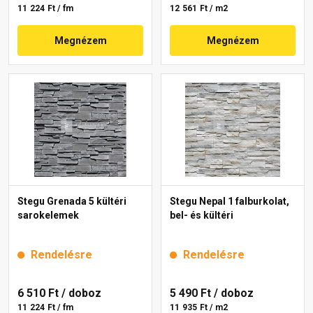
11 224 Ft / fm
12 561 Ft / m2
Megnézem
Megnézem
Stegu Grenada 5 kültéri
Stegu Nepal 1 falburkolat,
sarokelemek
bel- és kültéri
Rendelésre
Rendelésre
6 510 Ft
/ doboz
5 490 Ft
/ doboz
11 224 Ft / fm
11 935 Ft / m2