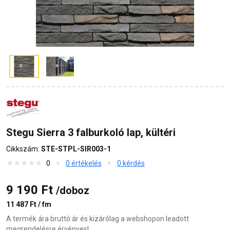
Stegu Sierra 3 falburkoló lap, kültéri
Cikkszám:
STE-STPL-SIR003-1
0
0 értékelés
0 kérdés
9 190 Ft
/doboz
11 487 Ft / fm
A termék ára bruttó ár és kizárólag a webshopon leadott
megrendelésre érvényes!