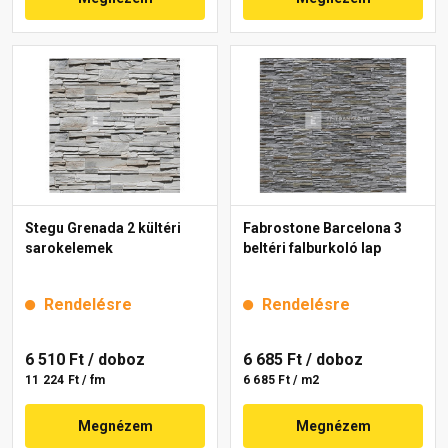
Stegu Grenada 2 kültéri
Fabrostone Barcelona 3
sarokelemek
beltéri falburkoló lap
Rendelésre
Rendelésre
6 510 Ft
/ doboz
6 685 Ft
/ doboz
11 224 Ft / fm
6 685 Ft / m2
Megnézem
Megnézem