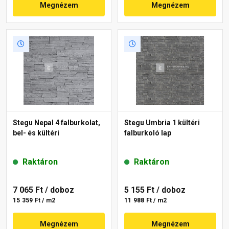
Megnézem
Megnézem
Stegu Nepal 4 falburkolat,
Stegu Umbria 1 kültéri
bel- és kültéri
falburkoló lap
Raktáron
Raktáron
7 065 Ft
/ doboz
5 155 Ft
/ doboz
15 359 Ft / m2
11 988 Ft / m2
Megnézem
Megnézem