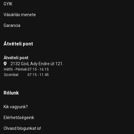
GYIK
Vásárlás menete
Garancia
Átvételi pont
Átvételi pont
2132 Göd, Ady Endre út 121.
Hétfő - Péntek
07:15 - 16:15
Szombat
07:15 - 11:45
Rólunk
Kik vagyunk?
Elérhetőségeink
Olvasd blogunkat is!