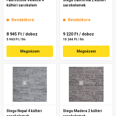
Fabrostone Velence 4
Stegu California 2 kültéri
kültéri sarokelem
sarokelemek
Rendelésre
Rendelésre
8 945 Ft
/ doboz
9 220 Ft
/ doboz
5 963 Ft / fm
10 244 Ft / fm
Megnézem
Megnézem
Stegu Nepal 4 kültéri
Stegu Madera 2 kültéri