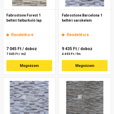
Fabrostone Forest 1
Fabrostone Barcelona 1
beltéri falburkoló lap
beltéri sarokelem
Rendelésre
Rendelésre
7 045 Ft
/ doboz
9 435 Ft
/ doboz
7 045 Ft / m2
4 493 Ft / fm
Megnézem
Megnézem