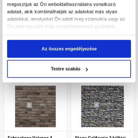
megosztjuk az Ön weboldalhasználatra vonatkozó
Fabrostone Barcelona 2
Fabrostone Loft 3 kültéri
adatait, akik kombinálhatják az adatokat más olyan
beltéri falburkoló lap
falburkoló lap
adatokkal, amelyeket Ön adott meg számukra vagy az
Ön által használt más szolgáltatásokból gyűjtöttek.
Rendelésre
Rendelésre
6 685 Ft
/ doboz
17 790 Ft
/ doboz
Az összes engedélyezése
6 685 Ft / m2
18 531 Ft / m2
Megnézem
Megnézem
Testre szabás