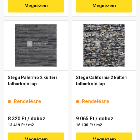
Megnézem
Megnézem
Stegu Palermo 2 kültéri
Stegu California 2 kültéri
falburkoló lap
falburkoló lap
Rendelésre
Rendelésre
8 320 Ft
/ doboz
9 065 Ft
/ doboz
13 419 Ft / m2
18 130 Ft / m2
Megnézem
Megnézem