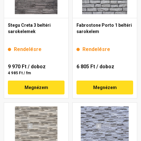
Stegu Creta 3 beltéri
Fabrostone Porto 1 beltéri
sarokelemek
sarokelem
Rendelésre
Rendelésre
9 970 Ft
/ doboz
6 805 Ft
/ doboz
4 985 Ft / fm
Megnézem
Megnézem