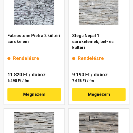
Fabrostone Pietra 2 kültéri
Stegu Nepal 1
sarokelem
sarokelemek, bel- és
kültéri
Rendelésre
Rendelésre
11 820 Ft
/ doboz
9 190 Ft
/ doboz
6 495 Ft / fm
7 658 Ft / fm
Megnézem
Megnézem