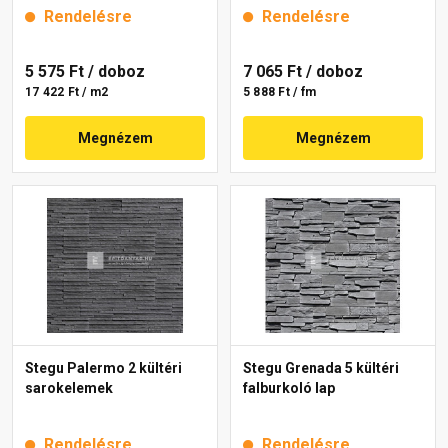
Rendelésre
Rendelésre
5 575 Ft
/ doboz
7 065 Ft
/ doboz
17 422 Ft / m2
5 888 Ft / fm
Megnézem
Megnézem
Stegu Palermo 2 kültéri
Stegu Grenada 5 kültéri
sarokelemek
falburkoló lap
Rendelésre
Rendelésre