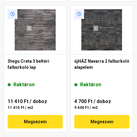
Stegu Creta 3 beltéri
újHÁZ Navarra 2 falburkoló
falburkoló lap
alapelem
Raktáron
Raktáron
11 410 Ft
/ doboz
4 700 Ft
/ doboz
11 410 Ft / m2
9 400 Ft / m2
Megnézem
Megnézem