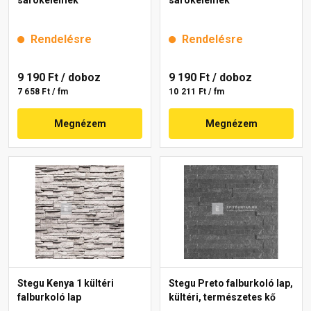
sarokelemek
sarokelemek
Rendelésre
Rendelésre
9 190 Ft
/ doboz
9 190 Ft
/ doboz
7 658 Ft / fm
10 211 Ft / fm
Megnézem
Megnézem
Stegu Kenya 1 kültéri
Stegu Preto falburkoló lap,
falburkoló lap
kültéri, természetes kő