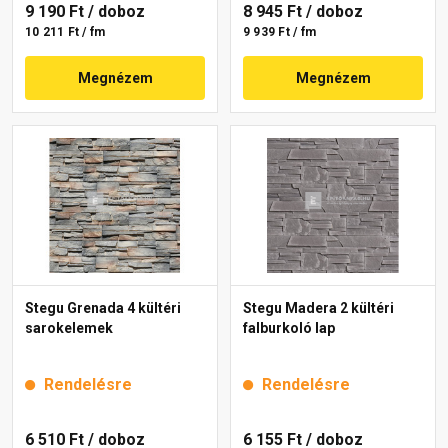
9 190 Ft
/ doboz
8 945 Ft
/ doboz
10 211 Ft / fm
9 939 Ft / fm
Megnézem
Megnézem
Stegu Grenada 4 kültéri
Stegu Madera 2 kültéri
sarokelemek
falburkoló lap
Rendelésre
Rendelésre
6 510 Ft
/ doboz
6 155 Ft
/ doboz