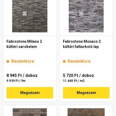
Fabrostone Milano 2
Fabrostone Monaco 2
kültéri sarokelem
kültéri falburkoló lap
Rendelésre
Rendelésre
8 945 Ft
/ doboz
5 720 Ft
/ doboz
9 939 Ft / fm
11 440 Ft / m2
Megnézem
Megnézem