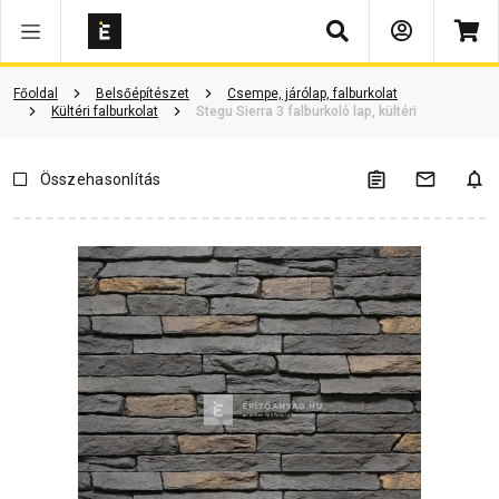
Keresés
Vásárlói vélemények
Kérdések és válaszok
Kapcsolódó cikkek
Főoldal
Belsőépítészet
Csempe, járólap, falburkolat
Kültéri falburkolat
Stegu Sierra 3 falburkoló lap, kültéri
Összehasonlítás