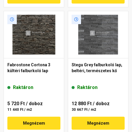
Fabrostone Cortona 3
Stegu Grey falburkoló lap,
kültéri falburkoló lap
beltéri, természetes kő
Raktáron
Raktáron
5 720 Ft
/ doboz
12 880 Ft
/ doboz
11 440 Ft / m2
30 667 Ft / m2
Megnézem
Megnézem