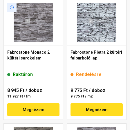
Fabrostone Monaco 2
Fabrostone Pietra 2 kültéri
kültéri sarokelem
falburkoló lap
Raktáron
Rendelésre
8 945 Ft
/ doboz
9 775 Ft
/ doboz
11 927 Ft / fm
9 775 Ft / m2
Megnézem
Megnézem