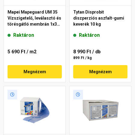
Mapei Mapeguard UM 35
Tytan Disprobit
Vízszigetelő, leválasztó és
diszperziós aszfalt-gumi
törésgátló membrán 1x30
keverék 10 kg
m
Raktáron
Raktáron
5 690 Ft
/ m2
8 990 Ft
/ db
899 Ft / kg
Megnézem
Megnézem