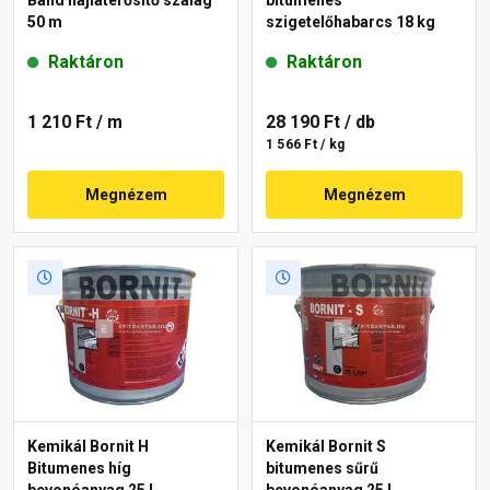
50 m
szigetelőhabarcs 18 kg
Raktáron
Raktáron
1 210 Ft
/ m
28 190 Ft
/ db
1 566 Ft / kg
Megnézem
Megnézem
Kemikál Bornit H
Kemikál Bornit S
Bitumenes híg
bitumenes sűrű
bevonóanyag 25 l
bevonóanyag 25 l