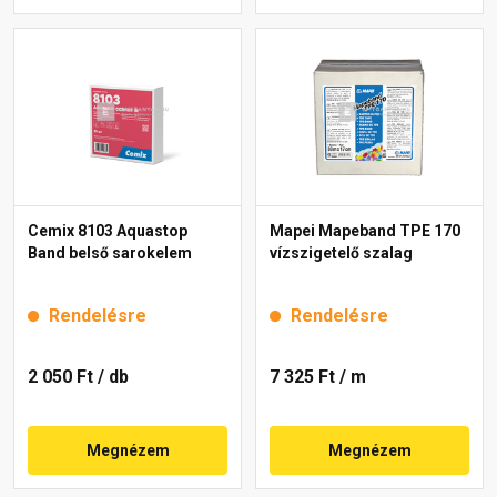
Cemix 8103 Aquastop
Mapei Mapeband TPE 170
Band belső sarokelem
vízszigetelő szalag
Rendelésre
Rendelésre
2 050 Ft
/ db
7 325 Ft
/ m
Megnézem
Megnézem