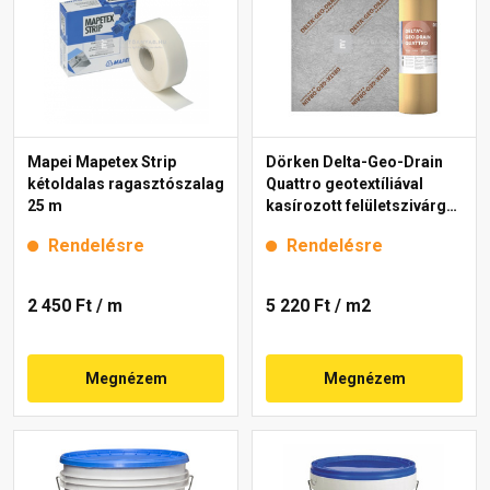
Mapei Mapetex Strip
Dörken Delta-Geo-Drain
kétoldalas ragasztószalag
Quattro geotextíliával
25 m
kasírozott felületszivárgó
lemez 2x12,5 m
Rendelésre
Rendelésre
2 450 Ft
/ m
5 220 Ft
/ m2
Megnézem
Megnézem