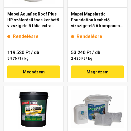
Mapei Aquaflex Roof Plus
Mapei Mapelastic
HR szálerősítéses kenhető
Foundation kenhető
vízszigetelő fólia extra
vízszigetelő A komponens
fehér 20 kg
22 kg
Rendelésre
Rendelésre
119 520 Ft
/ db
53 240 Ft
/ db
5 976 Ft / kg
2 420 Ft / kg
Megnézem
Megnézem