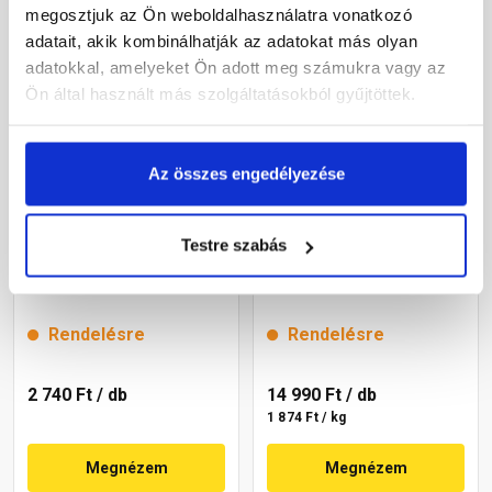
megosztjuk az Ön weboldalhasználatra vonatkozó
adatait, akik kombinálhatják az adatokat más olyan
adatokkal, amelyeket Ön adott meg számukra vagy az
Ön által használt más szolgáltatásokból gyűjtöttek.
Az összes engedélyezése
Testre szabás
Mapei Mapeband Easy
Murexin PD 1K Profi
mandzsetta 20x20 cm
vastagfólia 8 kg
Rendelésre
Rendelésre
2 740 Ft
/ db
14 990 Ft
/ db
1 874 Ft / kg
Megnézem
Megnézem