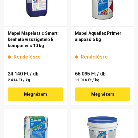
Mapei Mapelastic Smart
Mapei Aquaflex Primer
kenhető vízszigetelő B
alapozó 6 kg
komponens 10 kg
Rendelésre
Rendelésre
24 140 Ft
/ db
66 095 Ft
/ db
2 414 Ft / kg
11 016 Ft / kg
Megnézem
Megnézem