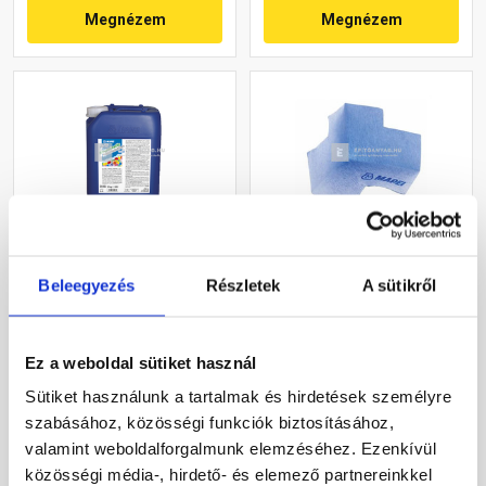
Megnézem
Megnézem
Mapei Mapelastic
Mapei Mapeband Easy
Beleegyezés
Részletek
A sütikről
Foundation kenhető
belső sarokelem
vízszigetelő B komponens
10 kg
Rendelésre
Rendelésre
Ez a weboldal sütiket használ
Sütiket használunk a tartalmak és hirdetések személyre
24 200 Ft
/ db
2 965 Ft
/ db
szabásához, közösségi funkciók biztosításához,
2 420 Ft / kg
valamint weboldalforgalmunk elemzéséhez. Ezenkívül
közösségi média-, hirdető- és elemező partnereinkkel
Megnézem
Megnézem