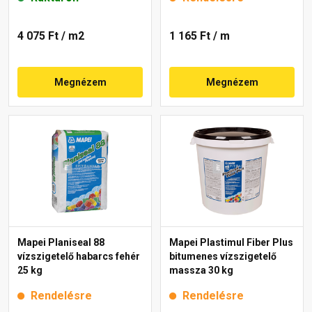
4 075 Ft
/ m2
1 165 Ft
/ m
Megnézem
Megnézem
Mapei Planiseal 88
Mapei Plastimul Fiber Plus
vízszigetelő habarcs fehér
bitumenes vízszigetelő
25 kg
massza 30 kg
Rendelésre
Rendelésre