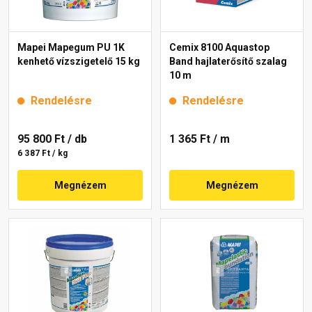
Mapei Mapegum PU 1K
Cemix 8100 Aquastop
kenhető vízszigetelő 15 kg
Band hajlaterősítő szalag
10 m
Rendelésre
Rendelésre
95 800 Ft
/ db
1 365 Ft
/ m
6 387 Ft / kg
Megnézem
Megnézem