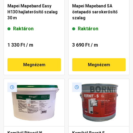
Mapei Mapeband Easy
Mapei Mapeband SA
H130 hajlaterősítő szalag
öntapadó sarokerősítő
30 m
szalag
Raktáron
Raktáron
1 330 Ft
/ m
3 690 Ft
/ m
Megnézem
Megnézem
Kemikál Bitugél N
Kemikál Bornit S