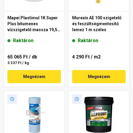
Mapei Plastimul 1K Super
Murexin AE 100 szigetelő
Plus bitumenes
és feszültségmentesítő
vízszigetelő massza 19,5
lemez 1 m széles
kg, 30 l
Raktáron
Raktáron
65 065 Ft
/ db
4 290 Ft
/ m2
3 337 Ft / kg
Megnézem
Megnézem