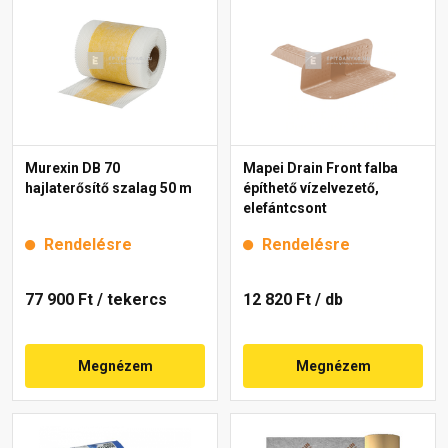
Murexin DB 70
Mapei Drain Front falba
hajlaterősítő szalag 50 m
építhető vízelvezető,
elefántcsont
Rendelésre
Rendelésre
77 900 Ft
/ tekercs
12 820 Ft
/ db
Megnézem
Megnézem