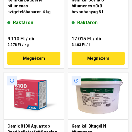
bitumenes
bitumenes sűrű
szigetelőhabarcs 4 kg
bevonóanyag 5 l
Raktáron
Raktáron
9 110 Ft
/ db
17 015 Ft
/ db
2 278 Ft / kg
3 403 Ft / l
Megnézem
Megnézem
Cemix 8100 Aquastop
Kemikál Bitugél N
Band hajlaterősítő szalag
bitumenes