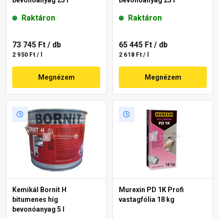
Raktáron
Raktáron
73 745 Ft
/ db
65 445 Ft
/ db
2 950 Ft / l
2 618 Ft / l
Megnézem
Megnézem
Kemikál Bornit H
Murexin PD 1K Profi
bitumenes híg
vastagfólia 18 kg
bevonóanyag 5 l