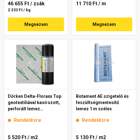
46 655 Ft
/ zsák
11 710 Ft
/ m
2 333 Ft / kg
Megnézem
Megnézem
Dörken Delta-Floraxx Top
Botament AE szigetelő és
geotextíliával kasírozott,
feszültségmentesítő
perforált lemez
lemez 1 m széles
zöldtetőhöz 2x10 m
Rendelésre
Rendelésre
5 520 Ft
/ m2
5 130 Ft
/ m2