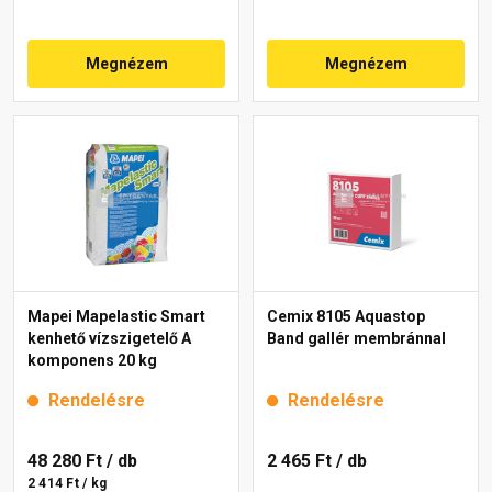
Megnézem
Megnézem
Mapei Mapelastic Smart
Cemix 8105 Aquastop
kenhető vízszigetelő A
Band gallér membránnal
komponens 20 kg
Rendelésre
Rendelésre
48 280 Ft
/ db
2 465 Ft
/ db
2 414 Ft / kg