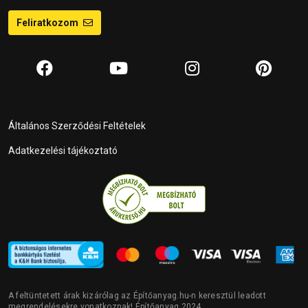
Feliratkozom
Általános Szerződési Feltételek
Adatkezelési tájékoztató
A feltüntetett árak kizárólag az Építőanyag.hu-n keresztül leadott
megrendelésekre vonatkoznak! Építőanyag 2024