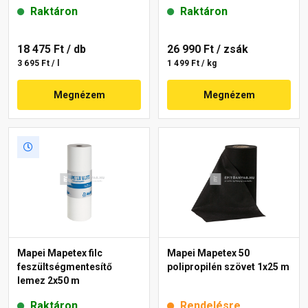
Raktáron
Raktáron
18 475 Ft
/ db
26 990 Ft
/ zsák
3 695 Ft / l
1 499 Ft / kg
Megnézem
Megnézem
Mapei Mapetex filc
Mapei Mapetex 50
feszültségmentesítő
polipropilén szövet 1x25 m
lemez 2x50 m
Raktáron
Rendelésre