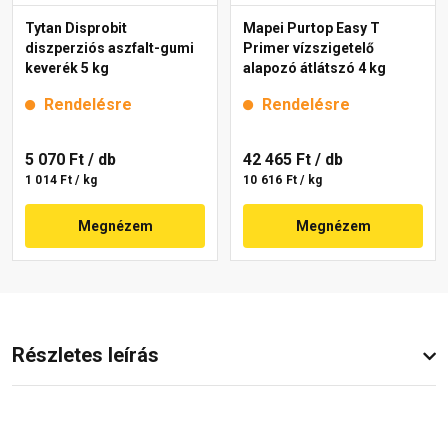
Tytan Disprobit
Mapei Purtop Easy T
diszperziós aszfalt-gumi
Primer vízszigetelő
keverék 5 kg
alapozó átlátszó 4 kg
Rendelésre
Rendelésre
5 070 Ft
/ db
42 465 Ft
/ db
1 014 Ft / kg
10 616 Ft / kg
Megnézem
Megnézem
Részletes leírás