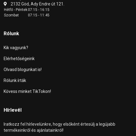
2132 Göd, Ady Endre út 121.
Hétfő - Péntek
07:15 - 16:15
Szombat
07:15 - 11:45
Rólunk
Kik vagyunk?
Elérhetőségeink
Olvasd blogunkat is!
Rólunk írták
Kövess minket TikTokon!
Hírlevél
Iratkozz fel hírlevelünkre, hogy elsőként értesülj a legújabb
termékeinkről és ajánlatainkról!