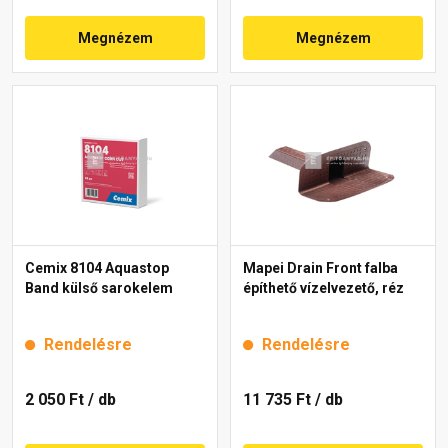
Megnézem
Megnézem
Cemix 8104 Aquastop
Mapei Drain Front falba
Band külső sarokelem
építhető vízelvezető, réz
Rendelésre
Rendelésre
2 050 Ft
/ db
11 735 Ft
/ db