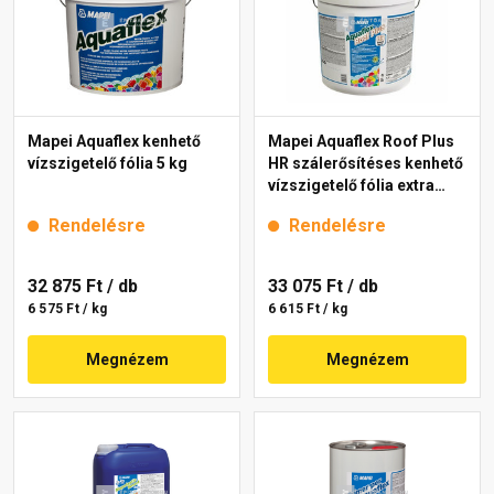
Mapei Aquaflex kenhető
Mapei Aquaflex Roof Plus
vízszigetelő fólia 5 kg
HR szálerősítéses kenhető
vízszigetelő fólia extra
fehér 5 kg
Rendelésre
Rendelésre
32 875 Ft
/ db
33 075 Ft
/ db
6 575 Ft / kg
6 615 Ft / kg
Megnézem
Megnézem