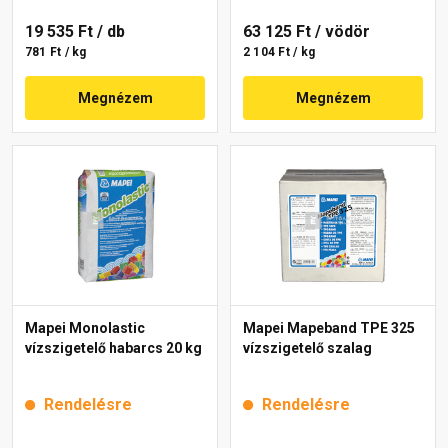
19 535 Ft
/ db
63 125 Ft
/ vödör
781 Ft / kg
2 104 Ft / kg
Megnézem
Megnézem
Mapei Monolastic
Mapei Mapeband TPE 325
vízszigetelő habarcs 20 kg
vízszigetelő szalag
Rendelésre
Rendelésre