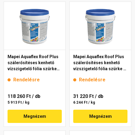
Mapei Aquaflex Roof Plus
Mapei Aquaflex Roof Plus
szálerősítéses kenhető
szálerősítéses kenhető
vízszigetelő fólia szürke
vízszigetelő fólia szürke 5
20 kg
kg
Rendelésre
Rendelésre
118 260 Ft
/ db
31 220 Ft
/ db
5 913 Ft / kg
6 244 Ft / kg
Megnézem
Megnézem