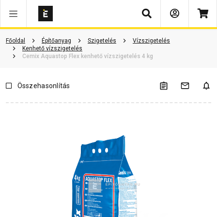
Keresés
Vásárlói vélemények
Kérdések és válaszok
Kapcsolódó cikkek
Főoldal
Építőanyag
Szigetelés
Vízszigetelés
Kenhető vízszigetelés
Cemix Aquastop Flex kenhető vízszigetelés 4 kg
Összehasonlítás