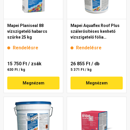
Mapei Planiseal 88
Mapei Aquaflex Roof Plus
vízszigetelő habarcs
szálerősítéses kenhető
szürke 25 kg
vízszigetelő fólia
téglavörös 5 kg
Rendelésre
Rendelésre
15 750 Ft
/ zsák
26 855 Ft
/ db
630 Ft / kg
5 371 Ft / kg
Megnézem
Megnézem