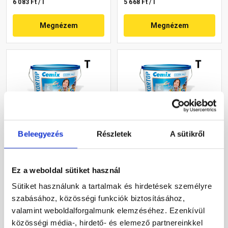
6 083 Ft / l
5 668 Ft / l
Megnézem
Megnézem
Beleegyezés
Részletek
A sütikről
Cemix 2802 DekorTOP
Cemix 2802 DekorTOP
diszperziós
diszperziós
homlokzatfesték 5153
homlokzatfesték 5173
Ez a weboldal sütiket használ
rusty 15 l
rusty 15 l
Rendelésre
Rendelésre
Sütiket használunk a tartalmak és hirdetések személyre
szabásához, közösségi funkciók biztosításához,
61 930 Ft
/ vödör
61 930 Ft
/ vödör
valamint weboldalforgalmunk elemzéséhez. Ezenkívül
13 762 Ft / l
13 762 Ft / l
közösségi média-, hirdető- és elemező partnereinkkel