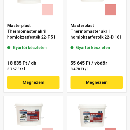
Masterplast
Masterplast
Thermomaster akril
Thermomaster akril
homlokzatfesték 22-F 5 l
homlokzatfesték 22-D 16 l
Gyártói készleten
Gyártói készleten
18 835 Ft
/ db
55 645 Ft
/ vödör
3 767 Ft / l
3 478 Ft / l
Megnézem
Megnézem