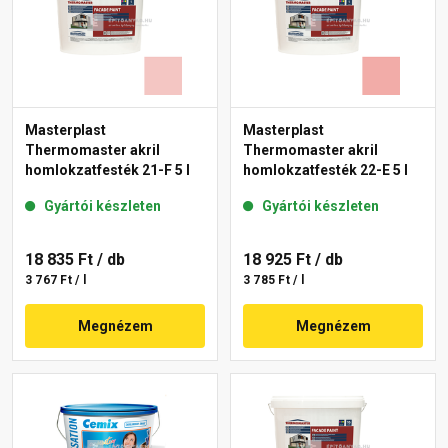
Masterplast
Masterplast
Thermomaster akril
Thermomaster akril
homlokzatfesték 21-F 5 l
homlokzatfesték 22-E 5 l
Gyártói készleten
Gyártói készleten
18 835 Ft
/ db
18 925 Ft
/ db
3 767 Ft / l
3 785 Ft / l
Megnézem
Megnézem