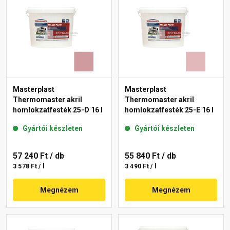
Masterplast
Masterplast
Thermomaster akril
Thermomaster akril
homlokzatfesték 25-D 16 l
homlokzatfesték 25-E 16 l
Gyártói készleten
Gyártói készleten
57 240 Ft
/ db
55 840 Ft
/ db
3 578 Ft / l
3 490 Ft / l
Megnézem
Megnézem