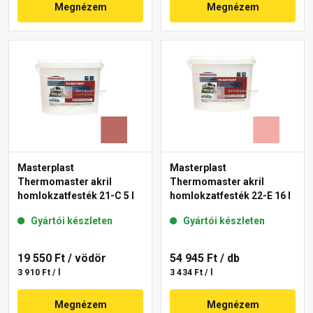
Megnézem
Megnézem
Masterplast
Masterplast
Thermomaster akril
Thermomaster akril
homlokzatfesték 21-C 5 l
homlokzatfesték 22-E 16 l
Gyártói készleten
Gyártói készleten
19 550 Ft
/ vödör
54 945 Ft
/ db
3 910 Ft / l
3 434 Ft / l
Megnézem
Megnézem