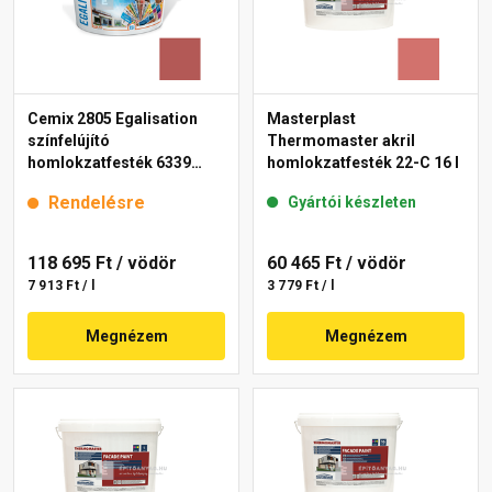
Cemix 2805 Egalisation
Masterplast
színfelújító
Thermomaster akril
homlokzatfesték 6339
homlokzatfesték 22-C 16 l
intense 15 l
Rendelésre
Gyártói készleten
118 695 Ft
/ vödör
60 465 Ft
/ vödör
7 913 Ft / l
3 779 Ft / l
Megnézem
Megnézem