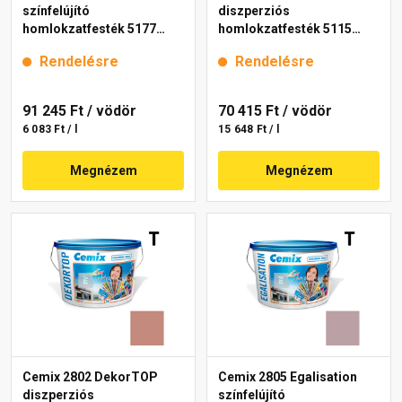
színfelújító
diszperziós
homlokzatfesték 5177
homlokzatfesték 5115
rusty 15 l
rusty 15 l
Rendelésre
Rendelésre
91 245 Ft
/ vödör
70 415 Ft
/ vödör
6 083 Ft / l
15 648 Ft / l
Megnézem
Megnézem
Cemix 2802 DekorTOP
Cemix 2805 Egalisation
diszperziós
színfelújító