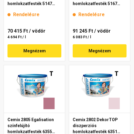
homlokzatfesték 5147
homlokzatfesték 5167
rusty 15 l
rusty 15 l
Rendelésre
Rendelésre
70 415 Ft
/ vödör
91 245 Ft
/ vödör
4 694 Ft / l
6 083 Ft / l
Megnézem
Megnézem
Cemix 2805 Egalisation
Cemix 2802 DekorTOP
színfelújító
diszperziós
homlokzatfesték 6355
homlokzatfesték 6351