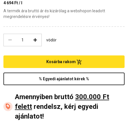
4 694 Ft / l
A termék ára bruttó ár és kizárólag a webshopon leadott
megrendelésre érvényes!
vödör
Kosárba rakom
% Egyedi ajánlatot kérek %
Amennyiben bruttó
300.000 Ft
felett
rendelsz, kérj egyedi
ajánlatot!