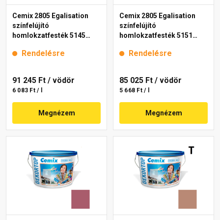
Cemix 2805 Egalisation
Cemix 2805 Egalisation
színfelújító
színfelújító
homlokzatfesték 5145
homlokzatfesték 5151
rusty 15 l
rusty 15 l
Rendelésre
Rendelésre
91 245 Ft
/ vödör
85 025 Ft
/ vödör
6 083 Ft / l
5 668 Ft / l
Megnézem
Megnézem