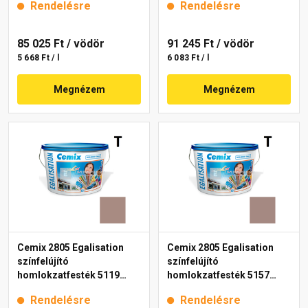
Rendelésre
Rendelésre
85 025 Ft
/ vödör
91 245 Ft
/ vödör
5 668 Ft / l
6 083 Ft / l
Megnézem
Megnézem
Cemix 2805 Egalisation
Cemix 2805 Egalisation
színfelújító
színfelújító
homlokzatfesték 5119
homlokzatfesték 5157
rusty 15 l
rusty 15 l
Rendelésre
Rendelésre