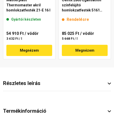
Masterplast
Cemix 2805 Egalisation
Thermomaster akril
színfelújító
homlokzatfesték 21-E 16 l
homlokzatfesték 5161
rusty 15 l
Rendelésre
Gyártói készleten
54 910 Ft
/ vödör
85 025 Ft
/ vödör
3 432 Ft / l
5 668 Ft / l
Megnézem
Megnézem
Részletes leírás
Termékinformáció