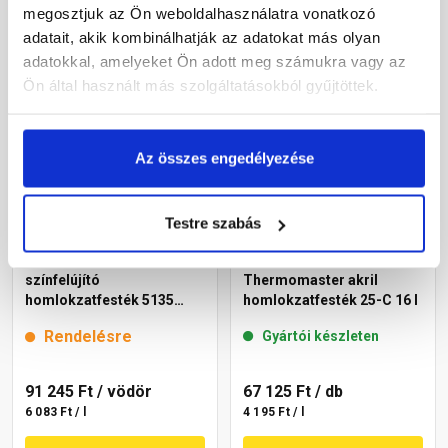
megosztjuk az Ön weboldalhasználatra vonatkozó
Megnézem
Megnézem
adatait, akik kombinálhatják az adatokat más olyan
adatokkal, amelyeket Ön adott meg számukra vagy az
Ön által használt más szolgáltatásokból gyűjtöttek.
Az összes engedélyezése
Testre szabás
Cemix 2805 Egalisation
Masterplast
színfelújító
Thermomaster akril
homlokzatfesték 5135
homlokzatfesték 25-C 16 l
rusty 15 l
Rendelésre
Gyártói készleten
91 245 Ft
/ vödör
67 125 Ft
/ db
6 083 Ft / l
4 195 Ft / l