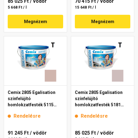
85 025 Ft
/ vödör
70 415 Ft
/ vödör
5 668 Ft / l
15 648 Ft / l
Megnézem
Megnézem
Cemix 2805 Egalisation
Cemix 2805 Egalisation
színfelújító
színfelújító
homlokzatfesték 5115
homlokzatfesték 5181
rusty 15 l
rusty 15 l
Rendelésre
Rendelésre
91 245 Ft
/ vödör
85 025 Ft
/ vödör