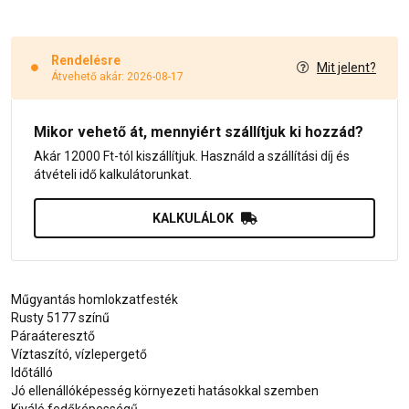
Rendelésre
Mit jelent?
Átvehető akár: 2026-08-17
Mikor vehető át, mennyiért szállítjuk ki hozzád?
Akár 12000 Ft-tól kiszállítjuk. Használd a szállítási díj és
átvételi idő kalkulátorunkat.
KALKULÁLOK
Műgyantás homlokzatfesték
Rusty 5177 színű
Páraáteresztő
Víztaszító, vízlepergető
Időtálló
Jó ellenállóképesség környezeti hatásokkal szemben
Kiváló fedőképességű