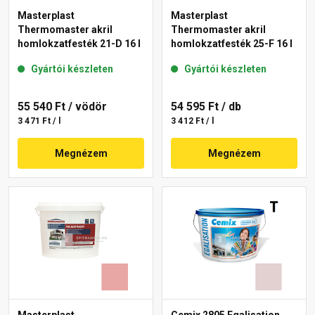
Masterplast
Masterplast
Thermomaster akril
Thermomaster akril
homlokzatfesték 21-D 16 l
homlokzatfesték 25-F 16 l
Gyártói készleten
Gyártói készleten
55 540 Ft
/ vödör
54 595 Ft
/ db
3 471 Ft / l
3 412 Ft / l
Megnézem
Megnézem