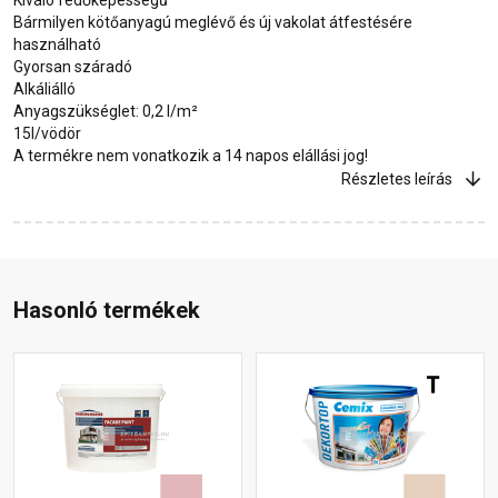
Bármilyen kötőanyagú meglévő és új vakolat átfestésére
használható
Gyorsan száradó
Alkáliálló
Anyagszükséglet: 0,2 l/m²
15l/vödör
A termékre nem vonatkozik a 14 napos elállási jog!
Részletes leírás
Hasonló termékek