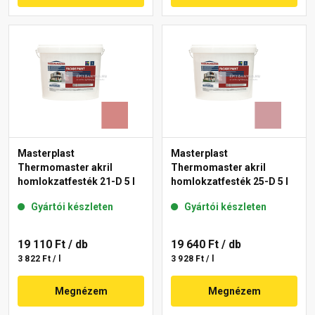
Masterplast
Masterplast
Thermomaster akril
Thermomaster akril
homlokzatfesték 21-D 5 l
homlokzatfesték 25-D 5 l
Gyártói készleten
Gyártói készleten
19 110 Ft
/ db
19 640 Ft
/ db
3 822 Ft / l
3 928 Ft / l
Megnézem
Megnézem