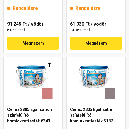
intense 15 l
intense 15 l
Rendelésre
Rendelésre
91 245 Ft
/ vödör
61 930 Ft
/ vödör
6 083 Ft / l
13 762 Ft / l
Megnézem
Megnézem
Cemix 2805 Egalisation
Cemix 2805 Egalisation
színfelújító
színfelújító
homlokzatfesték 6343
homlokzatfesték 5187
intense 15 l
rusty 15 l