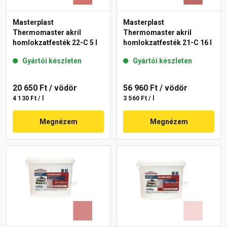
Masterplast
Masterplast
Thermomaster akril
Thermomaster akril
homlokzatfesték 22-C 5 l
homlokzatfesték 21-C 16 l
Gyártói készleten
Gyártói készleten
20 650 Ft
/ vödör
56 960 Ft
/ vödör
4 130 Ft / l
3 560 Ft / l
Megnézem
Megnézem