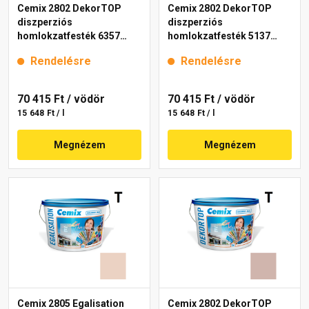
Cemix 2802 DekorTOP
Cemix 2802 DekorTOP
diszperziós
diszperziós
homlokzatfesték 6357
homlokzatfesték 5137
intense 15 l
rusty 15 l
Rendelésre
Rendelésre
70 415 Ft
/ vödör
70 415 Ft
/ vödör
15 648 Ft / l
15 648 Ft / l
Megnézem
Megnézem
Cemix 2805 Egalisation
Cemix 2802 DekorTOP