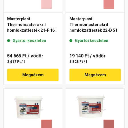
Masterplast
Masterplast
Thermomaster akril
Thermomaster akril
homlokzatfesték 21-F 16 l
homlokzatfesték 22-D 5 l
Gyártói készleten
Gyártói készleten
54 665 Ft
/ vödör
19 140 Ft
/ vödör
3 417 Ft / l
3 828 Ft / l
Megnézem
Megnézem