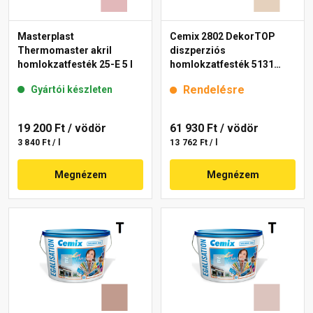
Masterplast
Cemix 2802 DekorTOP
Thermomaster akril
diszperziós
homlokzatfesték 25-E 5 l
homlokzatfesték 5131
rusty 15 l
Rendelésre
Gyártói készleten
19 200 Ft
/ vödör
61 930 Ft
/ vödör
3 840 Ft / l
13 762 Ft / l
Megnézem
Megnézem