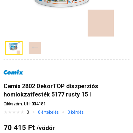
Cemix 2802 DekorTOP diszperziós
homlokzatfesték 5177 rusty 15 l
Cikkszám:
UH-034181
0
0 értékelés
0 kérdés
70 415 Ft
/vödör