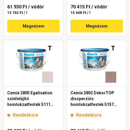
61 930 Ft
/ vödör
70 415 Ft
/ vödör
13 762 Ft / l
15 648 Ft / l
Megnézem
Megnézem
Cemix 2805 Egalisation
Cemix 2802 DekorTOP
színfelújító
diszperziós
homlokzatfesték 5111
homlokzatfesték 5157
rusty 15 l
rusty 15 l
Rendelésre
Rendelésre