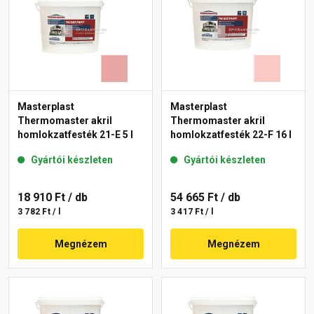
Masterplast
Masterplast
Thermomaster akril
Thermomaster akril
homlokzatfesték 21-E 5 l
homlokzatfesték 22-F 16 l
Gyártói készleten
Gyártói készleten
18 910 Ft
/ db
54 665 Ft
/ db
3 782 Ft / l
3 417 Ft / l
Megnézem
Megnézem