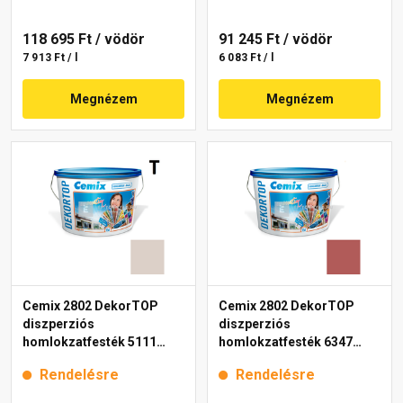
118 695 Ft
/ vödör
91 245 Ft
/ vödör
7 913 Ft / l
6 083 Ft / l
Megnézem
Megnézem
Cemix 2802 DekorTOP
Cemix 2802 DekorTOP
diszperziós
diszperziós
homlokzatfesték 5111
homlokzatfesték 6347
rusty 15 l
intense 15 l
Rendelésre
Rendelésre