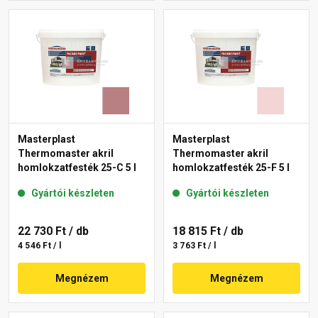
Masterplast
Masterplast
Thermomaster akril
Thermomaster akril
homlokzatfesték 25-C 5 l
homlokzatfesték 25-F 5 l
Gyártói készleten
Gyártói készleten
22 730 Ft
/ db
18 815 Ft
/ db
4 546 Ft / l
3 763 Ft / l
Megnézem
Megnézem