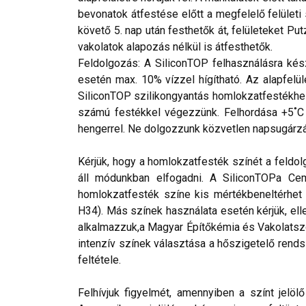
bevonatok átfestése előtt a megfelelő felület
követő 5. nap után festhetők át, felületeket P
vakolatok alapozás nélkül is átfesthetők.
Feldolgozás: A SiliconTOP felhasználásra kész
esetén max. 10% vízzel hígítható. Az alapfelül
SiliconTOP szilikongyantás homlokzatfestékhez 
számú festékkel végezzünk. Felhordása +5˚C fe
hengerrel. Ne dolgozzunk közvetlen napsugárzásn
Kérjük, hogy a homlokzatfesték színét a feldol
áll módunkban elfogadni. A SiliconTOPa Cemi
homlokzatfesték színe kis mértékbeneltérhet a
H34). Más színek használata esetén kérjük, ell
alkalmazzuk,a Magyar Építőkémia és Vakolatsz
intenzív színek választása a hőszigetelő rends
feltétele.
Felhívjuk figyelmét, amennyiben a színt jelö