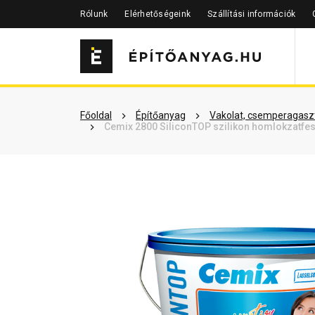
Rólunk
Elérhetőségeink
Szállítási információk
Szükséged lehet rá
Részletes 
Főoldal
Építőanyag
Vakolat, csemperagaszt
Cemix 2800 SiliconTOP szilikon homlokzatfes