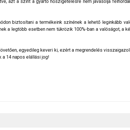
ve, azt a színt a gyártó hőszigetelésre nem javasolja felhorda
don biztosítani a termékeink színének a lehető leginkább val
nek a legtöbb esetben nem tükrözik 100%-ban a valóságot, a ké
etően, egyedileg keveri ki, ezért a megrendelés visszaigazolása
a 14 napos elállási jog!