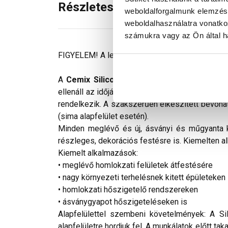
Részletes leírás
weboldalforgalmunk elemzésé
weboldalhasználatra vonatko
számukra vagy az Ön által ha
FIGYELEM! A leírás végén fontos információkat t
A
Cemix SiliconTOP
kiváló minőségű sziliko
ellenáll az időjárás viszontagságainak és egyé
rendelkezik. A szakszerűen elkészített bevonat
(sima alapfelület esetén).
Minden meglévő és új, ásványi és műgyanta k
részleges, dekorációs festésre is. Kiemelten a
Kiemelt alkalmazások:
• meglévő homlokzati felületek átfestésére
• nagy környezeti terhelésnek kitett épületeken
• homlokzati hőszigetelő rendszereken
• ásványgyapot hőszigeteléseken is
Alapfelülettel szembeni követelmények: A S
alapfelületre hordjuk fel. A munkálatok előtt ta