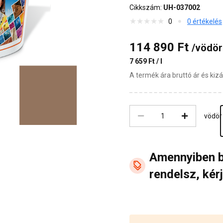
Cikkszám:
UH-037002
0
0 értékelés
114 890 Ft
/vödör
7 659 Ft / l
A termék ára bruttó ár és ki
vödör
Amennyiben 
rendelsz, kérj