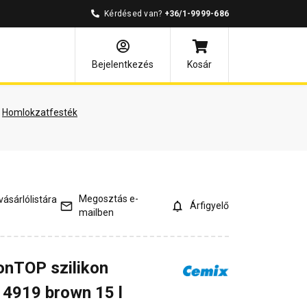
Kérdésed van?
+36/1-9999-686
mények
Kérdések és válaszok
Bejelentkezés
Kosár
Homlokzatfesték
Megosztás e-
ásárlólistára
Árfigyelő
mailben
onTOP szilikon
 4919 brown 15 l