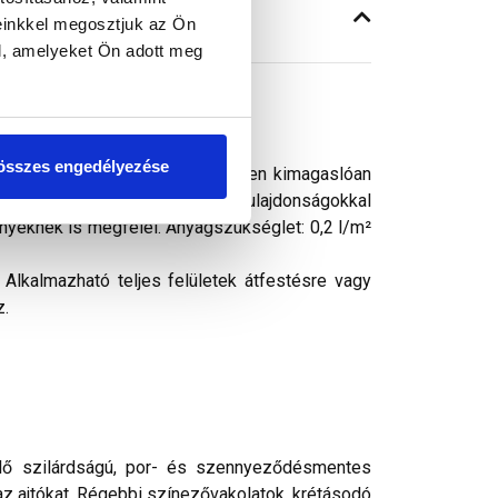
einkkel megosztjuk az Ön
l, amelyeket Ön adott meg
összes engedélyezése
on-gyanta adaléknak köszönhetően kimagaslóan
 vízlepergető és páraáteresztő tulajdonságokkal
ényeknek is megfelel. Anyagszükséglet: 0,2 l/m²
lkalmazható teljes felületek átfestésre vagy
z.
elő szilárdságú, por- és szennyeződésmentes
s az ajtókat. Régebbi színezővakolatok, krétásodó