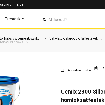
Garancia
Blog
leírás
Termékinformáció
Dokumentumok
Vásárlói véle
Termékek
ó, habarcs, cement, szilikon
Vakolatok, alapozók, falfestékek
ték 4919 brown 15 l
Bev
Összehasonlítás
Cemix 2800 Silic
homlokzatfesték