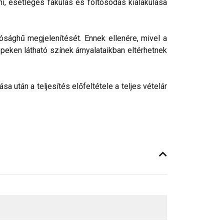
ni, esetleges fakulás és foltosodás kialakulása
ósághű megjelenítését. Ennek ellenére, mivel a
peken látható színek árnyalataikban eltérhetnek
 után a teljesítés előfeltétele a teljes vételár