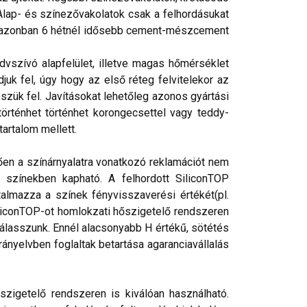
Alap- és színezővakolatok csak a felhordásukat
ott, azonban 6 hétnél idősebb cement-mészcement
dvszívó alapfelület, illetve magas hőmérséklet
juk fel, úgy hogy az első réteg felvitelekor az
szük fel. Javításokat lehetőleg azonos gyártási
történhet történhet korongecsettel vagy teddy-
artalom mellett.
tően a színárnyalatra vonatkozó reklamációt nem
t színekben kapható. A felhordott SiliconTOP
talmazza a színek fényvisszaverési értékét(pl.
SiliconTOP-ot homlokzati hőszigetelő rendszeren
lasszunk. Ennél alacsonyabb H értékű, sötétés
ányelvben foglaltak betartása agaranciavállalás
szigetelő rendszeren is kiválóan használható.