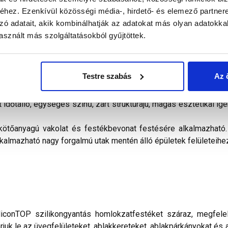
hez. Ezenkívül közösségi média-, hirdető- és elemező partner
zó adatait, akik kombinálhatják az adatokat más olyan adatokka
sznált más szolgáltatásokból gyűjtöttek.
alál a termékkel kapcsolatban. Kérjük, figyelmesen olvassa el!
Testre szabás
Az 
ngyantával módosított diszperziós homlokzatfesték. A szilik
b környezeti hatásoknak, így a légszennyezésnek. Kiemelten jó
 időtálló, egységes színű, zárt struktúrájú, magas esztétikai ig
ötőanyagú vakolat és festékbevonat festésére alkalmazható. A
lkalmazható nagy forgalmú utak mentén álló épületek felületeihe
iliconTOP szilikongyantás homlokzatfestéket száraz, megfel
karjuk le az üvegfelületeket, ablakkereteket, ablakpárkányokat é