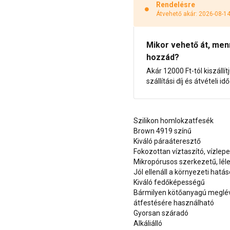
Rendelésre
Átvehető akár: 2026-08-1
Mikor vehető át, menny
hozzád?
Akár 12000 Ft-tól kiszállít
szállítási díj és átvételi i
Szilikon homlokzatfesék
Brown 4919 színű
Kiváló páraáteresztő
Fokozottan víztaszító, vízlep
Mikropórusos szerkezetű, lél
Jól ellenáll a környezeti hatá
Kiváló fedőképességű
Bármilyen kötőanyagú meglévő
átfestésére használható
Gyorsan száradó
Alkáliálló