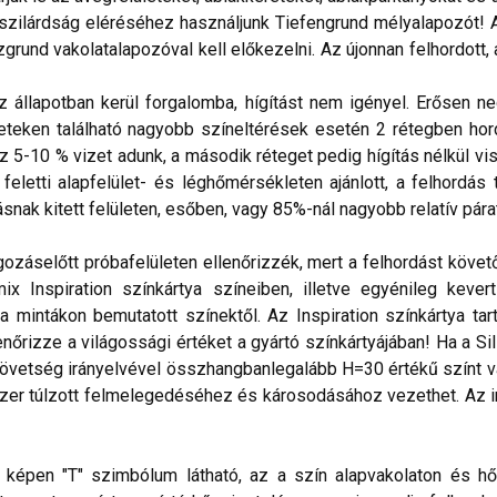
i szilárdság eléréséhez használjunk Tiefengrund mélyalapozót! 
utzgrund vakolatalapozóval kell előkezelni. Az újonnan felhord
 állapotban kerül forgalomba, hígítást nem igényel. Erősen ne
eteken található nagyobb színeltérések esetén 2 rétegben hord
5-10 % vizet adunk, a második réteget pedig hígítás nélkül vis
letti alapfelület- és léghőmérsékleten ajánlott, a felhordás 
ak kitett felületen, esőben, vagy 85%-nál nagyobb relatív párat
gozáselőtt próbafelületen ellenőrizzék, mert a felhordást köve
x Inspiration színkártya színeiben, illetve egyénileg kever
 mintákon bemutatott színektől. Az Inspiration színkártya tar
enőrizze a világossági értéket a gyártó színkártyájában! Ha a 
övetség irányelvével összhangbanlegalább H=30 értékű színt vá
zer túlzott felmelegedéséhez és károsodásához vezethet. Az ir
lő képen "T" szimbólum látható, az a szín alapvakolaton és hő