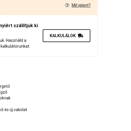
Mit jelent?
4
iért szállítjuk ki
KALKULÁLOK
juk. Használd a
dő kalkulátorunkat.
ergető
egző
soknak
 és új vakolat