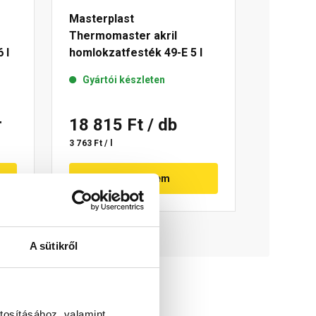
Masterplast
Thermomaster akril
 l
homlokzatfesték 49-E 5 l
Gyártói készleten
r
18 815 Ft
/ db
3 763 Ft / l
Megnézem
A sütikről
tosításához, valamint