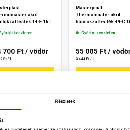
sterplast
Masterplast
ermomaster akril
Thermomaster akril
lokzatfesték 14-E 16 l
homlokzatfesték 49-C 16
Gyártói készleten
Gyártói készleten
4 700 Ft
/ vödör
55 085 Ft
/ vödö
9 Ft / l
3 443 Ft / l
Megnézem
Megnézem
Részletek
ál
mak és hirdetések személyre szabásához, közösségi funkciók biz