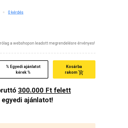
0 kérdés
zárólag a webshopon leadott megrendelésre érvényes!
% Egyedi ajánlatot
Kosárba
kérek %
rakom
bruttó
300.000 Ft felett
 egyedi ajánlatot!