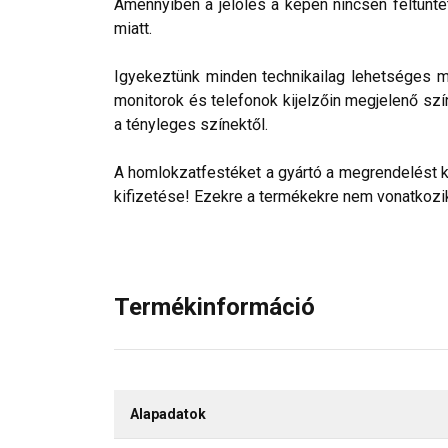
Amennyiben a jelölés a képen nincsen feltüntet
miatt.
Igyekeztünk minden technikailag lehetséges mó
monitorok és telefonok kijelzőin megjelenő szí
a tényleges színektől.
A homlokzatfestéket a gyártó a megrendelést köv
kifizetése! Ezekre a termékekre nem vonatkozik 
Termékinformáció
Alapadatok