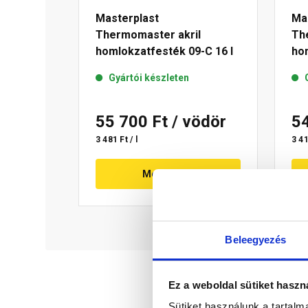
Masterplast
Ma
Thermomaster akril
Th
homlokzatfesték 09-C 16 l
hom
Gyártói készleten
55 700 Ft
/ vödör
5
3 481 Ft / l
3 41
Megnézem
Beleegyezés
Ez a weboldal sütiket haszn
Sütiket használunk a tartal