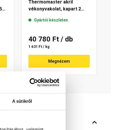
Thermomaster akril
5
vékonyvakolat, kapart 2
mm 50-D 25 kg
Gyártói készleten
40 780 Ft
/ db
1 631 Ft / kg
Megnézem
A sütikről
tosításához, valamint