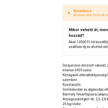
Rendelésre
Átvehető akár: 2026-08-1
Mikor vehető át, menny
hozzád?
Akár 12000 Ft-tól kiszállít
szállítási díj és átvételi i
Diszperziós dörzsölt vakolat
Intense 6959 színű
Kimagasló ellenállóképesség 
szemben
Kosztaszító
Gombásodás és algásodás ell
Bármely felülettípusra (alap
Anyagszükséglet: kb. 2,5-2,8
25 kg/vödör