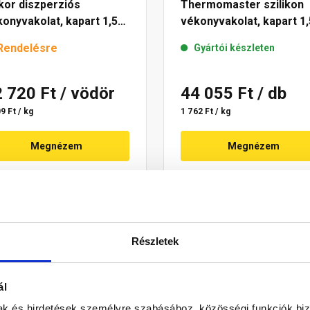
kor diszperziós
Thermomaster szilikon
onyvakolat, kapart 1,5
vékonyvakolat, kapart 1,
 6953 intense 25 kg
mm 50-D 25 kg
Rendelésre
Gyártói készleten
2 720 Ft
/ vödör
44 055 Ft
/ db
9 Ft / kg
1 762 Ft / kg
Megnézem
Megnézem
Részletek
ál
mak és hirdetések személyre szabásához, közösségi funkciók biz