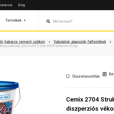
Garancia
Blog
leírás
Termékinformáció
Dokumentumok
Vásárlói vélem
Termékek
ó, habarcs, cement, szilikon
Vakolatok, alapozók, falfestékek
konyvakolat, dörzsölt 2 mm 6959 intense 25 kg
Bev
Összehasonlítás
Cemix 2704 Stru
diszperziós véko