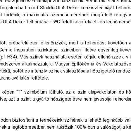
n Putzgrund vakolatalapozót használunk. Betonfelületeket Konta
rgalomba hozott StrukturOLA Dekor konzisztenciáját felhordás
val történik, a maximális szemcseméretnek megfelelő rétegv
turOLA Dekor felhordása +5ºC feletti alapfelület- és léghőmérsék
lőtt próbafelületen ellenőrizzék, mert a felhordást követően 
mix Inspiration színkártya színeiben, illetve egyénileg kever
pl. H34). Más színek használata esetén kérjük, ellenőrizze a vi
rendszeren alkalmazzuk, a Magyar Építőkémia és Vakolatszöv
értékű, sötét és intenzív színek választása a hőszigetelő rend
ranciavállalás feltétele.
lő képen "T" szimbólum látható, az a szín alapvakolaton és hő
ve, azt a színt a gyártó hőszigetelésre nem javasolja felhorda
don biztosítani a termékeink színének a lehető leginkább val
nek a legtöbb esetben nem tükrözik 100%-ban a valóságot, a ké