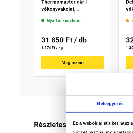
Thermomaster akril
De
vékonyvakolat,
vék
gördülőszemcsés 2 mm 50-
mm
Gyártói készleten
E 25 kg
31 850 Ft
/ db
3
1 274 Ft / kg
1 30
Megnézem
Beleegyezés
Ez a weboldal sütiket haszn
Részletes leírás
Sütiket használunk a tartal