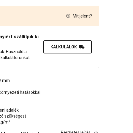
Mit jelent?
4
iért szállítjuk ki
KALKULÁLOK
juk. Használd a
dő kalkulátorunkat.
, 2 mm
környezeti hatásokkal
eni adalék
ozó szükséges)
 kg/m²
Részletes leírás