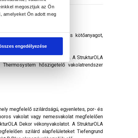
einkkel megosztjuk az Ön
l, amelyeket Ön adott meg
méret: 2 mm. Vizes diszperziós kötőanyagot,
2,5-2,8 kg/m².
összes engedélyezése
rásálló, színes díszítő bevonata. A StrukturOLA
t a Thermosystem hőszigetelő vakolatrendszer
mely megfelelő szilárdságú, egyenletes, por- és
poros vakolat vagy nemesvakolat megfelelően
trukturOLA Dekor vékonyvakolatot. A StrukturOLA
gfelelően szilárd alapfelületeket Tiefengrund