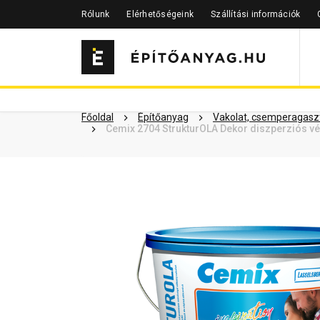
Rólunk
Elérhetőségeink
Szállítási információk
Szükséged lehet rá
Részletes 
Kapcsolódó cikkek
Főoldal
Építőanyag
Vakolat, csemperagaszt
Cemix 2704 StrukturOLA Dekor diszperziós vé