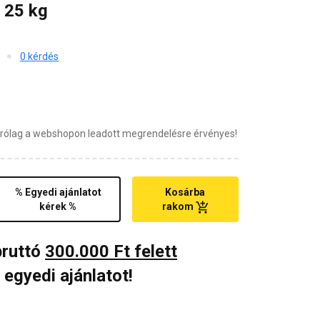
 25 kg
0 kérdés
zárólag a webshopon leadott megrendelésre érvényes!
% Egyedi ajánlatot
Kosárba
kérek %
rakom
bruttó
300.000 Ft felett
 egyedi ajánlatot!