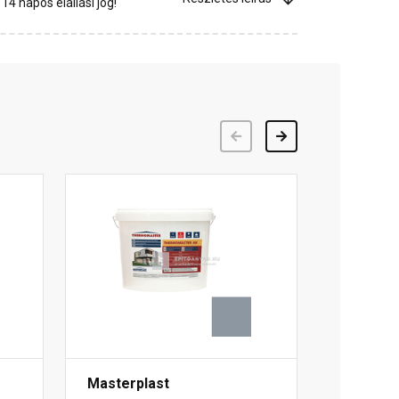
4 napos elállási jog!
Előző
Következő
Masterplast