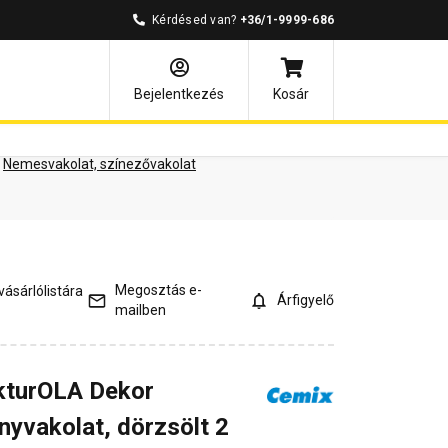
Kérdésed van?
+36/1-9999-686
ények
Kérdések és válaszok
Bejelentkezés
Kosár
Nemesvakolat, színezővakolat
Megosztás e-
ásárlólistára
Árfigyelő
mailben
kturOLA Dekor
nyvakolat, dörzsölt 2