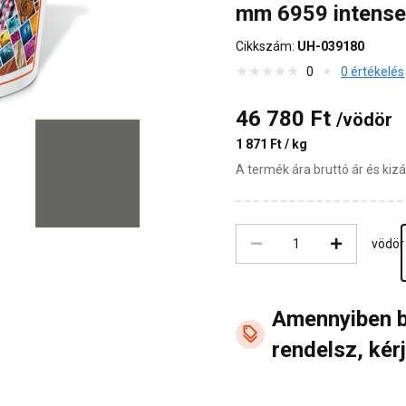
mm 6959 intense
Cikkszám:
UH-039180
0
0 értékelés
46 780 Ft
/vödör
1 871 Ft / kg
A termék ára bruttó ár és ki
vödör
Amennyiben 
rendelsz, kérj