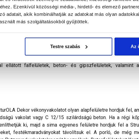
hez. Ezenkívül közösségi média-, hirdető- és elemező partner
zó adatait, akik kombinálhatják az adatokat más olyan adatokka
alál a termékkel kapcsolatban. Kérjük, figyelmesen olvassa el!
sznált más szolgáltatásokból gyűjtöttek.
evert, dörzsölt hatású vékonyvakolat. Legnagyobb szemcse
és tulajdonságjavító adalékokat tartalmaz. Anyagszükséglet: kb. 
Testre szabás
Az 
akóépületek, középületek, ipari objektumok homlokzatainak időjá
al ellátott falfelületek, beton- és gipszfelületek, valamin
turOLA Dekor vékonyvakolatot olyan alapfelületre hordjuk fel, a
dságú vakolat vagy C 12/15 szilárdságú beton. Ha a régi kő
yenlíthetjük ki, majd a sima egyenes felületre hordjuk fel a S
geket, festékmaradványokat távolítsuk el. A porló, de még me