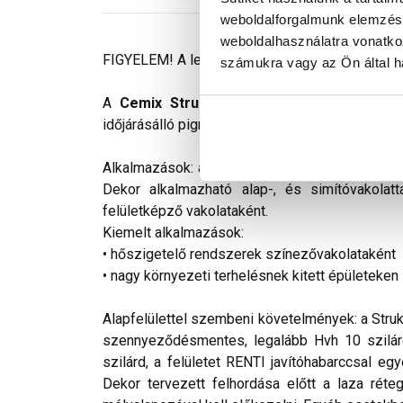
weboldalforgalmunk elemzésé
weboldalhasználatra vonatko
FIGYELEM! A leírás végén fontos információkat t
számukra vagy az Ön által ha
A
Cemix StrukturOLA Dekor
gyárilag elők
időjárásálló pigmenteket, ásványi töltőanyagot 
Alkalmazások: a StrukturOLA Dekor új és régi l
Dekor alkalmazható alap-, és simítóvakolatt
felületképző vakolataként.
Kiemelt alkalmazások:
• hőszigetelő rendszerek színezővakolataként
• nagy környezeti terhelésnek kitett épületeken
Alapfelülettel szembeni követelmények: a Struk
szennyeződésmentes, legalább Hvh 10 szilár
szilárd, a felületet RENTI javítóhabarccsal eg
Dekor tervezett felhordása előtt a laza réte