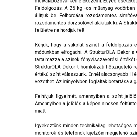
mélyalapozóval kell előkezelni. Egyéb esetekbe
Feldolgozás: A 25 kg -os műanyag vödörben fo
állítjuk be. Felhordása rozsdamentes simító
rozsdamentes dörzsölővel alakítjuk ki. A Struk
felületre ne hordjuk fel!
Kérjük, hogy a vakolat színét a feldolgozás e
módunkban elfogadni. A StrukturOLA Dekor a Ce
tartalmazza a színek fényvisszaverési értékét (
StrukturOLA Dekor-t homlokzati hőszigetelő 
értékű színt válasszunk. Ennél alacsonyabb H 
vezethet. Az irányelvben foglaltak betartása a ga
Felhívjuk figyelmét, amennyiben a színt jelö
Amennyiben a jelölés a képen nincsen feltüntet
miatt.
Igyekeztünk minden technikailag lehetséges mó
monitorok és telefonok kijelzőin megjelenő szí