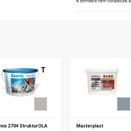
A termékre nem vonatkozik a 1
mix 2704 StrukturOLA
Masterplast