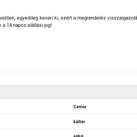
etően, egyedileg keveri ki, ezért a megrendelés visszaigazolása 
a 14 napos elállási jog!
Cemix
kültér
6959