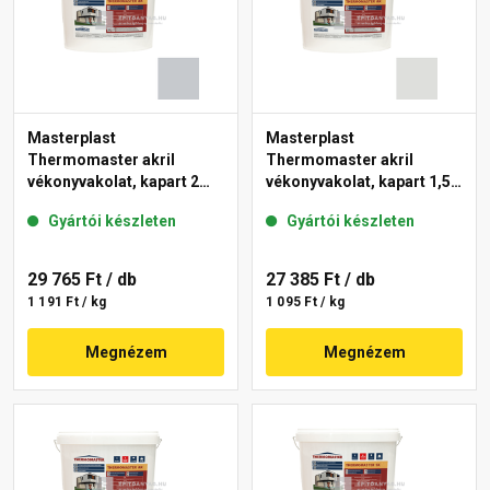
Masterplast
Masterplast
Thermomaster akril
Thermomaster akril
vékonyvakolat, kapart 2
vékonyvakolat, kapart 1,5
mm 50-F 25 kg
mm 46-F 25 kg
Gyártói készleten
Gyártói készleten
29 765 Ft
/ db
27 385 Ft
/ db
1 191 Ft / kg
1 095 Ft / kg
Megnézem
Megnézem