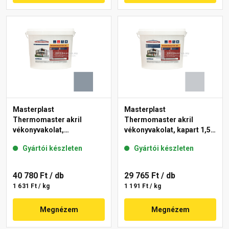
Masterplast
Masterplast
Thermomaster akril
Thermomaster akril
vékonyvakolat,
vékonyvakolat, kapart 1,5
gördülőszemcsés 2 mm
mm 50-F 25 kg
Gyártói készleten
Gyártói készleten
50-D 25 kg
40 780 Ft
/ db
29 765 Ft
/ db
1 631 Ft / kg
1 191 Ft / kg
Megnézem
Megnézem