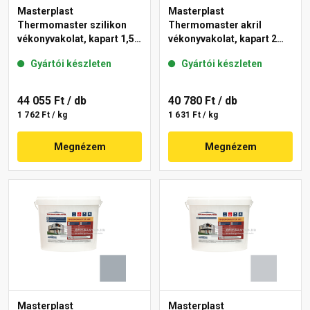
Masterplast
Masterplast
Thermomaster szilikon
Thermomaster akril
vékonyvakolat, kapart 1,5
vékonyvakolat, kapart 2
mm 50-D 25 kg
mm 50-D 25 kg
Gyártói készleten
Gyártói készleten
44 055 Ft
/ db
40 780 Ft
/ db
1 762 Ft / kg
1 631 Ft / kg
Megnézem
Megnézem
Masterplast
Masterplast