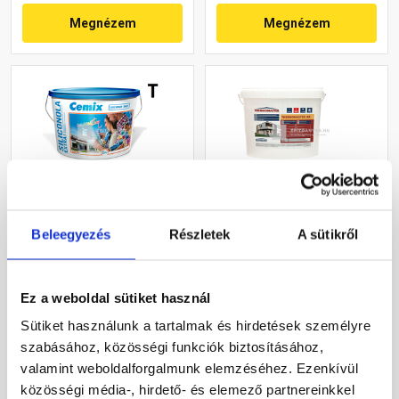
Megnézem
Megnézem
Cemix 2737 SiliconOLA
Masterplast
Beleegyezés
Részletek
A sütikről
Extra szilikon
Thermomaster akril
vékonyvakolat, dörzsölt 2
vékonyvakolat, kapart 1,5
mm 5341 rock 25 kg
mm 50-D 25 kg
Rendelésre
Gyártói készleten
Ez a weboldal sütiket használ
Sütiket használunk a tartalmak és hirdetések személyre
51 380 Ft
/ vödör
40 780 Ft
/ db
szabásához, közösségi funkciók biztosításához,
2 055 Ft / kg
1 631 Ft / kg
valamint weboldalforgalmunk elemzéséhez. Ezenkívül
közösségi média-, hirdető- és elemező partnereinkkel