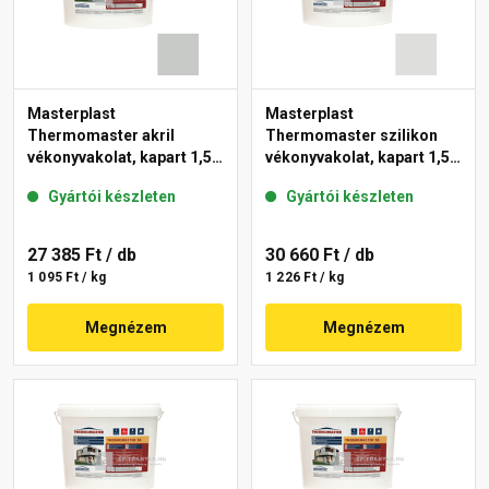
Masterplast
Masterplast
Thermomaster akril
Thermomaster szilikon
vékonyvakolat, kapart 1,5
vékonyvakolat, kapart 1,5
mm 46-E 25 kg
mm 46-F 25 kg
Gyártói készleten
Gyártói készleten
27 385 Ft
/ db
30 660 Ft
/ db
1 095 Ft / kg
1 226 Ft / kg
Megnézem
Megnézem