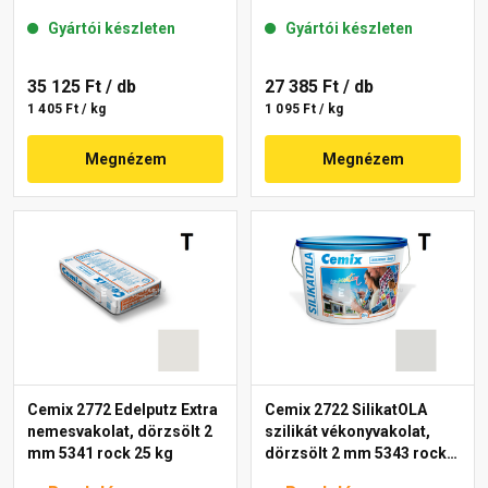
mm 50-E 25 kg
mm 46-D 25 kg
Gyártói készleten
Gyártói készleten
35 125 Ft
/ db
27 385 Ft
/ db
1 405 Ft / kg
1 095 Ft / kg
Megnézem
Megnézem
Cemix 2772 Edelputz Extra
Cemix 2722 SilikatOLA
nemesvakolat, dörzsölt 2
szilikát vékonyvakolat,
mm 5341 rock 25 kg
dörzsölt 2 mm 5343 rock
25 kg