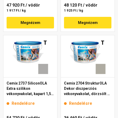
47 920 Ft
/ vödör
48 120 Ft
/ vödör
1 917 Ft / kg
1 925 Ft / kg
Megnézem
Megnézem
Cemix 2737 SiliconOLA
Cemix 2704 StrukturOLA
Extra szilikon
Dekor diszperziós
vékonyvakolat, kapart 1,5
vékonyvakolat, dörzsölt 2
mm 5315 rock 25 kg
mm 5337 rock 25 kg
Rendelésre
Rendelésre
54 720 Ft
/ vödör
36 460 Ft
/ vödör