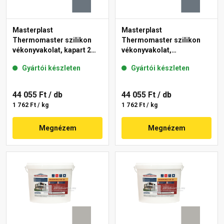
Masterplast
Masterplast
Thermomaster szilikon
Thermomaster szilikon
vékonyvakolat, kapart 2
vékonyvakolat,
mm 50-C 25 kg
gördülőszemcsés 2 mm
Gyártói készleten
Gyártói készleten
50-C 25 kg
44 055 Ft
/ db
44 055 Ft
/ db
1 762 Ft / kg
1 762 Ft / kg
Megnézem
Megnézem