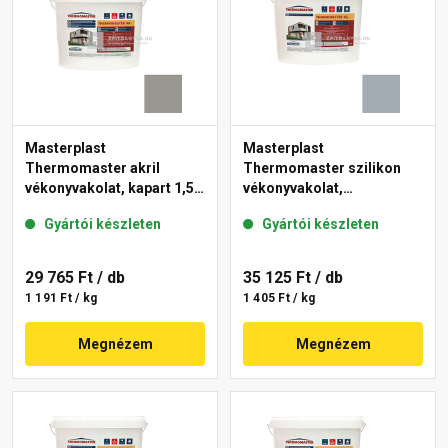
Masterplast
Masterplast
Thermomaster akril
Thermomaster szilikon
vékonyvakolat, kapart 1,5
vékonyvakolat,
mm 46-C 25 kg
gördülőszemcsés 2 mm
Gyártói készleten
Gyártói készleten
50-E 25 kg
29 765 Ft
/ db
35 125 Ft
/ db
1 191 Ft / kg
1 405 Ft / kg
Megnézem
Megnézem