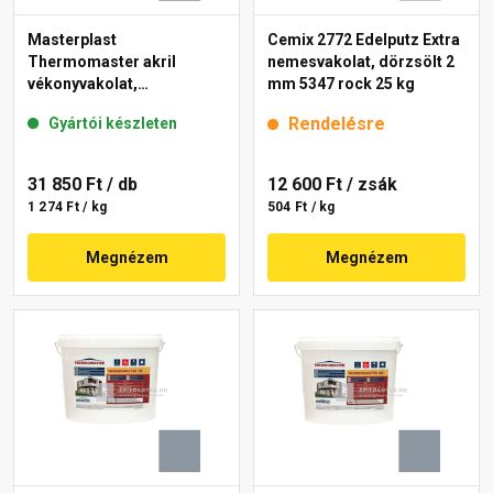
Masterplast
Cemix 2772 Edelputz Extra
Thermomaster akril
nemesvakolat, dörzsölt 2
vékonyvakolat,
mm 5347 rock 25 kg
gördülőszemcsés 2 mm
Rendelésre
Gyártói készleten
50-E 25 kg
31 850 Ft
/ db
12 600 Ft
/ zsák
1 274 Ft / kg
504 Ft / kg
Megnézem
Megnézem