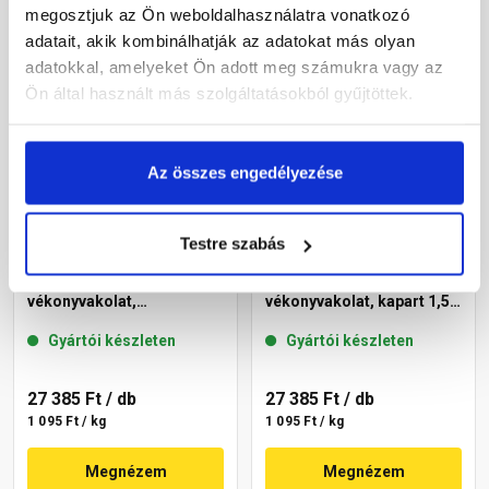
Megnézem
Megnézem
megosztjuk az Ön weboldalhasználatra vonatkozó
adatait, akik kombinálhatják az adatokat más olyan
adatokkal, amelyeket Ön adott meg számukra vagy az
Ön által használt más szolgáltatásokból gyűjtöttek.
Az összes engedélyezése
Testre szabás
Masterplast
Masterplast
Thermomaster akril
Thermomaster akril
vékonyvakolat,
vékonyvakolat, kapart 1,5
gördülőszemcsés 2 mm
mm 46-D 25 kg
Gyártói készleten
Gyártói készleten
46-D 25 kg
27 385 Ft
/ db
27 385 Ft
/ db
1 095 Ft / kg
1 095 Ft / kg
Megnézem
Megnézem