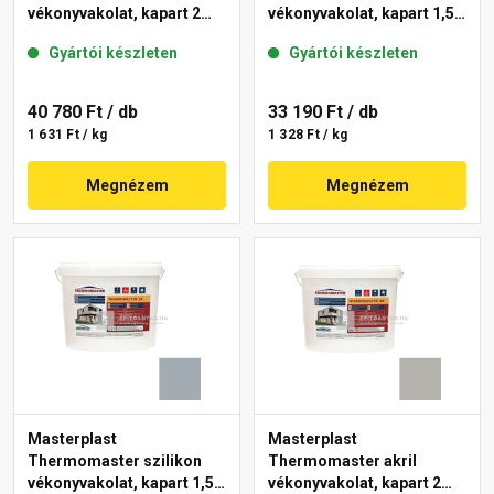
vékonyvakolat, kapart 2
vékonyvakolat, kapart 1,5
mm 50-C 25 kg
mm 50-F 25 kg
Gyártói készleten
Gyártói készleten
40 780 Ft
/ db
33 190 Ft
/ db
1 631 Ft / kg
1 328 Ft / kg
Megnézem
Megnézem
Masterplast
Masterplast
Thermomaster szilikon
Thermomaster akril
vékonyvakolat, kapart 1,5
vékonyvakolat, kapart 2