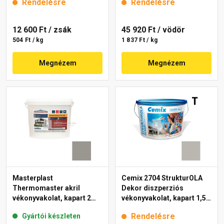
Rendelésre
Rendelésre
12 600 Ft
/ zsák
45 920 Ft
/ vödör
504 Ft / kg
1 837 Ft / kg
Megnézem
Megnézem
Masterplast
Cemix 2704 StrukturOLA
Thermomaster akril
Dekor diszperziós
vékonyvakolat, kapart 2
vékonyvakolat, kapart 1,5
mm 46-C 25 kg
mm 6953 intense 25 kg
Rendelésre
Gyártói készleten