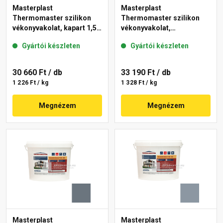
Masterplast
Masterplast
Thermomaster szilikon
Thermomaster szilikon
vékonyvakolat, kapart 1,5
vékonyvakolat,
mm 46-E 25 kg
gördülőszemcsés 2 mm
Gyártói készleten
Gyártói készleten
50-F 25 kg
30 660 Ft
/ db
33 190 Ft
/ db
1 226 Ft / kg
1 328 Ft / kg
Megnézem
Megnézem
Masterplast
Masterplast