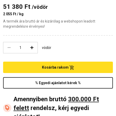
51 380 Ft
/vödör
2 055 Ft / kg
A termék ára bruttó ár és kizárólag a webshopon leadott
megrendelésre érvényes!
vödör
Kosárba rakom
% Egyedi ajánlatot kérek %
Amennyiben bruttó
300.000 Ft
felett
rendelsz, kérj egyedi