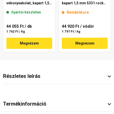
vékonyvakolat, kapart 1,5
kapart 1,5 mm 5331 rock
mm 50-C 25 kg
25 kg
Rendelésre
Gyártói készleten
44 055 Ft
/ db
44 920 Ft
/ vödör
1 762 Ft / kg
1 797 Ft / kg
Megnézem
Megnézem
Részletes leírás
Termékinformáció