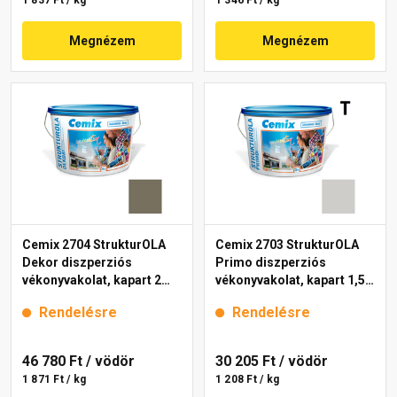
1 837 Ft / kg
1 346 Ft / kg
Megnézem
Megnézem
Cemix 2704 StrukturOLA
Cemix 2703 StrukturOLA
Dekor diszperziós
Primo diszperziós
vékonyvakolat, kapart 2
vékonyvakolat, kapart 1,5
mm 6949 intense 25 kg
mm 6951 intense 25 kg
Rendelésre
Rendelésre
46 780 Ft
/ vödör
30 205 Ft
/ vödör
1 871 Ft / kg
1 208 Ft / kg