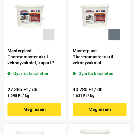
Masterplast
Masterplast
Thermomaster akril
Thermomaster akril
vékonyvakolat, kapart 2
vékonyvakolat,
mm 46-F 25 kg
gördülőszemcsés 2 mm
Gyártói készleten
Gyártói készleten
50-C 25 kg
27 385 Ft
/ db
40 780 Ft
/ db
1 095 Ft / kg
1 631 Ft / kg
Megnézem
Megnézem