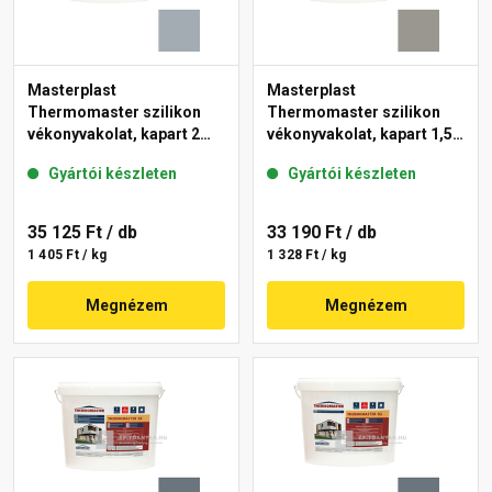
Masterplast
Masterplast
Thermomaster szilikon
Thermomaster szilikon
vékonyvakolat, kapart 2
vékonyvakolat, kapart 1,5
mm 50-E 25 kg
mm 46-C 25 kg
Gyártói készleten
Gyártói készleten
35 125 Ft
/ db
33 190 Ft
/ db
1 405 Ft / kg
1 328 Ft / kg
Megnézem
Megnézem