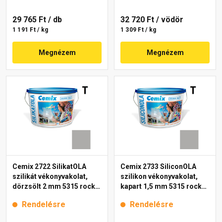
29 765 Ft
/ db
32 720 Ft
/ vödör
1 191 Ft / kg
1 309 Ft / kg
Megnézem
Megnézem
Cemix 2722 SilikatOLA
Cemix 2733 SiliconOLA
szilikát vékonyvakolat,
szilikon vékonyvakolat,
dörzsölt 2 mm 5315 rock
kapart 1,5 mm 5315 rock
25 kg
25 kg
Rendelésre
Rendelésre