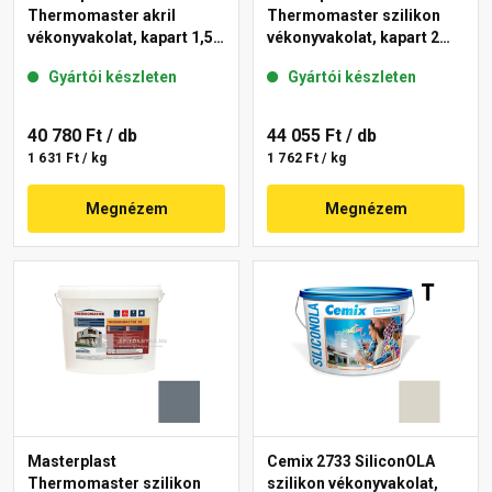
Thermomaster akril
Thermomaster szilikon
vékonyvakolat, kapart 1,5
vékonyvakolat, kapart 2
mm 50-C 25 kg
mm 50-D 25 kg
Gyártói készleten
Gyártói készleten
40 780 Ft
/ db
44 055 Ft
/ db
1 631 Ft / kg
1 762 Ft / kg
Megnézem
Megnézem
Masterplast
Cemix 2733 SiliconOLA
Thermomaster szilikon
szilikon vékonyvakolat,