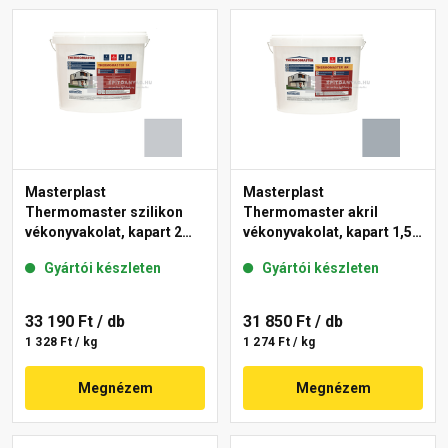
Masterplast
Masterplast
Thermomaster szilikon
Thermomaster akril
vékonyvakolat, kapart 2
vékonyvakolat, kapart 1,5
mm 50-F 25 kg
mm 50-E 25 kg
Gyártói készleten
Gyártói készleten
33 190 Ft
/ db
31 850 Ft
/ db
1 328 Ft / kg
1 274 Ft / kg
Megnézem
Megnézem