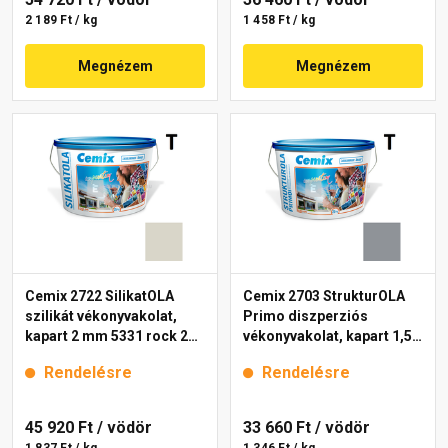
2 189 Ft / kg
1 458 Ft / kg
Megnézem
Megnézem
Cemix 2722 SilikatOLA
Cemix 2703 StrukturOLA
szilikát vékonyvakolat,
Primo diszperziós
kapart 2 mm 5331 rock 25
vékonyvakolat, kapart 1,5
kg
mm 5325 rock 25 kg
Rendelésre
Rendelésre
45 920 Ft
/ vödör
33 660 Ft
/ vödör