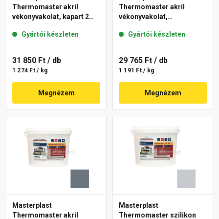
Thermomaster akril
Thermomaster akril
vékonyvakolat, kapart 2
vékonyvakolat,
mm 50-E 25 kg
gördülőszemcsés 2 mm
Gyártói készleten
Gyártói készleten
50-F 25 kg
31 850 Ft
/ db
29 765 Ft
/ db
1 274 Ft / kg
1 191 Ft / kg
Megnézem
Megnézem
Masterplast
Masterplast
Thermomaster akril
Thermomaster szilikon