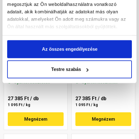
megosztjuk az Ön weboldalhasználatra vonatkozó
adatait, akik kombinálhatják az adatokat más olyan
adatokkal, amelyeket Ön adott meg számukra vagy az
Ön által használt más szolgáltatásokból gyűjtöttek.
Az összes engedélyezése
Masterplast
Masterplast
Thermomaster akril
Thermomaster akril
Testre szabás
vékonyvakolat,
vékonyvakolat, kapart 1,5
gördülőszemcsés 2 mm
mm 46-D 25 kg
Gyártói készleten
Gyártói készleten
46-D 25 kg
27 385 Ft
/ db
27 385 Ft
/ db
1 095 Ft / kg
1 095 Ft / kg
Megnézem
Megnézem