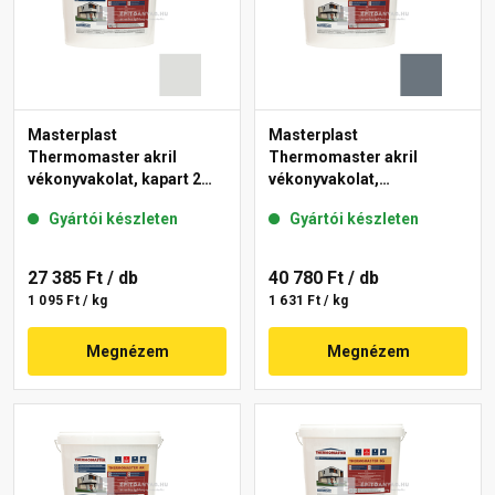
Masterplast
Masterplast
Thermomaster akril
Thermomaster akril
vékonyvakolat, kapart 2
vékonyvakolat,
mm 46-F 25 kg
gördülőszemcsés 2 mm
Gyártói készleten
Gyártói készleten
50-C 25 kg
27 385 Ft
/ db
40 780 Ft
/ db
1 095 Ft / kg
1 631 Ft / kg
Megnézem
Megnézem