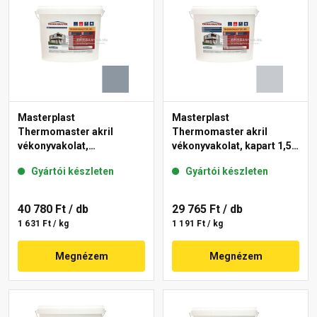
Masterplast
Masterplast
Thermomaster akril
Thermomaster akril
vékonyvakolat,
vékonyvakolat, kapart 1,5
gördülőszemcsés 2 mm
mm 50-F 25 kg
Gyártói készleten
Gyártói készleten
50-D 25 kg
40 780 Ft
/ db
29 765 Ft
/ db
1 631 Ft / kg
1 191 Ft / kg
Megnézem
Megnézem