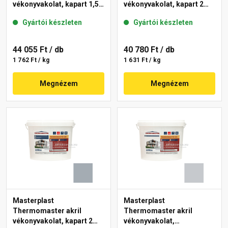
vékonyvakolat, kapart 1,5
vékonyvakolat, kapart 2
mm 50-D 25 kg
mm 50-D 25 kg
Gyártói készleten
Gyártói készleten
44 055 Ft
/ db
40 780 Ft
/ db
1 762 Ft / kg
1 631 Ft / kg
Megnézem
Megnézem
Masterplast
Masterplast
Thermomaster akril
Thermomaster akril
vékonyvakolat, kapart 2
vékonyvakolat,