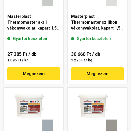
Masterplast
Masterplast
Thermomaster akril
Thermomaster szilikon
vékonyvakolat, kapart 1,5
vékonyvakolat, kapart 1,5
mm 46-E 25 kg
mm 46-F 25 kg
Gyártói készleten
Gyártói készleten
27 385 Ft
/ db
30 660 Ft
/ db
1 095 Ft / kg
1 226 Ft / kg
Megnézem
Megnézem