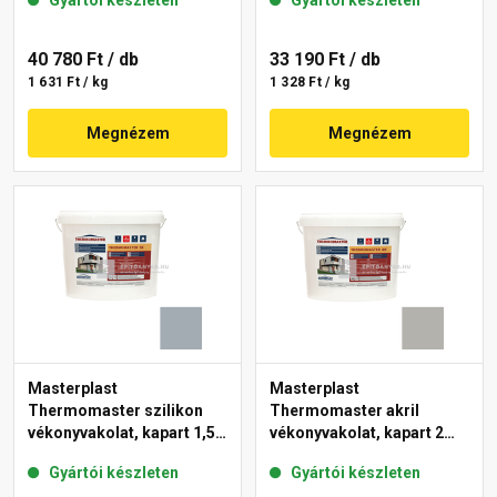
Gyártói készleten
Gyártói készleten
40 780 Ft
/ db
33 190 Ft
/ db
1 631 Ft / kg
1 328 Ft / kg
Megnézem
Megnézem
Masterplast
Masterplast
Thermomaster szilikon
Thermomaster akril
vékonyvakolat, kapart 1,5
vékonyvakolat, kapart 2
mm 50-E 25 kg
mm 46-D 25 kg
Gyártói készleten
Gyártói készleten