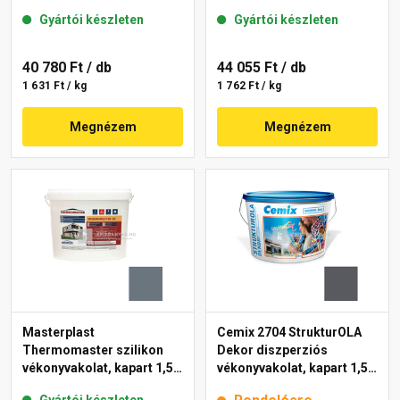
mm 50-C 25 kg
mm 50-D 25 kg
Gyártói készleten
Gyártói készleten
40 780 Ft
/ db
44 055 Ft
/ db
1 631 Ft / kg
1 762 Ft / kg
Megnézem
Megnézem
Masterplast
Cemix 2704 StrukturOLA
Thermomaster szilikon
Dekor diszperziós
vékonyvakolat, kapart 1,5
vékonyvakolat, kapart 1,5
mm 50-C 25 kg
mm 5329 rock 25 kg