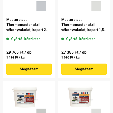
Masterplast
Masterplast
Thermomaster akril
Thermomaster akril
vékonyvakolat, kapart 2
vékonyvakolat, kapart 1,5
mm 50-F 25 kg
mm 46-F 25 kg
Gyártói készleten
Gyártói készleten
29 765 Ft
/ db
27 385 Ft
/ db
1 191 Ft / kg
1 095 Ft / kg
Megnézem
Megnézem