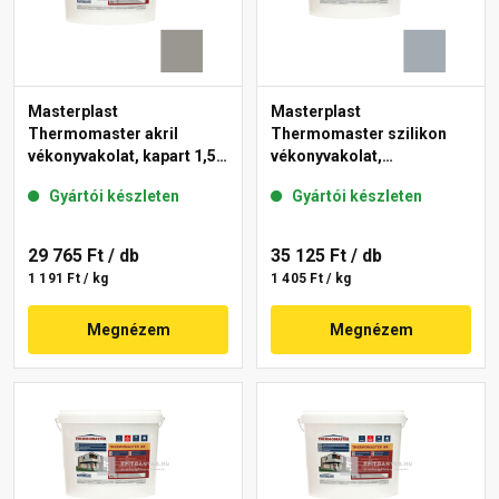
Masterplast
Masterplast
Thermomaster akril
Thermomaster szilikon
vékonyvakolat, kapart 1,5
vékonyvakolat,
mm 46-C 25 kg
gördülőszemcsés 2 mm
Gyártói készleten
Gyártói készleten
50-E 25 kg
29 765 Ft
/ db
35 125 Ft
/ db
1 191 Ft / kg
1 405 Ft / kg
Megnézem
Megnézem