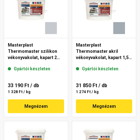
Masterplast
Masterplast
Thermomaster szilikon
Thermomaster akril
vékonyvakolat, kapart 2
vékonyvakolat, kapart 1,5
mm 50-F 25 kg
mm 50-E 25 kg
Gyártói készleten
Gyártói készleten
33 190 Ft
/ db
31 850 Ft
/ db
1 328 Ft / kg
1 274 Ft / kg
Megnézem
Megnézem