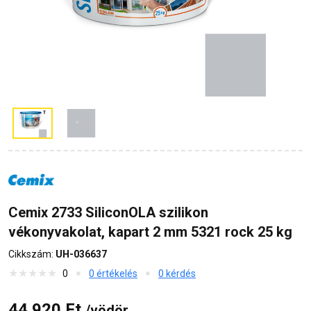
Cemix 2733 SiliconOLA szilikon
vékonyvakolat, kapart 2 mm 5321 rock 25 kg
Cikkszám:
UH-036637
0
0 értékelés
0 kérdés
44 920 Ft
/vödör