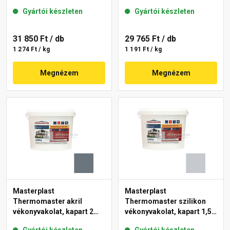
mm 50-E 25 kg
gördülőszemcsés 2 mm
Gyártói készleten
Gyártói készleten
50-F 25 kg
31 850 Ft
/ db
29 765 Ft
/ db
1 274 Ft / kg
1 191 Ft / kg
Megnézem
Megnézem
Masterplast
Masterplast
Thermomaster akril
Thermomaster szilikon
vékonyvakolat, kapart 2
vékonyvakolat, kapart 1,5
mm 50-C 25 kg
mm 50-F 25 kg