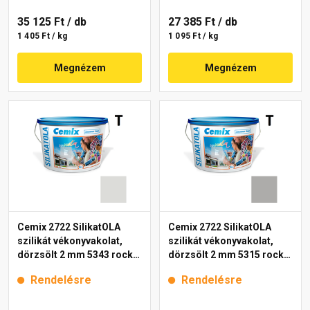
35 125 Ft
/ db
27 385 Ft
/ db
1 405 Ft / kg
1 095 Ft / kg
Megnézem
Megnézem
Cemix 2722 SilikatOLA
Cemix 2722 SilikatOLA
szilikát vékonyvakolat,
szilikát vékonyvakolat,
dörzsölt 2 mm 5343 rock
dörzsölt 2 mm 5315 rock
25 kg
25 kg
Rendelésre
Rendelésre