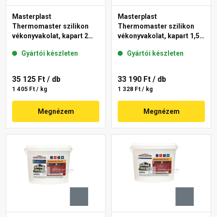
Masterplast
Masterplast
Thermomaster szilikon
Thermomaster szilikon
vékonyvakolat, kapart 2
vékonyvakolat, kapart 1,5
mm 50-E 25 kg
mm 46-C 25 kg
Gyártói készleten
Gyártói készleten
35 125 Ft
/ db
33 190 Ft
/ db
1 405 Ft / kg
1 328 Ft / kg
Megnézem
Megnézem