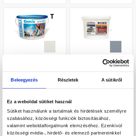
Cemix 2733 SiliconOLA
Masterplast
szilikon vékonyvakolat,
Thermomaster akril
kapart 1,5 mm 5341 rock
vékonyvakolat, kapart 1,5
Beleegyezés
Részletek
A sütikről
25 kg
mm 50-D 25 kg
Rendelésre
Gyártói készleten
Ez a weboldal sütiket használ
44 920 Ft
/ vödör
40 780 Ft
/ db
1 797 Ft / kg
1 631 Ft / kg
Sütiket használunk a tartalmak és hirdetések személyre
szabásához, közösségi funkciók biztosításához,
Megnézem
Megnézem
valamint weboldalforgalmunk elemzéséhez. Ezenkívül
közösségi média-, hirdető- és elemező partnereinkkel