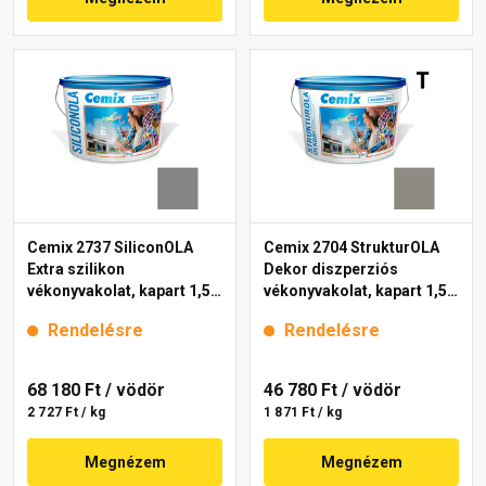
Cemix 2737 SiliconOLA
Cemix 2704 StrukturOLA
Extra szilikon
Dekor diszperziós
vékonyvakolat, kapart 1,5
vékonyvakolat, kapart 1,5
mm 5319 rock 25 kg
mm 5339 rock 25 kg
Rendelésre
Rendelésre
68 180 Ft
/ vödör
46 780 Ft
/ vödör
2 727 Ft / kg
1 871 Ft / kg
Megnézem
Megnézem