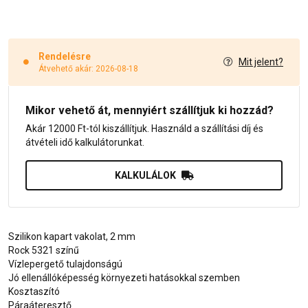
Rendelésre
Mit jelent?
Átvehető akár: 2026-08-18
Mikor vehető át, mennyiért szállítjuk ki hozzád?
Akár 12000 Ft-tól kiszállítjuk. Használd a szállítási díj és
átvételi idő kalkulátorunkat.
KALKULÁLOK
Szilikon kapart vakolat, 2 mm
Rock 5321 színű
Vízlepergető tulajdonságú
Jó ellenállóképesség környezeti hatásokkal szemben
Kosztaszító
Páraáteresztő