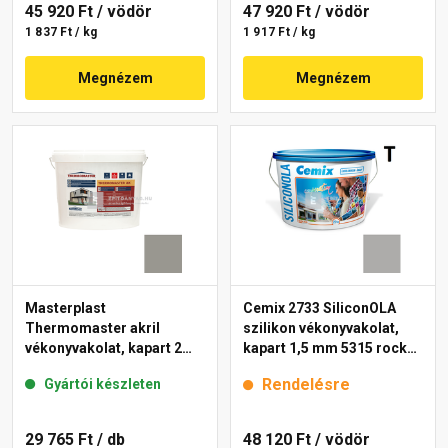
45 920 Ft
/ vödör
47 920 Ft
/ vödör
1 837 Ft / kg
1 917 Ft / kg
Megnézem
Megnézem
Masterplast
Cemix 2733 SiliconOLA
Thermomaster akril
szilikon vékonyvakolat,
vékonyvakolat, kapart 2
kapart 1,5 mm 5315 rock
mm 46-C 25 kg
25 kg
Rendelésre
Gyártói készleten
29 765 Ft
/ db
48 120 Ft
/ vödör