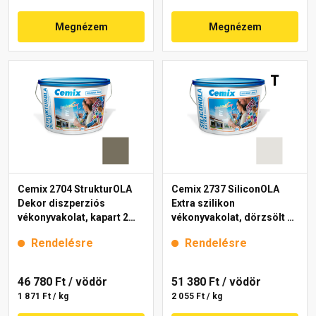
Megnézem
Megnézem
Cemix 2704 StrukturOLA
Cemix 2737 SiliconOLA
Dekor diszperziós
Extra szilikon
vékonyvakolat, kapart 2
vékonyvakolat, dörzsölt 2
mm 6949 intense 25 kg
mm 5341 rock 25 kg
Rendelésre
Rendelésre
46 780 Ft
/ vödör
51 380 Ft
/ vödör
1 871 Ft / kg
2 055 Ft / kg