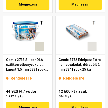
Megnézem
Megnézem
Cemix 2733 SiliconOLA
Cemix 2772 Edelputz Extra
szilikon vékonyvakolat,
nemesvakolat, dörzsölt 2
kapart 1,5 mm 5331 rock
mm 5341 rock 25 kg
25 kg
Rendelésre
Rendelésre
44 920 Ft
/ vödör
12 600 Ft
/ zsák
1 797 Ft / kg
504 Ft / kg
Megnézem
Megnézem