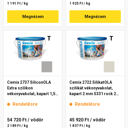
1 191 Ft / kg
1 925 Ft / kg
Megnézem
Megnézem
Cemix 2737 SiliconOLA
Cemix 2722 SilikatOLA
Extra szilikon
szilikát vékonyvakolat,
vékonyvakolat, kapart 1,5
kapart 2 mm 5331 rock 25
mm 5315 rock 25 kg
kg
Rendelésre
Rendelésre
54 720 Ft
/ vödör
45 920 Ft
/ vödör
2 189 Ft / kg
1 837 Ft / kg