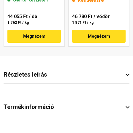
Rendelésre
Gyártói készleten
44 055 Ft
/ db
46 780 Ft
/ vödör
1 762 Ft / kg
1 871 Ft / kg
Megnézem
Megnézem
Részletes leírás
Termékinformáció