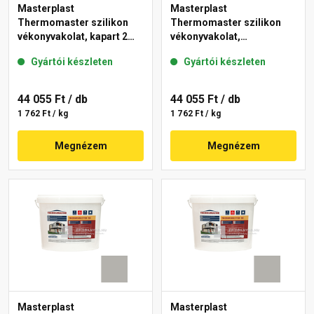
Masterplast
Masterplast
Thermomaster szilikon
Thermomaster szilikon
vékonyvakolat, kapart 2
vékonyvakolat,
mm 50-C 25 kg
gördülőszemcsés 2 mm
Gyártói készleten
Gyártói készleten
50-C 25 kg
44 055 Ft
/ db
44 055 Ft
/ db
1 762 Ft / kg
1 762 Ft / kg
Megnézem
Megnézem
Masterplast
Masterplast