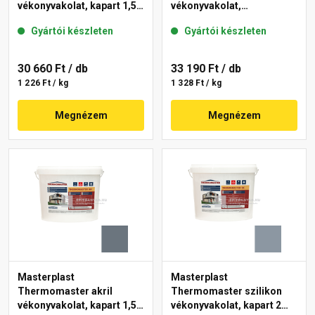
vékonyvakolat, kapart 1,5
vékonyvakolat,
mm 46-E 25 kg
gördülőszemcsés 2 mm
Gyártói készleten
Gyártói készleten
50-F 25 kg
30 660 Ft
/ db
33 190 Ft
/ db
1 226 Ft / kg
1 328 Ft / kg
Megnézem
Megnézem
Masterplast
Masterplast
Thermomaster akril
Thermomaster szilikon
vékonyvakolat, kapart 1,5
vékonyvakolat, kapart 2