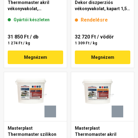
Thermomaster akril
Dekor diszperziós
vékonyvakolat,
vékonyvakolat, kapart 1,5
gördülőszemcsés 2 mm
mm 6953 intense 25 kg
Rendelésre
Gyártói készleten
50-E 25 kg
31 850 Ft
/ db
32 720 Ft
/ vödör
1 274 Ft / kg
1 309 Ft / kg
Megnézem
Megnézem
Masterplast
Masterplast
Thermomaster szilikon
Thermomaster akril