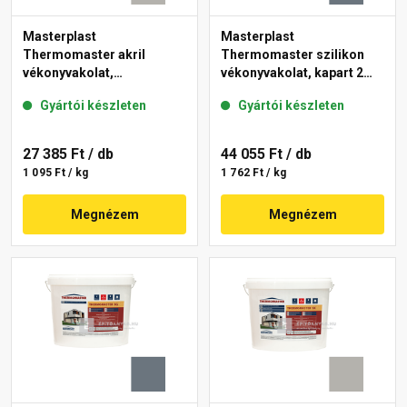
Masterplast
Masterplast
Thermomaster akril
Thermomaster szilikon
vékonyvakolat,
vékonyvakolat, kapart 2
gördülőszemcsés 2 mm
mm 50-C 25 kg
Gyártói készleten
Gyártói készleten
46-D 25 kg
27 385 Ft
/ db
44 055 Ft
/ db
1 095 Ft / kg
1 762 Ft / kg
Megnézem
Megnézem