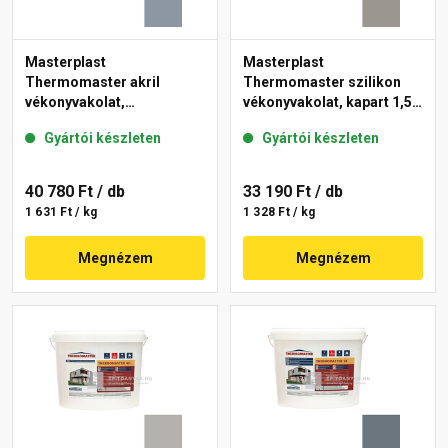
Masterplast
Masterplast
Thermomaster akril
Thermomaster szilikon
vékonyvakolat,
vékonyvakolat, kapart 1,5
gördülőszemcsés 2 mm
mm 46-C 25 kg
Gyártói készleten
Gyártói készleten
50-D 25 kg
40 780 Ft
/ db
33 190 Ft
/ db
1 631 Ft / kg
1 328 Ft / kg
Megnézem
Megnézem