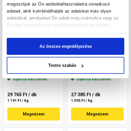
megosztjuk az Ön weboldalhasználatra vonatkozó
adatait, akik kombinálhatják az adatokat más olyan
adatokkal, amelyeket Ön adott meg számukra vagy az
Ön által használt más szolgáltatásokból gyűjtöttek.
Az összes engedélyezése
Masterplast
Masterplast
Thermomaster akril
Thermomaster akril
Testre szabás
vékonyvakolat, kapart 2
vékonyvakolat, kapart 1,5
mm 46-C 25 kg
mm 46-D 25 kg
Gyártói készleten
Gyártói készleten
29 765 Ft
/ db
27 385 Ft
/ db
1 191 Ft / kg
1 095 Ft / kg
Megnézem
Megnézem