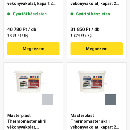
vékonyvakolat, kapart 2
vékonyvakolat, kapart 2
mm 50-D 25 kg
mm 50-E 25 kg
Gyártói készleten
Gyártói készleten
40 780 Ft
/ db
31 850 Ft
/ db
1 631 Ft / kg
1 274 Ft / kg
Megnézem
Megnézem
Masterplast
Masterplast
Thermomaster akril
Thermomaster akril
vékonyvakolat,
vékonyvakolat, kapart 2