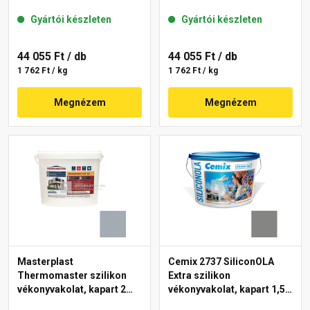
mm 50-D 25 kg
mm 50-C 25 kg
Gyártói készleten
Gyártói készleten
44 055 Ft
/ db
44 055 Ft
/ db
1 762 Ft / kg
1 762 Ft / kg
Megnézem
Megnézem
Masterplast
Cemix 2737 SiliconOLA
Thermomaster szilikon
Extra szilikon
vékonyvakolat, kapart 2
vékonyvakolat, kapart 1,5
mm 50-E 25 kg
mm 5319 rock 25 kg