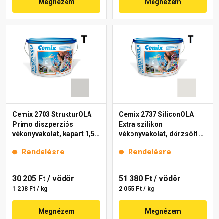
Megnézem
Megnézem
Cemix 2703 StrukturOLA
Cemix 2737 SiliconOLA
Primo diszperziós
Extra szilikon
vékonyvakolat, kapart 1,5
vékonyvakolat, dörzsölt 2
mm 6951 intense 25 kg
mm 5341 rock 25 kg
Rendelésre
Rendelésre
30 205 Ft
/ vödör
51 380 Ft
/ vödör
1 208 Ft / kg
2 055 Ft / kg
Megnézem
Megnézem