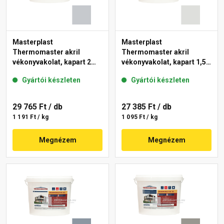
Masterplast
Masterplast
Thermomaster akril
Thermomaster akril
vékonyvakolat, kapart 2
vékonyvakolat, kapart 1,5
mm 50-F 25 kg
mm 46-F 25 kg
Gyártói készleten
Gyártói készleten
29 765 Ft
/ db
27 385 Ft
/ db
1 191 Ft / kg
1 095 Ft / kg
Megnézem
Megnézem