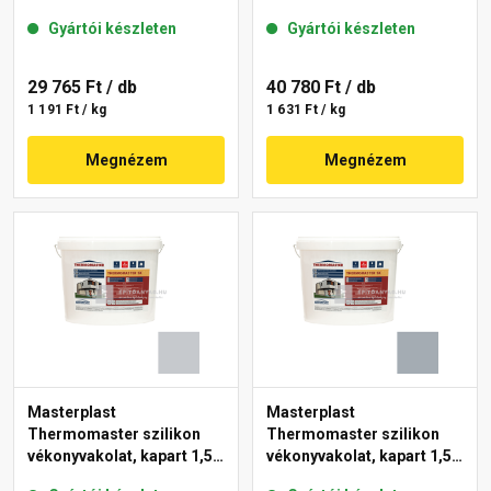
gördülőszemcsés 2 mm
mm 50-C 25 kg
Gyártói készleten
Gyártói készleten
50-F 25 kg
29 765 Ft
/ db
40 780 Ft
/ db
1 191 Ft / kg
1 631 Ft / kg
Megnézem
Megnézem
Masterplast
Masterplast
Thermomaster szilikon
Thermomaster szilikon
vékonyvakolat, kapart 1,5
vékonyvakolat, kapart 1,5
mm 50-F 25 kg
mm 50-E 25 kg