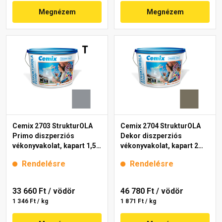
Megnézem
Megnézem
Cemix 2703 StrukturOLA
Cemix 2704 StrukturOLA
Primo diszperziós
Dekor diszperziós
vékonyvakolat, kapart 1,5
vékonyvakolat, kapart 2
mm 5325 rock 25 kg
mm 6949 intense 25 kg
Rendelésre
Rendelésre
33 660 Ft
/ vödör
46 780 Ft
/ vödör
1 346 Ft / kg
1 871 Ft / kg