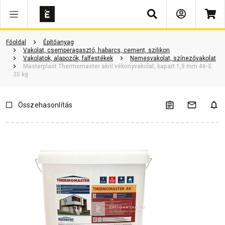
Keresés
Vásárlói vélemények
Kérdések és válaszok
Kapcsolódó cikkek
Főoldal
Építőanyag
Vakolat, csemperagasztó, habarcs, cement, szilikon
Vakolatok, alapozók, falfestékek
Nemesvakolat, színezővakolat
Masterplast Thermomaster akril vékonyvakolat, kapart 1,5 mm 46-E
25 kg
Összehasonlítás