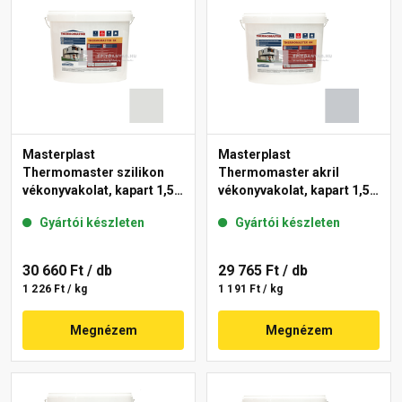
Masterplast
Masterplast
Thermomaster szilikon
Thermomaster akril
vékonyvakolat, kapart 1,5
vékonyvakolat, kapart 1,5
mm 46-F 25 kg
mm 50-F 25 kg
Gyártói készleten
Gyártói készleten
30 660 Ft
/ db
29 765 Ft
/ db
1 226 Ft / kg
1 191 Ft / kg
Megnézem
Megnézem