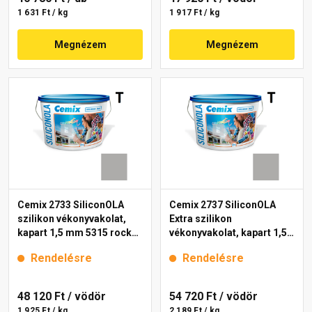
1 631 Ft / kg
1 917 Ft / kg
Megnézem
Megnézem
Cemix 2733 SiliconOLA
Cemix 2737 SiliconOLA
szilikon vékonyvakolat,
Extra szilikon
kapart 1,5 mm 5315 rock
vékonyvakolat, kapart 1,5
25 kg
mm 5315 rock 25 kg
Rendelésre
Rendelésre
48 120 Ft
/ vödör
54 720 Ft
/ vödör
1 925 Ft / kg
2 189 Ft / kg