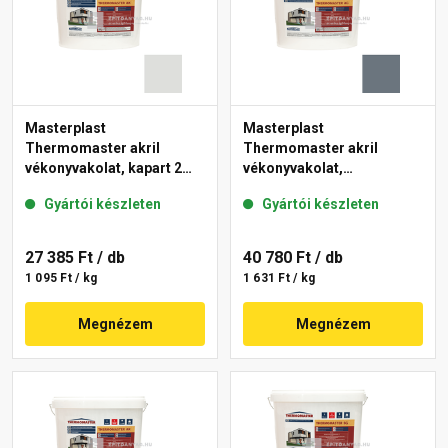
Masterplast
Masterplast
Thermomaster akril
Thermomaster akril
vékonyvakolat, kapart 2
vékonyvakolat,
mm 46-F 25 kg
gördülőszemcsés 2 mm
Gyártói készleten
Gyártói készleten
50-C 25 kg
27 385 Ft
/ db
40 780 Ft
/ db
1 095 Ft / kg
1 631 Ft / kg
Megnézem
Megnézem