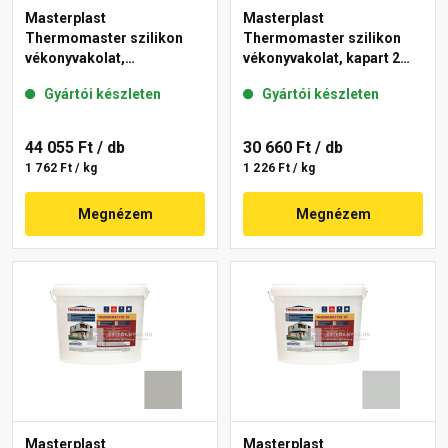
Masterplast
Masterplast
Thermomaster szilikon
Thermomaster szilikon
vékonyvakolat,
vékonyvakolat, kapart 2
gördülőszemcsés 2 mm
mm 46-D 25 kg
Gyártói készleten
Gyártói készleten
50-C 25 kg
44 055 Ft
/ db
30 660 Ft
/ db
1 762 Ft / kg
1 226 Ft / kg
Megnézem
Megnézem
Masterplast
Masterplast