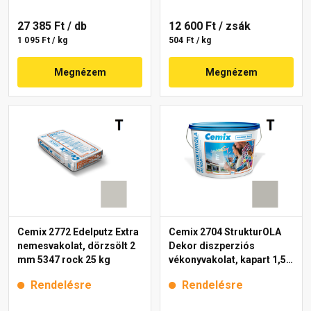
27 385 Ft
/ db
12 600 Ft
/ zsák
1 095 Ft / kg
504 Ft / kg
Megnézem
Megnézem
Cemix 2772 Edelputz Extra
Cemix 2704 StrukturOLA
nemesvakolat, dörzsölt 2
Dekor diszperziós
mm 5347 rock 25 kg
vékonyvakolat, kapart 1,5
mm 6953 intense 25 kg
Rendelésre
Rendelésre