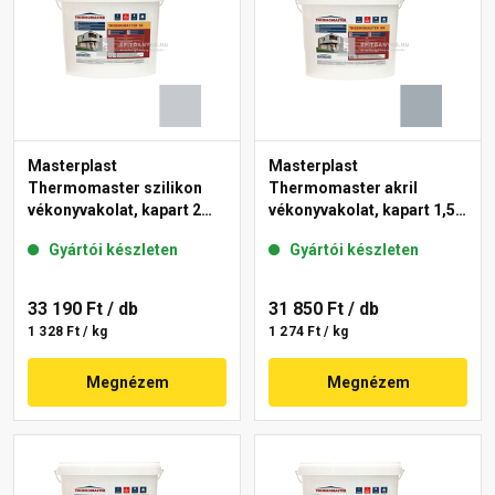
Masterplast
Masterplast
Thermomaster szilikon
Thermomaster akril
vékonyvakolat, kapart 2
vékonyvakolat, kapart 1,5
mm 50-F 25 kg
mm 50-E 25 kg
Gyártói készleten
Gyártói készleten
33 190 Ft
/ db
31 850 Ft
/ db
1 328 Ft / kg
1 274 Ft / kg
Megnézem
Megnézem