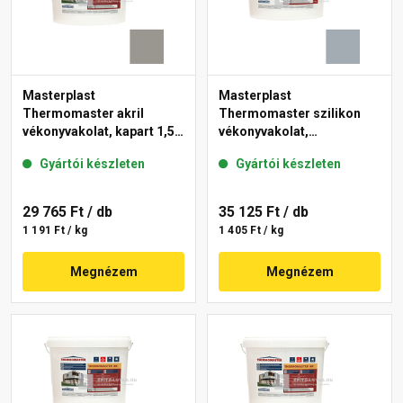
Masterplast
Masterplast
Thermomaster akril
Thermomaster szilikon
vékonyvakolat, kapart 1,5
vékonyvakolat,
mm 46-C 25 kg
gördülőszemcsés 2 mm
Gyártói készleten
Gyártói készleten
50-E 25 kg
29 765 Ft
/ db
35 125 Ft
/ db
1 191 Ft / kg
1 405 Ft / kg
Megnézem
Megnézem