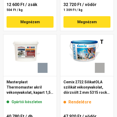
12 600 Ft
/ zsák
32 720 Ft
/ vödör
504 Ft / kg
1 309 Ft / kg
Megnézem
Megnézem
Masterplast
Cemix 2722 SilikatOLA
Thermomaster akril
szilikát vékonyvakolat,
vékonyvakolat, kapart 1,5
dörzsölt 2 mm 5315 rock
mm 50-D 25 kg
25 kg
Rendelésre
Gyártói készleten
40 780 Ft
/ db
47 920 Ft
/ vödör