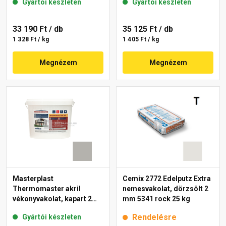
Gyártói készleten
Gyártói készleten
33 190 Ft
/ db
35 125 Ft
/ db
1 328 Ft / kg
1 405 Ft / kg
Megnézem
Megnézem
Masterplast
Cemix 2772 Edelputz Extra
Thermomaster akril
nemesvakolat, dörzsölt 2
vékonyvakolat, kapart 2
mm 5341 rock 25 kg
mm 46-D 25 kg
Rendelésre
Gyártói készleten