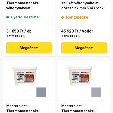
Thermomaster akril
szilikát vékonyvakolat,
vékonyvakolat,
dörzsölt 2 mm 5343 rock
gördülőszemcsés 2 mm
25 kg
Rendelésre
Gyártói készleten
50-E 25 kg
31 850 Ft
/ db
45 920 Ft
/ vödör
1 274 Ft / kg
1 837 Ft / kg
Megnézem
Megnézem
Masterplast
Masterplast
Thermomaster akril
Thermomaster akril