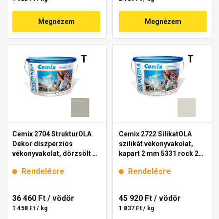
Megnézem
Megnézem
Cemix 2704 StrukturOLA
Cemix 2722 SilikatOLA
Dekor diszperziós
szilikát vékonyvakolat,
vékonyvakolat, dörzsölt 2
kapart 2 mm 5331 rock 25
mm 5337 rock 25 kg
kg
Rendelésre
Rendelésre
36 460 Ft
/ vödör
45 920 Ft
/ vödör
1 458 Ft / kg
1 837 Ft / kg