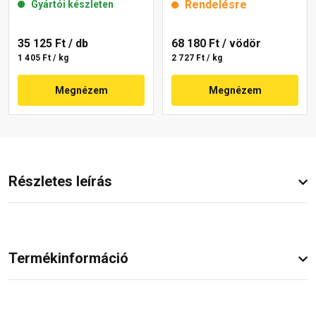
Rendelésre
Gyártói készleten
35 125 Ft
/ db
68 180 Ft
/ vödör
1 405 Ft / kg
2 727 Ft / kg
Megnézem
Megnézem
Részletes leírás
Termékinformáció