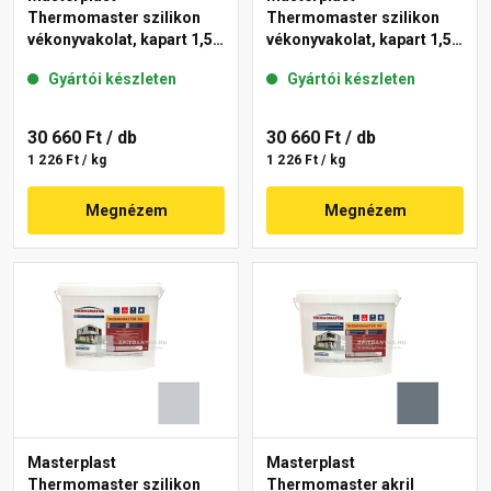
Thermomaster szilikon
Thermomaster szilikon
vékonyvakolat, kapart 1,5
vékonyvakolat, kapart 1,5
mm 46-D 25 kg
mm 46-E 25 kg
Gyártói készleten
Gyártói készleten
30 660 Ft
/ db
30 660 Ft
/ db
1 226 Ft / kg
1 226 Ft / kg
Megnézem
Megnézem
Masterplast
Masterplast
Thermomaster szilikon
Thermomaster akril