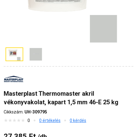
Masterplast Thermomaster akril
vékonyvakolat, kapart 1,5 mm 46-E 25 kg
Cikkszám:
UH-309795
0
0 értékelés
0 kérdés
27 385 Ft
/db