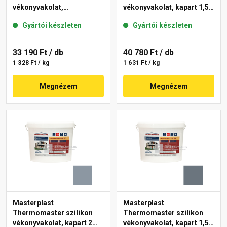
vékonyvakolat,
vékonyvakolat, kapart 1,5
gördülőszemcsés 2 mm
mm 50-C 25 kg
Gyártói készleten
Gyártói készleten
50-F 25 kg
33 190 Ft
/ db
40 780 Ft
/ db
1 328 Ft / kg
1 631 Ft / kg
Megnézem
Megnézem
Masterplast
Masterplast
Thermomaster szilikon
Thermomaster szilikon
vékonyvakolat, kapart 2
vékonyvakolat, kapart 1,5