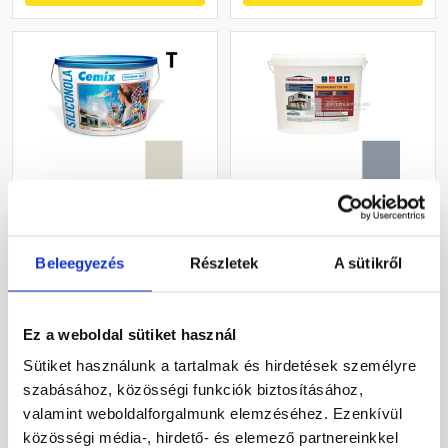
Cemix 2733 SiliconOLA
Masterplast
szilikon vékonyvakolat,
Thermomaster szilikon
kapart 1,5 mm 5331 rock
vékonyvakolat, kapart 1,5
Beleegyezés
Részletek
A sütikről
25 kg
mm 50-D 25 kg
Rendelésre
Gyártói készleten
Ez a weboldal sütiket használ
44 920 Ft
/ vödör
44 055 Ft
/ db
Sütiket használunk a tartalmak és hirdetések személyre
1 797 Ft / kg
1 762 Ft / kg
szabásához, közösségi funkciók biztosításához,
Megnézem
Megnézem
valamint weboldalforgalmunk elemzéséhez. Ezenkívül
közösségi média-, hirdető- és elemező partnereinkkel