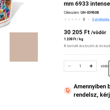
mm 6933 intense
Cikkszám:
UH-039508
0
0 értékelés
30 205 Ft
/vödör
1 208 Ft / kg
A termék ára bruttó ár és ki
vödör
Amennyiben 
rendelsz, kérj