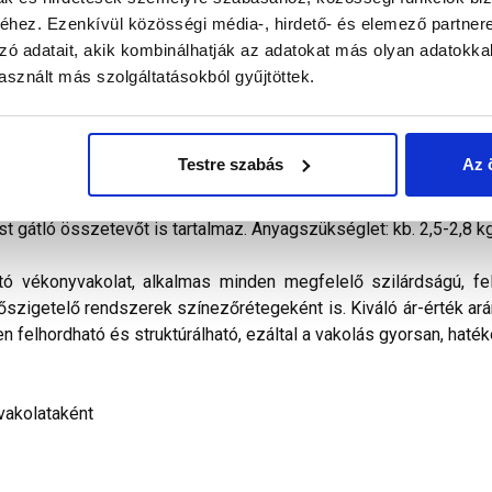
hez. Ezenkívül közösségi média-, hirdető- és elemező partner
zó adatait, akik kombinálhatják az adatokat más olyan adatokka
alál a termékkel kapcsolatban. Kérjük, figyelmesen olvassa el!
sznált más szolgáltatásokból gyűjtöttek.
őkevert, kapart hatású diszperziós bázisú, ﬁnomszemcsés
vitelezhető és az ára miatt is a polisztirolos hőszigetelés
Testre szabás
Az 
ilag nem páraáteresztő. Vizes diszperziós kötőanyagot, időjá
álasztékában pasztell és intenzív színek egyaránt megtalálható
st gátló összetevőt is tartalmaz. Anyagszükséglet: kb. 2,5-2,8 k
tó vékonyvakolat, alkalmas minden megfelelő szilárdságú, fel
hőszigetelő rendszerek színezőrétegeként is. Kiváló ár-érték arán
n felhordható és struktúrálható, ezáltal a vakolás gyorsan, haték
vakolataként