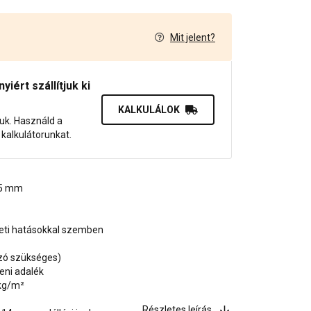
Mit jelent?
7
iért szállítjuk ki
KALKULÁLOK
juk. Használd a
dő kalkulátorunkat.
1,5 mm
zeti hatásokkal szemben
ozó szükséges)
eni adalék
 kg/m²
Részletes leírás