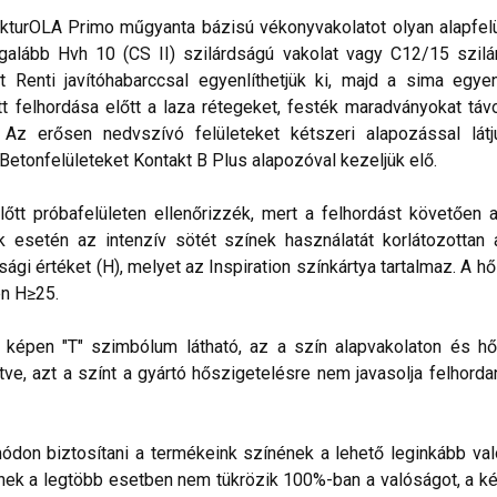
kturOLA Primo műgyanta bázisú vékonyvakolatot olyan alapfelül
alább Hvh 10 (CS II) szilárdságú vakolat vagy C12/15 szilá
t Renti javítóhabarccsal egyenlíthetjük ki, majd a sima egye
 felhordása előtt a laza rétegeket, festék maradványokat távo
. Az erősen nedvszívó felületeket kétszeri alapozással lá
 Betonfelületeket Kontakt B Plus alapozóval kezeljük elő.
lőtt próbafelületen ellenőrizzék, mert a felhordást követően 
esetén az intenzív sötét színek használatát korlátozottan ajá
sági értéket (H), melyet az Inspiration színkártya tartalmaz. A h
n H≥25.
lő képen "T" szimbólum látható, az a szín alapvakolaton és hő
ve, azt a színt a gyártó hőszigetelésre nem javasolja felhorda
don biztosítani a termékeink színének a lehető leginkább val
nek a legtöbb esetben nem tükrözik 100%-ban a valóságot, a ké