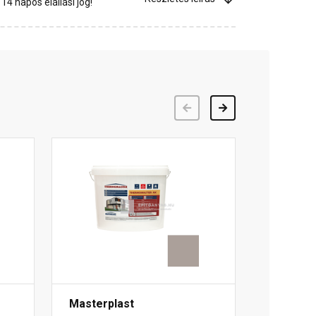
4 napos elállási jog!
Előző
Következő
Masterplast