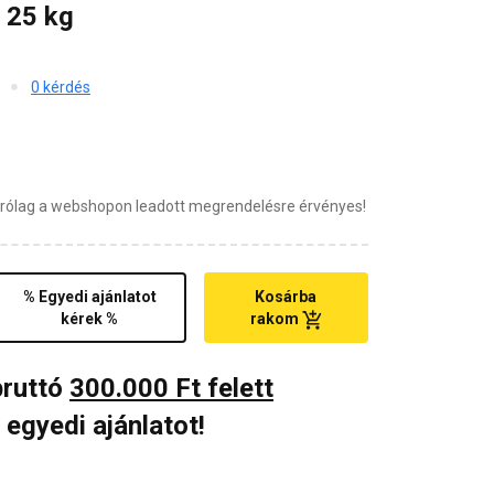
 25 kg
0 kérdés
zárólag a webshopon leadott megrendelésre érvényes!
% Egyedi ajánlatot
Kosárba
kérek %
rakom
bruttó
300.000 Ft felett
 egyedi ajánlatot!