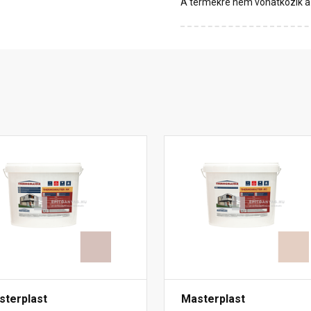
A termékre nem vonatkozik a 1
sterplast
Masterplast