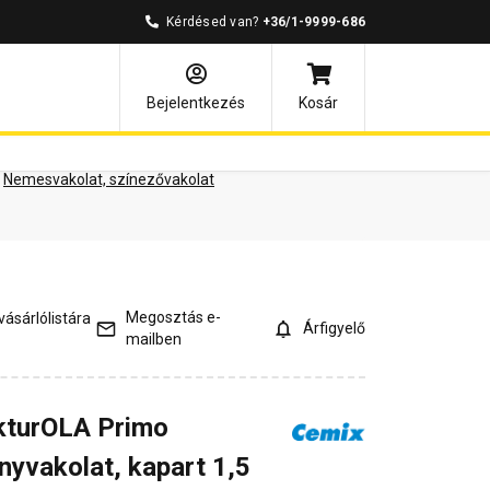
Kérdésed van?
+36/1-9999-686
ények
Kérdések és válaszok
Bejelentkezés
Kosár
Nemesvakolat, színezővakolat
Megosztás e-
ásárlólistára
Árfigyelő
mailben
kturOLA Primo
nyvakolat, kapart 1,5