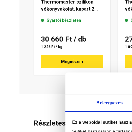
Thermomaster szilikon
Th
vékonyvakolat, kapart 2
vék
mm 19-D 25 kg
mm
Gyártói készleten
30 660 Ft
/ db
2
1 226 Ft / kg
1 09
Megnézem
Beleegyezés
Részletes leírás
Ez a weboldal sütiket haszn
Sütiket használunk a tartal