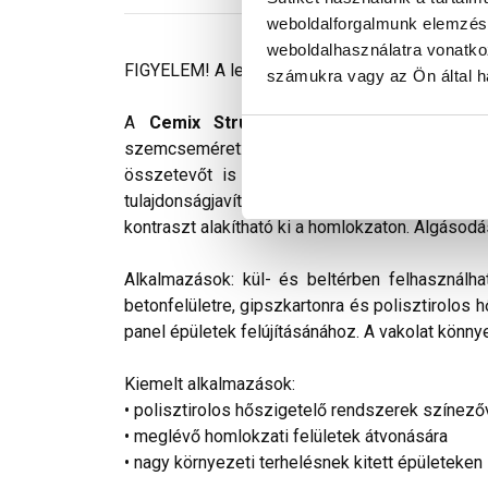
weboldalforgalmunk elemzésé
weboldalhasználatra vonatko
FIGYELEM! A leírás végén fontos információkat t
számukra vagy az Ön által ha
A
Cemix StrukturOLA Primo
gyárilag el
szemcseméret: 1,5 mm. Viszonylag könnyen ki
összetevőt is tartalmaz. Az anyag gyakorlat
tulajdonságjavító adalékokat tartalmaz. Színv
kontraszt alakítható ki a homlokzaton. Algásodá
Alkalmazások: kül- és beltérben felhasználha
betonfelületre, gipszkartonra és polisztirolos 
panel épületek felújításánához. A vakolat könnye
Kiemelt alkalmazások:
• polisztirolos hőszigetelő rendszerek színező
• meglévő homlokzati felületek átvonására
• nagy környezeti terhelésnek kitett épületeken