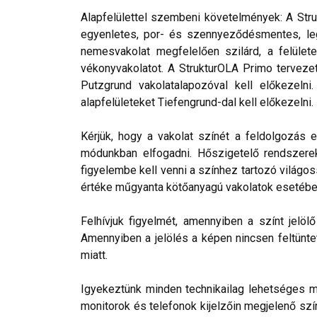
Alapfelülettel szembeni követelmények: A Stru
egyenletes, por- és szennyeződésmentes, leg
nemesvakolat megfelelően szilárd, a felülete
vékonyvakolatot. A StrukturOLA Primo tervezett
Putzgrund vakolatalapozóval kell előkezelni
alapfelületeket Tiefengrund-dal kell előkezelni.
Kérjük, hogy a vakolat színét a feldolgozás e
módunkban elfogadni. Hőszigetelő rendszerek 
figyelembe kell venni a színhez tartozó világos
értéke műgyanta kötőanyagú vakolatok esetébe
Felhívjuk figyelmét, amennyiben a színt jelö
Amennyiben a jelölés a képen nincsen feltüntet
miatt.
Igyekeztünk minden technikailag lehetséges mó
monitorok és telefonok kijelzőin megjelenő szí