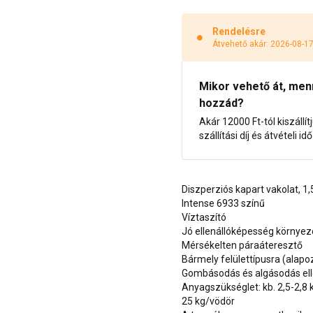
Rendelésre
Átvehető akár: 2026-08-1
Mikor vehető át, menny
hozzád?
Akár 12000 Ft-tól kiszállít
szállítási díj és átvételi i
Diszperziós kapart vakolat, 
Intense 6933 színű
Víztaszító
Jó ellenállóképesség környe
Mérsékelten páraáteresztő
Bármely felülettípusra (alap
Gombásodás és algásodás ell
Anyagszükséglet: kb. 2,5-2,8
25 kg/vödör