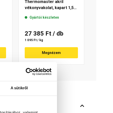
Thermomaster akril
vékonyvakolat, kapart 1,5
44-
mm 49-C 25 kg
Gyártói készleten
27 385 Ft
/ db
1 095 Ft / kg
Megnézem
A sütikről
tosításához, valamint