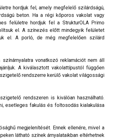
etre hordjuk fel, amely megfelelő szilárdságú,
rdságú beton. Ha a régi kőporos vakolat vagy
nes felületre hordjuk fel a StrukturOLA Primo
lítsuk el. A színezés előtt mindegyik felületet
tjuk el. A porló, de még megfelelően szilárd
a színárnyalatra vonatkozó reklamációt nem áll
nljuk. A kiválasztott vakolattípustól függően
őszigetelő rendszerre kerülő vakolat világossági
szigetelő rendszeren is kiválóan használható.
ni, esetleges fakulás és foltosodás kialakulása
ósághű megjelenítését. Ennek ellenére, mivel a
peken látható színek árnyalataikban eltérhetnek