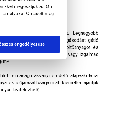
einkkel megosztjuk az Ön
l, amelyeket Ön adott meg
 vékonyvakolat. vékonyvakolat. Legnagyobb
ek kedvelt színezővakolata. Algásodást gátló
összes engedélyezése
rásálló pigmenteket, ásványi töltőanyagot és
k, ezáltal kellemes színharmónia vagy izgalmas
g/m².
ületi simaságú ásványi eredetű alapvakolatra,
ya, és időjárásállósága miatt kiemelten ajánljuk
onyan kivitelezhető.