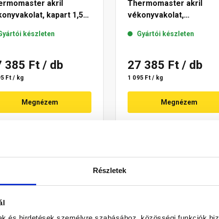
ermomaster akril
Thermomaster akril
onyvakolat, kapart 1,5
vékonyvakolat,
 14-E 25 kg
gördülőszemcsés 2 mm 
Gyártói készleten
Gyártói készleten
E 25 kg
7 385 Ft
/ db
27 385 Ft
/ db
5 Ft / kg
1 095 Ft / kg
Megnézem
Megnézem
Részletek
ál
mak és hirdetések személyre szabásához, közösségi funkciók biz