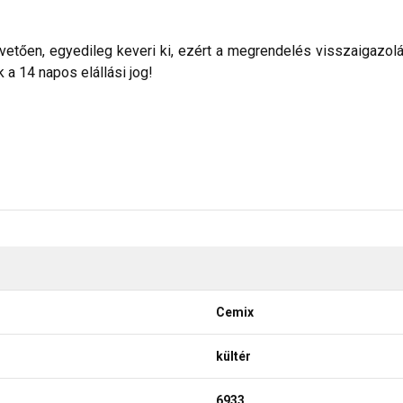
etően, egyedileg keveri ki, ezért a megrendelés visszaigazolása 
a 14 napos elállási jog!
Cemix
kültér
6933