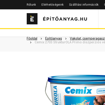
Rólunk
Elérhetőségeink
Szállítási információk
Szükséged lehet rá
Részletes 
Kapcsolódó cikkek
Főoldal
Építőanyag
Vakolat, csemperagaszt
Cemix 2703 StrukturOLA Primo diszperziós vé