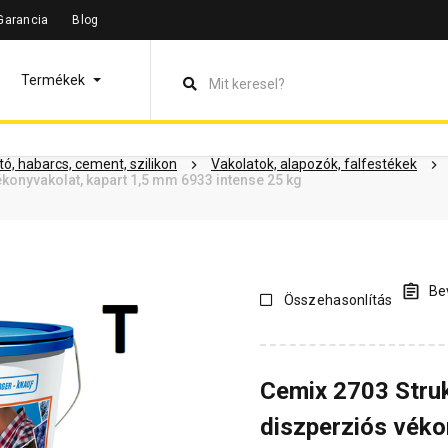
Garancia
Blog
leírás
Termékinformáció
Dokumentumok
Vásárlói vélem
Termékek
ó, habarcs, cement, szilikon
Vakolatok, alapozók, falfestékek
konyvakolat, kapart 1,5 mm 6933 intense 25 kg
Bev
Összehasonlítás
Cemix 2703 Stru
diszperziós véko