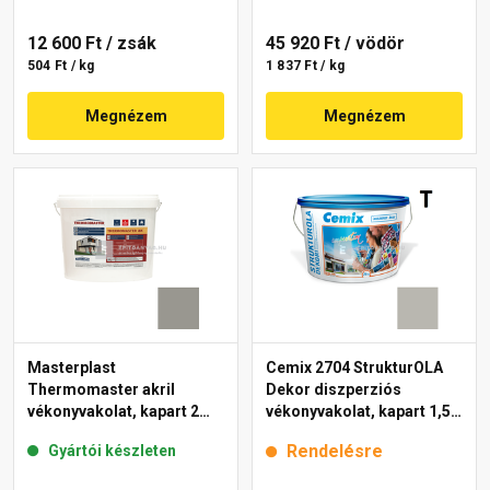
12 600 Ft
/ zsák
45 920 Ft
/ vödör
504 Ft / kg
1 837 Ft / kg
Megnézem
Megnézem
Masterplast
Cemix 2704 StrukturOLA
Thermomaster akril
Dekor diszperziós
vékonyvakolat, kapart 2
vékonyvakolat, kapart 1,5
mm 46-C 25 kg
mm 6953 intense 25 kg
Rendelésre
Gyártói készleten