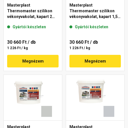
Masterplast
Masterplast
Thermomaster szilikon
Thermomaster szilikon
vékonyvakolat, kapart 2
vékonyvakolat, kapart 1,5
mm 46-D 25 kg
mm 46-D 25 kg
Gyártói készleten
Gyártói készleten
30 660 Ft
/ db
30 660 Ft
/ db
1 226 Ft / kg
1 226 Ft / kg
Megnézem
Megnézem
Masterplast
Masterplast