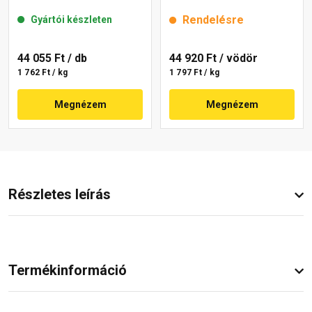
mm 50-C 25 kg
25 kg
Rendelésre
Gyártói készleten
44 055 Ft
/ db
44 920 Ft
/ vödör
1 762 Ft / kg
1 797 Ft / kg
Megnézem
Megnézem
Részletes leírás
Termékinformáció