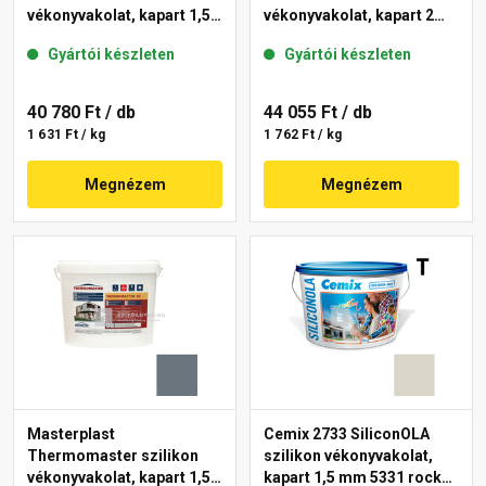
vékonyvakolat, kapart 1,5
vékonyvakolat, kapart 2
mm 50-C 25 kg
mm 50-D 25 kg
Gyártói készleten
Gyártói készleten
40 780 Ft
/ db
44 055 Ft
/ db
1 631 Ft / kg
1 762 Ft / kg
Megnézem
Megnézem
Masterplast
Cemix 2733 SiliconOLA
Thermomaster szilikon
szilikon vékonyvakolat,
vékonyvakolat, kapart 1,5
kapart 1,5 mm 5331 rock