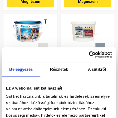
Megnézem
Megnézem
Cemix 2737 SiliconOLA
Masterplast
Extra szilikon
Thermomaster akril
Beleegyezés
Részletek
A sütikről
vékonyvakolat, dörzsölt 2
vékonyvakolat, kapart 1,5
mm 5341 rock 25 kg
mm 50-D 25 kg
Rendelésre
Gyártói készleten
Ez a weboldal sütiket használ
Sütiket használunk a tartalmak és hirdetések személyre
51 380 Ft
/ vödör
40 780 Ft
/ db
szabásához, közösségi funkciók biztosításához,
2 055 Ft / kg
1 631 Ft / kg
valamint weboldalforgalmunk elemzéséhez. Ezenkívül
Megnézem
Megnézem
közösségi média-, hirdető- és elemező partnereinkkel