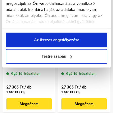
megosztjuk az Ön weboldalhasználatra vonatkozó
adatait, akik kombinálhatják az adatokat más olyan
adatokkal, amelyeket Ön adott meg számukra vagy az
Ön által használt más szolgáltatásokból gyűjtöttek.
Az összes engedélyezése
Masterplast
Masterplast
Testre szabás
Thermomaster akril
Thermomaster akril
vékonyvakolat,
vékonyvakolat, kapart 1,5
gördülőszemcsés 2 mm
mm 46-D 25 kg
Gyártói készleten
Gyártói készleten
46-D 25 kg
27 385 Ft
/ db
27 385 Ft
/ db
1 095 Ft / kg
1 095 Ft / kg
Megnézem
Megnézem