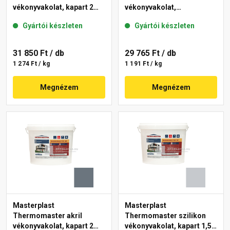
vékonyvakolat, kapart 2
vékonyvakolat,
mm 50-E 25 kg
gördülőszemcsés 2 mm
Gyártói készleten
Gyártói készleten
50-F 25 kg
31 850 Ft
/ db
29 765 Ft
/ db
1 274 Ft / kg
1 191 Ft / kg
Megnézem
Megnézem
Masterplast
Masterplast
Thermomaster akril
Thermomaster szilikon
vékonyvakolat, kapart 2
vékonyvakolat, kapart 1,5