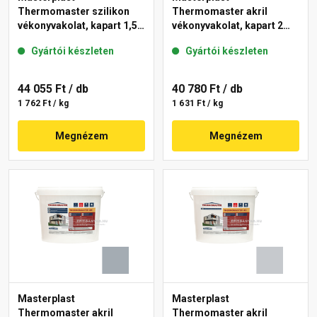
Thermomaster szilikon
Thermomaster akril
vékonyvakolat, kapart 1,5
vékonyvakolat, kapart 2
mm 50-D 25 kg
mm 50-D 25 kg
Gyártói készleten
Gyártói készleten
44 055 Ft
/ db
40 780 Ft
/ db
1 762 Ft / kg
1 631 Ft / kg
Megnézem
Megnézem
Masterplast
Masterplast
Thermomaster akril
Thermomaster akril