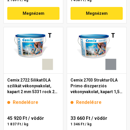
2 189 Ft / kg
1 458 Ft / kg
Megnézem
Megnézem
Cemix 2722 SilikatOLA
Cemix 2703 StrukturOLA
szilikát vékonyvakolat,
Primo diszperziós
kapart 2 mm 5331 rock 25
vékonyvakolat, kapart 1,5
kg
mm 5325 rock 25 kg
Rendelésre
Rendelésre
45 920 Ft
/ vödör
33 660 Ft
/ vödör
1 837 Ft / kg
1 346 Ft / kg