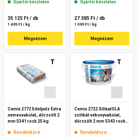
Gyártói készleten
Gyártói készleten
35 125 Ft
/ db
27 385 Ft
/ db
1 405 Ft / kg
1 095 Ft / kg
Megnézem
Megnézem
Cemix 2772 Edelputz Extra
Cemix 2722 SilikatOLA
nemesvakolat, dörzsölt 2
szilikát vékonyvakolat,
mm 5341 rock 25 kg
dörzsölt 2 mm 5343 rock
25 kg
Rendelésre
Rendelésre