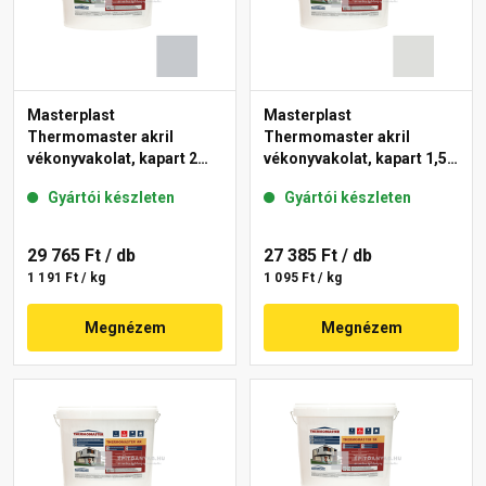
Masterplast
Masterplast
Thermomaster akril
Thermomaster akril
vékonyvakolat, kapart 2
vékonyvakolat, kapart 1,5
mm 50-F 25 kg
mm 46-F 25 kg
Gyártói készleten
Gyártói készleten
29 765 Ft
/ db
27 385 Ft
/ db
1 191 Ft / kg
1 095 Ft / kg
Megnézem
Megnézem