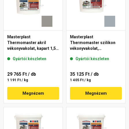
Masterplast
Masterplast
Thermomaster akril
Thermomaster szilikon
vékonyvakolat, kapart 1,5
vékonyvakolat,
mm 46-C 25 kg
gördülőszemcsés 2 mm
Gyártói készleten
Gyártói készleten
50-E 25 kg
29 765 Ft
/ db
35 125 Ft
/ db
1 191 Ft / kg
1 405 Ft / kg
Megnézem
Megnézem