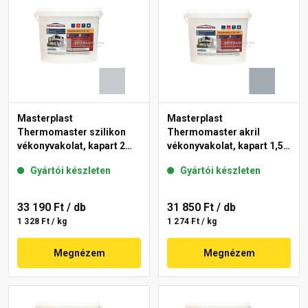
Masterplast
Masterplast
Thermomaster szilikon
Thermomaster akril
vékonyvakolat, kapart 2
vékonyvakolat, kapart 1,5
mm 50-F 25 kg
mm 50-E 25 kg
Gyártói készleten
Gyártói készleten
33 190 Ft
/ db
31 850 Ft
/ db
1 328 Ft / kg
1 274 Ft / kg
Megnézem
Megnézem