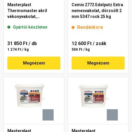
Masterplast
Cemix 2772 Edelputz Extra
Thermomaster akril
nemesvakolat, dörzsölt 2
vékonyvakolat,
mm 5347 rock 25 kg
gördülőszemcsés 2 mm
Rendelésre
Gyártói készleten
50-E 25 kg
31 850 Ft
/ db
12 600 Ft
/ zsák
1 274 Ft / kg
504 Ft / kg
Megnézem
Megnézem
Masterplast
Masterplast