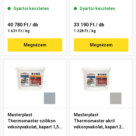
mm 50-C 25 kg
mm 50-F 25 kg
Gyártói készleten
Gyártói készleten
40 780 Ft
/ db
33 190 Ft
/ db
1 631 Ft / kg
1 328 Ft / kg
Megnézem
Megnézem
Masterplast
Masterplast
Thermomaster szilikon
Thermomaster akril
vékonyvakolat, kapart 1,5
vékonyvakolat, kapart 2
mm 50-E 25 kg
mm 46-D 25 kg