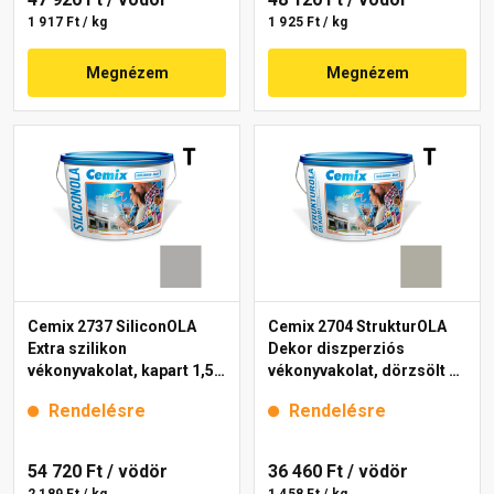
1 917 Ft / kg
1 925 Ft / kg
Megnézem
Megnézem
Cemix 2737 SiliconOLA
Cemix 2704 StrukturOLA
Extra szilikon
Dekor diszperziós
vékonyvakolat, kapart 1,5
vékonyvakolat, dörzsölt 2
mm 5315 rock 25 kg
mm 5337 rock 25 kg
Rendelésre
Rendelésre
54 720 Ft
/ vödör
36 460 Ft
/ vödör