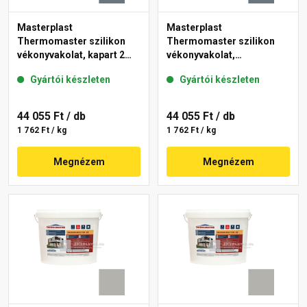
Masterplast
Masterplast
Thermomaster szilikon
Thermomaster szilikon
vékonyvakolat, kapart 2
vékonyvakolat,
mm 50-C 25 kg
gördülőszemcsés 2 mm
Gyártói készleten
Gyártói készleten
50-C 25 kg
44 055 Ft
/ db
44 055 Ft
/ db
1 762 Ft / kg
1 762 Ft / kg
Megnézem
Megnézem