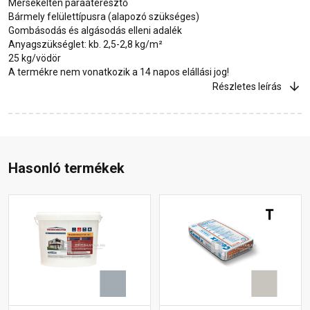
Mérsékelten páraáteresztő
Bármely felülettípusra (alapozó szükséges)
Gombásodás és algásodás elleni adalék
Anyagszükséglet: kb. 2,5-2,8 kg/m²
25 kg/vödör
A termékre nem vonatkozik a 14 napos elállási jog!
Részletes leírás
Hasonló termékek