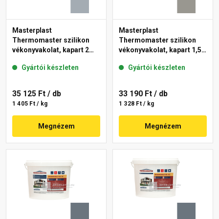
Masterplast
Masterplast
Thermomaster szilikon
Thermomaster szilikon
vékonyvakolat, kapart 2
vékonyvakolat, kapart 1,5
mm 50-E 25 kg
mm 46-C 25 kg
Gyártói készleten
Gyártói készleten
35 125 Ft
/ db
33 190 Ft
/ db
1 405 Ft / kg
1 328 Ft / kg
Megnézem
Megnézem