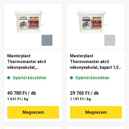
Masterplast
Masterplast
Thermomaster akril
Thermomaster akril
vékonyvakolat,
vékonyvakolat, kapart 1,5
gördülőszemcsés 2 mm
mm 50-F 25 kg
Gyártói készleten
Gyártói készleten
50-D 25 kg
40 780 Ft
/ db
29 765 Ft
/ db
1 631 Ft / kg
1 191 Ft / kg
Megnézem
Megnézem