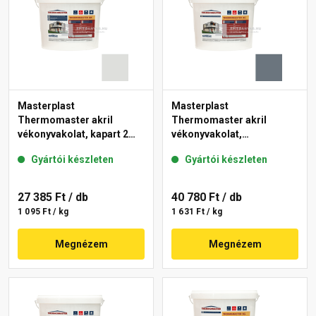
Masterplast
Masterplast
Thermomaster akril
Thermomaster akril
vékonyvakolat, kapart 2
vékonyvakolat,
mm 46-F 25 kg
gördülőszemcsés 2 mm
Gyártói készleten
Gyártói készleten
50-C 25 kg
27 385 Ft
/ db
40 780 Ft
/ db
1 095 Ft / kg
1 631 Ft / kg
Megnézem
Megnézem