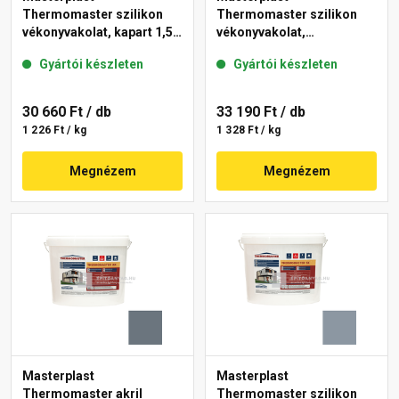
Thermomaster szilikon
Thermomaster szilikon
vékonyvakolat, kapart 1,5
vékonyvakolat,
mm 46-E 25 kg
gördülőszemcsés 2 mm
Gyártói készleten
Gyártói készleten
50-F 25 kg
30 660 Ft
/ db
33 190 Ft
/ db
1 226 Ft / kg
1 328 Ft / kg
Megnézem
Megnézem
Masterplast
Masterplast
Thermomaster akril
Thermomaster szilikon