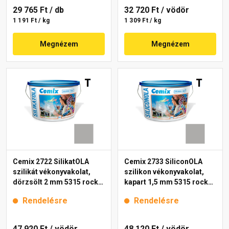
29 765 Ft
/ db
32 720 Ft
/ vödör
1 191 Ft / kg
1 309 Ft / kg
Megnézem
Megnézem
Cemix 2722 SilikatOLA
Cemix 2733 SiliconOLA
szilikát vékonyvakolat,
szilikon vékonyvakolat,
dörzsölt 2 mm 5315 rock
kapart 1,5 mm 5315 rock
25 kg
25 kg
Rendelésre
Rendelésre
47 920 Ft
/ vödör
48 120 Ft
/ vödör