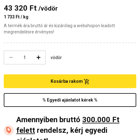
43 320 Ft
/vödör
1 733 Ft / kg
A termék ára bruttó ár és kizárólag a webshopon leadott
megrendelésre érvényes!
vödör
Kosárba rakom
% Egyedi ajánlatot kérek %
Amennyiben bruttó
300.000 Ft
felett
rendelsz, kérj egyedi