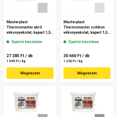
Masterplast
Masterplast
Thermomaster akril
Thermomaster szilikon
vékonyvakolat, kapart 1,5
vékonyvakolat, kapart 1,5
mm 46-E 25 kg
mm 46-F 25 kg
Gyártói készleten
Gyártói készleten
27 385 Ft
/ db
30 660 Ft
/ db
1 095 Ft / kg
1 226 Ft / kg
Megnézem
Megnézem