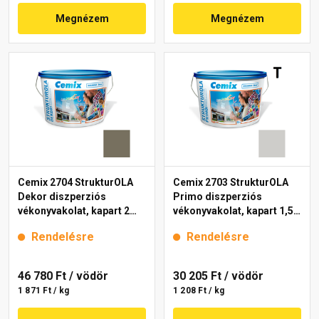
Megnézem
Megnézem
Cemix 2704 StrukturOLA
Cemix 2703 StrukturOLA
Dekor diszperziós
Primo diszperziós
vékonyvakolat, kapart 2
vékonyvakolat, kapart 1,5
mm 6949 intense 25 kg
mm 6951 intense 25 kg
Rendelésre
Rendelésre
46 780 Ft
/ vödör
30 205 Ft
/ vödör
1 871 Ft / kg
1 208 Ft / kg