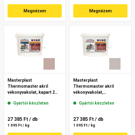
Megnézem
Megnézem
Masterplast
Masterplast
Thermomaster akril
Thermomaster akril
vékonyvakolat, kapart 2
vékonyvakolat,
mm 14-D 25 kg
gördülőszemcsés 2 mm
Gyártói készleten
Gyártói készleten
49-D 25 kg
27 385 Ft
/ db
27 385 Ft
/ db
1 095 Ft / kg
1 095 Ft / kg