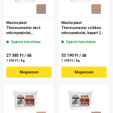
Masterplast
Masterplast
Thermomaster akril
Thermomaster szilikon
vékonyvakolat,
vékonyvakolat, kapart 2
gördülőszemcsés 2 mm
mm 09-C 25 kg
Gyártói készleten
Gyártói készleten
14-C 25 kg
27 385 Ft
/ db
33 190 Ft
/ db
1 095 Ft / kg
1 328 Ft / kg
Megnézem
Megnézem