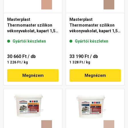
Masterplast
Masterplast
Thermomaster szilikon
Thermomaster szilikon
vékonyvakolat, kapart 1,5
vékonyvakolat, kapart 1,5
mm 12-C 25 kg
mm 09-C 25 kg
Gyártói készleten
Gyártói készleten
30 660 Ft
/ db
33 190 Ft
/ db
1 226 Ft / kg
1 328 Ft / kg
Megnézem
Megnézem