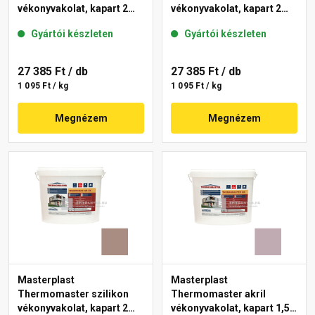
vékonyvakolat, kapart 2
vékonyvakolat, kapart 2
mm 49-C 25 kg
mm 14-E 25 kg
Gyártói készleten
Gyártói készleten
27 385 Ft
/ db
27 385 Ft
/ db
1 095 Ft / kg
1 095 Ft / kg
Megnézem
Megnézem
Masterplast
Masterplast
Thermomaster szilikon
Thermomaster akril
vékonyvakolat, kapart 2
vékonyvakolat, kapart 1,5