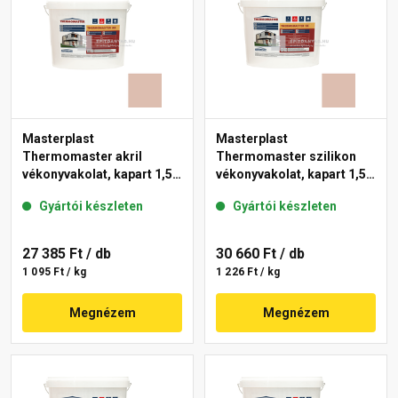
Masterplast
Masterplast
Thermomaster akril
Thermomaster szilikon
vékonyvakolat, kapart 1,5
vékonyvakolat, kapart 1,5
mm 13-D 25 kg
mm 13-D 25 kg
Gyártói készleten
Gyártói készleten
27 385 Ft
/ db
30 660 Ft
/ db
1 095 Ft / kg
1 226 Ft / kg
Megnézem
Megnézem