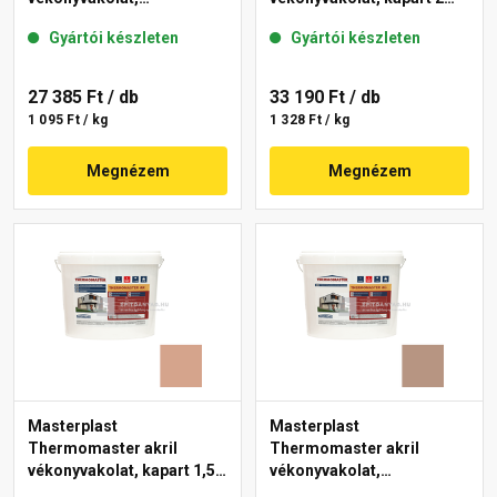
gördülőszemcsés 2 mm
mm 19-C 25 kg
Gyártói készleten
Gyártói készleten
18-E 25 kg
27 385 Ft
/ db
33 190 Ft
/ db
1 095 Ft / kg
1 328 Ft / kg
Megnézem
Megnézem
Masterplast
Masterplast
Thermomaster akril
Thermomaster akril
vékonyvakolat, kapart 1,5
vékonyvakolat,
mm 12-C 25 kg
gördülőszemcsés 2 mm