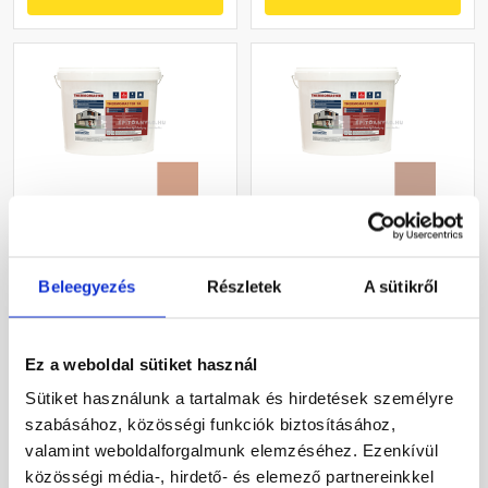
Masterplast
Masterplast
Thermomaster szilikon
Thermomaster szilikon
Beleegyezés
Részletek
A sütikről
vékonyvakolat, kapart 2
vékonyvakolat, kapart 2
mm 12-C 25 kg
mm 13-C 25 kg
Gyártói készleten
Gyártói készleten
Ez a weboldal sütiket használ
30 660 Ft
/ db
30 660 Ft
/ db
Sütiket használunk a tartalmak és hirdetések személyre
1 226 Ft / kg
1 226 Ft / kg
szabásához, közösségi funkciók biztosításához,
valamint weboldalforgalmunk elemzéséhez. Ezenkívül
Megnézem
Megnézem
közösségi média-, hirdető- és elemező partnereinkkel