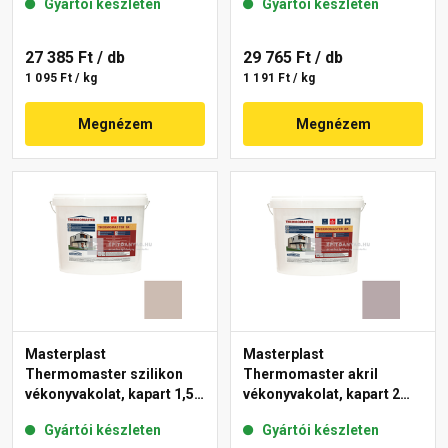
Gyártói készleten
Gyártói készleten
27 385 Ft
/ db
29 765 Ft
/ db
1 095 Ft / kg
1 191 Ft / kg
Megnézem
Megnézem
Masterplast
Masterplast
Thermomaster szilikon
Thermomaster akril
vékonyvakolat, kapart 1,5
vékonyvakolat, kapart 2
mm 44-D 25 kg
mm 20-D 25 kg
Gyártói készleten
Gyártói készleten