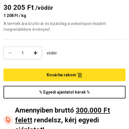
30 205 Ft
/vödör
1 208 Ft / kg
A termék ára bruttó ár és kizárólag a webshopon leadott
megrendelésre érvényes!
vödör
Kosárba rakom
% Egyedi ajánlatot kérek %
Amennyiben bruttó
300.000 Ft
felett
rendelsz, kérj egyedi