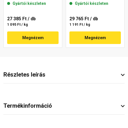
Gyártói készleten
Gyártói készleten
09-C 25 kg
27 385 Ft
/ db
29 765 Ft
/ db
1 095 Ft / kg
1 191 Ft / kg
Megnézem
Megnézem
Részletes leírás
Termékinformáció