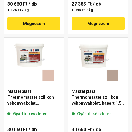
30 660 Ft
/ db
27 385 Ft
/ db
1 226 Ft / kg
1 095 Ft / kg
Megnézem
Megnézem
Masterplast
Masterplast
Thermomaster szilikon
Thermomaster szilikon
vékonyvakolat,
vékonyvakolat, kapart 1,5
gördülőszemcsés 2 mm
mm 44-C 25 kg
Gyártói készleten
Gyártói készleten
13-D 25 kg
30 660 Ft
/ db
30 660 Ft
/ db