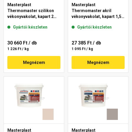
Masterplast
Masterplast
Thermomaster szilikon
Thermomaster akril
vékonyvakolat, kapart 2
vékonyvakolat, kapart 1,5
mm 19-D 25 kg
mm 14-E 25 kg
Gyártói készleten
Gyártói készleten
30 660 Ft
/ db
27 385 Ft
/ db
1 226 Ft / kg
1 095 Ft / kg
Megnézem
Megnézem
Masterplast
Masterplast