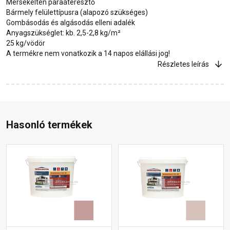
Mérsékelten páraáteresztő
Bármely felülettípusra (alapozó szükséges)
Gombásodás és algásodás elleni adalék
Anyagszükséglet: kb. 2,5-2,8 kg/m²
25 kg/vödör
A termékre nem vonatkozik a 14 napos elállási jog!
Részletes leírás
Hasonló termékek