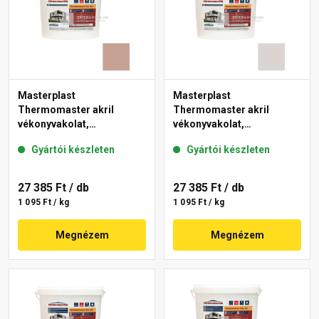
Masterplast
Masterplast
Thermomaster akril
Thermomaster akril
vékonyvakolat,
vékonyvakolat,
gördülőszemcsés 2 mm
gördülőszemcsés 2 mm
Gyártói készleten
Gyártói készleten
13-C 25 kg
49-E 25 kg
27 385 Ft
/ db
27 385 Ft
/ db
1 095 Ft / kg
1 095 Ft / kg
Megnézem
Megnézem