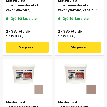
Masterplast
Masterplast
Thermomaster akril
Thermomaster akril
vékonyvakolat,
vékonyvakolat, kapart 1,5
gördülőszemcsés 2 mm
mm 49-D 25 kg
Gyártói készleten
Gyártói készleten
13-D 25 kg
27 385 Ft
/ db
27 385 Ft
/ db
1 095 Ft / kg
1 095 Ft / kg
Megnézem
Megnézem
Masterplast
Masterplast