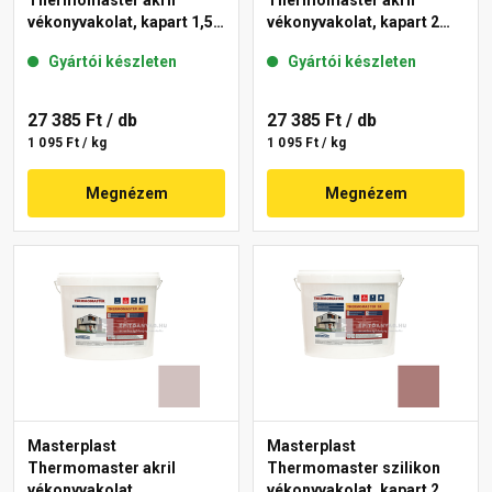
Thermomaster akril
Thermomaster akril
vékonyvakolat, kapart 1,5
vékonyvakolat, kapart 2
mm 44-C 25 kg
mm 14-C 25 kg
Gyártói készleten
Gyártói készleten
27 385 Ft
/ db
27 385 Ft
/ db
1 095 Ft / kg
1 095 Ft / kg
Megnézem
Megnézem
Masterplast
Masterplast
Thermomaster akril
Thermomaster szilikon
vékonyvakolat,
vékonyvakolat, kapart 2