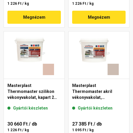
1 226 Ft / kg
1 226 Ft / kg
Megnézem
Megnézem
Masterplast
Masterplast
Thermomaster szilikon
Thermomaster akril
vékonyvakolat, kapart 2
vékonyvakolat,
mm 13-D 25 kg
gördülőszemcsés 2 mm
Gyártói készleten
Gyártói készleten
44-D 25 kg
30 660 Ft
/ db
27 385 Ft
/ db
1 226 Ft / kg
1 095 Ft / kg