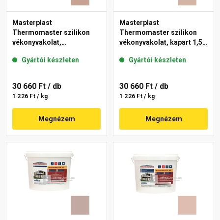
Masterplast
Masterplast
Thermomaster szilikon
Thermomaster szilikon
vékonyvakolat,
vékonyvakolat, kapart 1,5
gördülőszemcsés 2 mm
mm 09-D 25 kg
Gyártói készleten
Gyártói készleten
13-C 25 kg
30 660 Ft
/ db
30 660 Ft
/ db
1 226 Ft / kg
1 226 Ft / kg
Megnézem
Megnézem