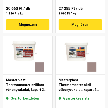
30 660 Ft
/ db
27 385 Ft
/ db
1 226 Ft / kg
1 095 Ft / kg
Megnézem
Megnézem
Masterplast
Masterplast
Thermomaster szilikon
Thermomaster akril
vékonyvakolat, kapart 2
vékonyvakolat, kapart 2
mm 20-C 25 kg
mm 18-C 25 kg
Gyártói készleten
Gyártói készleten