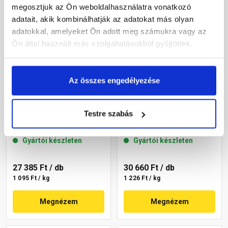
megosztjuk az Ön weboldalhasználatra vonatkozó
adatait, akik kombinálhatják az adatokat más olyan
adatokkal, amelyeket Ön adott meg számukra vagy az
Ön által használt más szolgáltatásokból gyűjtöttek.
Az összes engedélyezése
Masterplast
Masterplast
Thermomaster akril
Thermomaster szilikon
Testre szabás
vékonyvakolat, kapart 2
vékonyvakolat,
mm 09-D 25 kg
gördülőszemcsés 2 mm
Gyártói készleten
Gyártói készleten
14-C 25 kg
27 385 Ft
/ db
30 660 Ft
/ db
1 095 Ft / kg
1 226 Ft / kg
Megnézem
Megnézem