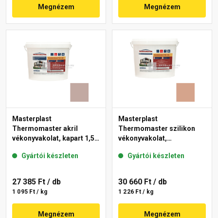
Megnézem
Megnézem
Masterplast
Masterplast
Thermomaster akril
Thermomaster szilikon
vékonyvakolat, kapart 1,5
vékonyvakolat,
mm 14-D 25 kg
gördülőszemcsés 2 mm
Gyártói készleten
Gyártói készleten
12-C 25 kg
27 385 Ft
/ db
30 660 Ft
/ db
1 095 Ft / kg
1 226 Ft / kg
Megnézem
Megnézem