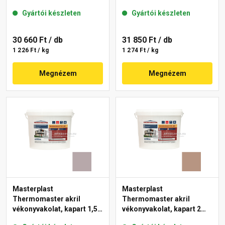
mm 14-C 25 kg
mm 27-D 25 kg
Gyártói készleten
Gyártói készleten
30 660 Ft
/ db
31 850 Ft
/ db
1 226 Ft / kg
1 274 Ft / kg
Megnézem
Megnézem
Masterplast
Masterplast
Thermomaster akril
Thermomaster akril
vékonyvakolat, kapart 1,5
vékonyvakolat, kapart 2
mm 20-D 25 kg
mm 09-C 25 kg