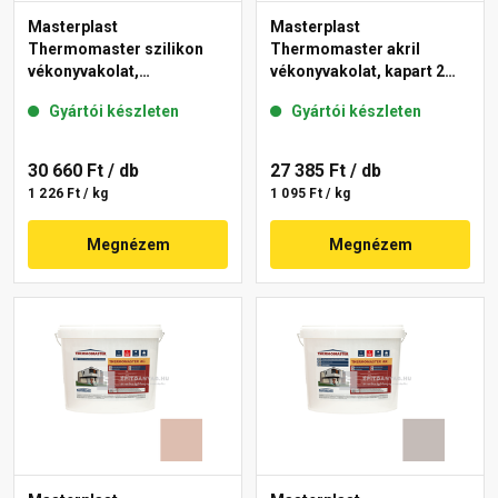
Masterplast
Masterplast
Thermomaster szilikon
Thermomaster akril
vékonyvakolat,
vékonyvakolat, kapart 2
gördülőszemcsés 2 mm
mm 13-D 25 kg
Gyártói készleten
Gyártói készleten
14-D 25 kg
30 660 Ft
/ db
27 385 Ft
/ db
1 226 Ft / kg
1 095 Ft / kg
Megnézem
Megnézem