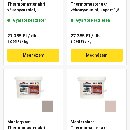
Thermomaster akril
Thermomaster akril
vékonyvakolat,
vékonyvakolat, kapart 1,5
gördülőszemcsés 2 mm
mm 49-C 25 kg
Gyártói készleten
Gyártói készleten
44-E 25 kg
27 385 Ft
/ db
27 385 Ft
/ db
1 095 Ft / kg
1 095 Ft / kg
Megnézem
Megnézem
Masterplast
Masterplast
Thermomaster akril
Thermomaster akril