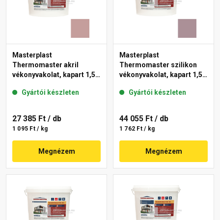
Masterplast
Masterplast
Thermomaster akril
Thermomaster szilikon
vékonyvakolat, kapart 1,5
vékonyvakolat, kapart 1,5
mm 19-D 25 kg
mm 27-C 25 kg
Gyártói készleten
Gyártói készleten
27 385 Ft
/ db
44 055 Ft
/ db
1 095 Ft / kg
1 762 Ft / kg
Megnézem
Megnézem