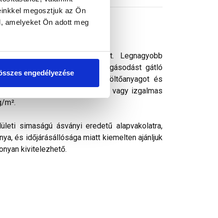
einkkel megosztjuk az Ön
l, amelyeket Ön adott meg
 vékonyvakolat. vékonyvakolat. Legnagyobb
ek kedvelt színezővakolata. Algásodást gátló
összes engedélyezése
rásálló pigmenteket, ásványi töltőanyagot és
k, ezáltal kellemes színharmónia vagy izgalmas
g/m².
ületi simaságú ásványi eredetű alapvakolatra,
ya, és időjárásállósága miatt kiemelten ajánljuk
onyan kivitelezhető.