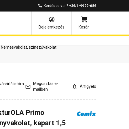
Kérdésed van?
+36/1-9999-686
ények
Kérdések és válaszok
Bejelentkezés
Kosár
Nemesvakolat, színezővakolat
Megosztás e-
ásárlólistára
Árfigyelő
mailben
kturOLA Primo
nyvakolat, kapart 1,5