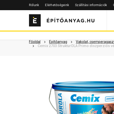
Rólunk
Elérhetőségeink
Szállítási információk
Szükséged lehet rá
Részletes 
Kapcsolódó cikkek
Főoldal
Építőanyag
Vakolat, csemperagaszt
Cemix 2703 StrukturOLA Primo diszperziós vé