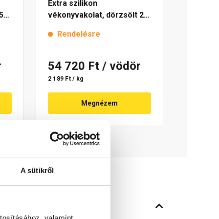
Extra szilikon
5
vékonyvakolat, dörzsölt 2
mm 4755 blue 25 kg
Rendelésre
r
54 720 Ft
/ vödör
2 189 Ft / kg
Megnézem
A sütikről
tosításához, valamint