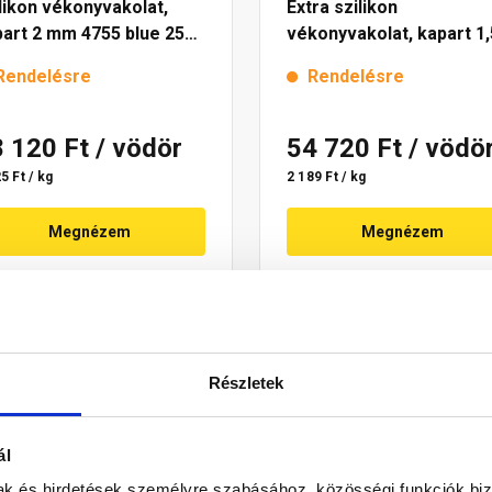
likon vékonyvakolat,
Extra szilikon
art 2 mm 4755 blue 25
vékonyvakolat, kapart 1,
mm 4725 blue 25 kg
Rendelésre
Rendelésre
8 120 Ft
/ vödör
54 720 Ft
/ vödö
5 Ft / kg
2 189 Ft / kg
Megnézem
Megnézem
Részletek
ál
mak és hirdetések személyre szabásához, közösségi funkciók biz