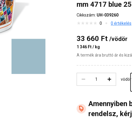
mm 4717 blue 25
Cikkszám:
UH-039260
0
0 értékelés
33 660 Ft
/vödör
1 346 Ft / kg
A termék ára bruttó ár és ki
vödör
Amennyiben 
rendelsz, kérj