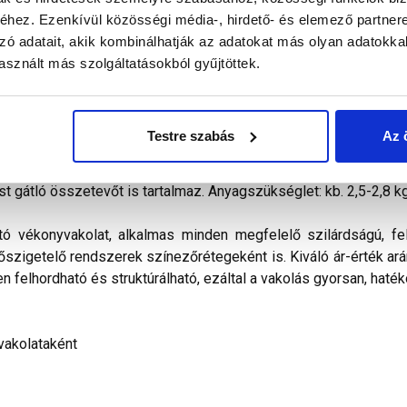
hez. Ezenkívül közösségi média-, hirdető- és elemező partner
zó adatait, akik kombinálhatják az adatokat más olyan adatokka
alál a termékkel kapcsolatban. Kérjük, figyelmesen olvassa el!
sznált más szolgáltatásokból gyűjtöttek.
őkevert, kapart hatású diszperziós bázisú, ﬁnomszemcsés
vitelezhető és az ára miatt is a polisztirolos hőszigetelés
Testre szabás
Az 
ilag nem páraáteresztő. Vizes diszperziós kötőanyagot, időjá
álasztékában pasztell és intenzív színek egyaránt megtalálható
st gátló összetevőt is tartalmaz. Anyagszükséglet: kb. 2,5-2,8 k
tó vékonyvakolat, alkalmas minden megfelelő szilárdságú, fel
hőszigetelő rendszerek színezőrétegeként is. Kiváló ár-érték arán
n felhordható és struktúrálható, ezáltal a vakolás gyorsan, haték
vakolataként