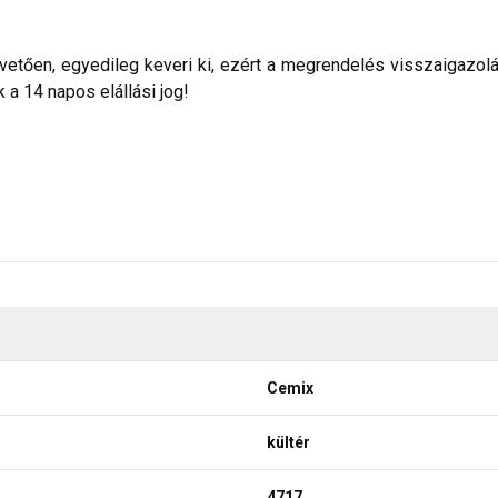
etően, egyedileg keveri ki, ezért a megrendelés visszaigazolása 
a 14 napos elállási jog!
Cemix
kültér
4717