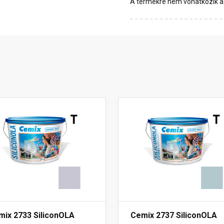
A termékre nem vonatkozik a 1
mix 2733 SiliconOLA
Cemix 2737 SiliconOLA