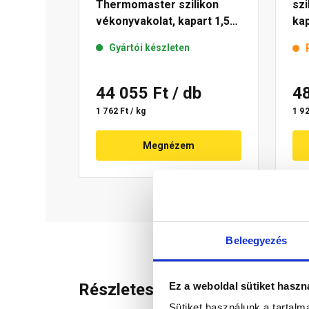
Thermomaster szilikon
szi
vékonyvakolat, kapart 1,5
kap
mm 39-C 25 kg
kg
Gyártói készleten
44 055 Ft
/ db
4
1 762 Ft / kg
1 92
Megnézem
Beleegyezés
Ez a weboldal sütiket haszn
Részletes leírás
Sütiket használunk a tartal