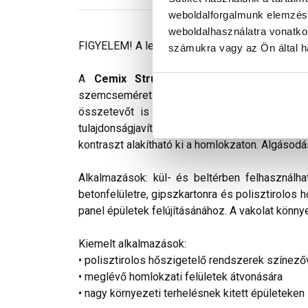
weboldalforgalmunk elemzésé
weboldalhasználatra vonatko
FIGYELEM! A leírás végén fontos információkat t
számukra vagy az Ön által ha
A
Cemix StrukturOLA Primo
gyárilag el
szemcseméret: 1,5 mm. Viszonylag könnyen ki
összetevőt is tartalmaz. Az anyag gyakorlat
tulajdonságjavító adalékokat tartalmaz. Színv
kontraszt alakítható ki a homlokzaton. Algásodá
Alkalmazások: kül- és beltérben felhasználha
betonfelületre, gipszkartonra és polisztirolos 
panel épületek felújításánához. A vakolat könnye
Kiemelt alkalmazások:
• polisztirolos hőszigetelő rendszerek színező
• meglévő homlokzati felületek átvonására
• nagy környezeti terhelésnek kitett épületeken