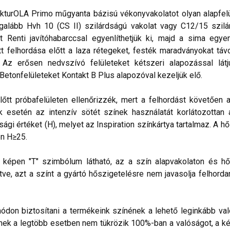
kturOLA Primo műgyanta bázisú vékonyvakolatot olyan alapfelül
alább Hvh 10 (CS II) szilárdságú vakolat vagy C12/15 szilá
t Renti javítóhabarccsal egyenlíthetjük ki, majd a sima egye
 felhordása előtt a laza rétegeket, festék maradványokat távo
. Az erősen nedvszívó felületeket kétszeri alapozással lá
 Betonfelületeket Kontakt B Plus alapozóval kezeljük elő.
lőtt próbafelületen ellenőrizzék, mert a felhordást követően 
esetén az intenzív sötét színek használatát korlátozottan ajá
sági értéket (H), melyet az Inspiration színkártya tartalmaz. A h
n H≥25.
lő képen "T" szimbólum látható, az a szín alapvakolaton és hő
ve, azt a színt a gyártó hőszigetelésre nem javasolja felhorda
don biztosítani a termékeink színének a lehető leginkább val
nek a legtöbb esetben nem tükrözik 100%-ban a valóságot, a ké