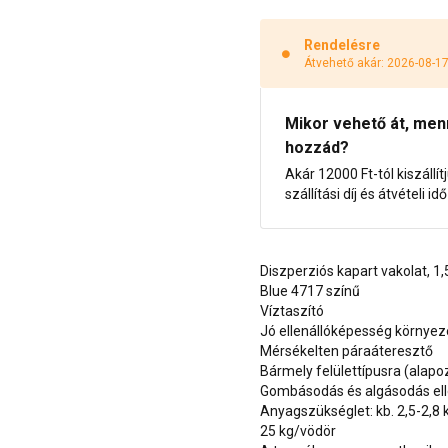
Rendelésre
Átvehető akár: 2026-08-1
Mikor vehető át, menny
hozzád?
Akár 12000 Ft-tól kiszállít
szállítási díj és átvételi i
Diszperziós kapart vakolat, 
Blue 4717 színű
Víztaszító
Jó ellenállóképesség környe
Mérsékelten páraáteresztő
Bármely felülettípusra (alap
Gombásodás és algásodás ell
Anyagszükséglet: kb. 2,5-2,8
25 kg/vödör