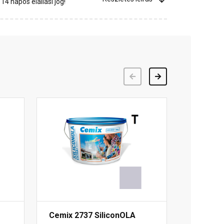
4 napos elállási jog!
Előző
Következő
Cemix 2737 SiliconOLA