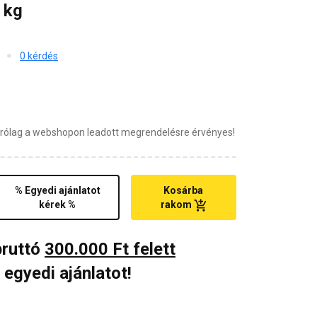
 kg
0 kérdés
zárólag a webshopon leadott megrendelésre érvényes!
% Egyedi ajánlatot
Kosárba
kérek %
rakom
bruttó
300.000 Ft felett
 egyedi ajánlatot!