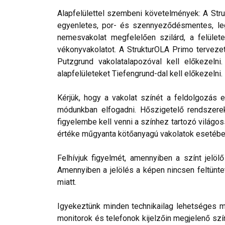
Alapfelülettel szembeni követelmények: A Stru
egyenletes, por- és szennyeződésmentes, leg
nemesvakolat megfelelően szilárd, a felülete
vékonyvakolatot. A StrukturOLA Primo tervezett
Putzgrund vakolatalapozóval kell előkezelni
alapfelületeket Tiefengrund-dal kell előkezelni.
Kérjük, hogy a vakolat színét a feldolgozás e
módunkban elfogadni. Hőszigetelő rendszerek 
figyelembe kell venni a színhez tartozó világos
értéke műgyanta kötőanyagú vakolatok esetébe
Felhívjuk figyelmét, amennyiben a színt jelö
Amennyiben a jelölés a képen nincsen feltüntet
miatt.
Igyekeztünk minden technikailag lehetséges mó
monitorok és telefonok kijelzőin megjelenő szí