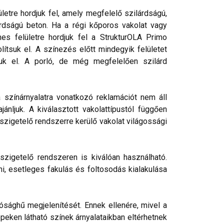
etre hordjuk fel, amely megfelelő szilárdságú,
rdságú beton. Ha a régi kőporos vakolat vagy
nes felületre hordjuk fel a StrukturOLA Primo
lítsuk el. A színezés előtt mindegyik felületet
tjuk el. A porló, de még megfelelően szilárd
a színárnyalatra vonatkozó reklamációt nem áll
nljuk. A kiválasztott vakolattípustól függően
őszigetelő rendszerre kerülő vakolat világossági
szigetelő rendszeren is kiválóan használható.
ni, esetleges fakulás és foltosodás kialakulása
ósághű megjelenítését. Ennek ellenére, mivel a
peken látható színek árnyalataikban eltérhetnek