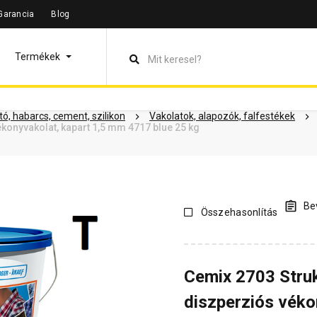
Garancia
Blog
leírás
Termékinformáció
Dokumentumok
Vásárlói vélem
Termékek
ó, habarcs, cement, szilikon
Vakolatok, alapozók, falfestékek
konyvakolat, kapart 1,5 mm 4717 blue 25 kg
Bev
Összehasonlítás
Cemix 2703 Stru
diszperziós véko