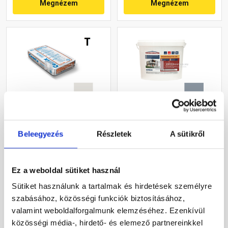
Megnézem
Megnézem
Cemix 2772 Edelputz Extra
Masterplast
nemesvakolat, dörzsölt 2
Thermomaster akril
Beleegyezés
Részletek
A sütikről
mm 5341 rock 25 kg
vékonyvakolat, kapart 1,5
mm 50-D 25 kg
Rendelésre
Gyártói készleten
Ez a weboldal sütiket használ
Sütiket használunk a tartalmak és hirdetések személyre
12 600 Ft
/ zsák
40 780 Ft
/ db
szabásához, közösségi funkciók biztosításához,
504 Ft / kg
1 631 Ft / kg
valamint weboldalforgalmunk elemzéséhez. Ezenkívül
Megnézem
Megnézem
közösségi média-, hirdető- és elemező partnereinkkel