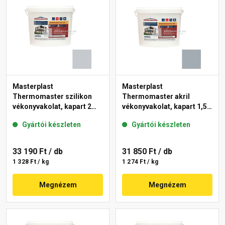
Masterplast
Masterplast
Thermomaster szilikon
Thermomaster akril
vékonyvakolat, kapart 2
vékonyvakolat, kapart 1,5
mm 50-F 25 kg
mm 50-E 25 kg
Gyártói készleten
Gyártói készleten
33 190 Ft
/ db
31 850 Ft
/ db
1 328 Ft / kg
1 274 Ft / kg
Megnézem
Megnézem