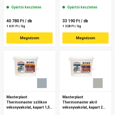
mm 50-C 25 kg
mm 50-F 25 kg
Gyártói készleten
Gyártói készleten
40 780 Ft
/ db
33 190 Ft
/ db
1 631 Ft / kg
1 328 Ft / kg
Megnézem
Megnézem
Masterplast
Masterplast
Thermomaster szilikon
Thermomaster akril
vékonyvakolat, kapart 1,5
vékonyvakolat, kapart 2
mm 50-E 25 kg
mm 46-D 25 kg