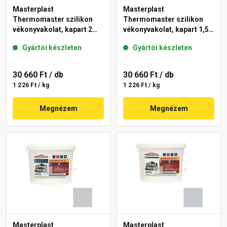
Masterplast
Masterplast
Thermomaster szilikon
Thermomaster szilikon
vékonyvakolat, kapart 2
vékonyvakolat, kapart 1,5
mm 46-D 25 kg
mm 46-D 25 kg
Gyártói készleten
Gyártói készleten
30 660 Ft
/ db
30 660 Ft
/ db
1 226 Ft / kg
1 226 Ft / kg
Megnézem
Megnézem
Masterplast
Masterplast