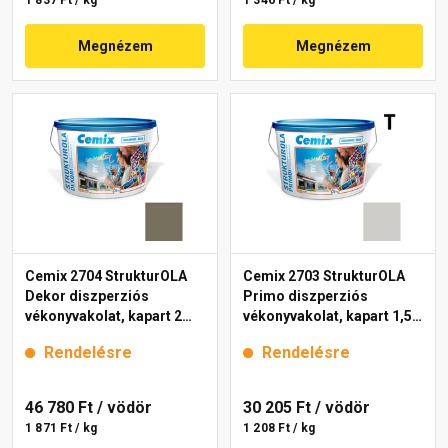
1 837 Ft / kg
1 346 Ft / kg
Megnézem
Megnézem
Cemix 2704 StrukturOLA
Cemix 2703 StrukturOLA
Dekor diszperziós
Primo diszperziós
vékonyvakolat, kapart 2
vékonyvakolat, kapart 1,5
mm 6949 intense 25 kg
mm 6951 intense 25 kg
Rendelésre
Rendelésre
46 780 Ft
/ vödör
30 205 Ft
/ vödör
1 871 Ft / kg
1 208 Ft / kg