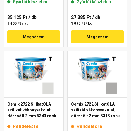
Gyártói készleten
Gyártói készleten
35 125 Ft
/ db
27 385 Ft
/ db
1 405 Ft / kg
1 095 Ft / kg
Megnézem
Megnézem
Cemix 2722 SilikatOLA
Cemix 2722 SilikatOLA
szilikát vékonyvakolat,
szilikát vékonyvakolat,
dörzsölt 2 mm 5343 rock
dörzsölt 2 mm 5315 rock
25 kg
25 kg
Rendelésre
Rendelésre