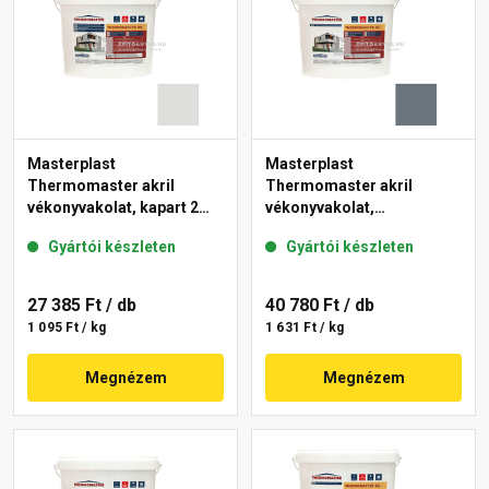
Masterplast
Masterplast
Thermomaster akril
Thermomaster akril
vékonyvakolat, kapart 2
vékonyvakolat,
mm 46-F 25 kg
gördülőszemcsés 2 mm
Gyártói készleten
Gyártói készleten
50-C 25 kg
27 385 Ft
/ db
40 780 Ft
/ db
1 095 Ft / kg
1 631 Ft / kg
Megnézem
Megnézem