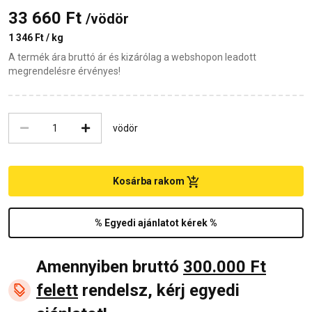
33 660 Ft
/vödör
1 346 Ft / kg
A termék ára bruttó ár és kizárólag a webshopon leadott
megrendelésre érvényes!
vödör
Kosárba rakom
% Egyedi ajánlatot kérek %
Amennyiben bruttó
300.000 Ft
felett
rendelsz, kérj egyedi