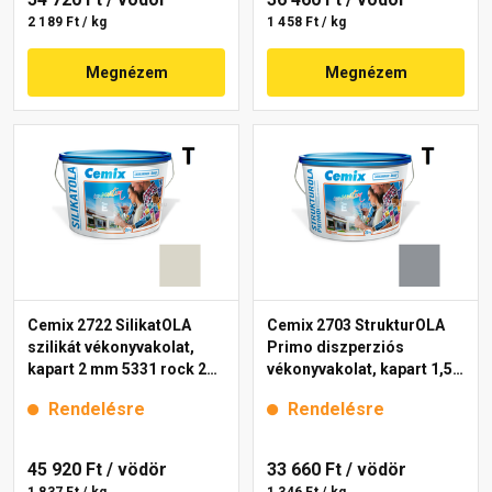
2 189 Ft / kg
1 458 Ft / kg
Megnézem
Megnézem
Cemix 2722 SilikatOLA
Cemix 2703 StrukturOLA
szilikát vékonyvakolat,
Primo diszperziós
kapart 2 mm 5331 rock 25
vékonyvakolat, kapart 1,5
kg
mm 5325 rock 25 kg
Rendelésre
Rendelésre
45 920 Ft
/ vödör
33 660 Ft
/ vödör