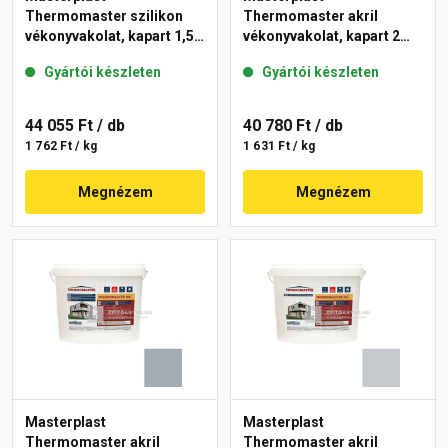
Thermomaster szilikon
Thermomaster akril
vékonyvakolat, kapart 1,5
vékonyvakolat, kapart 2
mm 50-D 25 kg
mm 50-D 25 kg
Gyártói készleten
Gyártói készleten
44 055 Ft
/ db
40 780 Ft
/ db
1 762 Ft / kg
1 631 Ft / kg
Megnézem
Megnézem
Masterplast
Masterplast
Thermomaster akril
Thermomaster akril