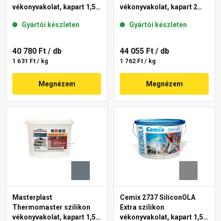
vékonyvakolat, kapart 1,5
vékonyvakolat, kapart 2
mm 50-C 25 kg
mm 50-D 25 kg
Gyártói készleten
Gyártói készleten
40 780 Ft
/ db
44 055 Ft
/ db
1 631 Ft / kg
1 762 Ft / kg
Megnézem
Megnézem
Masterplast
Cemix 2737 SiliconOLA
Thermomaster szilikon
Extra szilikon
vékonyvakolat, kapart 1,5
vékonyvakolat, kapart 1,5