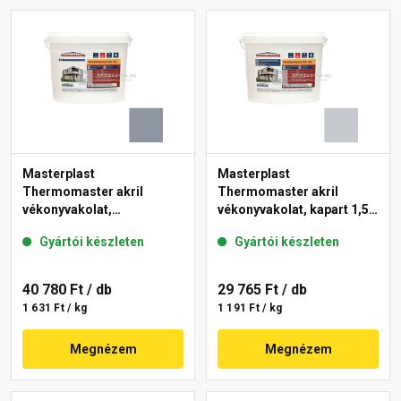
Masterplast
Masterplast
Thermomaster akril
Thermomaster akril
vékonyvakolat,
vékonyvakolat, kapart 1,5
gördülőszemcsés 2 mm
mm 50-F 25 kg
Gyártói készleten
Gyártói készleten
50-D 25 kg
40 780 Ft
/ db
29 765 Ft
/ db
1 631 Ft / kg
1 191 Ft / kg
Megnézem
Megnézem