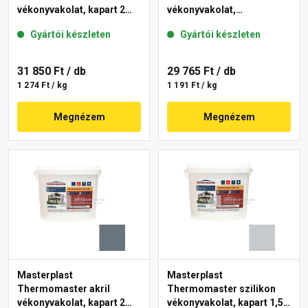
vékonyvakolat, kapart 2
vékonyvakolat,
mm 50-E 25 kg
gördülőszemcsés 2 mm
Gyártói készleten
Gyártói készleten
50-F 25 kg
31 850 Ft
/ db
29 765 Ft
/ db
1 274 Ft / kg
1 191 Ft / kg
Megnézem
Megnézem
Masterplast
Masterplast
Thermomaster akril
Thermomaster szilikon
vékonyvakolat, kapart 2
vékonyvakolat, kapart 1,5