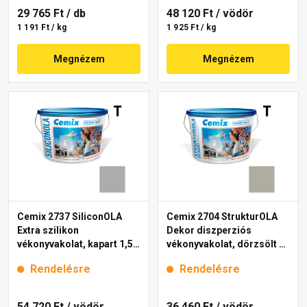
29 765 Ft
/ db
48 120 Ft
/ vödör
1 191 Ft / kg
1 925 Ft / kg
Megnézem
Megnézem
Cemix 2737 SiliconOLA
Cemix 2704 StrukturOLA
Extra szilikon
Dekor diszperziós
vékonyvakolat, kapart 1,5
vékonyvakolat, dörzsölt 2
mm 5315 rock 25 kg
mm 5337 rock 25 kg
Rendelésre
Rendelésre
54 720 Ft
/ vödör
36 460 Ft
/ vödör