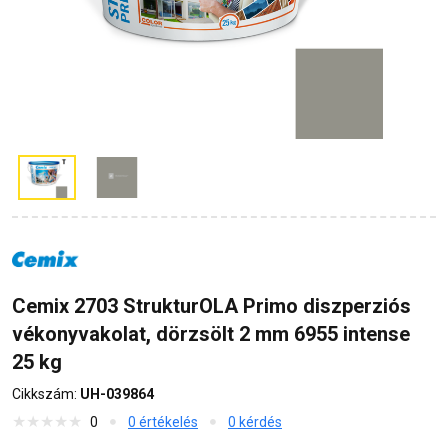
Cemix 2703 StrukturOLA Primo diszperziós
vékonyvakolat, dörzsölt 2 mm 6955 intense
25 kg
Cikkszám:
UH-039864
0
0 értékelés
0 kérdés