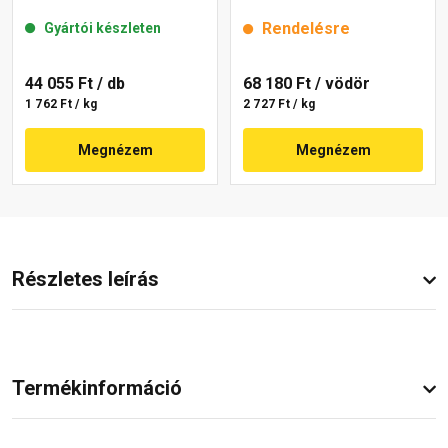
mm 50-C 25 kg
mm 5319 rock 25 kg
Rendelésre
Gyártói készleten
44 055 Ft
/ db
68 180 Ft
/ vödör
1 762 Ft / kg
2 727 Ft / kg
Megnézem
Megnézem
Részletes leírás
Termékinformáció