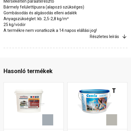
Mérsékelten páraáteresztő
Bármely felülettípusra (alapozó szükséges)
Gombásodás és algásodás elleni adalék
Anyagszükséglet: kb. 2,5-2,8 kg/m²
25 kg/vödör
A termékre nem vonatkozik a 14 napos elállási jog!
Részletes leírás
Hasonló termékek