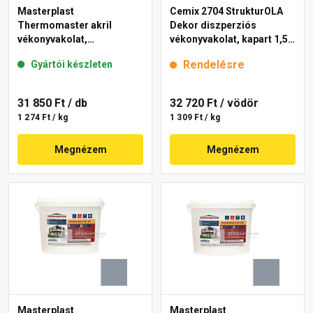
Masterplast
Cemix 2704 StrukturOLA
Thermomaster akril
Dekor diszperziós
vékonyvakolat,
vékonyvakolat, kapart 1,5
gördülőszemcsés 2 mm
mm 6953 intense 25 kg
Rendelésre
Gyártói készleten
50-E 25 kg
31 850 Ft
/ db
32 720 Ft
/ vödör
1 274 Ft / kg
1 309 Ft / kg
Megnézem
Megnézem
Masterplast
Masterplast