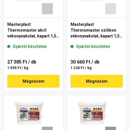
Masterplast
Masterplast
Thermomaster akril
Thermomaster szilikon
vékonyvakolat, kapart 1,5
vékonyvakolat, kapart 1,5
mm 46-E 25 kg
mm 46-F 25 kg
Gyártói készleten
Gyártói készleten
27 385 Ft
/ db
30 660 Ft
/ db
1 095 Ft / kg
1 226 Ft / kg
Megnézem
Megnézem