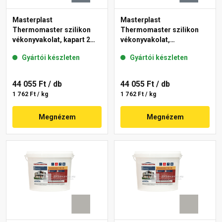
Masterplast
Masterplast
Thermomaster szilikon
Thermomaster szilikon
vékonyvakolat, kapart 2
vékonyvakolat,
mm 50-C 25 kg
gördülőszemcsés 2 mm
Gyártói készleten
Gyártói készleten
50-C 25 kg
44 055 Ft
/ db
44 055 Ft
/ db
1 762 Ft / kg
1 762 Ft / kg
Megnézem
Megnézem