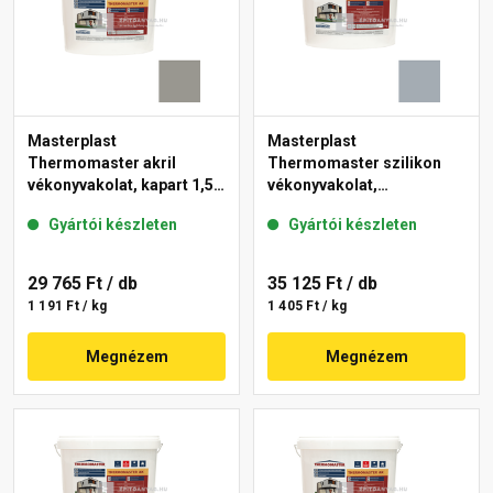
Masterplast
Masterplast
Thermomaster akril
Thermomaster szilikon
vékonyvakolat, kapart 1,5
vékonyvakolat,
mm 46-C 25 kg
gördülőszemcsés 2 mm
Gyártói készleten
Gyártói készleten
50-E 25 kg
29 765 Ft
/ db
35 125 Ft
/ db
1 191 Ft / kg
1 405 Ft / kg
Megnézem
Megnézem