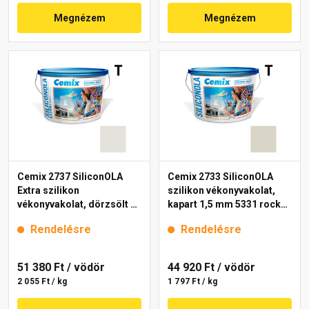
Megnézem
Megnézem
Cemix 2737 SiliconOLA
Cemix 2733 SiliconOLA
Extra szilikon
szilikon vékonyvakolat,
vékonyvakolat, dörzsölt 2
kapart 1,5 mm 5331 rock
mm 5341 rock 25 kg
25 kg
Rendelésre
Rendelésre
51 380 Ft
/ vödör
44 920 Ft
/ vödör
2 055 Ft / kg
1 797 Ft / kg