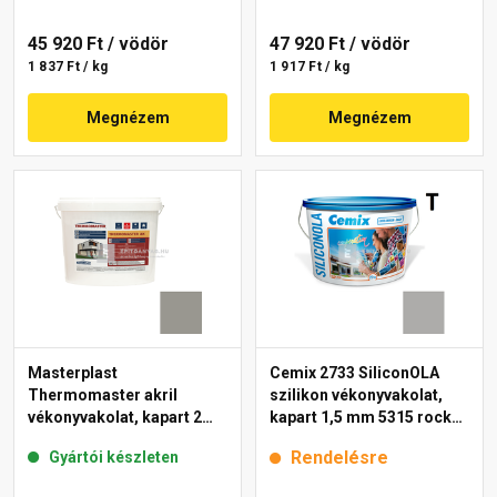
45 920 Ft
/ vödör
47 920 Ft
/ vödör
1 837 Ft / kg
1 917 Ft / kg
Megnézem
Megnézem
Masterplast
Cemix 2733 SiliconOLA
Thermomaster akril
szilikon vékonyvakolat,
vékonyvakolat, kapart 2
kapart 1,5 mm 5315 rock
mm 46-C 25 kg
25 kg
Rendelésre
Gyártói készleten