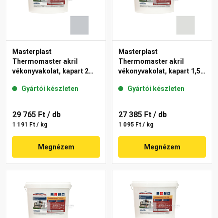
Masterplast
Masterplast
Thermomaster akril
Thermomaster akril
vékonyvakolat, kapart 2
vékonyvakolat, kapart 1,5
mm 50-F 25 kg
mm 46-F 25 kg
Gyártói készleten
Gyártói készleten
29 765 Ft
/ db
27 385 Ft
/ db
1 191 Ft / kg
1 095 Ft / kg
Megnézem
Megnézem