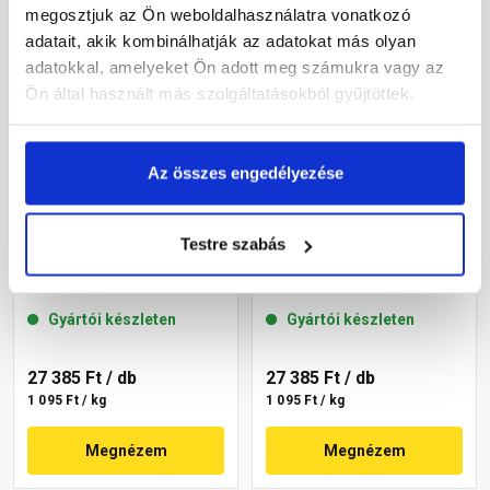
megosztjuk az Ön weboldalhasználatra vonatkozó
adatait, akik kombinálhatják az adatokat más olyan
adatokkal, amelyeket Ön adott meg számukra vagy az
Ön által használt más szolgáltatásokból gyűjtöttek.
Az összes engedélyezése
Masterplast
Masterplast
Testre szabás
Thermomaster akril
Thermomaster akril
vékonyvakolat,
vékonyvakolat, kapart 1,5
gördülőszemcsés 2 mm
mm 46-D 25 kg
Gyártói készleten
Gyártói készleten
46-D 25 kg
27 385 Ft
/ db
27 385 Ft
/ db
1 095 Ft / kg
1 095 Ft / kg
Megnézem
Megnézem