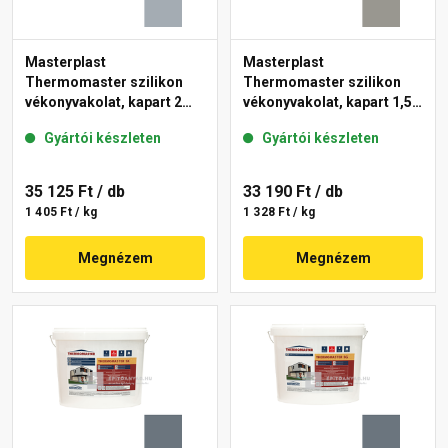
Masterplast
Masterplast
Thermomaster szilikon
Thermomaster szilikon
vékonyvakolat, kapart 2
vékonyvakolat, kapart 1,5
mm 50-E 25 kg
mm 46-C 25 kg
Gyártói készleten
Gyártói készleten
35 125 Ft
/ db
33 190 Ft
/ db
1 405 Ft / kg
1 328 Ft / kg
Megnézem
Megnézem