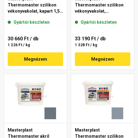
Thermomaster szilikon
Thermomaster szilikon
vékonyvakolat, kapart 1,5
vékonyvakolat,
mm 46-E 25 kg
gördülőszemcsés 2 mm
Gyártói készleten
Gyártói készleten
50-F 25 kg
30 660 Ft
/ db
33 190 Ft
/ db
1 226 Ft / kg
1 328 Ft / kg
Megnézem
Megnézem
Masterplast
Masterplast
Thermomaster akril
Thermomaster szilikon