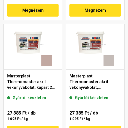
Megnézem
Megnézem
Masterplast
Masterplast
Thermomaster akril
Thermomaster akril
vékonyvakolat, kapart 2
vékonyvakolat,
mm 14-D 25 kg
gördülőszemcsés 2 mm
Gyártói készleten
Gyártói készleten
49-D 25 kg
27 385 Ft
/ db
27 385 Ft
/ db
1 095 Ft / kg
1 095 Ft / kg