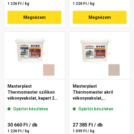
1 226 Ft / kg
1 226 Ft / kg
Megnézem
Megnézem
Masterplast
Masterplast
Thermomaster szilikon
Thermomaster akril
vékonyvakolat, kapart 2
vékonyvakolat,
mm 13-D 25 kg
gördülőszemcsés 2 mm
Gyártói készleten
Gyártói készleten
44-D 25 kg
30 660 Ft
/ db
27 385 Ft
/ db
1 226 Ft / kg
1 095 Ft / kg