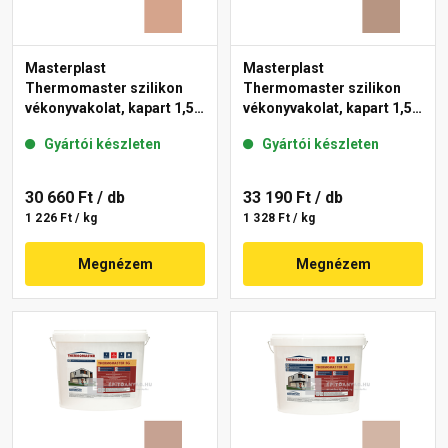
Masterplast
Masterplast
Thermomaster szilikon
Thermomaster szilikon
vékonyvakolat, kapart 1,5
vékonyvakolat, kapart 1,5
mm 12-C 25 kg
mm 09-C 25 kg
Gyártói készleten
Gyártói készleten
30 660 Ft
/ db
33 190 Ft
/ db
1 226 Ft / kg
1 328 Ft / kg
Megnézem
Megnézem