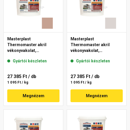
Masterplast
Masterplast
Thermomaster akril
Thermomaster akril
vékonyvakolat,
vékonyvakolat,
gördülőszemcsés 2 mm
gördülőszemcsés 2 mm
Gyártói készleten
Gyártói készleten
13-C 25 kg
49-E 25 kg
27 385 Ft
/ db
27 385 Ft
/ db
1 095 Ft / kg
1 095 Ft / kg
Megnézem
Megnézem