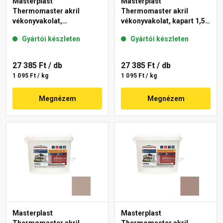
Masterplast
Masterplast
Thermomaster akril
Thermomaster akril
vékonyvakolat,
vékonyvakolat, kapart 1,5
gördülőszemcsés 2 mm
mm 49-D 25 kg
Gyártói készleten
Gyártói készleten
13-D 25 kg
27 385 Ft
/ db
27 385 Ft
/ db
1 095 Ft / kg
1 095 Ft / kg
Megnézem
Megnézem
Masterplast
Masterplast