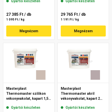
Gyártói készleten
Gyártói készleten
27 385 Ft
/ db
29 765 Ft
/ db
1 095 Ft / kg
1 191 Ft / kg
Megnézem
Megnézem
Masterplast
Masterplast
Thermomaster szilikon
Thermomaster akril
vékonyvakolat, kapart 1,5
vékonyvakolat, kapart 2
mm 44-D 25 kg
mm 20-D 25 kg
Gyártói készleten
Gyártói készleten