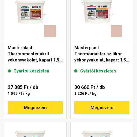
Masterplast
Masterplast
Thermomaster akril
Thermomaster szilikon
vékonyvakolat, kapart 1,5
vékonyvakolat, kapart 1,5
mm 13-D 25 kg
mm 13-D 25 kg
Gyártói készleten
Gyártói készleten
27 385 Ft
/ db
30 660 Ft
/ db
1 095 Ft / kg
1 226 Ft / kg
Megnézem
Megnézem