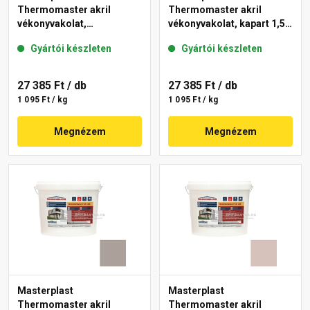
Thermomaster akril
Thermomaster akril
vékonyvakolat,
vékonyvakolat, kapart 1,5
gördülőszemcsés 2 mm
mm 49-C 25 kg
Gyártói készleten
Gyártói készleten
44-E 25 kg
27 385 Ft
/ db
27 385 Ft
/ db
1 095 Ft / kg
1 095 Ft / kg
Megnézem
Megnézem
Masterplast
Masterplast
Thermomaster akril
Thermomaster akril