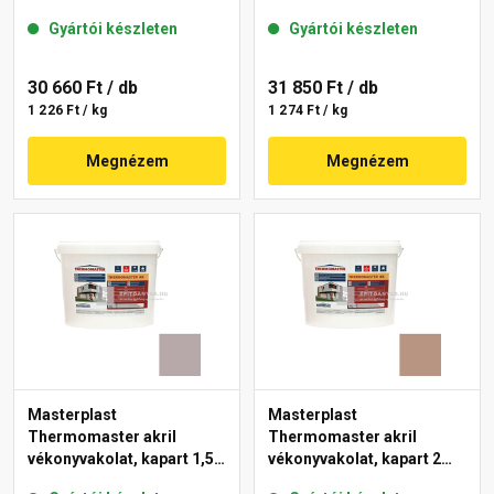
mm 14-C 25 kg
mm 27-D 25 kg
Gyártói készleten
Gyártói készleten
30 660 Ft
/ db
31 850 Ft
/ db
1 226 Ft / kg
1 274 Ft / kg
Megnézem
Megnézem
Masterplast
Masterplast
Thermomaster akril
Thermomaster akril
vékonyvakolat, kapart 1,5
vékonyvakolat, kapart 2
mm 20-D 25 kg
mm 09-C 25 kg