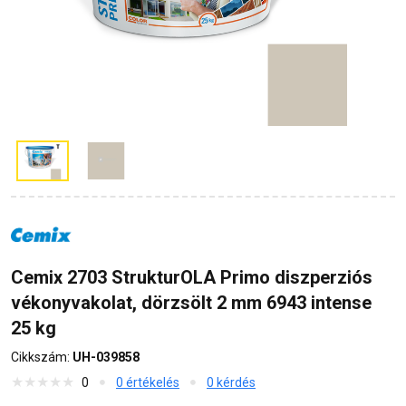
Cemix 2703 StrukturOLA Primo diszperziós
vékonyvakolat, dörzsölt 2 mm 6943 intense
25 kg
Cikkszám:
UH-039858
0
0 értékelés
0 kérdés