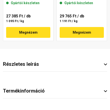
Gyártói készleten
Gyártói készleten
09-C 25 kg
27 385 Ft
/ db
29 765 Ft
/ db
1 095 Ft / kg
1 191 Ft / kg
Megnézem
Megnézem
Részletes leírás
Termékinformáció