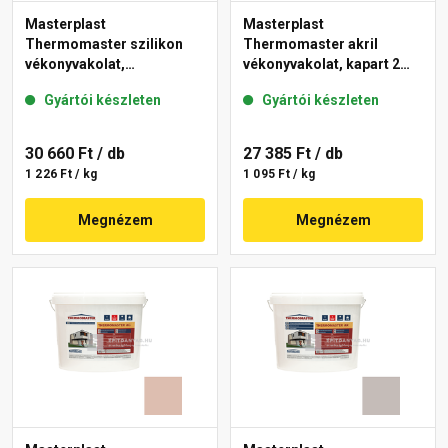
Masterplast
Masterplast
Thermomaster szilikon
Thermomaster akril
vékonyvakolat,
vékonyvakolat, kapart 2
gördülőszemcsés 2 mm
mm 13-D 25 kg
Gyártói készleten
Gyártói készleten
14-D 25 kg
30 660 Ft
/ db
27 385 Ft
/ db
1 226 Ft / kg
1 095 Ft / kg
Megnézem
Megnézem