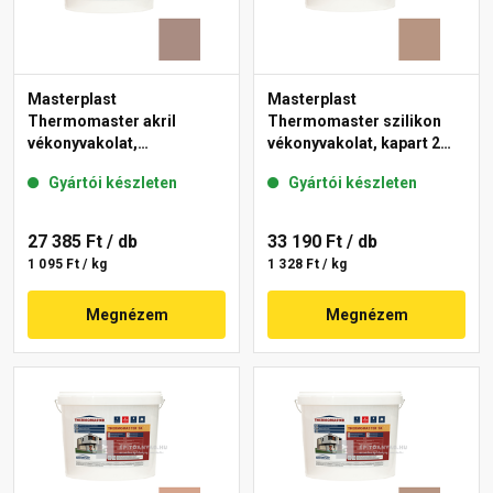
Masterplast
Masterplast
Thermomaster akril
Thermomaster szilikon
vékonyvakolat,
vékonyvakolat, kapart 2
gördülőszemcsés 2 mm
mm 09-C 25 kg
Gyártói készleten
Gyártói készleten
14-C 25 kg
27 385 Ft
/ db
33 190 Ft
/ db
1 095 Ft / kg
1 328 Ft / kg
Megnézem
Megnézem