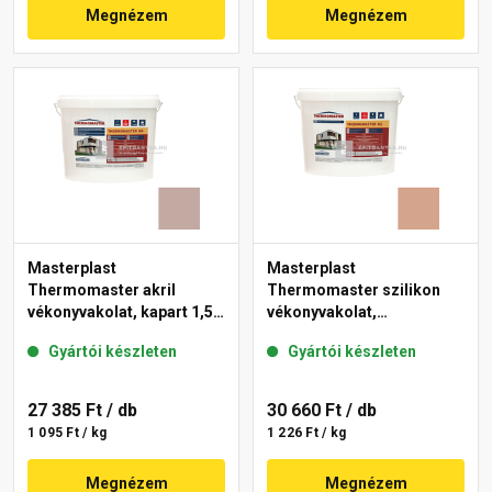
Megnézem
Megnézem
Masterplast
Masterplast
Thermomaster akril
Thermomaster szilikon
vékonyvakolat, kapart 1,5
vékonyvakolat,
mm 14-D 25 kg
gördülőszemcsés 2 mm
Gyártói készleten
Gyártói készleten
12-C 25 kg
27 385 Ft
/ db
30 660 Ft
/ db
1 095 Ft / kg
1 226 Ft / kg
Megnézem
Megnézem