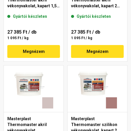
Thermomaster akril
Thermomaster akril
vékonyvakolat, kapart 1,5
vékonyvakolat, kapart 2
mm 44-C 25 kg
mm 14-C 25 kg
Gyártói készleten
Gyártói készleten
27 385 Ft
/ db
27 385 Ft
/ db
1 095 Ft / kg
1 095 Ft / kg
Megnézem
Megnézem
Masterplast
Masterplast
Thermomaster akril
Thermomaster szilikon
vékonyvakolat,
vékonyvakolat, kapart 2