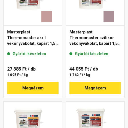
Masterplast
Masterplast
Thermomaster akril
Thermomaster szilikon
vékonyvakolat, kapart 1,5
vékonyvakolat, kapart 1,5
mm 19-D 25 kg
mm 27-C 25 kg
Gyártói készleten
Gyártói készleten
27 385 Ft
/ db
44 055 Ft
/ db
1 095 Ft / kg
1 762 Ft / kg
Megnézem
Megnézem