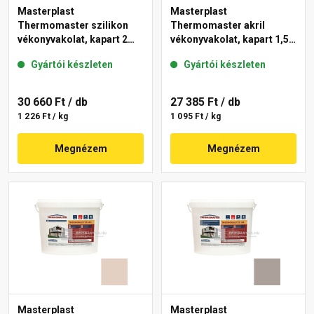
Masterplast
Masterplast
Thermomaster szilikon
Thermomaster akril
vékonyvakolat, kapart 2
vékonyvakolat, kapart 1,5
mm 19-D 25 kg
mm 14-E 25 kg
Gyártói készleten
Gyártói készleten
30 660 Ft
/ db
27 385 Ft
/ db
1 226 Ft / kg
1 095 Ft / kg
Megnézem
Megnézem
Masterplast
Masterplast