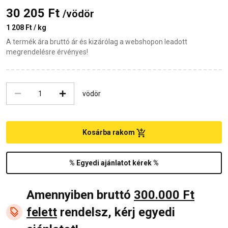
30 205 Ft
/vödör
1 208 Ft / kg
A termék ára bruttó ár és kizárólag a webshopon leadott
megrendelésre érvényes!
vödör
Kosárba rakom
% Egyedi ajánlatot kérek %
Amennyiben bruttó
300.000 Ft
felett
rendelsz, kérj egyedi