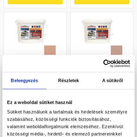
Masterplast
Masterplast
Thermomaster szilikon
Thermomaster szilikon
Beleegyezés
Részletek
A sütikről
vékonyvakolat, kapart 2
vékonyvakolat, kapart 2
mm 12-C 25 kg
mm 13-C 25 kg
Gyártói készleten
Gyártói készleten
Ez a weboldal sütiket használ
30 660 Ft
/ db
30 660 Ft
/ db
Sütiket használunk a tartalmak és hirdetések személyre
1 226 Ft / kg
1 226 Ft / kg
szabásához, közösségi funkciók biztosításához,
valamint weboldalforgalmunk elemzéséhez. Ezenkívül
Megnézem
Megnézem
közösségi média-, hirdető- és elemező partnereinkkel