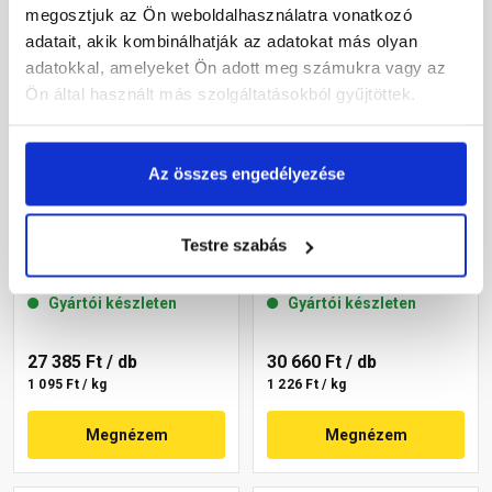
megosztjuk az Ön weboldalhasználatra vonatkozó
adatait, akik kombinálhatják az adatokat más olyan
adatokkal, amelyeket Ön adott meg számukra vagy az
Ön által használt más szolgáltatásokból gyűjtöttek.
Az összes engedélyezése
Masterplast
Masterplast
Thermomaster akril
Thermomaster szilikon
Testre szabás
vékonyvakolat, kapart 2
vékonyvakolat,
mm 09-D 25 kg
gördülőszemcsés 2 mm
Gyártói készleten
Gyártói készleten
14-C 25 kg
27 385 Ft
/ db
30 660 Ft
/ db
1 095 Ft / kg
1 226 Ft / kg
Megnézem
Megnézem