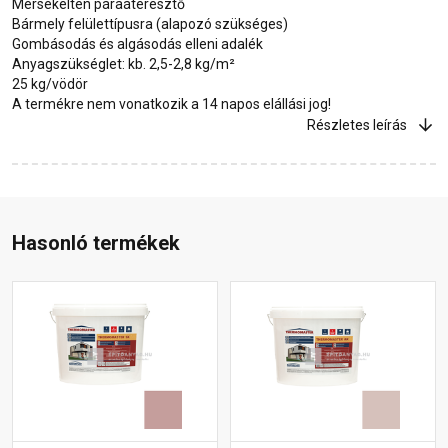
Mérsékelten páraáteresztő
Bármely felülettípusra (alapozó szükséges)
Gombásodás és algásodás elleni adalék
Anyagszükséglet: kb. 2,5-2,8 kg/m²
25 kg/vödör
A termékre nem vonatkozik a 14 napos elállási jog!
Részletes leírás
Hasonló termékek