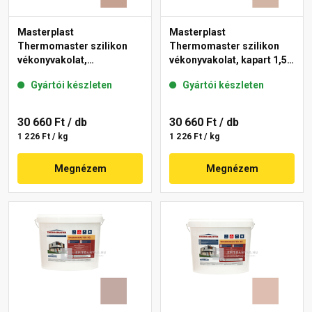
Masterplast
Masterplast
Thermomaster szilikon
Thermomaster szilikon
vékonyvakolat,
vékonyvakolat, kapart 1,5
gördülőszemcsés 2 mm
mm 09-D 25 kg
Gyártói készleten
Gyártói készleten
13-C 25 kg
30 660 Ft
/ db
30 660 Ft
/ db
1 226 Ft / kg
1 226 Ft / kg
Megnézem
Megnézem