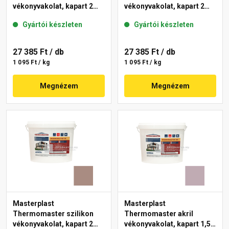
vékonyvakolat, kapart 2
vékonyvakolat, kapart 2
mm 49-C 25 kg
mm 14-E 25 kg
Gyártói készleten
Gyártói készleten
27 385 Ft
/ db
27 385 Ft
/ db
1 095 Ft / kg
1 095 Ft / kg
Megnézem
Megnézem
Masterplast
Masterplast
Thermomaster szilikon
Thermomaster akril
vékonyvakolat, kapart 2
vékonyvakolat, kapart 1,5