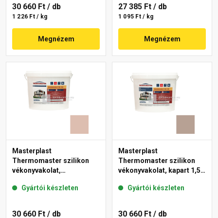
30 660 Ft
/ db
27 385 Ft
/ db
1 226 Ft / kg
1 095 Ft / kg
Megnézem
Megnézem
Masterplast
Masterplast
Thermomaster szilikon
Thermomaster szilikon
vékonyvakolat,
vékonyvakolat, kapart 1,5
gördülőszemcsés 2 mm
mm 44-C 25 kg
Gyártói készleten
Gyártói készleten
13-D 25 kg
30 660 Ft
/ db
30 660 Ft
/ db