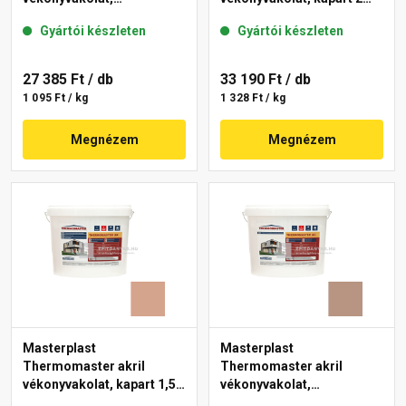
gördülőszemcsés 2 mm
mm 19-C 25 kg
Gyártói készleten
Gyártói készleten
18-E 25 kg
27 385 Ft
/ db
33 190 Ft
/ db
1 095 Ft / kg
1 328 Ft / kg
Megnézem
Megnézem
Masterplast
Masterplast
Thermomaster akril
Thermomaster akril
vékonyvakolat, kapart 1,5
vékonyvakolat,
mm 12-C 25 kg
gördülőszemcsés 2 mm