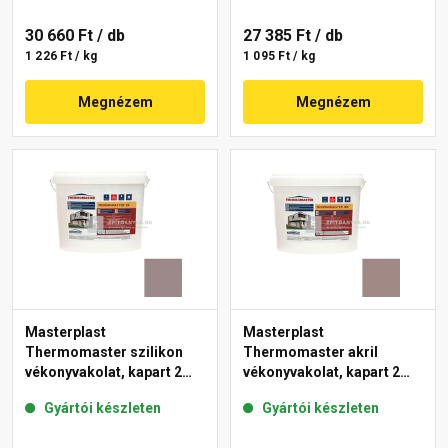
30 660 Ft
/ db
27 385 Ft
/ db
1 226 Ft / kg
1 095 Ft / kg
Megnézem
Megnézem
Masterplast
Masterplast
Thermomaster szilikon
Thermomaster akril
vékonyvakolat, kapart 2
vékonyvakolat, kapart 2
mm 20-C 25 kg
mm 18-C 25 kg
Gyártói készleten
Gyártói készleten