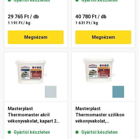
Gyártói készleten
Gyártói készleten
29 765 Ft
/ db
40 780 Ft
/ db
1 191 Ft / kg
1 631 Ft / kg
Megnézem
Megnézem
Masterplast
Masterplast
Thermomaster akril
Thermomaster szilikon
vékonyvakolat, kapart 2
vékonyvakolat,
mm 39-E 25 kg
gördülőszemcsés 2 mm
Gyártói készleten
Gyártói készleten
36-C 25 kg