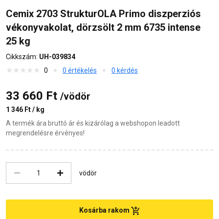
Cemix 2703 StrukturOLA Primo diszperziós
vékonyvakolat, dörzsölt 2 mm 6735 intense
25 kg
Cikkszám:
UH-039834
0
0 értékelés
0 kérdés
33 660 Ft
/vödör
1 346 Ft / kg
A termék ára bruttó ár és kizárólag a webshopon leadott
megrendelésre érvényes!
vödör
Kosárba rakom