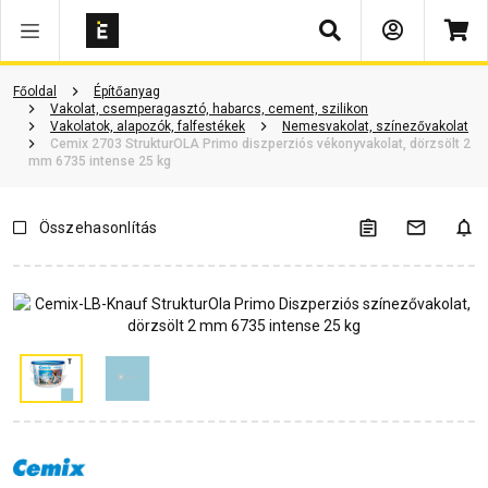
Keresés
Vásárlói vélemények
Kérdések és válaszok
Kapcsolódó cikkek
Főoldal
Építőanyag
Vakolat, csemperagasztó, habarcs, cement, szilikon
Vakolatok, alapozók, falfestékek
Nemesvakolat, színezővakolat
Cemix 2703 StrukturOLA Primo diszperziós vékonyvakolat, dörzsölt 2
mm 6735 intense 25 kg
Összehasonlítás