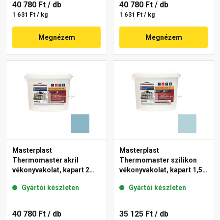
40 780 Ft
/ db
40 780 Ft
/ db
1 631 Ft / kg
1 631 Ft / kg
Megnézem
Megnézem
Masterplast
Masterplast
Thermomaster akril
Thermomaster szilikon
vékonyvakolat, kapart 2
vékonyvakolat, kapart 1,5
mm 36-D 25 kg
mm 36-E 25 kg
Gyártói készleten
Gyártói készleten
40 780 Ft
/ db
35 125 Ft
/ db