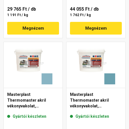
29 765 Ft
/ db
44 055 Ft
/ db
1 191 Ft / kg
1 762 Ft / kg
Megnézem
Megnézem
Masterplast
Masterplast
Thermomaster akril
Thermomaster akril
vékonyvakolat,
vékonyvakolat,
gördülőszemcsés 2 mm
gördülőszemcsés 2 mm
Gyártói készleten
Gyártói készleten
36-D 25 kg
36-C 25 kg