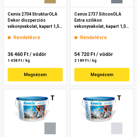
Cemix 2704 StrukturOLA
Cemix 2737 SiliconOLA
Dekor diszperziós
Extra szilikon
vékonyvakolat, kapart 1,5
vékonyvakolat, kapart 1,5
mm 6917 intense 25 kg
mm 4767 blue 25 kg
Rendelésre
Rendelésre
36 460 Ft
/ vödör
54 720 Ft
/ vödör
1 458 Ft / kg
2 189 Ft / kg
Megnézem
Megnézem