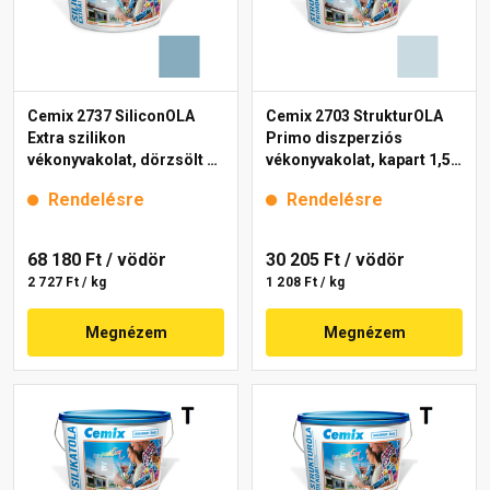
Cemix 2737 SiliconOLA
Cemix 2703 StrukturOLA
Extra szilikon
Primo diszperziós
vékonyvakolat, dörzsölt 2
vékonyvakolat, kapart 1,5
mm 4719 blue 25 kg
mm 4711 blue 25 kg
Rendelésre
Rendelésre
68 180 Ft
/ vödör
30 205 Ft
/ vödör
2 727 Ft / kg
1 208 Ft / kg
Megnézem
Megnézem