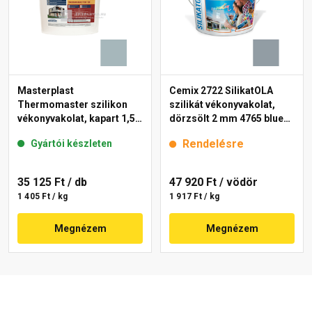
Masterplast
Cemix 2722 SilikatOLA
Thermomaster szilikon
szilikát vékonyvakolat,
vékonyvakolat, kapart 1,5
dörzsölt 2 mm 4765 blue
mm 39-D 25 kg
25 kg
Rendelésre
Gyártói készleten
35 125 Ft
/ db
47 920 Ft
/ vödör
1 405 Ft / kg
1 917 Ft / kg
Megnézem
Megnézem