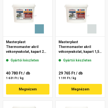
Masterplast
Masterplast
Thermomaster akril
Thermomaster akril
vékonyvakolat, kapart 2
vékonyvakolat, kapart 1,5
mm 36-C 25 kg
mm 39-F 25 kg
Gyártói készleten
Gyártói készleten
40 780 Ft
/ db
29 765 Ft
/ db
1 631 Ft / kg
1 191 Ft / kg
Megnézem
Megnézem