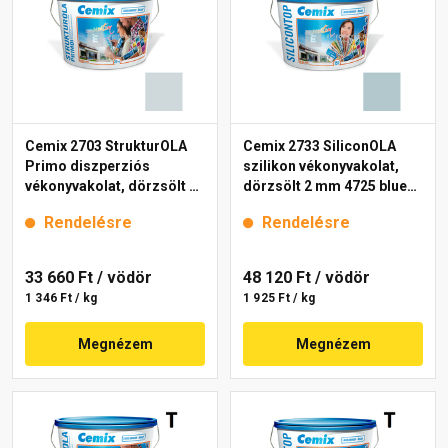
Cemix 2703 StrukturOLA
Cemix 2733 SiliconOLA
Primo diszperziós
szilikon vékonyvakolat,
vékonyvakolat, dörzsölt 2
dörzsölt 2 mm 4725 blue
mm 4735 blue 25 kg
25 kg
Rendelésre
Rendelésre
33 660 Ft
/ vödör
48 120 Ft
/ vödör
1 346 Ft / kg
1 925 Ft / kg
Megnézem
Megnézem