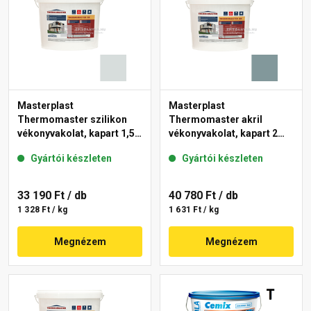
Masterplast
Masterplast
Thermomaster szilikon
Thermomaster akril
vékonyvakolat, kapart 1,5
vékonyvakolat, kapart 2
mm 39-F 25 kg
mm 39-C 25 kg
Gyártói készleten
Gyártói készleten
33 190 Ft
/ db
40 780 Ft
/ db
1 328 Ft / kg
1 631 Ft / kg
Megnézem
Megnézem