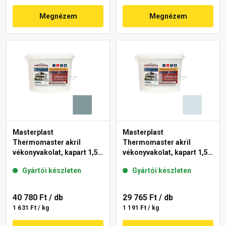
Megnézem
Megnézem
Masterplast
Masterplast
Thermomaster akril
Thermomaster akril
vékonyvakolat, kapart 1,5
vékonyvakolat, kapart 1,5
mm 39-C 25 kg
mm 36-F 25 kg
Gyártói készleten
Gyártói készleten
40 780 Ft
/ db
29 765 Ft
/ db
1 631 Ft / kg
1 191 Ft / kg