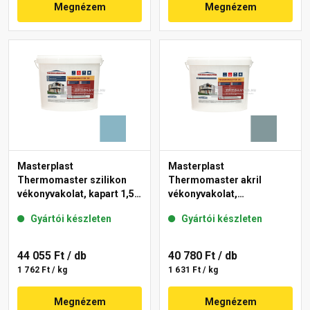
Megnézem
Megnézem
Masterplast
Masterplast
Thermomaster szilikon
Thermomaster akril
vékonyvakolat, kapart 1,5
vékonyvakolat,
mm 36-D 25 kg
gördülőszemcsés 2 mm
Gyártói készleten
Gyártói készleten
39-C 25 kg
44 055 Ft
/ db
40 780 Ft
/ db
1 762 Ft / kg
1 631 Ft / kg
Megnézem
Megnézem