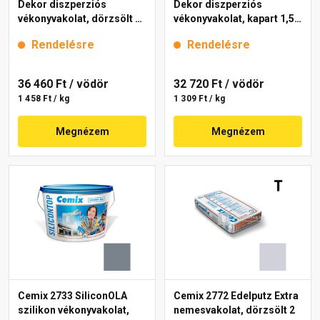
Dekor diszperziós
Dekor diszperziós
vékonyvakolat, dörzsölt 2
vékonyvakolat, kapart 1,5
mm 4715 blue 25 kg
mm 4761 blue 25 kg
Rendelésre
Rendelésre
36 460 Ft
/ vödör
32 720 Ft
/ vödör
1 458 Ft / kg
1 309 Ft / kg
Megnézem
Megnézem
Cemix 2733 SiliconOLA
Cemix 2772 Edelputz Extra
szilikon vékonyvakolat,
nemesvakolat, dörzsölt 2