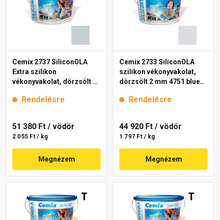
Cemix 2737 SiliconOLA
Cemix 2733 SiliconOLA
Extra szilikon
szilikon vékonyvakolat,
vékonyvakolat, dörzsölt 2
dörzsölt 2 mm 4751 blue
mm 4723 blue 25 kg
25 kg
Rendelésre
Rendelésre
51 380 Ft
/ vödör
44 920 Ft
/ vödör
2 055 Ft / kg
1 797 Ft / kg
Megnézem
Megnézem