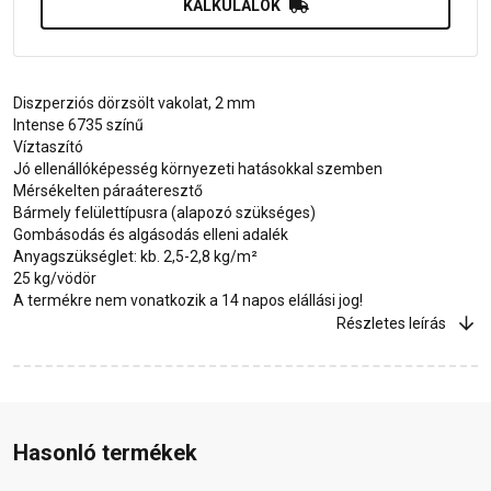
KALKULÁLOK
Diszperziós dörzsölt vakolat, 2 mm
Intense 6735 színű
Víztaszító
Jó ellenállóképesség környezeti hatásokkal szemben
Mérsékelten páraáteresztő
Bármely felülettípusra (alapozó szükséges)
Gombásodás és algásodás elleni adalék
Anyagszükséglet: kb. 2,5-2,8 kg/m²
25 kg/vödör
A termékre nem vonatkozik a 14 napos elállási jog!
Részletes leírás
Hasonló termékek