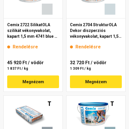
Cemix 2722 SilikatOLA
Cemix 2704 StrukturOLA
szilikát vékonyvakolat,
Dekor diszperziós
kapart 1,5 mm 4741 blue 25
vékonyvakolat, kapart 1,5
kg
mm 6741 intense 25 kg
Rendelésre
Rendelésre
45 920 Ft
/ vödör
32 720 Ft
/ vödör
1 837 Ft / kg
1 309 Ft / kg
Megnézem
Megnézem