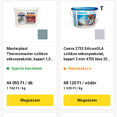
Masterplast
Cemix 2733 SiliconOLA
Thermomaster szilikon
szilikon vékonyvakolat,
vékonyvakolat, kapart 1,5
kapart 2 mm 4755 blue 25
mm 39-C 25 kg
kg
Rendelésre
Gyártói készleten
44 055 Ft
/ db
48 120 Ft
/ vödör
1 762 Ft / kg
1 925 Ft / kg
Megnézem
Megnézem