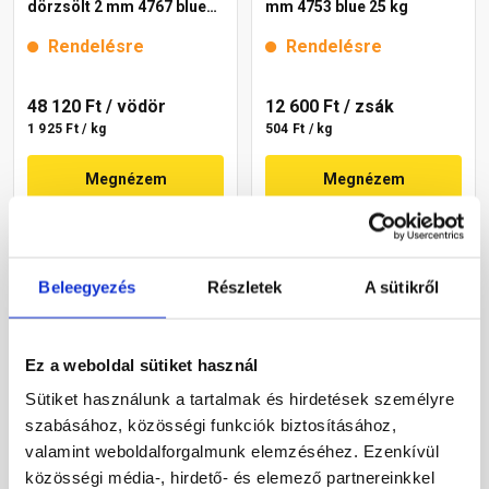
dörzsölt 2 mm 4767 blue
mm 4753 blue 25 kg
25 kg
Rendelésre
Rendelésre
48 120 Ft
/ vödör
12 600 Ft
/ zsák
1 925 Ft / kg
504 Ft / kg
Megnézem
Megnézem
Beleegyezés
Részletek
A sütikről
Ez a weboldal sütiket használ
Sütiket használunk a tartalmak és hirdetések személyre
szabásához, közösségi funkciók biztosításához,
Masterplast
Masterplast
valamint weboldalforgalmunk elemzéséhez. Ezenkívül
Thermomaster szilikon
Thermomaster szilikon
vékonyvakolat, kapart 1,5
vékonyvakolat, kapart 1,5
közösségi média-, hirdető- és elemező partnereinkkel