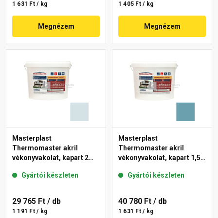
1 631 Ft / kg
1 405 Ft / kg
Megnézem
Megnézem
Masterplast
Masterplast
Thermomaster akril
Thermomaster akril
vékonyvakolat, kapart 2
vékonyvakolat, kapart 1,5
mm 36-F 25 kg
mm 36-C 25 kg
Gyártói készleten
Gyártói készleten
29 765 Ft
/ db
40 780 Ft
/ db
1 191 Ft / kg
1 631 Ft / kg