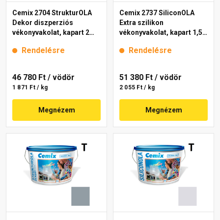
Cemix 2704 StrukturOLA
Cemix 2737 SiliconOLA
Dekor diszperziós
Extra szilikon
vékonyvakolat, kapart 2
vékonyvakolat, kapart 1,5
mm 4749 blue 25 kg
mm 4751 blue 25 kg
Rendelésre
Rendelésre
46 780 Ft
/ vödör
51 380 Ft
/ vödör
1 871 Ft / kg
2 055 Ft / kg
Megnézem
Megnézem