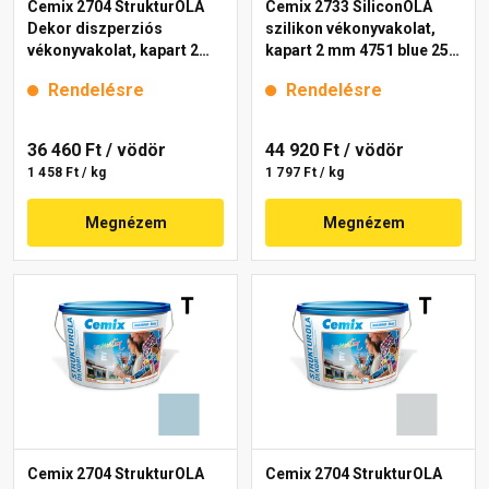
Cemix 2704 StrukturOLA
Cemix 2733 SiliconOLA
Dekor diszperziós
szilikon vékonyvakolat,
vékonyvakolat, kapart 2
kapart 2 mm 4751 blue 25
mm 4765 blue 25 kg
kg
Rendelésre
Rendelésre
36 460 Ft
/ vödör
44 920 Ft
/ vödör
1 458 Ft / kg
1 797 Ft / kg
Megnézem
Megnézem
Cemix 2704 StrukturOLA
Cemix 2704 StrukturOLA