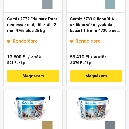
Cemix 2772 Edelputz Extra
Cemix 2733 SiliconOLA
nemesvakolat, dörzsölt 2
szilikon vékonyvakolat,
mm 4765 blue 25 kg
kapart 1,5 mm 4729 blue 25
kg
Rendelésre
Rendelésre
12 600 Ft
/ zsák
59 410 Ft
/ vödör
504 Ft / kg
2 376 Ft / kg
Megnézem
Megnézem