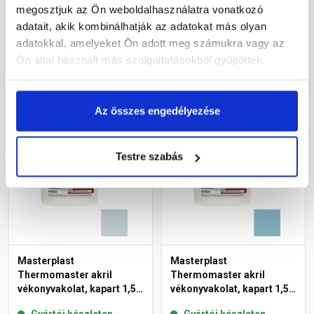
mm 36-F 25 kg
mm 36-C 25 kg
megosztjuk az Ön weboldalhasználatra vonatkozó
Gyártói készleten
Gyártói készleten
adatait, akik kombinálhatják az adatokat más olyan
adatokkal, amelyeket Ön adott meg számukra vagy az
33 190 Ft
/ db
44 055 Ft
/ db
Ön által használt más szolgáltatásokból gyűjtöttek.
1 328 Ft / kg
1 762 Ft / kg
Megnézem
Megnézem
Az összes engedélyezése
Testre szabás
Masterplast
Masterplast
Thermomaster akril
Thermomaster akril
vékonyvakolat, kapart 1,5
vékonyvakolat, kapart 1,5
mm 39-E 25 kg
mm 36-D 25 kg