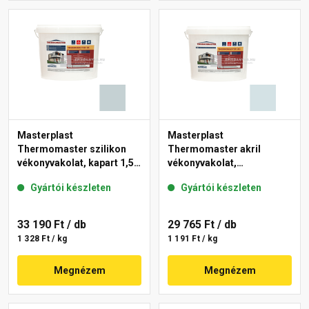
Masterplast
Masterplast
Thermomaster szilikon
Thermomaster akril
vékonyvakolat, kapart 1,5
vékonyvakolat,
mm 39-E 25 kg
gördülőszemcsés 2 mm
Gyártói készleten
Gyártói készleten
36-F 25 kg
33 190 Ft
/ db
29 765 Ft
/ db
1 328 Ft / kg
1 191 Ft / kg
Megnézem
Megnézem