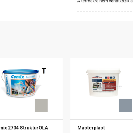
A termékre nem vonatkozik a 1
mix 2704 StrukturOLA
Masterplast