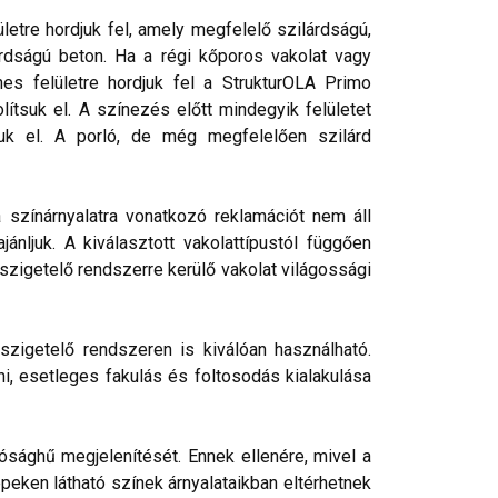
etre hordjuk fel, amely megfelelő szilárdságú,
rdságú beton. Ha a régi kőporos vakolat vagy
nes felületre hordjuk fel a StrukturOLA Primo
lítsuk el. A színezés előtt mindegyik felületet
tjuk el. A porló, de még megfelelően szilárd
a színárnyalatra vonatkozó reklamációt nem áll
nljuk. A kiválasztott vakolattípustól függően
őszigetelő rendszerre kerülő vakolat világossági
szigetelő rendszeren is kiválóan használható.
ni, esetleges fakulás és foltosodás kialakulása
ósághű megjelenítését. Ennek ellenére, mivel a
peken látható színek árnyalataikban eltérhetnek