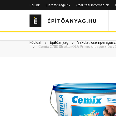
Rólunk
Elérhetőségeink
Szállítási információk
Szükséged lehet rá
Részletes 
Kapcsolódó cikkek
Főoldal
Építőanyag
Vakolat, csemperagaszt
Cemix 2703 StrukturOLA Primo diszperziós vé