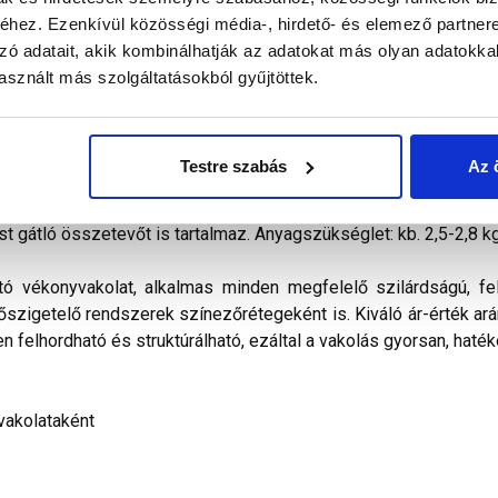
hez. Ezenkívül közösségi média-, hirdető- és elemező partner
zó adatait, akik kombinálhatják az adatokat más olyan adatokka
alál a termékkel kapcsolatban. Kérjük, figyelmesen olvassa el!
sznált más szolgáltatásokból gyűjtöttek.
kevert, dörzsölt hatású diszperziós bázisú, ﬁnomszemcsé
telezhető és az ára miatt is a polisztirolos hőszigetelés
Testre szabás
Az 
ilag nem páraáteresztő. Vizes diszperziós kötőanyagot, időjá
álasztékában pasztell és intenzív színek egyaránt megtalálható
st gátló összetevőt is tartalmaz. Anyagszükséglet: kb. 2,5-2,8 k
tó vékonyvakolat, alkalmas minden megfelelő szilárdságú, fel
hőszigetelő rendszerek színezőrétegeként is. Kiváló ár-érték arán
n felhordható és struktúrálható, ezáltal a vakolás gyorsan, haték
vakolataként