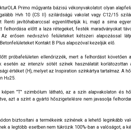
kturOLA Primo műgyanta bázisú vékonyvakolatot olyan alapfelül
alább Hvh 10 (CS II) szilárdságú vakolat vagy C12/15 szilá
t Renti javítóhabarccsal egyenlíthetjük ki, majd a sima egye
 felhordása előtt a laza rétegeket, festék maradványokat távo
. Az erősen nedvszívó felületeket kétszeri alapozással lá
 Betonfelületeket Kontakt B Plus alapozóval kezeljük elő.
lőtt próbafelületen ellenőrizzék, mert a felhordást követően 
esetén az intenzív sötét színek használatát korlátozottan ajá
sági értéket (H), melyet az Inspiration színkártya tartalmaz. A h
n H≥25.
lő képen "T" szimbólum látható, az a szín alapvakolaton és hő
ve, azt a színt a gyártó hőszigetelésre nem javasolja felhorda
don biztosítani a termékeink színének a lehető leginkább val
nek a legtöbb esetben nem tükrözik 100%-ban a valóságot, a ké