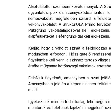
Alapfelülettel szembeni követelmények: A Stru
egyenletes, por- és szennyeződésmentes, leg
nemesvakolat megfelelően szilárd, a felülete
vékonyvakolatot. A StrukturOLA Primo tervezett
Putzgrund vakolatalapozóval kell előkezelni
alapfelületeket Tiefengrund-dal kell előkezelni.
Kérjük, hogy a vakolat színét a feldolgozás e
módunkban elfogadni. Hőszigetelő rendszerek 
figyelembe kell venni a színhez tartozó világos
értéke műgyanta kötőanyagú vakolatok esetébe
Felhívjuk figyelmét, amennyiben a színt jelö
Amennyiben a jelölés a képen nincsen feltüntet
miatt.
Igyekeztünk minden technikailag lehetséges mó
monitorok és telefonok kijelzőin megjelenő szí