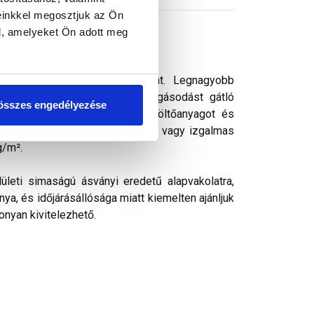
einkkel megosztjuk az Ön
l, amelyeket Ön adott meg
s vékonyvakolat. vékonyvakolat. Legnagyobb
ek kedvelt színezővakolata. Algásodást gátló
összes engedélyezése
rásálló pigmenteket, ásványi töltőanyagot és
k, ezáltal kellemes színharmónia vagy izgalmas
g/m².
ületi simaságú ásványi eredetű alapvakolatra,
ya, és időjárásállósága miatt kiemelten ajánljuk
onyan kivitelezhető.