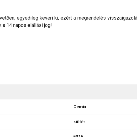
etően, egyedileg keveri ki, ezért a megrendelés visszaigazolása 
a 14 napos elállási jog!
Cemix
kültér
5315