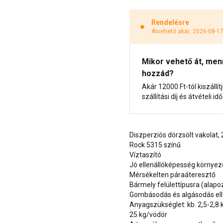
Rendelésre
Átvehető akár: 2026-08-1
Mikor vehető át, menny
hozzád?
Akár 12000 Ft-tól kiszállít
szállítási díj és átvételi i
Diszperziós dörzsölt vakolat
Rock 5315 színű
Víztaszító
Jó ellenállóképesség környe
Mérsékelten páraáteresztő
Bármely felülettípusra (alap
Gombásodás és algásodás ell
Anyagszükséglet: kb. 2,5-2,8
25 kg/vödör