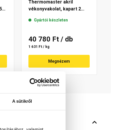
Thermomaster akril
5
vékonyvakolat, kapart 2
mm 50-D 25 kg
Gyártói készleten
40 780 Ft
/ db
1 631 Ft / kg
Megnézem
A sütikről
tosításához, valamint