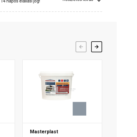
4 napos elállási jog!
Előző
Következő
Masterplast