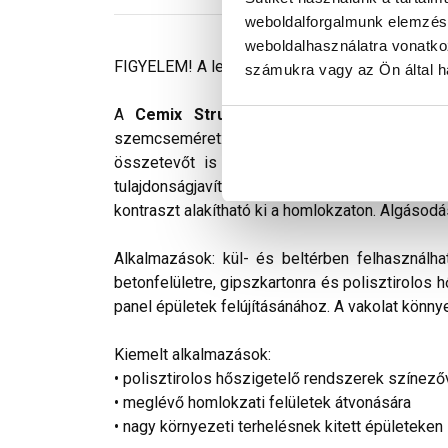
weboldalforgalmunk elemzésé
weboldalhasználatra vonatko
FIGYELEM! A leírás végén fontos információkat t
számukra vagy az Ön által ha
A
Cemix StrukturOLA Primo
gyárilag elő
szemcseméret: 2 mm. Viszonylag könnyen kivi
összetevőt is tartalmaz. Az anyag gyakorlat
tulajdonságjavító adalékokat tartalmaz. Színv
kontraszt alakítható ki a homlokzaton. Algásodá
Alkalmazások: kül- és beltérben felhasználha
betonfelületre, gipszkartonra és polisztirolos 
panel épületek felújításánához. A vakolat könnye
Kiemelt alkalmazások:
• polisztirolos hőszigetelő rendszerek színező
• meglévő homlokzati felületek átvonására
• nagy környezeti terhelésnek kitett épületeken