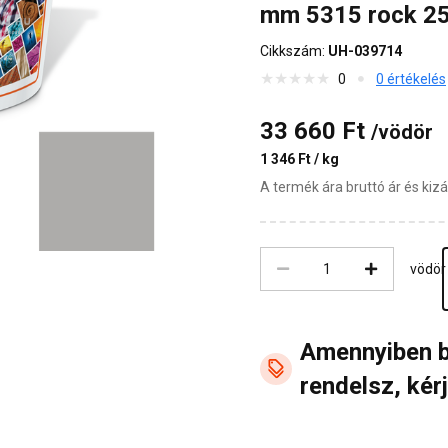
mm 5315 rock 25
Cikkszám:
UH-039714
0
0 értékelés
33 660 Ft
/vödör
1 346 Ft / kg
A termék ára bruttó ár és ki
vödör
Amennyiben 
rendelsz, kérj