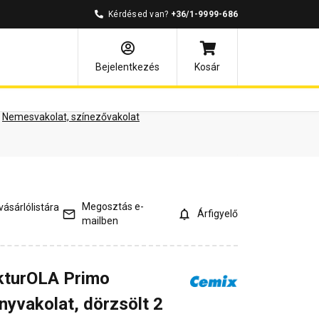
Kérdésed van?
+36/1-9999-686
ények
Kérdések és válaszok
Bejelentkezés
Kosár
Nemesvakolat, színezővakolat
Megosztás e-
ásárlólistára
Árfigyelő
mailben
kturOLA Primo
nyvakolat, dörzsölt 2