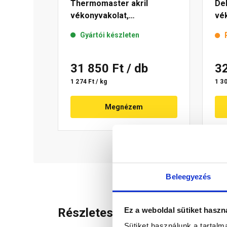
Thermomaster akril
De
vékonyvakolat,
vék
gördülőszemcsés 2 mm 50-
mm
Gyártói készleten
E 25 kg
31 850 Ft
/ db
3
1 274 Ft / kg
1 30
Megnézem
Beleegyezés
Ez a weboldal sütiket haszn
Részletes leírás
Sütiket használunk a tartal