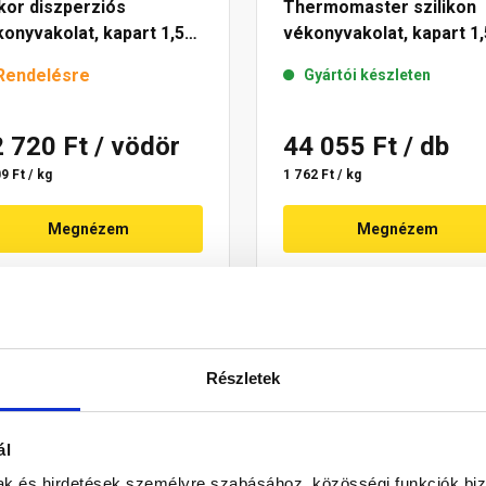
kor diszperziós
Thermomaster szilikon
onyvakolat, kapart 1,5
vékonyvakolat, kapart 1,
 6953 intense 25 kg
mm 50-D 25 kg
Rendelésre
Gyártói készleten
2 720 Ft
/ vödör
44 055 Ft
/ db
9 Ft / kg
1 762 Ft / kg
Megnézem
Megnézem
Részletek
ál
mak és hirdetések személyre szabásához, közösségi funkciók biz