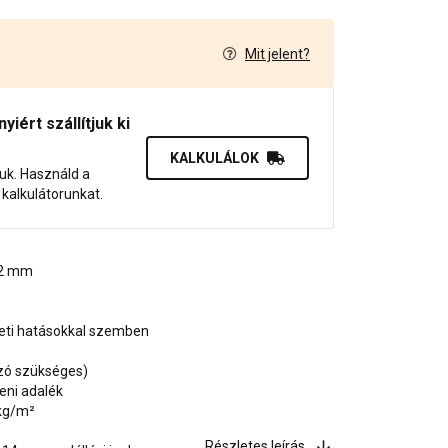
Mit jelent?
7
iért szállítjuk ki
KALKULÁLOK
juk. Használd a
dő kalkulátorunkat.
, 2 mm
zeti hatásokkal szemben
ozó szükséges)
eni adalék
 kg/m²
Részletes leírás