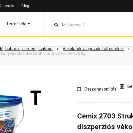
Garancia
Blog
leírás
Termékinformáció
Dokumentumok
Vásárlói vélem
Termékek
ó, habarcs, cement, szilikon
Vakolatok, alapozók, falfestékek
konyvakolat, dörzsölt 2 mm 5315 rock 25 kg
Bev
Összehasonlítás
Cemix 2703 Stru
diszperziós véko