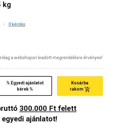
 kg
0 kérdés
zárólag a webshopon leadott megrendelésre érvényes!
% Egyedi ajánlatot
Kosárba
kérek %
rakom
bruttó
300.000 Ft felett
 egyedi ajánlatot!