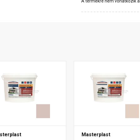
A termékre nem vonatkozik a 1
sterplast
Masterplast