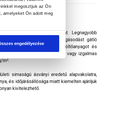
einkkel megosztjuk az Ön
l, amelyeket Ön adott meg
s vékonyvakolat. vékonyvakolat. Legnagyobb
ek kedvelt színezővakolata. Algásodást gátló
összes engedélyezése
rásálló pigmenteket, ásványi töltőanyagot és
k, ezáltal kellemes színharmónia vagy izgalmas
g/m².
ületi simaságú ásványi eredetű alapvakolatra,
ya, és időjárásállósága miatt kiemelten ajánljuk
onyan kivitelezhető.