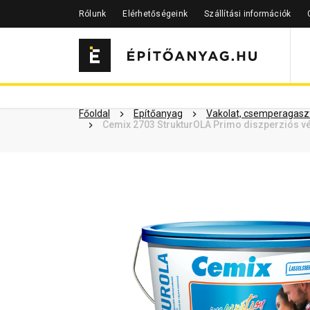
Rólunk
Elérhetőségeink
Szállítási információk
Szükséged lehet rá
Részletes 
Kapcsolódó cikkek
Főoldal
Építőanyag
Vakolat, csemperagaszt
Cemix 2703 StrukturOLA Primo diszperziós vé