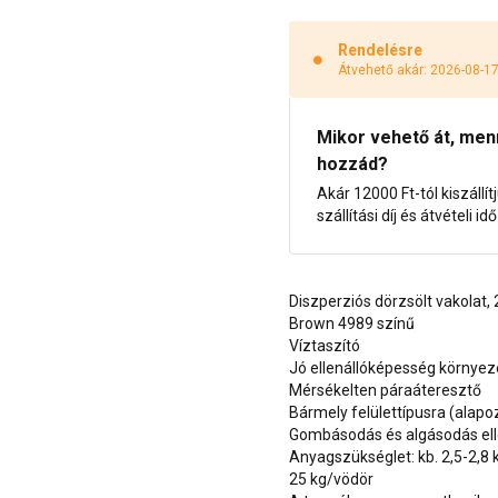
Rendelésre
Átvehető akár: 2026-08-1
Mikor vehető át, menny
hozzád?
Akár 12000 Ft-tól kiszállít
szállítási díj és átvételi i
Diszperziós dörzsölt vakolat
Brown 4989 színű
Víztaszító
Jó ellenállóképesség környe
Mérsékelten páraáteresztő
Bármely felülettípusra (alap
Gombásodás és algásodás ell
Anyagszükséglet: kb. 2,5-2,8
25 kg/vödör