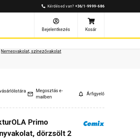
Kérdésed van?
+36/1-9999-686
ények
Kérdések és válaszok
Bejelentkezés
Kosár
Nemesvakolat, színezővakolat
Megosztás e-
ásárlólistára
Árfigyelő
mailben
kturOLA Primo
nyvakolat, dörzsölt 2