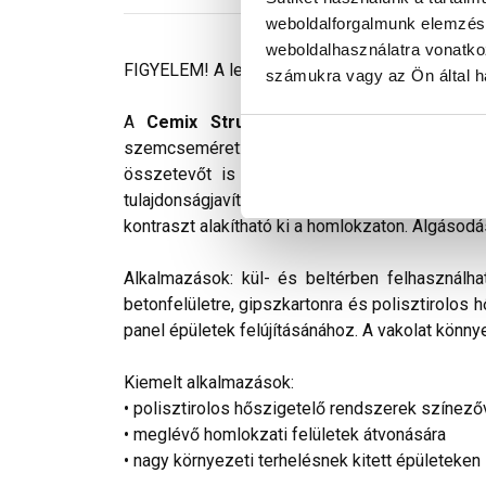
weboldalforgalmunk elemzésé
weboldalhasználatra vonatko
FIGYELEM! A leírás végén fontos információkat t
számukra vagy az Ön által ha
A
Cemix StrukturOLA Primo
gyárilag elő
szemcseméret: 2 mm. Viszonylag könnyen kivi
összetevőt is tartalmaz. Az anyag gyakorlat
tulajdonságjavító adalékokat tartalmaz. Színv
kontraszt alakítható ki a homlokzaton. Algásodá
Alkalmazások: kül- és beltérben felhasználha
betonfelületre, gipszkartonra és polisztirolos 
panel épületek felújításánához. A vakolat könnye
Kiemelt alkalmazások:
• polisztirolos hőszigetelő rendszerek színező
• meglévő homlokzati felületek átvonására
• nagy környezeti terhelésnek kitett épületeken