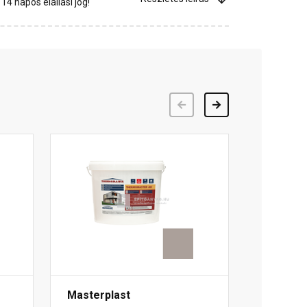
4 napos elállási jog!
Előző
Következő
Masterplast