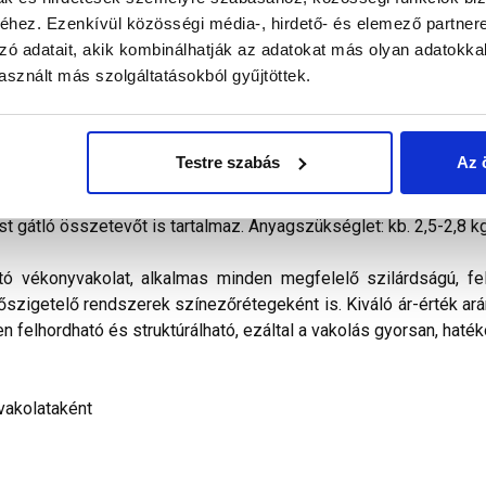
hez. Ezenkívül közösségi média-, hirdető- és elemező partner
zó adatait, akik kombinálhatják az adatokat más olyan adatokka
alál a termékkel kapcsolatban. Kérjük, figyelmesen olvassa el!
sznált más szolgáltatásokból gyűjtöttek.
kevert, dörzsölt hatású diszperziós bázisú, ﬁnomszemcsé
telezhető és az ára miatt is a polisztirolos hőszigetelés
Testre szabás
Az 
ilag nem páraáteresztő. Vizes diszperziós kötőanyagot, időjá
álasztékában pasztell és intenzív színek egyaránt megtalálható
st gátló összetevőt is tartalmaz. Anyagszükséglet: kb. 2,5-2,8 k
tó vékonyvakolat, alkalmas minden megfelelő szilárdságú, fel
hőszigetelő rendszerek színezőrétegeként is. Kiváló ár-érték arán
n felhordható és struktúrálható, ezáltal a vakolás gyorsan, haték
vakolataként