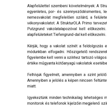
Alapfelülettel szembeni követelmények: A Stru
egyenletes, por- és szennyeződésmentes, leg
nemesvakolat megfelelően szilárd, a felülete
vékonyvakolatot. A StrukturOLA Primo tervezett
Putzgrund vakolatalapozóval kell előkezelni
alapfelületeket Tiefengrund-dal kell előkezelni.
Kérjük, hogy a vakolat színét a feldolgozás e
módunkban elfogadni. Hőszigetelő rendszerek 
figyelembe kell venni a színhez tartozó világos
értéke műgyanta kötőanyagú vakolatok esetébe
Felhívjuk figyelmét, amennyiben a színt jelö
Amennyiben a jelölés a képen nincsen feltüntet
miatt.
Igyekeztünk minden technikailag lehetséges mó
monitorok és telefonok kijelzőin megjelenő szí