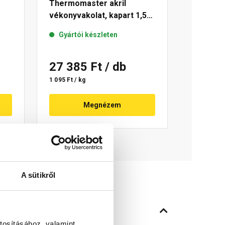
Thermomaster akril
vékonyvakolat, kapart 1,5
44-
mm 49-C 25 kg
Gyártói készleten
27 385 Ft
/ db
1 095 Ft / kg
Megnézem
A sütikről
tosításához, valamint