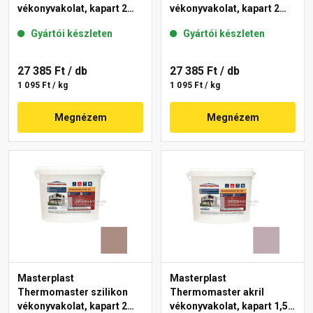
vékonyvakolat, kapart 2
vékonyvakolat, kapart 2
mm 49-C 25 kg
mm 14-E 25 kg
Gyártói készleten
Gyártói készleten
27 385 Ft
/ db
27 385 Ft
/ db
1 095 Ft / kg
1 095 Ft / kg
Megnézem
Megnézem
Masterplast
Masterplast
Thermomaster szilikon
Thermomaster akril
vékonyvakolat, kapart 2
vékonyvakolat, kapart 1,5