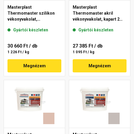
Masterplast
Masterplast
Thermomaster szilikon
Thermomaster akril
vékonyvakolat,
vékonyvakolat, kapart 2
gördülőszemcsés 2 mm
mm 13-D 25 kg
Gyártói készleten
Gyártói készleten
14-D 25 kg
30 660 Ft
/ db
27 385 Ft
/ db
1 226 Ft / kg
1 095 Ft / kg
Megnézem
Megnézem