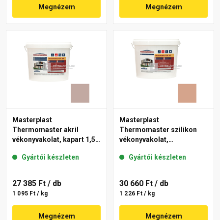
Megnézem
Megnézem
Masterplast
Masterplast
Thermomaster akril
Thermomaster szilikon
vékonyvakolat, kapart 1,5
vékonyvakolat,
mm 14-D 25 kg
gördülőszemcsés 2 mm
Gyártói készleten
Gyártói készleten
12-C 25 kg
27 385 Ft
/ db
30 660 Ft
/ db
1 095 Ft / kg
1 226 Ft / kg
Megnézem
Megnézem