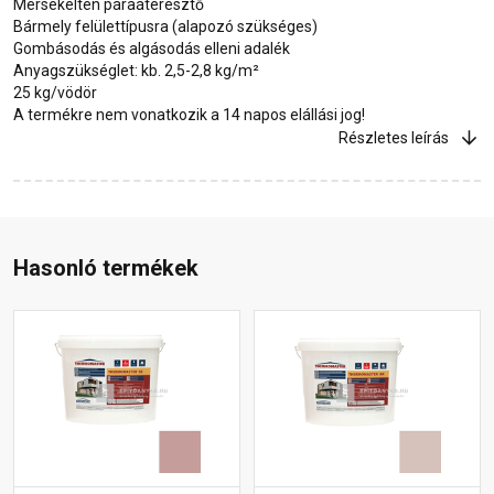
Mérsékelten páraáteresztő
Bármely felülettípusra (alapozó szükséges)
Gombásodás és algásodás elleni adalék
Anyagszükséglet: kb. 2,5-2,8 kg/m²
25 kg/vödör
A termékre nem vonatkozik a 14 napos elállási jog!
Részletes leírás
Hasonló termékek