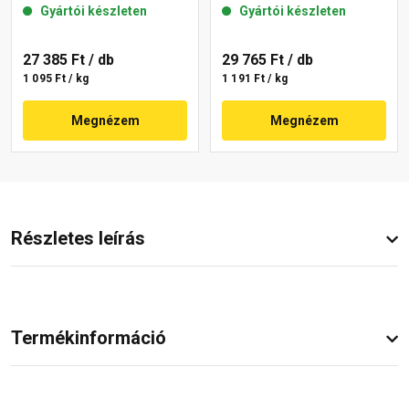
Gyártói készleten
Gyártói készleten
09-C 25 kg
27 385 Ft
/ db
29 765 Ft
/ db
1 095 Ft / kg
1 191 Ft / kg
Megnézem
Megnézem
Részletes leírás
Termékinformáció