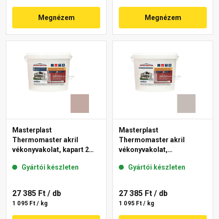
Megnézem
Megnézem
Masterplast
Masterplast
Thermomaster akril
Thermomaster akril
vékonyvakolat, kapart 2
vékonyvakolat,
mm 14-D 25 kg
gördülőszemcsés 2 mm
Gyártói készleten
Gyártói készleten
49-D 25 kg
27 385 Ft
/ db
27 385 Ft
/ db
1 095 Ft / kg
1 095 Ft / kg