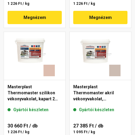
1 226 Ft / kg
1 226 Ft / kg
Megnézem
Megnézem
Masterplast
Masterplast
Thermomaster szilikon
Thermomaster akril
vékonyvakolat, kapart 2
vékonyvakolat,
mm 13-D 25 kg
gördülőszemcsés 2 mm
Gyártói készleten
Gyártói készleten
44-D 25 kg
30 660 Ft
/ db
27 385 Ft
/ db
1 226 Ft / kg
1 095 Ft / kg