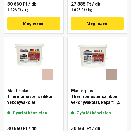
30 660 Ft
/ db
27 385 Ft
/ db
1 226 Ft / kg
1 095 Ft / kg
Megnézem
Megnézem
Masterplast
Masterplast
Thermomaster szilikon
Thermomaster szilikon
vékonyvakolat,
vékonyvakolat, kapart 1,5
gördülőszemcsés 2 mm
mm 44-C 25 kg
Gyártói készleten
Gyártói készleten
13-D 25 kg
30 660 Ft
/ db
30 660 Ft
/ db