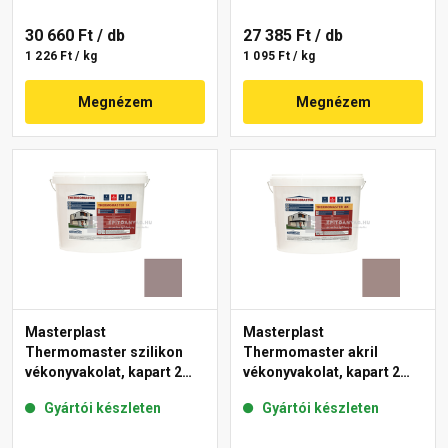
30 660 Ft
/ db
27 385 Ft
/ db
1 226 Ft / kg
1 095 Ft / kg
Megnézem
Megnézem
Masterplast
Masterplast
Thermomaster szilikon
Thermomaster akril
vékonyvakolat, kapart 2
vékonyvakolat, kapart 2
mm 20-C 25 kg
mm 18-C 25 kg
Gyártói készleten
Gyártói készleten