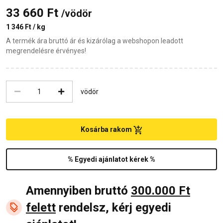
33 660 Ft
/vödör
1 346 Ft / kg
A termék ára bruttó ár és kizárólag a webshopon leadott
megrendelésre érvényes!
vödör
Kosárba rakom
% Egyedi ajánlatot kérek %
Amennyiben bruttó
300.000 Ft
felett
rendelsz, kérj egyedi