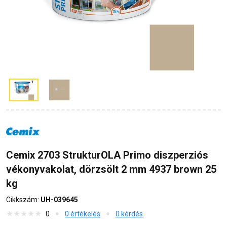
Cemix 2703 StrukturOLA Primo diszperziós
vékonyvakolat, dörzsölt 2 mm 4937 brown 25
kg
Cikkszám:
UH-039645
0
0 értékelés
0 kérdés