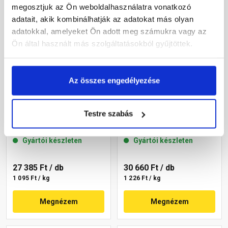
megosztjuk az Ön weboldalhasználatra vonatkozó
adatait, akik kombinálhatják az adatokat más olyan
adatokkal, amelyeket Ön adott meg számukra vagy az
Ön által használt más szolgáltatásokból gyűjtöttek.
Az összes engedélyezése
Masterplast
Masterplast
Thermomaster akril
Thermomaster szilikon
Testre szabás
vékonyvakolat, kapart 2
vékonyvakolat,
mm 09-D 25 kg
gördülőszemcsés 2 mm
Gyártói készleten
Gyártói készleten
14-C 25 kg
27 385 Ft
/ db
30 660 Ft
/ db
1 095 Ft / kg
1 226 Ft / kg
Megnézem
Megnézem