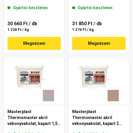
mm 14-C 25 kg
mm 27-D 25 kg
Gyártói készleten
Gyártói készleten
30 660 Ft
/ db
31 850 Ft
/ db
1 226 Ft / kg
1 274 Ft / kg
Megnézem
Megnézem
Masterplast
Masterplast
Thermomaster akril
Thermomaster akril
vékonyvakolat, kapart 1,5
vékonyvakolat, kapart 2
mm 20-D 25 kg
mm 09-C 25 kg