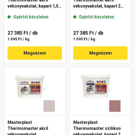
Thermomaster akril
Thermomaster akril
vékonyvakolat, kapart 1,5
vékonyvakolat, kapart 2
mm 44-C 25 kg
mm 14-C 25 kg
Gyártói készleten
Gyártói készleten
27 385 Ft
/ db
27 385 Ft
/ db
1 095 Ft / kg
1 095 Ft / kg
Megnézem
Megnézem
Masterplast
Masterplast
Thermomaster akril
Thermomaster szilikon
vékonyvakolat,
vékonyvakolat, kapart 2