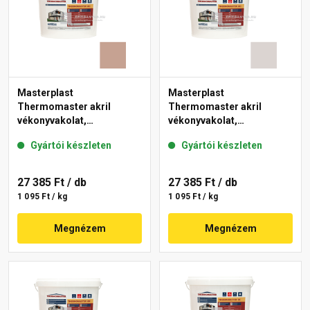
Masterplast
Masterplast
Thermomaster akril
Thermomaster akril
vékonyvakolat,
vékonyvakolat,
gördülőszemcsés 2 mm
gördülőszemcsés 2 mm
Gyártói készleten
Gyártói készleten
13-C 25 kg
49-E 25 kg
27 385 Ft
/ db
27 385 Ft
/ db
1 095 Ft / kg
1 095 Ft / kg
Megnézem
Megnézem