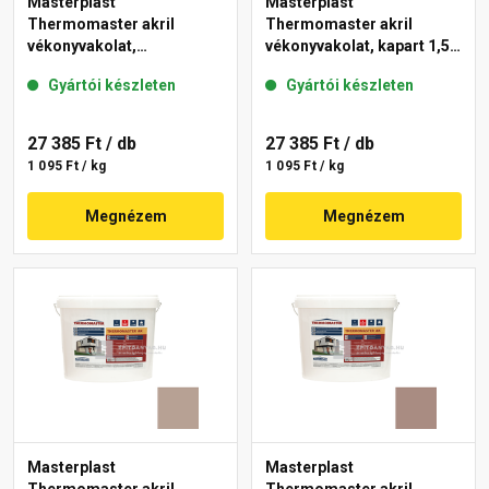
Masterplast
Masterplast
Thermomaster akril
Thermomaster akril
vékonyvakolat,
vékonyvakolat, kapart 1,5
gördülőszemcsés 2 mm
mm 49-D 25 kg
Gyártói készleten
Gyártói készleten
13-D 25 kg
27 385 Ft
/ db
27 385 Ft
/ db
1 095 Ft / kg
1 095 Ft / kg
Megnézem
Megnézem
Masterplast
Masterplast