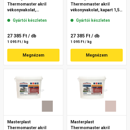
Thermomaster akril
Thermomaster akril
vékonyvakolat,
vékonyvakolat, kapart 1,5
gördülőszemcsés 2 mm
mm 49-C 25 kg
Gyártói készleten
Gyártói készleten
44-E 25 kg
27 385 Ft
/ db
27 385 Ft
/ db
1 095 Ft / kg
1 095 Ft / kg
Megnézem
Megnézem
Masterplast
Masterplast
Thermomaster akril
Thermomaster akril