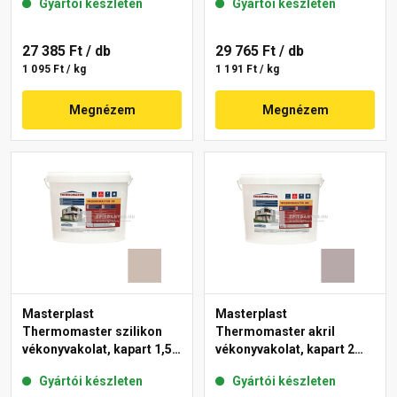
Gyártói készleten
Gyártói készleten
27 385 Ft
/ db
29 765 Ft
/ db
1 095 Ft / kg
1 191 Ft / kg
Megnézem
Megnézem
Masterplast
Masterplast
Thermomaster szilikon
Thermomaster akril
vékonyvakolat, kapart 1,5
vékonyvakolat, kapart 2
mm 44-D 25 kg
mm 20-D 25 kg
Gyártói készleten
Gyártói készleten