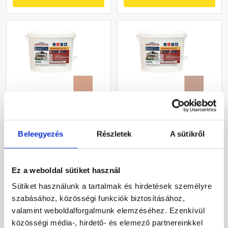
Masterplast
Masterplast
Thermomaster szilikon
Thermomaster szilikon
Beleegyezés
Részletek
A sütikről
vékonyvakolat, kapart 2
vékonyvakolat, kapart 2
mm 12-C 25 kg
mm 13-C 25 kg
Gyártói készleten
Gyártói készleten
Ez a weboldal sütiket használ
30 660 Ft
/ db
30 660 Ft
/ db
Sütiket használunk a tartalmak és hirdetések személyre
1 226 Ft / kg
1 226 Ft / kg
szabásához, közösségi funkciók biztosításához,
valamint weboldalforgalmunk elemzéséhez. Ezenkívül
Megnézem
Megnézem
közösségi média-, hirdető- és elemező partnereinkkel