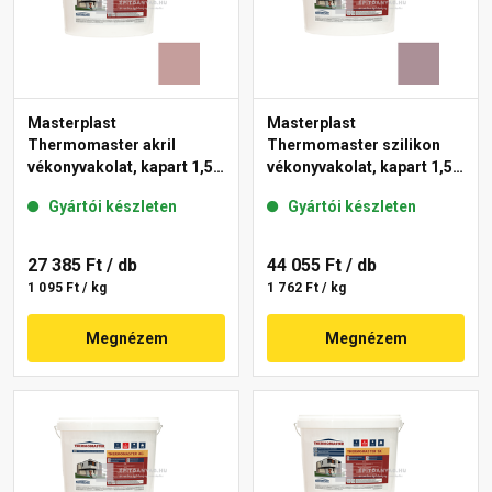
Masterplast
Masterplast
Thermomaster akril
Thermomaster szilikon
vékonyvakolat, kapart 1,5
vékonyvakolat, kapart 1,5
mm 19-D 25 kg
mm 27-C 25 kg
Gyártói készleten
Gyártói készleten
27 385 Ft
/ db
44 055 Ft
/ db
1 095 Ft / kg
1 762 Ft / kg
Megnézem
Megnézem