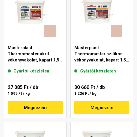
Masterplast
Masterplast
Thermomaster akril
Thermomaster szilikon
vékonyvakolat, kapart 1,5
vékonyvakolat, kapart 1,5
mm 13-D 25 kg
mm 13-D 25 kg
Gyártói készleten
Gyártói készleten
27 385 Ft
/ db
30 660 Ft
/ db
1 095 Ft / kg
1 226 Ft / kg
Megnézem
Megnézem