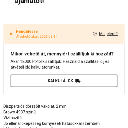
ajánlatot!
Rendelésre
Mit jelent?
Átvehető akár: 2026-08-14
Mikor vehető át, mennyiért szállítjuk ki hozzád?
Akár 12000 Ft-tól kiszállítjuk. Használd a szállítási díj és
átvételi idő kalkulátorunkat.
KALKULÁLOK
Diszperziós dörzsölt vakolat, 2 mm
Brown 4937 színű
Víztaszító
Jó ellenállóképesség környezeti hatásokkal szemben