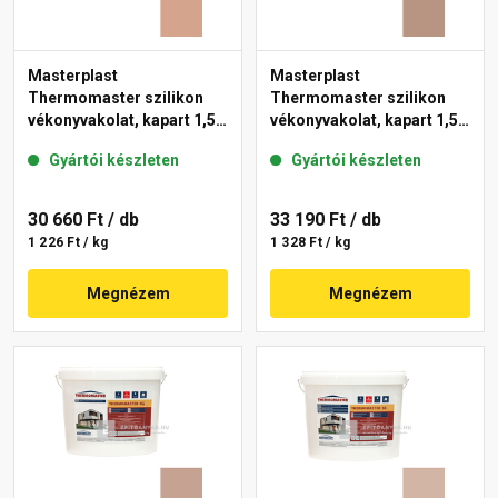
Masterplast
Masterplast
Thermomaster szilikon
Thermomaster szilikon
vékonyvakolat, kapart 1,5
vékonyvakolat, kapart 1,5
mm 12-C 25 kg
mm 09-C 25 kg
Gyártói készleten
Gyártói készleten
30 660 Ft
/ db
33 190 Ft
/ db
1 226 Ft / kg
1 328 Ft / kg
Megnézem
Megnézem