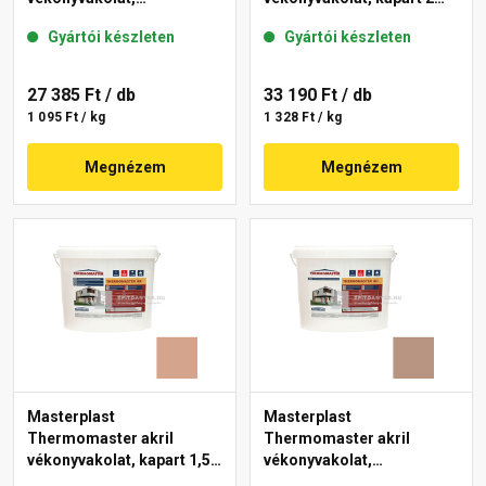
gördülőszemcsés 2 mm
mm 19-C 25 kg
Gyártói készleten
Gyártói készleten
18-E 25 kg
27 385 Ft
/ db
33 190 Ft
/ db
1 095 Ft / kg
1 328 Ft / kg
Megnézem
Megnézem
Masterplast
Masterplast
Thermomaster akril
Thermomaster akril
vékonyvakolat, kapart 1,5
vékonyvakolat,
mm 12-C 25 kg
gördülőszemcsés 2 mm