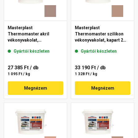
Masterplast
Masterplast
Thermomaster akril
Thermomaster szilikon
vékonyvakolat,
vékonyvakolat, kapart 2
gördülőszemcsés 2 mm
mm 09-C 25 kg
Gyártói készleten
Gyártói készleten
14-C 25 kg
27 385 Ft
/ db
33 190 Ft
/ db
1 095 Ft / kg
1 328 Ft / kg
Megnézem
Megnézem