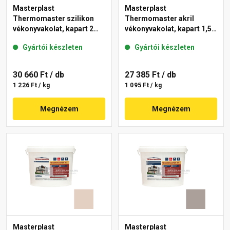
Masterplast
Masterplast
Thermomaster szilikon
Thermomaster akril
vékonyvakolat, kapart 2
vékonyvakolat, kapart 1,5
mm 19-D 25 kg
mm 14-E 25 kg
Gyártói készleten
Gyártói készleten
30 660 Ft
/ db
27 385 Ft
/ db
1 226 Ft / kg
1 095 Ft / kg
Megnézem
Megnézem
Masterplast
Masterplast