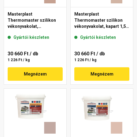
Masterplast
Masterplast
Thermomaster szilikon
Thermomaster szilikon
vékonyvakolat,
vékonyvakolat, kapart 1,5
gördülőszemcsés 2 mm
mm 09-D 25 kg
Gyártói készleten
Gyártói készleten
13-C 25 kg
30 660 Ft
/ db
30 660 Ft
/ db
1 226 Ft / kg
1 226 Ft / kg
Megnézem
Megnézem