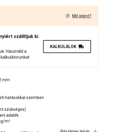
Mit jelent?
7
iért szállítjuk ki
KALKULÁLOK
juk. Használd a
dő kalkulátorunkat.
, 2 mm
zeti hatásokkal szemben
ozó szükséges)
eni adalék
 kg/m²
Részletes leírás