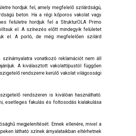
etre hordjuk fel, amely megfelelő szilárdságú,
rdságú beton. Ha a régi kőporos vakolat vagy
nes felületre hordjuk fel a StrukturOLA Primo
lítsuk el. A színezés előtt mindegyik felületet
tjuk el. A porló, de még megfelelően szilárd
a színárnyalatra vonatkozó reklamációt nem áll
nljuk. A kiválasztott vakolattípustól függően
őszigetelő rendszerre kerülő vakolat világossági
szigetelő rendszeren is kiválóan használható.
ni, esetleges fakulás és foltosodás kialakulása
ósághű megjelenítését. Ennek ellenére, mivel a
peken látható színek árnyalataikban eltérhetnek