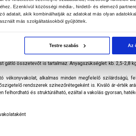
hez. Ezenkívül közösségi média-, hirdető- és elemező partner
zó adatait, akik kombinálhatják az adatokat más olyan adatokka
alál a termékkel kapcsolatban. Kérjük, figyelmesen olvassa el!
sznált más szolgáltatásokból gyűjtöttek.
kevert, dörzsölt hatású diszperziós bázisú, ﬁnomszemcsé
telezhető és az ára miatt is a polisztirolos hőszigetelés
Testre szabás
Az 
ilag nem páraáteresztő. Vizes diszperziós kötőanyagot, időjá
álasztékában pasztell és intenzív színek egyaránt megtalálható
st gátló összetevőt is tartalmaz. Anyagszükséglet: kb. 2,5-2,8 k
tó vékonyvakolat, alkalmas minden megfelelő szilárdságú, fel
hőszigetelő rendszerek színezőrétegeként is. Kiváló ár-érték arán
n felhordható és struktúrálható, ezáltal a vakolás gyorsan, haték
vakolataként