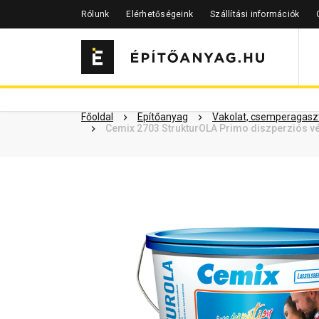
Rólunk
Elérhetőségeink
Szállítási információk
Szükséged lehet rá
Részletes 
Kapcsolódó cikkek
Főoldal
Építőanyag
Vakolat, csemperagaszt
Cemix 2703 StrukturOLA Primo diszperziós vé