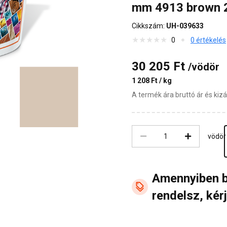
mm 4913 brown 
Cikkszám:
UH-039633
0
0 értékelés
30 205 Ft
/vödör
1 208 Ft / kg
A termék ára bruttó ár és ki
vödör
Amennyiben 
rendelsz, kérj