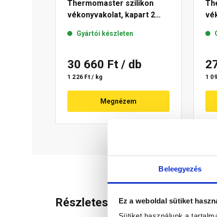
Thermomaster szilikon
Th
vékonyvakolat, kapart 2
vék
mm 19-D 25 kg
mm
Gyártói készleten
30 660 Ft
/ db
2
1 226 Ft / kg
1 09
Megnézem
Beleegyezés
Részletes leírás
Ez a weboldal sütiket haszn
Sütiket használunk a tartal