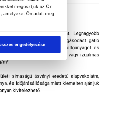
einkkel megosztjuk az Ön
l, amelyeket Ön adott meg
s vékonyvakolat. vékonyvakolat. Legnagyobb
ek kedvelt színezővakolata. Algásodást gátló
összes engedélyezése
rásálló pigmenteket, ásványi töltőanyagot és
k, ezáltal kellemes színharmónia vagy izgalmas
g/m².
ületi simaságú ásványi eredetű alapvakolatra,
ya, és időjárásállósága miatt kiemelten ajánljuk
onyan kivitelezhető.