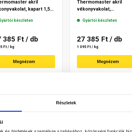
ermomaster akril
Thermomaster akril
onyvakolat, kapart 1,5
vékonyvakolat,
 14-E 25 kg
gördülőszemcsés 2 mm 
Gyártói készleten
Gyártói készleten
E 25 kg
7 385 Ft
/ db
27 385 Ft
/ db
5 Ft / kg
1 095 Ft / kg
Megnézem
Megnézem
Részletek
ál
mak és hirdetések személyre szabásához, közösségi funkciók biz