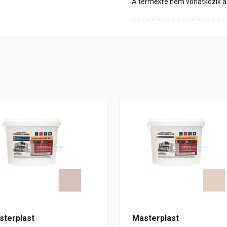
A termékre nem vonatkozik a 1
sterplast
Masterplast