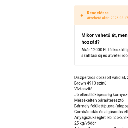
Rendelésre
Átvehető akár: 2026-08-1
Mikor vehető át, menny
hozzád?
Akár 12000 Ft-tól kiszállít
szállítási díj és átvételi i
Diszperziós dörzsölt vakolat
Brown 4913 színű
Víztaszító
Jó ellenállóképesség környe
Mérsékelten páraáteresztő
Bármely felülettípusra (alap
Gombásodás és algásodás ell
Anyagszükséglet: kb. 2,5-2,8
25 kg/vödör