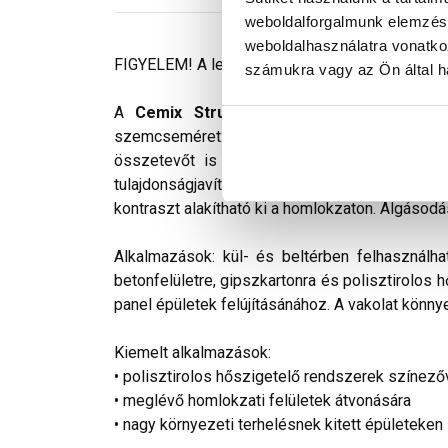
weboldalforgalmunk elemzésé
weboldalhasználatra vonatko
FIGYELEM! A leírás végén fontos információkat t
számukra vagy az Ön által ha
A
Cemix StrukturOLA Primo
gyárilag elő
szemcseméret: 2 mm. Viszonylag könnyen kivi
összetevőt is tartalmaz. Az anyag gyakorlat
tulajdonságjavító adalékokat tartalmaz. Színv
kontraszt alakítható ki a homlokzaton. Algásodá
Alkalmazások: kül- és beltérben felhasználha
betonfelületre, gipszkartonra és polisztirolos 
panel épületek felújításánához. A vakolat könnye
Kiemelt alkalmazások:
• polisztirolos hőszigetelő rendszerek színező
• meglévő homlokzati felületek átvonására
• nagy környezeti terhelésnek kitett épületeken