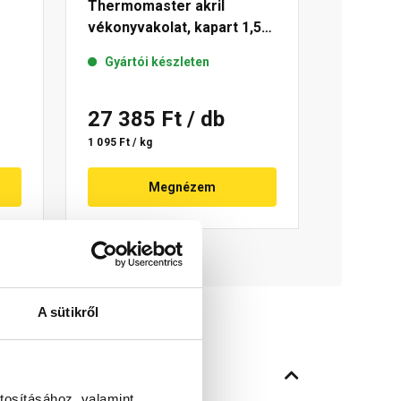
Thermomaster akril
vékonyvakolat, kapart 1,5
44-
mm 49-C 25 kg
Gyártói készleten
27 385 Ft
/ db
1 095 Ft / kg
Megnézem
A sütikről
tosításához, valamint