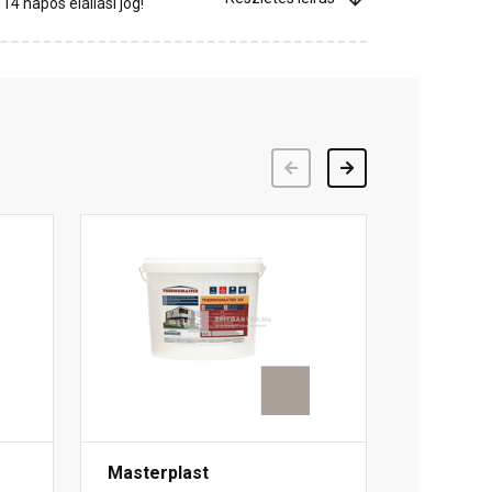
4 napos elállási jog!
Előző
Következő
Masterplast