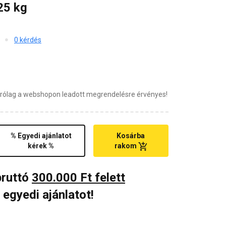
25 kg
0 kérdés
zárólag a webshopon leadott megrendelésre érvényes!
% Egyedi ajánlatot
Kosárba
kérek %
rakom
bruttó
300.000 Ft felett
 egyedi ajánlatot!