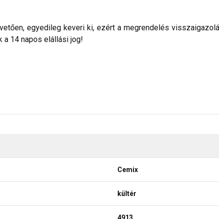
etően, egyedileg keveri ki, ezért a megrendelés visszaigazolása 
a 14 napos elállási jog!
Cemix
kültér
4913