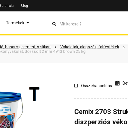
Garancia
Blog
leírás
Termékinformáció
Dokumentumok
Vásárlói vélem
Termékek
ó, habarcs, cement, szilikon
Vakolatok, alapozók, falfestékek
konyvakolat, dörzsölt 2 mm 4913 brown 25 kg
Bev
Összehasonlítás
Cemix 2703 Stru
diszperziós véko