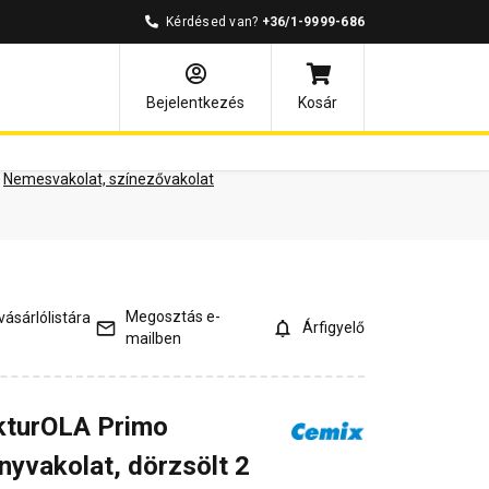
Kérdésed van?
+36/1-9999-686
ények
Kérdések és válaszok
Bejelentkezés
Kosár
Nemesvakolat, színezővakolat
Megosztás e-
ásárlólistára
Árfigyelő
mailben
kturOLA Primo
nyvakolat, dörzsölt 2