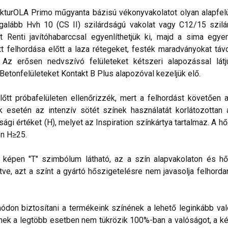
kturOLA Primo műgyanta bázisú vékonyvakolatot olyan alapfelül
alább Hvh 10 (CS II) szilárdságú vakolat vagy C12/15 szilá
t Renti javítóhabarccsal egyenlíthetjük ki, majd a sima egye
 felhordása előtt a laza rétegeket, festék maradványokat távo
. Az erősen nedvszívó felületeket kétszeri alapozással lá
 Betonfelületeket Kontakt B Plus alapozóval kezeljük elő.
lőtt próbafelületen ellenőrizzék, mert a felhordást követően 
esetén az intenzív sötét színek használatát korlátozottan ajá
sági értéket (H), melyet az Inspiration színkártya tartalmaz. A h
n H≥25.
lő képen "T" szimbólum látható, az a szín alapvakolaton és hő
ve, azt a színt a gyártó hőszigetelésre nem javasolja felhorda
don biztosítani a termékeink színének a lehető leginkább val
nek a legtöbb esetben nem tükrözik 100%-ban a valóságot, a ké