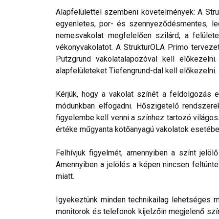
Alapfelülettel szembeni követelmények: A Stru
egyenletes, por- és szennyeződésmentes, leg
nemesvakolat megfelelően szilárd, a felülete
vékonyvakolatot. A StrukturOLA Primo tervezett
Putzgrund vakolatalapozóval kell előkezelni
alapfelületeket Tiefengrund-dal kell előkezelni.
Kérjük, hogy a vakolat színét a feldolgozás e
módunkban elfogadni. Hőszigetelő rendszerek 
figyelembe kell venni a színhez tartozó világos
értéke műgyanta kötőanyagú vakolatok esetébe
Felhívjuk figyelmét, amennyiben a színt jelö
Amennyiben a jelölés a képen nincsen feltüntet
miatt.
Igyekeztünk minden technikailag lehetséges mó
monitorok és telefonok kijelzőin megjelenő szí