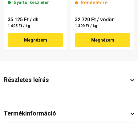
Rendelésre
Gyártói készleten
35 125 Ft
/ db
32 720 Ft
/ vödör
1 405 Ft / kg
1 309 Ft / kg
Megnézem
Megnézem
Részletes leírás
Termékinformáció