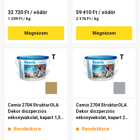
32 720 Ft
/ vödör
59 410 Ft
/ vödör
1 309 Ft / kg
2 376 Ft / kg
Megnézem
Megnézem
Cemix 2704 StrukturOLA
Cemix 2704 StrukturOLA
Dekor diszperziós
Dekor diszperziós
vékonyvakolat, kapart 1,5
vékonyvakolat, kapart 2
mm 6917 intense 25 kg
mm 4749 blue 25 kg
Rendelésre
Rendelésre