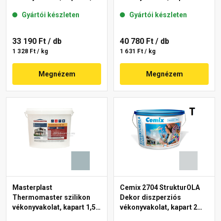
mm 39-F 25 kg
mm 39-C 25 kg
Gyártói készleten
Gyártói készleten
33 190 Ft
/ db
40 780 Ft
/ db
1 328 Ft / kg
1 631 Ft / kg
Megnézem
Megnézem
Masterplast
Cemix 2704 StrukturOLA
Thermomaster szilikon
Dekor diszperziós
vékonyvakolat, kapart 1,5
vékonyvakolat, kapart 2
mm 39-D 25 kg
mm 4761 blue 25 kg