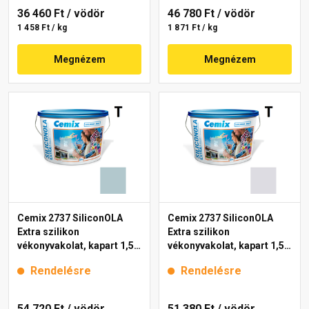
36 460 Ft
/ vödör
46 780 Ft
/ vödör
1 458 Ft / kg
1 871 Ft / kg
Megnézem
Megnézem
Cemix 2737 SiliconOLA
Cemix 2737 SiliconOLA
Extra szilikon
Extra szilikon
vékonyvakolat, kapart 1,5
vékonyvakolat, kapart 1,5
mm 4725 blue 25 kg
mm 4751 blue 25 kg
Rendelésre
Rendelésre
54 720 Ft
/ vödör
51 380 Ft
/ vödör