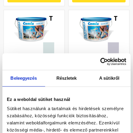
Cemix 2704 StrukturOLA
Cemix 2737 SiliconOLA
Dekor diszperziós
Extra szilikon
vékonyvakolat, kapart 1,5
vékonyvakolat, dörzsölt 2
Beleegyezés
Részletek
A sütikről
mm 6731 intense 25 kg
mm 4755 blue 25 kg
Rendelésre
Rendelésre
Ez a weboldal sütiket használ
32 720 Ft
/ vödör
54 720 Ft
/ vödör
Sütiket használunk a tartalmak és hirdetések személyre
1 309 Ft / kg
2 189 Ft / kg
szabásához, közösségi funkciók biztosításához,
valamint weboldalforgalmunk elemzéséhez. Ezenkívül
Megnézem
Megnézem
közösségi média-, hirdető- és elemező partnereinkkel