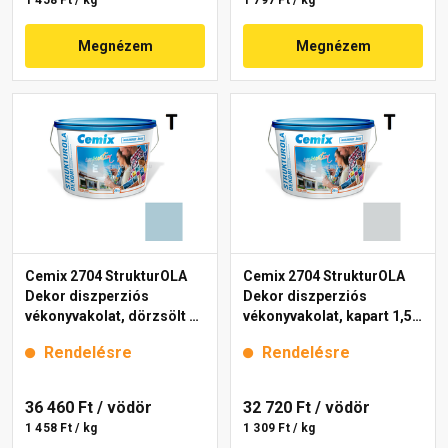
1 458 Ft / kg
1 797 Ft / kg
Megnézem
Megnézem
Cemix 2704 StrukturOLA
Cemix 2704 StrukturOLA
Dekor diszperziós
Dekor diszperziós
vékonyvakolat, dörzsölt 2
vékonyvakolat, kapart 1,5
mm 4715 blue 25 kg
mm 4761 blue 25 kg
Rendelésre
Rendelésre
36 460 Ft
/ vödör
32 720 Ft
/ vödör
1 458 Ft / kg
1 309 Ft / kg