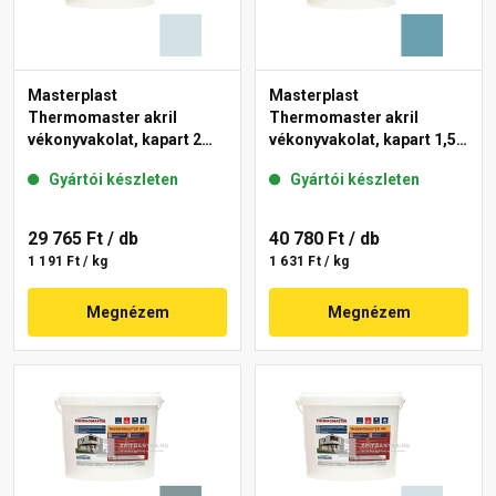
Masterplast
Masterplast
Thermomaster akril
Thermomaster akril
vékonyvakolat, kapart 2
vékonyvakolat, kapart 1,5
mm 36-F 25 kg
mm 36-C 25 kg
Gyártói készleten
Gyártói készleten
29 765 Ft
/ db
40 780 Ft
/ db
1 191 Ft / kg
1 631 Ft / kg
Megnézem
Megnézem