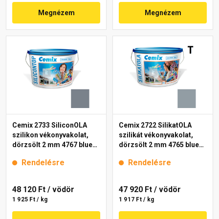
Megnézem
Megnézem
Cemix 2733 SiliconOLA
Cemix 2722 SilikatOLA
szilikon vékonyvakolat,
szilikát vékonyvakolat,
dörzsölt 2 mm 4767 blue
dörzsölt 2 mm 4765 blue
25 kg
25 kg
Rendelésre
Rendelésre
48 120 Ft
/ vödör
47 920 Ft
/ vödör
1 925 Ft / kg
1 917 Ft / kg