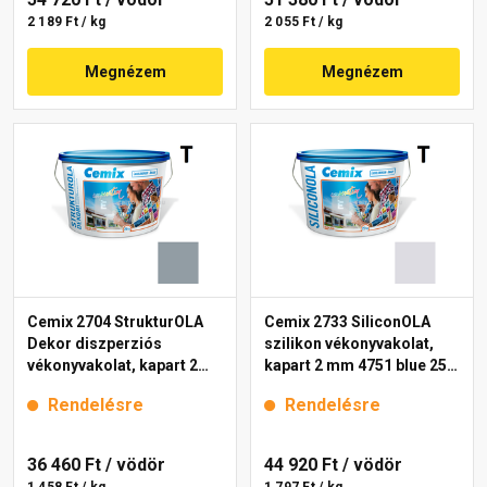
2 189 Ft / kg
2 055 Ft / kg
Megnézem
Megnézem
Cemix 2704 StrukturOLA
Cemix 2733 SiliconOLA
Dekor diszperziós
szilikon vékonyvakolat,
vékonyvakolat, kapart 2
kapart 2 mm 4751 blue 25
mm 4765 blue 25 kg
kg
Rendelésre
Rendelésre
36 460 Ft
/ vödör
44 920 Ft
/ vödör