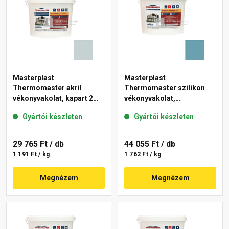
Masterplast
Masterplast
Thermomaster akril
Thermomaster szilikon
vékonyvakolat, kapart 2
vékonyvakolat,
mm 39-E 25 kg
gördülőszemcsés 2 mm
Gyártói készleten
Gyártói készleten
36-C 25 kg
29 765 Ft
/ db
44 055 Ft
/ db
1 191 Ft / kg
1 762 Ft / kg
Megnézem
Megnézem