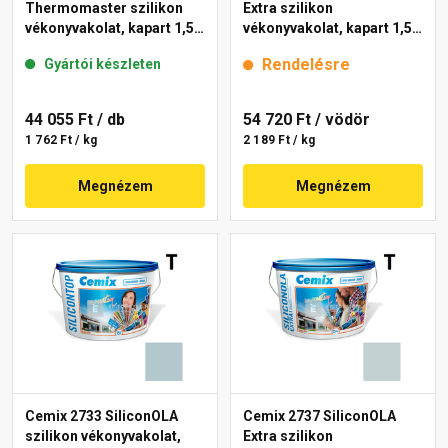
Thermomaster szilikon
Extra szilikon
vékonyvakolat, kapart 1,5
vékonyvakolat, kapart 1,5
mm 39-C 25 kg
mm 4767 blue 25 kg
Rendelésre
Gyártói készleten
44 055 Ft
/ db
54 720 Ft
/ vödör
1 762 Ft / kg
2 189 Ft / kg
Megnézem
Megnézem
Cemix 2733 SiliconOLA
Cemix 2737 SiliconOLA
szilikon vékonyvakolat,
Extra szilikon