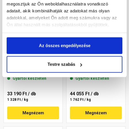
megosztjuk az Ön weboldalhasználatra vonatkozó
adatait, akik kombinálhatják az adatokat más olyan
adatokkal, amelyeket Ön adott meg számukra vagy az
Ön által használt más szolgáltatásokból gyűjtöttek.
Az összes engedélyezése
Masterplast
Masterplast
Thermomaster szilikon
Thermomaster szilikon
Testre szabás
vékonyvakolat, kapart 1,5
vékonyvakolat, kapart 1,5
mm 36-F 25 kg
mm 36-C 25 kg
Gyártói készleten
Gyártói készleten
33 190 Ft
/ db
44 055 Ft
/ db
1 328 Ft / kg
1 762 Ft / kg
Megnézem
Megnézem