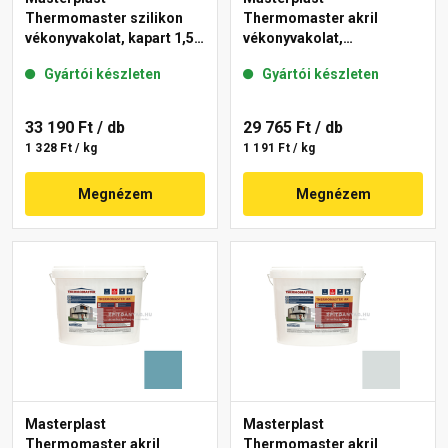
Thermomaster szilikon
Thermomaster akril
vékonyvakolat, kapart 1,5
vékonyvakolat,
mm 39-E 25 kg
gördülőszemcsés 2 mm
Gyártói készleten
Gyártói készleten
36-F 25 kg
33 190 Ft
/ db
29 765 Ft
/ db
1 328 Ft / kg
1 191 Ft / kg
Megnézem
Megnézem
Masterplast
Masterplast
Thermomaster akril
Thermomaster akril