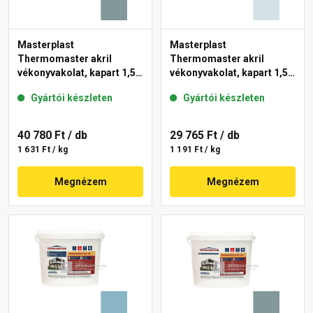
Masterplast
Masterplast
Thermomaster akril
Thermomaster akril
vékonyvakolat, kapart 1,5
vékonyvakolat, kapart 1,5
mm 39-C 25 kg
mm 36-F 25 kg
Gyártói készleten
Gyártói készleten
40 780 Ft
/ db
29 765 Ft
/ db
1 631 Ft / kg
1 191 Ft / kg
Megnézem
Megnézem