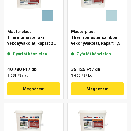
Masterplast
Masterplast
Thermomaster akril
Thermomaster szilikon
vékonyvakolat, kapart 2
vékonyvakolat, kapart 1,5
mm 36-D 25 kg
mm 36-E 25 kg
Gyártói készleten
Gyártói készleten
40 780 Ft
/ db
35 125 Ft
/ db
1 631 Ft / kg
1 405 Ft / kg
Megnézem
Megnézem