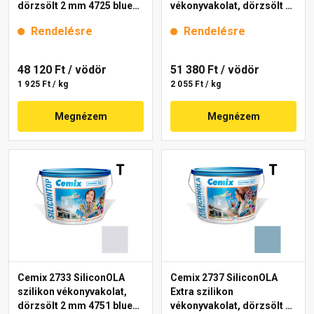
dörzsölt 2 mm 4725 blue
vékonyvakolat, dörzsölt 2
25 kg
mm 4723 blue 25 kg
Rendelésre
Rendelésre
48 120 Ft
/ vödör
51 380 Ft
/ vödör
1 925 Ft / kg
2 055 Ft / kg
Megnézem
Megnézem
Cemix 2733 SiliconOLA
Cemix 2737 SiliconOLA
szilikon vékonyvakolat,
Extra szilikon
dörzsölt 2 mm 4751 blue
vékonyvakolat, dörzsölt 2