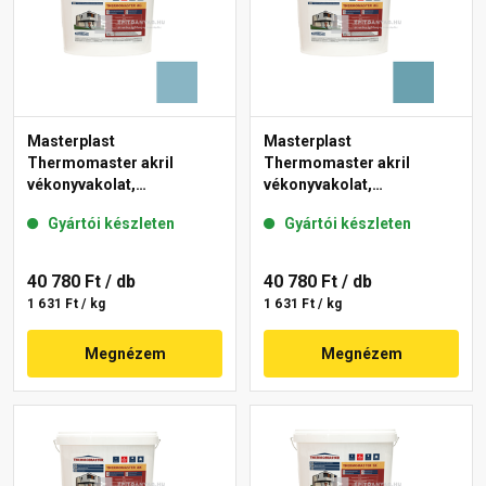
Masterplast
Masterplast
Thermomaster akril
Thermomaster akril
vékonyvakolat,
vékonyvakolat,
gördülőszemcsés 2 mm
gördülőszemcsés 2 mm
Gyártói készleten
Gyártói készleten
36-D 25 kg
36-C 25 kg
40 780 Ft
/ db
40 780 Ft
/ db
1 631 Ft / kg
1 631 Ft / kg
Megnézem
Megnézem