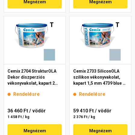
Megnézem
Megnézem
Cemix 2704 StrukturOLA
Cemix 2733 SiliconOLA
Dekor diszperziós
szilikon vékonyvakolat,
vékonyvakolat, kapart 2
kapart 1,5 mm 4739 blue 25
mm 4717 blue 25 kg
kg
Rendelésre
Rendelésre
36 460 Ft
/ vödör
59 410 Ft
/ vödör
1 458 Ft / kg
2 376 Ft / kg
Megnézem
Megnézem