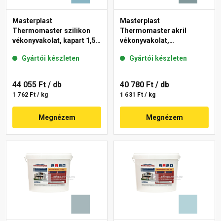
Masterplast
Masterplast
Thermomaster szilikon
Thermomaster akril
vékonyvakolat, kapart 1,5
vékonyvakolat,
mm 36-D 25 kg
gördülőszemcsés 2 mm
Gyártói készleten
Gyártói készleten
39-C 25 kg
44 055 Ft
/ db
40 780 Ft
/ db
1 762 Ft / kg
1 631 Ft / kg
Megnézem
Megnézem