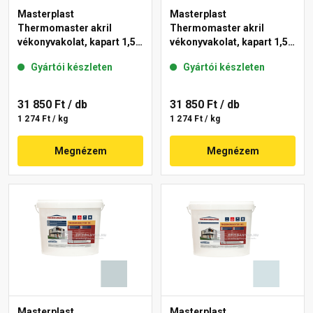
Masterplast
Masterplast
Thermomaster akril
Thermomaster akril
vékonyvakolat, kapart 1,5
vékonyvakolat, kapart 1,5
mm 39-D 25 kg
mm 36-E 25 kg
Gyártói készleten
Gyártói készleten
31 850 Ft
/ db
31 850 Ft
/ db
1 274 Ft / kg
1 274 Ft / kg
Megnézem
Megnézem
Masterplast
Masterplast