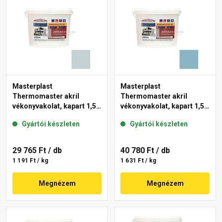
Masterplast
Masterplast
Thermomaster akril
Thermomaster akril
vékonyvakolat, kapart 1,5
vékonyvakolat, kapart 1,5
mm 39-E 25 kg
mm 36-D 25 kg
Gyártói készleten
Gyártói készleten
29 765 Ft
/ db
40 780 Ft
/ db
1 191 Ft / kg
1 631 Ft / kg
Megnézem
Megnézem