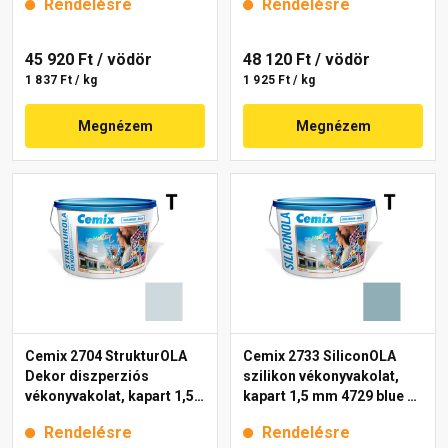
Rendelésre
Rendelésre
45 920 Ft
/ vödör
48 120 Ft
/ vödör
1 837 Ft / kg
1 925 Ft / kg
Megnézem
Megnézem
Cemix 2704 StrukturOLA
Cemix 2733 SiliconOLA
Dekor diszperziós
szilikon vékonyvakolat,
vékonyvakolat, kapart 1,5
kapart 1,5 mm 4729 blue 25
mm 6741 intense 25 kg
kg
Rendelésre
Rendelésre