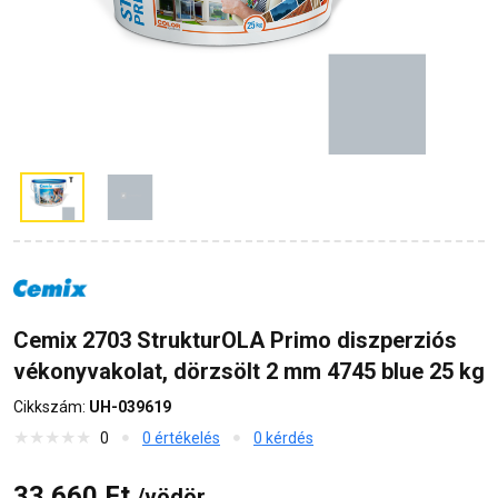
Cemix 2703 StrukturOLA Primo diszperziós
vékonyvakolat, dörzsölt 2 mm 4745 blue 25 kg
Cikkszám:
UH-039619
0
0 értékelés
0 kérdés
33 660 Ft
/vödör