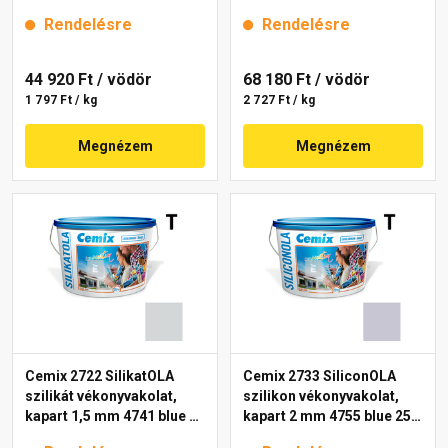
25 kg
mm 4719 blue 25 kg
Rendelésre
Rendelésre
44 920 Ft
/ vödör
68 180 Ft
/ vödör
1 797 Ft / kg
2 727 Ft / kg
Megnézem
Megnézem
Cemix 2722 SilikatOLA
Cemix 2733 SiliconOLA
szilikát vékonyvakolat,
szilikon vékonyvakolat,
kapart 1,5 mm 4741 blue 25
kapart 2 mm 4755 blue 25
kg
kg