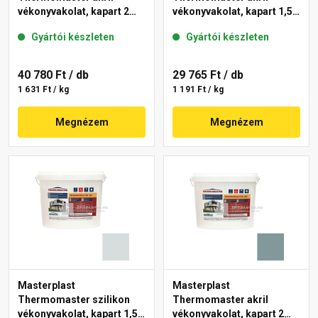
vékonyvakolat, kapart 2
vékonyvakolat, kapart 1,5
mm 36-C 25 kg
mm 39-F 25 kg
Gyártói készleten
Gyártói készleten
40 780 Ft
/ db
29 765 Ft
/ db
1 631 Ft / kg
1 191 Ft / kg
Megnézem
Megnézem
Masterplast
Masterplast
Thermomaster szilikon
Thermomaster akril
vékonyvakolat, kapart 1,5
vékonyvakolat, kapart 2