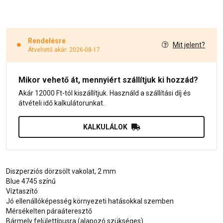
Rendelésre
Mit jelent?
Átvehető akár: 2026-08-17
Mikor vehető át, mennyiért szállítjuk ki hozzád?
Akár 12000 Ft-tól kiszállítjuk. Használd a szállítási díj és
átvételi idő kalkulátorunkat.
KALKULÁLOK
Diszperziós dörzsölt vakolat, 2 mm
Blue 4745 színű
Víztaszító
Jó ellenállóképesség környezeti hatásokkal szemben
Mérsékelten páraáteresztő
Bármely felülettípusra (alapozó szükséges)