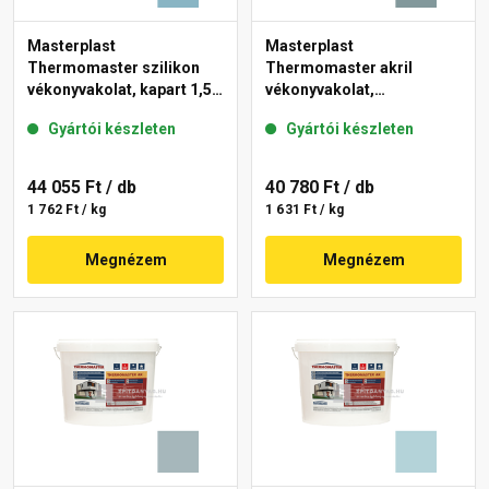
Masterplast
Masterplast
Thermomaster szilikon
Thermomaster akril
vékonyvakolat, kapart 1,5
vékonyvakolat,
mm 36-D 25 kg
gördülőszemcsés 2 mm
Gyártói készleten
Gyártói készleten
39-C 25 kg
44 055 Ft
/ db
40 780 Ft
/ db
1 762 Ft / kg
1 631 Ft / kg
Megnézem
Megnézem