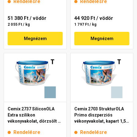
Rendelésre
Rendelésre
51 380 Ft
/ vödör
44 920 Ft
/ vödör
2 055 Ft / kg
1 797 Ft / kg
Megnézem
Megnézem
Cemix 2737 SiliconOLA
Cemix 2703 StrukturOLA
Extra szilikon
Primo diszperziós
vékonyvakolat, dörzsölt 2
vékonyvakolat, kapart 1,5
mm 4719 blue 25 kg
mm 4711 blue 25 kg
Rendelésre
Rendelésre