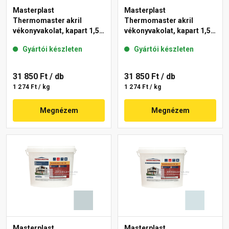
Masterplast
Masterplast
Thermomaster akril
Thermomaster akril
vékonyvakolat, kapart 1,5
vékonyvakolat, kapart 1,5
mm 39-D 25 kg
mm 36-E 25 kg
Gyártói készleten
Gyártói készleten
31 850 Ft
/ db
31 850 Ft
/ db
1 274 Ft / kg
1 274 Ft / kg
Megnézem
Megnézem
Masterplast
Masterplast