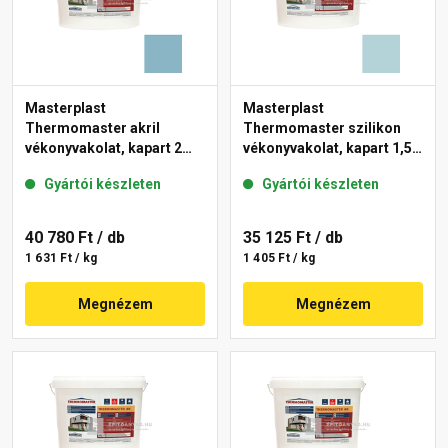
Masterplast
Masterplast
Thermomaster akril
Thermomaster szilikon
vékonyvakolat, kapart 2
vékonyvakolat, kapart 1,5
mm 36-D 25 kg
mm 36-E 25 kg
Gyártói készleten
Gyártói készleten
40 780 Ft
/ db
35 125 Ft
/ db
1 631 Ft / kg
1 405 Ft / kg
Megnézem
Megnézem