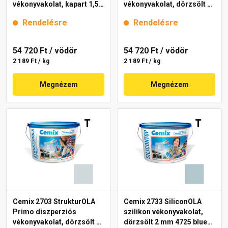
vékonyvakolat, kapart 1,5
vékonyvakolat, dörzsölt 2
mm 4725 blue 25 kg
mm 4755 blue 25 kg
Rendelésre
Rendelésre
54 720 Ft
/ vödör
54 720 Ft
/ vödör
2 189 Ft / kg
2 189 Ft / kg
Megnézem
Megnézem
Cemix 2703 StrukturOLA
Cemix 2733 SiliconOLA
Primo diszperziós
szilikon vékonyvakolat,
vékonyvakolat, dörzsölt 2
dörzsölt 2 mm 4725 blue