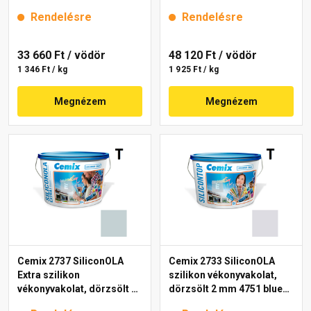
mm 4735 blue 25 kg
25 kg
Rendelésre
Rendelésre
33 660 Ft
/ vödör
48 120 Ft
/ vödör
1 346 Ft / kg
1 925 Ft / kg
Megnézem
Megnézem
Cemix 2737 SiliconOLA
Cemix 2733 SiliconOLA
Extra szilikon
szilikon vékonyvakolat,
vékonyvakolat, dörzsölt 2
dörzsölt 2 mm 4751 blue
mm 4723 blue 25 kg
25 kg