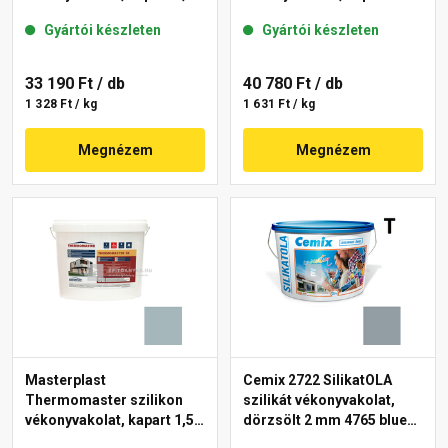
mm 39-F 25 kg
mm 39-C 25 kg
Gyártói készleten
Gyártói készleten
33 190 Ft
/ db
40 780 Ft
/ db
1 328 Ft / kg
1 631 Ft / kg
Megnézem
Megnézem
Masterplast
Cemix 2722 SilikatOLA
Thermomaster szilikon
szilikát vékonyvakolat,
vékonyvakolat, kapart 1,5
dörzsölt 2 mm 4765 blue
mm 39-D 25 kg
25 kg