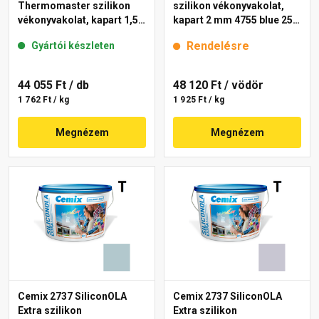
Thermomaster szilikon
szilikon vékonyvakolat,
vékonyvakolat, kapart 1,5
kapart 2 mm 4755 blue 25
mm 39-C 25 kg
kg
Rendelésre
Gyártói készleten
44 055 Ft
/ db
48 120 Ft
/ vödör
1 762 Ft / kg
1 925 Ft / kg
Megnézem
Megnézem
Cemix 2737 SiliconOLA
Cemix 2737 SiliconOLA
Extra szilikon
Extra szilikon