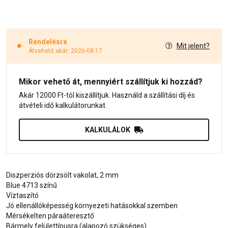
Rendelésre
Mit jelent?
Átvehető akár: 2026-08-17
Mikor vehető át, mennyiért szállítjuk ki hozzád?
Akár 12000 Ft-tól kiszállítjuk. Használd a szállítási díj és
átvételi idő kalkulátorunkat.
KALKULÁLOK
Diszperziós dörzsölt vakolat, 2 mm
Blue 4713 színű
Víztaszító
Jó ellenállóképesség környezeti hatásokkal szemben
Mérsékelten páraáteresztő
Bármely felülettípusra (alapozó szükséges)