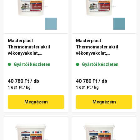
Masterplast
Masterplast
Thermomaster akril
Thermomaster akril
vékonyvakolat,
vékonyvakolat,
gördülőszemcsés 2 mm
gördülőszemcsés 2 mm
Gyártói készleten
Gyártói készleten
36-D 25 kg
36-C 25 kg
40 780 Ft
/ db
40 780 Ft
/ db
1 631 Ft / kg
1 631 Ft / kg
Megnézem
Megnézem