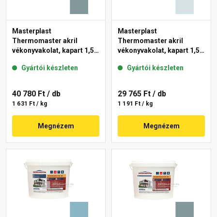
Masterplast
Masterplast
Thermomaster akril
Thermomaster akril
vékonyvakolat, kapart 1,5
vékonyvakolat, kapart 1,5
mm 39-C 25 kg
mm 36-F 25 kg
Gyártói készleten
Gyártói készleten
40 780 Ft
/ db
29 765 Ft
/ db
1 631 Ft / kg
1 191 Ft / kg
Megnézem
Megnézem