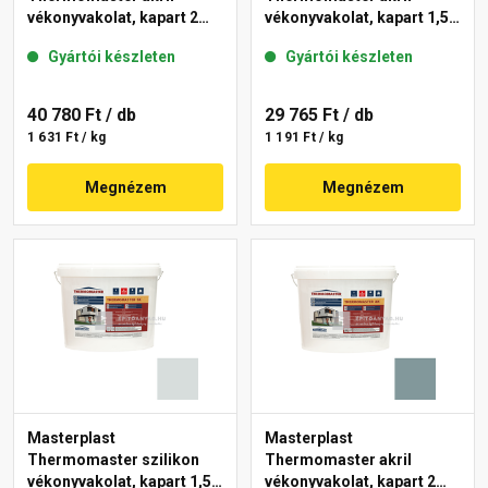
vékonyvakolat, kapart 2
vékonyvakolat, kapart 1,5
mm 36-C 25 kg
mm 39-F 25 kg
Gyártói készleten
Gyártói készleten
40 780 Ft
/ db
29 765 Ft
/ db
1 631 Ft / kg
1 191 Ft / kg
Megnézem
Megnézem
Masterplast
Masterplast
Thermomaster szilikon
Thermomaster akril
vékonyvakolat, kapart 1,5
vékonyvakolat, kapart 2