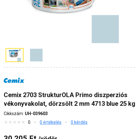
Cemix 2703 StrukturOLA Primo diszperziós
vékonyvakolat, dörzsölt 2 mm 4713 blue 25 kg
Cikkszám:
UH-039603
0
0 értékelés
0 kérdés
30 205 Ft
/vödör