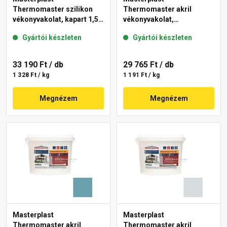
Thermomaster szilikon
Thermomaster akril
vékonyvakolat, kapart 1,5
vékonyvakolat,
mm 39-E 25 kg
gördülőszemcsés 2 mm
Gyártói készleten
Gyártói készleten
36-F 25 kg
33 190 Ft
/ db
29 765 Ft
/ db
1 328 Ft / kg
1 191 Ft / kg
Megnézem
Megnézem
Masterplast
Masterplast
Thermomaster akril
Thermomaster akril