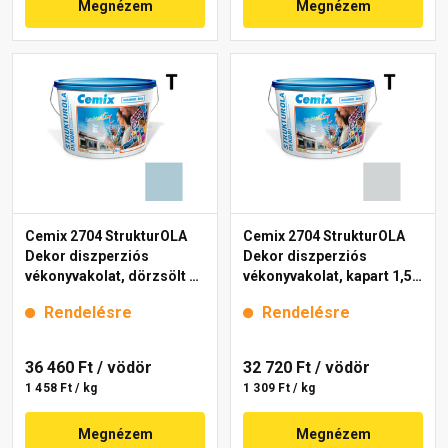
Megnézem
Megnézem
Cemix 2704 StrukturOLA
Cemix 2704 StrukturOLA
Dekor diszperziós
Dekor diszperziós
vékonyvakolat, dörzsölt 2
vékonyvakolat, kapart 1,5
mm 4715 blue 25 kg
mm 4761 blue 25 kg
Rendelésre
Rendelésre
36 460 Ft
/ vödör
32 720 Ft
/ vödör
1 458 Ft / kg
1 309 Ft / kg
Megnézem
Megnézem