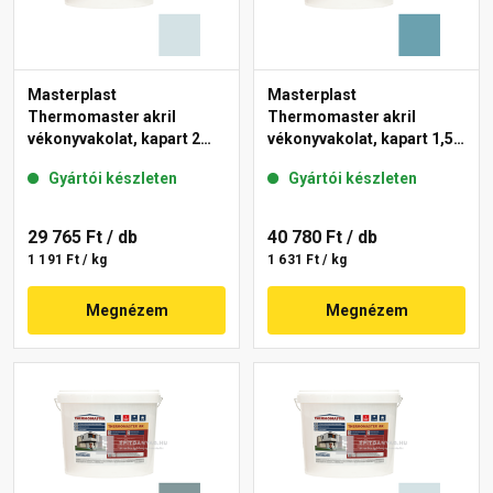
Masterplast
Masterplast
Thermomaster akril
Thermomaster akril
vékonyvakolat, kapart 2
vékonyvakolat, kapart 1,5
mm 36-F 25 kg
mm 36-C 25 kg
Gyártói készleten
Gyártói készleten
29 765 Ft
/ db
40 780 Ft
/ db
1 191 Ft / kg
1 631 Ft / kg
Megnézem
Megnézem