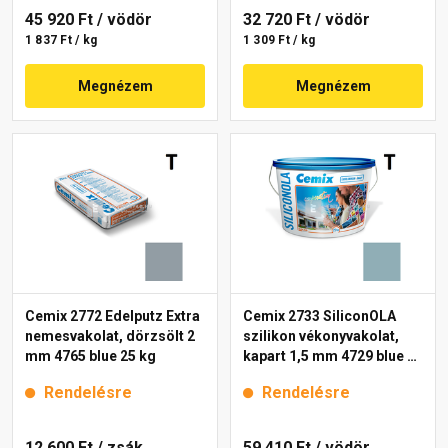
45 920 Ft
/ vödör
32 720 Ft
/ vödör
1 837 Ft / kg
1 309 Ft / kg
Megnézem
Megnézem
Cemix 2772 Edelputz Extra
Cemix 2733 SiliconOLA
nemesvakolat, dörzsölt 2
szilikon vékonyvakolat,
mm 4765 blue 25 kg
kapart 1,5 mm 4729 blue 25
kg
Rendelésre
Rendelésre
12 600 Ft
/ zsák
59 410 Ft
/ vödör