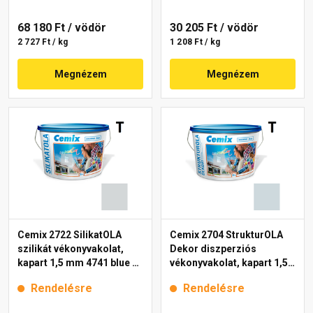
68 180 Ft
/ vödör
30 205 Ft
/ vödör
2 727 Ft / kg
1 208 Ft / kg
Megnézem
Megnézem
Cemix 2722 SilikatOLA
Cemix 2704 StrukturOLA
szilikát vékonyvakolat,
Dekor diszperziós
kapart 1,5 mm 4741 blue 25
vékonyvakolat, kapart 1,5
kg
mm 6741 intense 25 kg
Rendelésre
Rendelésre