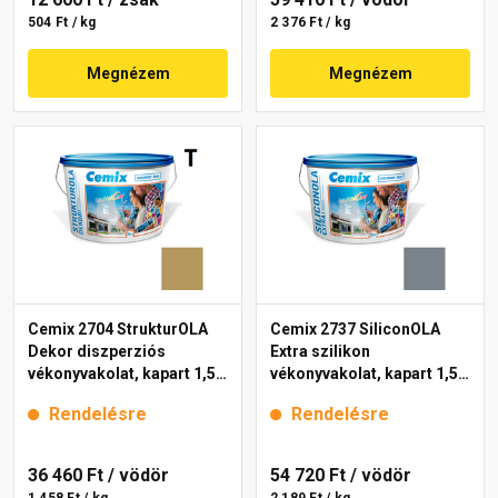
504 Ft / kg
2 376 Ft / kg
Megnézem
Megnézem
Cemix 2704 StrukturOLA
Cemix 2737 SiliconOLA
Dekor diszperziós
Extra szilikon
vékonyvakolat, kapart 1,5
vékonyvakolat, kapart 1,5
mm 6917 intense 25 kg
mm 4767 blue 25 kg
Rendelésre
Rendelésre
36 460 Ft
/ vödör
54 720 Ft
/ vödör