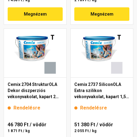
1 458 Ft / kg
2 189 Ft / kg
Megnézem
Megnézem
Cemix 2704 StrukturOLA
Cemix 2737 SiliconOLA
Dekor diszperziós
Extra szilikon
vékonyvakolat, kapart 2
vékonyvakolat, kapart 1,5
mm 4749 blue 25 kg
mm 4751 blue 25 kg
Rendelésre
Rendelésre
46 780 Ft
/ vödör
51 380 Ft
/ vödör
1 871 Ft / kg
2 055 Ft / kg