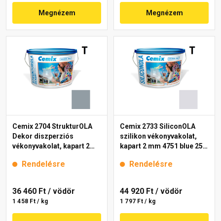
Megnézem
Megnézem
Cemix 2704 StrukturOLA
Cemix 2733 SiliconOLA
Dekor diszperziós
szilikon vékonyvakolat,
vékonyvakolat, kapart 2
kapart 2 mm 4751 blue 25
mm 4765 blue 25 kg
kg
Rendelésre
Rendelésre
36 460 Ft
/ vödör
44 920 Ft
/ vödör
1 458 Ft / kg
1 797 Ft / kg