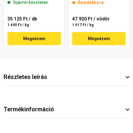
Rendelésre
Gyártói készleten
35 125 Ft
/ db
47 920 Ft
/ vödör
1 405 Ft / kg
1 917 Ft / kg
Megnézem
Megnézem
Részletes leírás
Termékinformáció