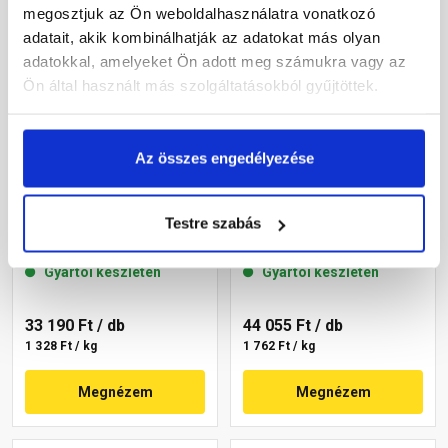
megosztjuk az Ön weboldalhasználatra vonatkozó
adatait, akik kombinálhatják az adatokat más olyan
adatokkal, amelyeket Ön adott meg számukra vagy az
Ön által használt más szolgáltatásokból gyűjtöttek.
Az összes engedélyezése
Masterplast
Masterplast
Thermomaster szilikon
Thermomaster szilikon
Testre szabás
vékonyvakolat, kapart 1,5
vékonyvakolat, kapart 1,5
mm 36-F 25 kg
mm 36-C 25 kg
Gyártói készleten
Gyártói készleten
33 190 Ft
/ db
44 055 Ft
/ db
1 328 Ft / kg
1 762 Ft / kg
Megnézem
Megnézem