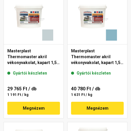
Masterplast
Masterplast
Thermomaster akril
Thermomaster akril
vékonyvakolat, kapart 1,5
vékonyvakolat, kapart 1,5
mm 39-E 25 kg
mm 36-D 25 kg
Gyártói készleten
Gyártói készleten
29 765 Ft
/ db
40 780 Ft
/ db
1 191 Ft / kg
1 631 Ft / kg
Megnézem
Megnézem