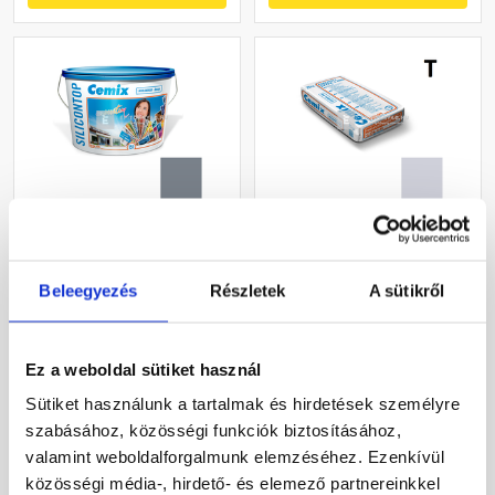
Cemix 2733 SiliconOLA
Cemix 2772 Edelputz Extra
szilikon vékonyvakolat,
nemesvakolat, dörzsölt 2
dörzsölt 2 mm 4767 blue
mm 4753 blue 25 kg
Beleegyezés
Részletek
A sütikről
25 kg
Rendelésre
Rendelésre
Ez a weboldal sütiket használ
48 120 Ft
/ vödör
12 600 Ft
/ zsák
Sütiket használunk a tartalmak és hirdetések személyre
1 925 Ft / kg
504 Ft / kg
szabásához, közösségi funkciók biztosításához,
valamint weboldalforgalmunk elemzéséhez. Ezenkívül
Megnézem
Megnézem
közösségi média-, hirdető- és elemező partnereinkkel