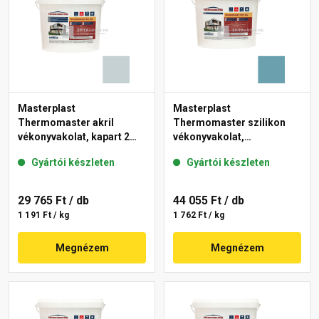
Masterplast
Masterplast
Thermomaster akril
Thermomaster szilikon
vékonyvakolat, kapart 2
vékonyvakolat,
mm 39-E 25 kg
gördülőszemcsés 2 mm
Gyártói készleten
Gyártói készleten
36-C 25 kg
29 765 Ft
/ db
44 055 Ft
/ db
1 191 Ft / kg
1 762 Ft / kg
Megnézem
Megnézem