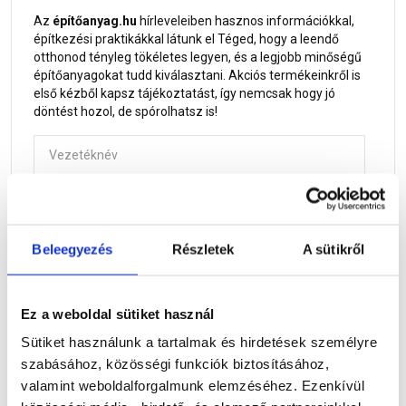
Az
építőanyag.hu
hírleveleiben hasznos információkkal,
építkezési praktikákkal látunk el Téged, hogy a leendő
otthonod tényleg tökéletes legyen, és a legjobb minőségű
építőanyagokat tudd kiválasztani. Akciós termékeinkről is
első kézből kapsz tájékoztatást, így nemcsak hogy jó
döntést hozol, de spórolhatsz is!
Vezetéknév
Keresztnév
Beleegyezés
Részletek
A sütikről
E-mail
Ez a weboldal sütiket használ
Sütiket használunk a tartalmak és hirdetések személyre
szabásához, közösségi funkciók biztosításához,
valamint weboldalforgalmunk elemzéséhez. Ezenkívül