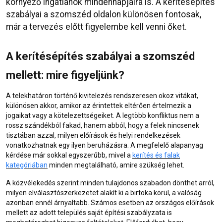
környező ingatlanok mindennapjaira is. A kerítésépítés
szabályai a szomszéd oldalon különösen fontosak,
már a tervezés előtt figyelembe kell venni őket.
A kerítésépítés szabályai a szomszéd
mellett: mire figyeljünk?
A telekhatáron történő kivitelezés rendszeresen okoz vitákat,
különösen akkor, amikor az érintettek eltérően értelmezik a
jogaikat vagy a kötelezettségeiket. A legtöbb konfliktus nem a
rossz szándékból fakad, hanem abból, hogy a felek nincsenek
tisztában azzal, milyen előírások és helyi rendelkezések
vonatkozhatnak egy ilyen beruházásra. A megfelelő alapanyag
kérdése már sokkal egyszerűbb, mivel a
kerítés és falak
kategóriában
minden megtalálható, amire szükség lehet.
A közvélekedés szerint minden tulajdonos szabadon dönthet arról,
milyen elválasztószerkezetet alakít ki a birtoka körül, a valóság
azonban ennél árnyaltabb. Számos esetben az országos előírások
mellett az adott település saját építési szabályzata is