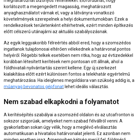
meghatározhat bizonyos feltételeket. Előfordulhat, hogy
korlátozott a megengedett magasság, meghatározott
anyaghasználatot várnak el, vagy a látványra vonatkozó
követelmények szerepelnek a helyi dokumentumokban. Ezek a
rendelkezések területenként eltérhetnek, ezért minden építkezés
előtt célszerű utánajárni az aktuális szabályozásnak.
Az egyik leggyakoribb félreértés abból ered, hogy a szomszédos
ingatlanok tulajdonosai eltérően vélekednek a határvonal pontos
helyéről. Régebbi telkek esetében nem ritka, hogy az évtizedekkel
korábban létesített kerítések nem pontosan ott állnak, ahol a
földhivatali nyilvántartás szerint kellene. Egy új szerkezet
kialakítása előtt ezért különösen fontos a telekhatár egyértelmű
meghatározása. Ha ideiglenes megoldásra van szükség addig is, a
műanyag bevonatos gépfonat
lehet ideális választás.
Nem szabad elkapkodni a folyamatot
A kerítésépítés szabályai a szomszéd oldalon és az utcafronton is
sokszor szigorúak, amelyeket nem szabad félvállról venni. A
gyakorlatban sokan úgy vélik, hogy a meglévő elválasztás
automatikusan a hivatalos határvonalat jelenti. Ez azonban nem
minden esetben igaz. Amennyiben kétség merül fel, földmérő