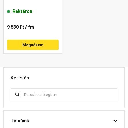
Raktáron
9 530 Ft
/ fm
Megnézem
Keresés
Témáink