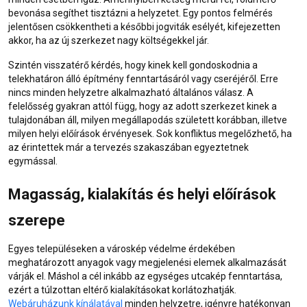
bevonása segíthet tisztázni a helyzetet. Egy pontos felmérés
jelentősen csökkentheti a későbbi jogviták esélyét, kifejezetten
akkor, ha az új szerkezet nagy költségekkel jár.
Szintén visszatérő kérdés, hogy kinek kell gondoskodnia a
telekhatáron álló építmény fenntartásáról vagy cseréjéről. Erre
nincs minden helyzetre alkalmazható általános válasz. A
felelősség gyakran attól függ, hogy az adott szerkezet kinek a
tulajdonában áll, milyen megállapodás született korábban, illetve
milyen helyi előírások érvényesek. Sok konfliktus megelőzhető, ha
az érintettek már a tervezés szakaszában egyeztetnek
egymással.
Magasság, kialakítás és helyi előírások
szerepe
Egyes településeken a városkép védelme érdekében
meghatározott anyagok vagy megjelenési elemek alkalmazását
várják el. Máshol a cél inkább az egységes utcakép fenntartása,
ezért a túlzottan eltérő kialakításokat korlátozhatják.
Webáruházunk kínálatával
minden helyzetre, igényre hatékonyan