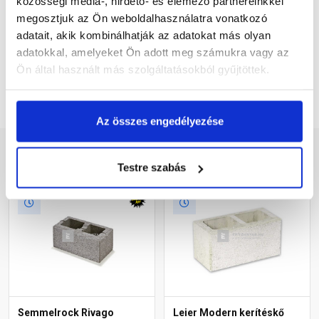
közösségi média-, hirdető- és elemező partnereinkkel
Elolvastam és elfogadom az
Általános Szerződési
megosztjuk az Ön weboldalhasználatra vonatkozó
feltétleket
és az
Adatkezelési tájékoztatót
.
adatait, akik kombinálhatják az adatokat más olyan
adatokkal, amelyeket Ön adott meg számukra vagy az
Feliratkozom
Ön által használt más szolgáltatásokból gyűjtöttek.
Az összes engedélyezése
Kapcsolódó termékek
Testre szabás
Semmelrock Rivago
Leier Modern kerítéskő