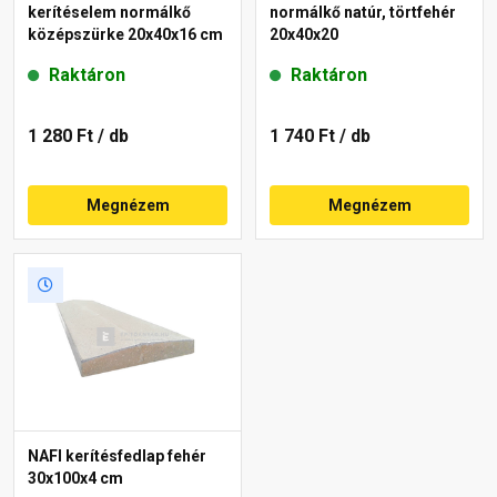
kerítéselem normálkő
normálkő natúr, törtfehér
középszürke 20x40x16 cm
20x40x20
Raktáron
Raktáron
1 280 Ft
/ db
1 740 Ft
/ db
Megnézem
Megnézem
NAFI kerítésfedlap fehér
30x100x4 cm