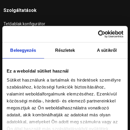
Szolgáltatások
Tetőablak konfigurátor
Szállítási díj kalkulátor
Expressz személyes átvétel
Beleegyezés
Részletek
A sütikről
Információk
Ez a weboldal sütiket használ
ÁSZF
Sütiket használunk a tartalmak és hirdetések személyre
Adatkezelési tájékoztató
szabásához, közösségi funkciók biztosításához,
valamint weboldalforgalmunk elemzéséhez. Ezenkívül
Elállási nyilatkozat
közösségi média-, hirdető- és elemező partnereinkkel
Fizetési módok
megosztjuk az Ön weboldalhasználatra vonatkozó
adatait, akik kombinálhatják az adatokat más olyan
Szállítási információk
adatokkal, amelyeket Ön adott meg számukra vagy az
GYIK
Ön által használt más szolgáltatásokból gyűjtöttek.