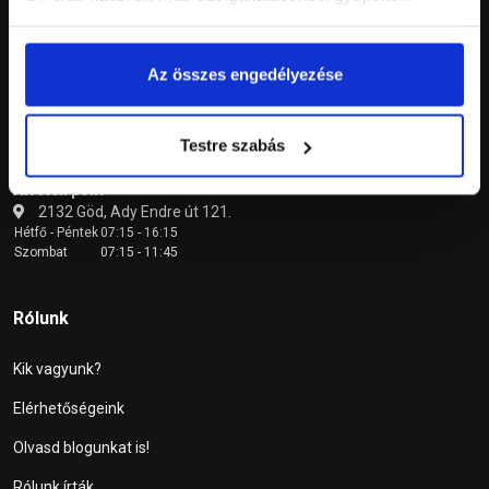
Vásárlás menete
Garancia
Az összes engedélyezése
Átvételi pont
Testre szabás
Átvételi pont
2132 Göd, Ady Endre út 121.
Hétfő - Péntek
07:15 - 16:15
Szombat
07:15 - 11:45
Rólunk
Kik vagyunk?
Elérhetőségeink
Olvasd blogunkat is!
Rólunk írták