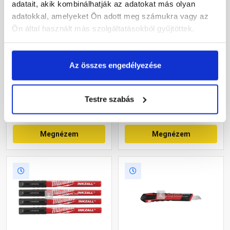
adatait, akik kombinálhatják az adatokat más olyan
adatokkal, amelyeket Ön adott meg számukra vagy az
Ön által használt más szolgáltatásokból gyűjtöttek.
Gardena OGS tömlőtoldó
Gardena Classic Foxtrot
és -javító elem 1/2"-5/8"
körlocsoló
Az összes engedélyezése
Raktáron
Raktáron
Testre szabás
1 720 Ft
/ db
4 485 Ft
/ db
1 720 Ft / db
4 485 Ft / db
Megnézem
Megnézem