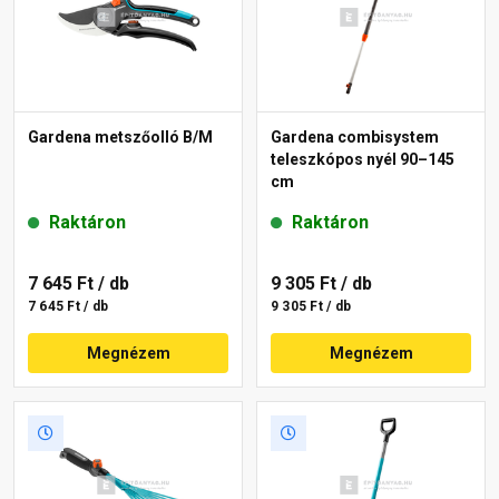
Gardena metszőolló B/M
Gardena combisystem
teleszkópos nyél 90–145
cm
Raktáron
Raktáron
7 645 Ft
/ db
9 305 Ft
/ db
7 645 Ft / db
9 305 Ft / db
Megnézem
Megnézem