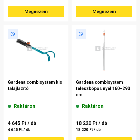
Megnézem
Megnézem
Gardena combisystem kis
Gardena combisystem
talajlazító
teleszkópos nyél 160–290
cm
Raktáron
Raktáron
4 645 Ft
/ db
18 220 Ft
/ db
4 645 Ft / db
18 220 Ft / db