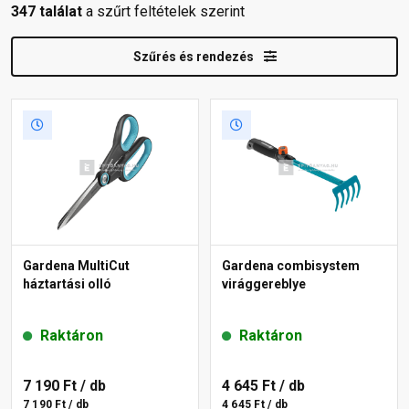
347 találat
a szűrt feltételek szerint
Szűrés és rendezés
Gardena MultiCut
Gardena combisystem
háztartási olló
virággereblye
Raktáron
Raktáron
7 190 Ft
/ db
4 645 Ft
/ db
7 190 Ft / db
4 645 Ft / db