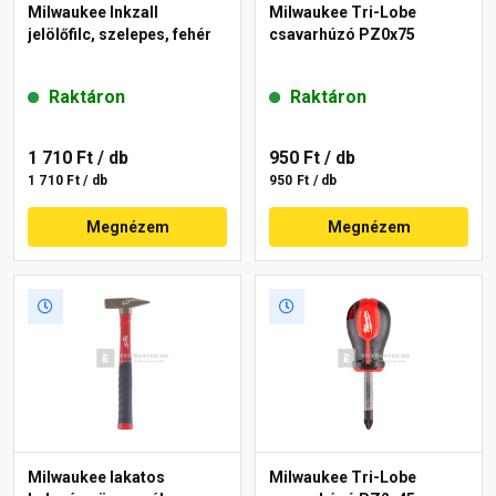
Milwaukee Inkzall
Milwaukee Tri-Lobe
jelölőfilc, szelepes, fehér
csavarhúzó PZ0x75
Raktáron
Raktáron
1 710 Ft
/ db
950 Ft
/ db
1 710 Ft / db
950 Ft / db
Megnézem
Megnézem
Milwaukee lakatos
Milwaukee Tri-Lobe