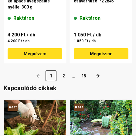
kalapács üvegszálas
csavarhúzó PZ2x45
nyéllel 300 g
Raktáron
Raktáron
4 200 Ft
/ db
1 050 Ft
/ db
4 200 Ft / db
1 050 Ft / db
Megnézem
Megnézem
1
2
15
...
Kapcsolódó cikkek
Kert
Kert