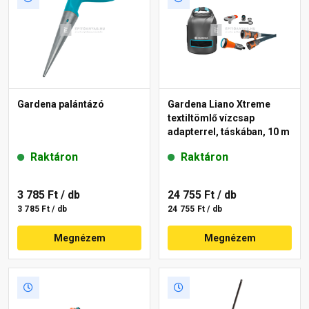
Gardena palántázó
Gardena Liano Xtreme
textiltömlő vízcsap
adapterrel, táskában, 10 m
Raktáron
Raktáron
3 785 Ft
/ db
24 755 Ft
/ db
3 785 Ft / db
24 755 Ft / db
Megnézem
Megnézem