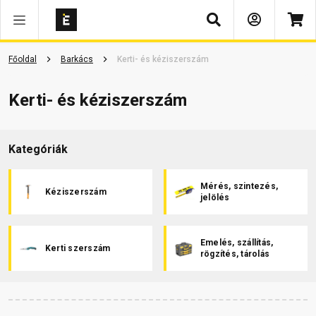
Keresés
Főoldal
Barkács
Kerti- és kéziszerszám
Kerti- és kéziszerszám
Kategóriák
Mérés, szintezés,
Kéziszerszám
jelölés
Emelés, szállítás,
Kerti szerszám
rögzítés, tárolás