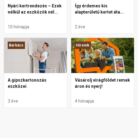
Nyári kertrendezés – Ezek
Így érdemes kis
nélkül az eszközök nél...
alapterületű kertet áta...
10 hónapja
2 éve
Barkács
Híreink
A gipszkartonozás
Vásárolj virágföldet remek
eszközei
áron és nyerj!
3 éve
4 hónapja