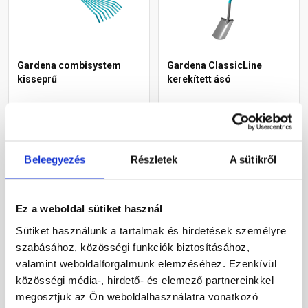
Gardena combisystem
Gardena ClassicLine
kisseprű
kerekített ásó
Raktáron
Raktáron
4 645 Ft
/ db
8 710 Ft
/ db
Beleegyezés
Részletek
A sütikről
4 645 Ft / db
8 710 Ft / db
Megnézem
Megnézem
Ez a weboldal sütiket használ
Sütiket használunk a tartalmak és hirdetések személyre
szabásához, közösségi funkciók biztosításához,
valamint weboldalforgalmunk elemzéséhez. Ezenkívül
közösségi média-, hirdető- és elemező partnereinkkel
megosztjuk az Ön weboldalhasználatra vonatkozó