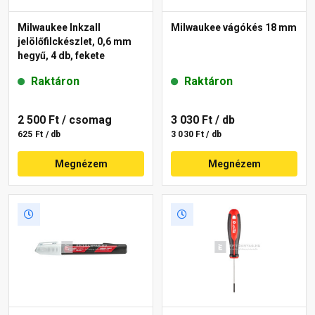
Milwaukee Inkzall
Milwaukee vágókés 18 mm
jelölőfilckészlet, 0,6 mm
hegyű, 4 db, fekete
Raktáron
Raktáron
2 500 Ft
/ csomag
3 030 Ft
/ db
625 Ft / db
3 030 Ft / db
Megnézem
Megnézem