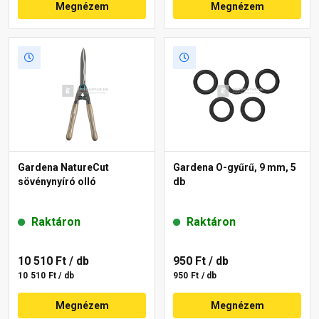
Megnézem
Megnézem
Gardena NatureCut
Gardena O-gyűrű, 9 mm, 5
sövénynyíró olló
db
Raktáron
Raktáron
10 510 Ft
/ db
950 Ft
/ db
10 510 Ft / db
950 Ft / db
Megnézem
Megnézem