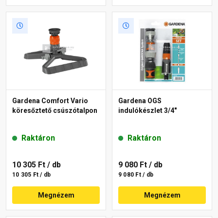
Gardena Comfort Vario
Gardena OGS
köresőztető csúszótalpon
indulókészlet 3/4"
Raktáron
Raktáron
10 305 Ft
/ db
9 080 Ft
/ db
10 305 Ft / db
9 080 Ft / db
Megnézem
Megnézem